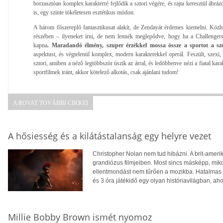
borzasztóan komplex karakterré fejlődik a sztori végére, és rajta keresztül ábrázo
is, egy szinte tökéletesen esztétikus módon.
A három főszereplő fantasztikusat alakít, de Zendayát érdemes kiemelni. Köz
részében – ilyeneket írni, de nem lennék meglepődve, hogy ha a Challengers 
kapna
. Maradandó élmény, szuper érzékkel mossa össze a sportot a szer
aspektust, és végtelenül komplex, modern karakterekkel operál. Feszült, szexi,
sztori, amiben a néző legtöbbször úszik az árral, és ledöbbenve nézi a fiatal kara
sportfilmek iránt, akkor kötelező alkotás, csak ajánlani tudom!
A ROVAT TOVÁBBI CIKKEI
A hősiesség és a kilátástalanság egy helyre vezet
Christopher Nolan nem tud hibázni. A brit-ameri
grandiózus filmjeiben. Most sincs másképp, mik
ellentmondást nem tűrően a mozikba. Hatalmas d
és 3 óra játékidő egy olyan históriavilágban, aho
Millie Bobby Brown ismét nyomoz