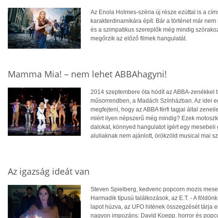
Az Enola Holmes-széria új része ezúttal is a cí
karakterdinamikára épít. Bár a történet már nem 
és a szimpatikus szereplők még mindig szórakoz
megőrzik az előző filmek hangulatát.
Mamma Mia! – nem lehet ABBAhagyni!
2014 szeptembere óta hódít az ABBA-zenékkel ta
műsorrendben, a Madách Színházban. Az idei egy
megfejteni, hogy az ABBA férfi tagjai által zenei
miért ilyen népszerű még mindig? Ezek motoszk
dalokat, könnyed hangulatot ígért egy mesebeli 
aluliaknak nem ajánlott, örökzöld musical mai 
Az igazság ideát van
Steven Spielberg, kedvenc popcorn mozis mesemo
Harmadik típusú találkozások, az E.T. - A földönk
lapot húzva, az UFO hitének összegzését tárja el
nagyon impozáns: David Koepp, horror és popcor