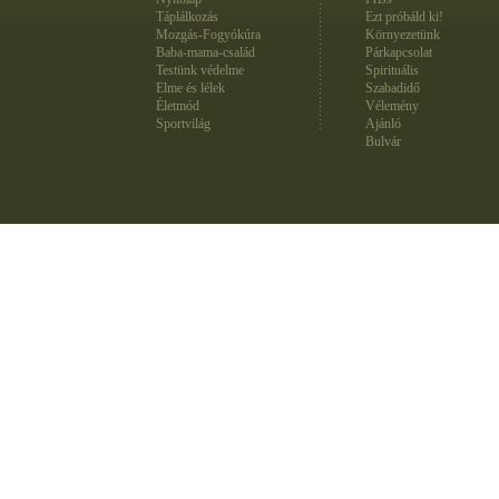
Táplálkozás
Ezt próbáld ki!
Mozgás-Fogyókúra
Környezetünk
Baba-mama-család
Párkapcsolat
Testünk védelme
Spirituális
Elme és lélek
Szabadidő
Életmód
Vélemény
Sportvilág
Ajánló
Bulvár