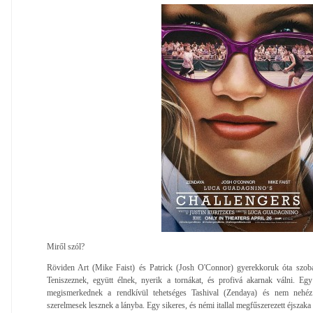
Miről szól?
Röviden Art (Mike Faist) és Patrick (Josh O'Connor) gyerekkoruk óta szoba
Teniszeznek, együtt élnek, nyerik a tornákat, és profivá akarnak válni. Eg
megismerkednek a rendkívül tehetséges Tashival (Zendaya) és nem nehéz k
szerelmesek lesznek a lányba. Egy sikeres, és némi itallal megfűszerezett éjszaka