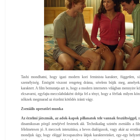
Tashi mondhatni, hogy igazi modern kori feminista karakter, független, si
személyiség. Emögött viszont rengeteg dráma, sérelem bújik meg, amely
karaktert. A film bemutatja azt is, hogy a modern internetes világban mennyire kön
elcsavarni, egyfajta meccslabdaként dobja fel a tényt, hogy a férfiak milyen k
nőknek megmarad az érzelmi kötődés iránti vágy.
Zseniális operatőri munka
Az érzelmi játszmák, az adok-kapok pillanatok tele vannak feszültséggel,
m
dinamikusan pörgő zenéjével festenek alá. Technikailag szintén zseniális a fi
félelmetesen jó. A meccsek intenzitása, a heves dialógusok, vagy akár az erotiku
mondjuk úgy, hogy eléggé lecsupaszítva látjuk karaktereinket, egy-egy helyzetb