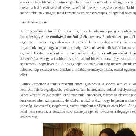
a sorsuk. Később Art, és Patrick egy alacsonyabb színvonalú challenger torna 
melyet a lelátó első sorából követ ez előbbi felesége, s egyben edzője, Tash
szúrós tekintetek mögött, majd kezdetét veszi az összecsapás, és egyúttal fejest u
Kiváló koncepció
A forgatókönyvet Justin Kuritzkes írta, Luca Guadagnino pedig a rendező, 
komplexitás, és az erotikával történő játék mestere.
Rendezői szempontból t
egy ilyen alkotás megrendezésére. Expozíció helyett egyből a mély vízbe c
fogalmunk, hogy hogyan jutottunk idáig. Nem új keletű elbeszélői forma, á
egészen kiváló, miszerint
a teniszt metaforaként, és allegóriaként ha
ábrázolására. Ahogy a flashbackek során alakul hőseink sorsa, úgy változik 
sejthetnénk, hogy hova fut ki a végkifejlet, de valójában elég messze járunk a
felépített kép rendszeresen átalakul a múltbéli események láttán, ezáltal
egyszer
ellen.
Patrick kezdetben a tipikus rosszfiú imázst gyakorolja, a sportot sem veszi 
kelt. Art felelősségteljesebb, célvezérelt, ám határozatlan, sokkal befolyásol
képes kétszínű és gátlástalan lenni, manipulál embereket, viszont az elesettsége
karakterrel lehet szimpatizálni, de közben a néző is érzi, hogy helytelen a vise
jelenség, extrovertált, magabiztos, szeret irányítani a pályán és azon kívül. Aho
lehet nem szeretni, a felszínre törő személyisége, és fokozatos ridegsége szép
amiben hisz.