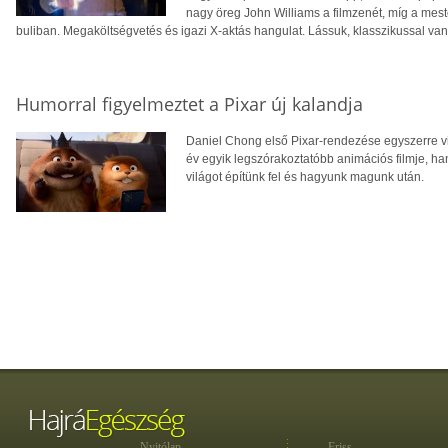
nagy öreg John Williams a filmzenét, míg a meste
buliban. Megaköltségvetés és igazi X-aktás hangulat. Lássuk, klasszikussal va
Humorral figyelmeztet a Pixar új kalandja
Daniel Chong első Pixar-rendezése egyszerre v
év egyik legszórakoztatóbb animációs filmje, ha
világot építünk fel és hagyunk magunk után.
Nyitólap
Friss