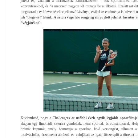
játéka ez, valamint a mérkőzések kamerakezelést – sok sportfilmhez hason
közvetítésekből, és “a meccset” nagyon jól mutatja be at alkotás. Ezalatt azt 
megmarad a tv közvetítésekre jellemző látványa, ezáltal az eredményt is követni 
teli “ütögetést” látunk.
A sztori vége felé rengeteg elnyújtott jelenet, lassítás
“végjátékot
”.
Kijelenthető, hogy a Challengers az
utóbbi évek egyik legjobb sportfilmje
alapján egy limonádé sztorira gondoltak, némi sporttal, és romantikával. Helye
drámát kaptunk, amely bemutatja a sportban lévő versengést, túlmutat a 
motivációkat, érzelmeket ábrázol, és valójában az igazi főszereplő a történet 