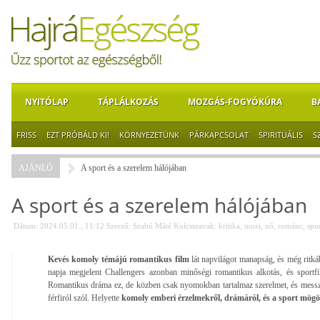
NYITÓLAP
TÁPLÁLKOZÁS
MOZGÁS-FOGYÓKÚRA
B
FRISS
EZT PRÓBÁLD KI!
KÖRNYEZETÜNK
PÁRKAPCSOLAT
SPIRITUÁLIS
S
AJÁNLÓ
A sport és a szerelem hálójában
A sport és a szerelem hálójában
Dátum: 2024.05.01., 11:12
Szerző:
Szabó Máté
Kulcsszavak:
kritika
,
mozi
,
nő
,
románc
,
spo
Kevés komoly témájú romantikus film
lát napvilágot manapság, és még ritk
napja megjelent Challengers azonban minőségi romantikus alkotás, és sportfi
Romantikus dráma ez, de közben csak nyomokban tartalmaz szerelmet, és messz
férfiról szól. Helyette
komoly emberi érzelmekről, drámáról, és a sport mögöt