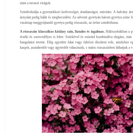
mint a tavaszi virágok.
Szimbolizálja a gyermekkori kedvességet, ártatlanságot, naivitást. A halvány árnya
árnyalat pedig hálát és megbecsülést. Az adventi gyertyán három gyertya színe li
vasárnap meggyújtandó gyertya pedig rózsaszín, az öröm szimbóluma.
A rózsaszín klasszikus kislány szín, fiatalos és izgalmas.
Hálószobákban a pú
érzéki és szenvedélyes is lehet. Szürkével és ezüsttel kombinálva elegáns, más
hangulatot teremt. Elég egyetlen falat vagy falrészt díszíteni vele, amelyhez e
kaspót, asztalterítőt vagy ágyterítőt választunk, s máris rózsaszínben láthatjuk a v