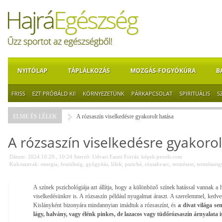
NYITÓLAP
TÁPLÁLKOZÁS
MOZGÁS-FOGYÓKÚRA
B
FRISS
EZT PRÓBÁLD KI!
KÖRNYEZETÜNK
PÁRKAPCSOLAT
SPIRITUÁLIS
S
ELME ÉS LÉLEK
A rózsaszín viselkedésre gyakorolt hatása
A rózsaszín viselkedésre gyakoro
Dátum: 2024.10.20., 10:24
Szerző:
Udvari Fanni
Forrás:
képek:pexels.com
Kulcsszavak:
energia
,
feszültség
,
gyógyítás
,
lélek
,
psziché
,
rózsakvarc
,
természet
,
természetg
A színek pszichológiája azt állítja, hogy a különböző színek hatással vannak a h
viselkedésünkre is. A rózsaszín például nyugalmat áraszt. A szerelemmel, kedve
Kislányként bizonyára mindannyian imádtuk a rózsaszínt, és
a divat világa se
lágy, halvány, vagy élénk pinkes, de lazacos vagy tüdőrózsaszín árnyalata i