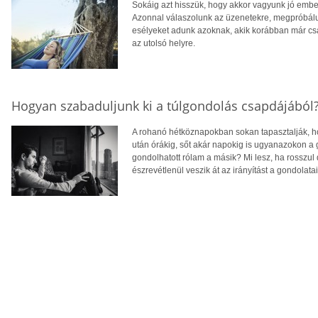
Sokáig azt hisszük, hogy akkor vagyunk jó embe
Azonnal válaszolunk az üzenetekre, megpróbálun
esélyeket adunk azoknak, akik korábban már csa
az utolsó helyre.
Hogyan szabaduljunk ki a túlgondolás csapdájából
A rohanó hétköznapokban sokan tapasztalják, ho
után órákig, sőt akár napokig is ugyanazokon a
gondolhatott rólam a másik? Mi lesz, ha rosszul
észrevétlenül veszik át az irányítást a gondolatain