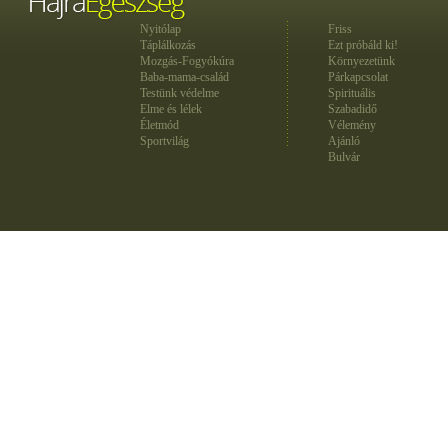
Nyitólap
Friss
Táplálkozás
Ezt próbáld ki!
Mozgás-Fogyókúra
Környezetünk
Baba-mama-család
Párkapcsolat
Testünk védelme
Spirituális
Elme és lélek
Szabadidő
Életmód
Vélemény
Sportvilág
Ajánló
Bulvár