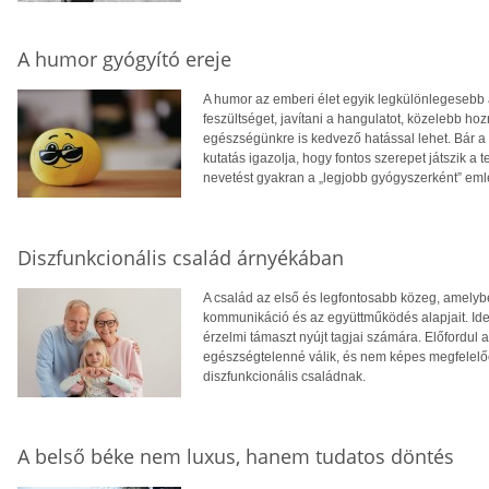
A humor gyógyító ereje
A humor az emberi élet egyik legkülönlegesebb 
feszültséget, javítani a hangulatot, közelebb 
egészségünkre is kedvező hatással lehet. Bár a 
kutatás igazolja, hogy fontos szerepet játszik a 
nevetést gyakran a „legjobb gyógyszerként” eml
Diszfunkcionális család árnyékában
A család az első és legfontosabb közeg, amelyb
kommunikáció és az együttműködés alapjait. Ideá
érzelmi támaszt nyújt tagjai számára. Előfordul
egészségtelenné válik, és nem képes megfelelően
diszfunkcionális családnak.
A belső béke nem luxus, hanem tudatos döntés