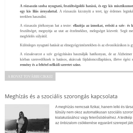
A rózsaszín szoba nyugtató, feszültségoldó hatású, és egy kis misztikum
egy kis lilás árnyalattal.
A rózsaszín kicsinyíti a teret, így érdemes legin
terekben használni.
A rózsaszín jótékonyan hat a testre:
ellazítja az izmokat, erősíti a szív- és
feszültséget, megnyitja az utat az érzelmekhez, melegséget közvetít. Segít m
megfelelés súlyától.
Különleges nyugtató hatását az elmegyógyintézetekben és az elvonókúrákon is g
A rózsakvarcot a szív gyógyítására használják hatékonyan, de az Alzheimer
kórban szenvedőknek is hatásos, akárcsak fájdalomcsillapításra, illetve égési
remény és a feltétel nélküli szeretet színe.
A ROVAT TOVÁBBI CIKKEI
Meghízás és a szociális szorongás kapcsolata
A meghízás nemcsak fizikai, hanem lelki és tár
túlsúly nem okoz automatikusan szociális szoro
kialakulásához vagy felerősödéséhez. A testkép
az önbizalom csökkenése egyaránt szerepet ját