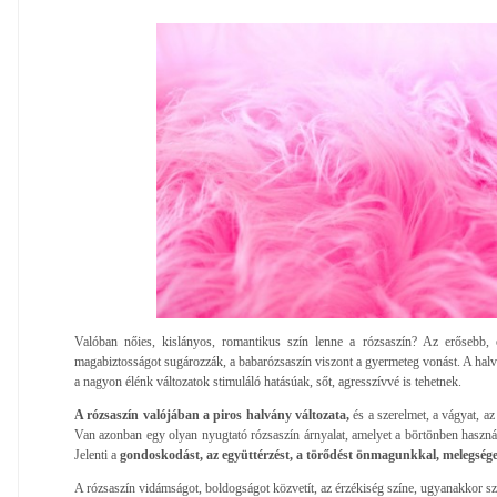
Valóban nőies, kislányos, romantikus szín lenne a rózsaszín? Az erősebb, é
magabiztosságot sugározzák, a babarózsaszín viszont a gyermeteg vonást. A halv
a nagyon élénk változatok stimuláló hatásúak, sőt, agresszívvé is tehetnek.
A rózsaszín valójában a piros halvány változata,
és a szerelmet, a vágyat, az
Van azonban egy olyan nyugtató rózsaszín árnyalat, amelyet a börtönben használ
Jelenti a
gondoskodást, az együttérzést, a törődést önmagunkkal, melegséget
A rózsaszín vidámságot, boldogságot közvetít, az érzékiség színe, ugyanakkor szó