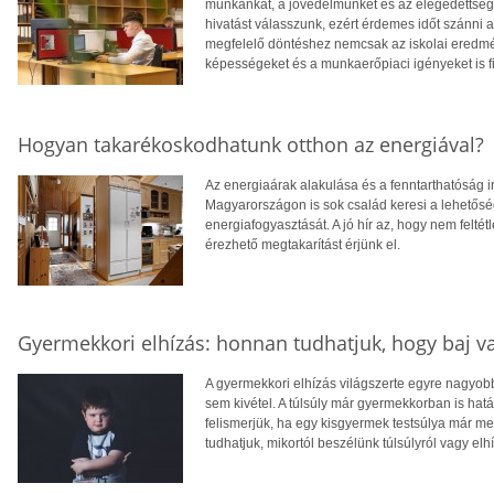
munkánkat, a jövedelmünket és az elégedettség
hivatást válasszunk, ezért érdemes időt szánni
megfelelő döntéshez nemcsak az iskolai eredm
képességeket és a munkaerőpiaci igényeket is f
Hogyan takarékoskodhatunk otthon az energiával?
Az energiaárak alakulása és a fenntarthatóság i
Magyarországon is sok család keresi a lehetősé
energiafogyasztását. A jó hír az, hogy nem feltétl
érezhető megtakarítást érjünk el.
Gyermekkori elhízás: honnan tudhatjuk, hogy baj v
A gyermekkori elhízás világszerte egyre nagyo
sem kivétel. A túlsúly már gyermekkorban is hatá
felismerjük, ha egy kisgyermek testsúlya már 
tudhatjuk, mikortól beszélünk túlsúlyról vagy elh