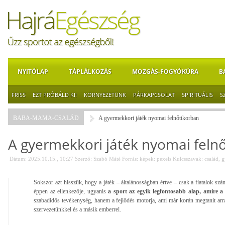
NYITÓLAP
TÁPLÁLKOZÁS
MOZGÁS-FOGYÓKÚRA
B
FRISS
EZT PRÓBÁLD KI!
KÖRNYEZETÜNK
PÁRKAPCSOLAT
SPIRITUÁLIS
S
BABA-MAMA-CSALÁD
A gyermekkori játék nyomai felnőttkorban
A gyermekkori játék nyomai feln
Dátum: 2025.10.15., 10:27
Szerző:
Szabó Máté
Forrás:
képek: pexels
Kulcsszavak:
család
,
g
Sokszor azt hisszük, hogy a játék – általánosságban értve – csak a fiatalok szá
éppen az ellenkezője, ugyanis
a sport az egyik legfontosabb alap, amire a t
szabadidős tevékenység, hanem a fejlődés motorja, ami már korán megtanít ar
szervezetünkkel és a másik emberrel.