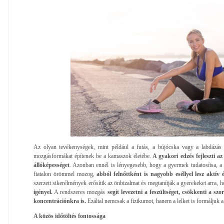
Az olyan tevékenységek, mint például a futás, a bújócska vagy a labdázás
mozgásformákat építenek be a kamaszok életébe.
A gyakori edzés fejleszti az
állóképességet
. Azonban ennél is lényegesebb, hogy a gyermek tudatosítsa, a
fiatalon örömmel mozog,
abból felnőttként is nagyobb eséllyel lesz aktív é
szerzett sikerélmények erősítik az önbizalmat és megtanítják a gyerekeket arra, 
igényel.
A rendszeres mozgás
segít levezetni a feszültséget, csökkenti a sz
koncentrációnkra is.
Ezáltal nemcsak a fizikumot, hanem a lelket is formáljuk
A közös időtöltés fontossága