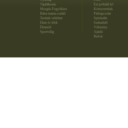
Táplálkozás
Ezt próbáld ki!
Mozgás-Fogyókúra
Környezetünk
Baba-mama-család
Párkapcsolat
Testünk védelme
Spirituális
Elme és lélek
Szabadidő
Életmód
Vélemény
Sportvilág
Ajánló
Bulvár