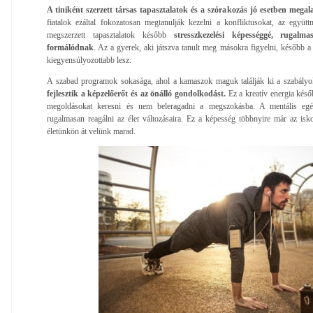
A tiniként szerzett társas tapasztalatok és a szórakozás jó esetben megal
fiatalok ezáltal fokozatosan megtanulják kezelni a konfliktusokat, az együt
megszerzett tapasztalatok később
stresszkezelési képességgé, rugalma
formálódnak
. Az a gyerek, aki játszva tanult meg másokra figyelni, később a
kiegyensúlyozottabb lesz.
A szabad programok sokasága, ahol a kamaszok maguk találják ki a szabályoka
fejlesztik a képzelőerőt és az önálló gondolkodást.
Ez a kreatív energia késő
megoldásokat keresni és nem beleragadni a megszokásba. A mentális egé
rugalmasan reagálni az élet változásaira. Ez a képesség többnyire már az isko
életünkön át velünk marad.