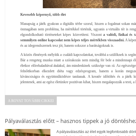
Kevesebb képernyő, több élet
Manapság a játék gyakran a digitális térbe szorul, hiszen a fogalmat sokan már
önmagában nem probléma, ha mértékkel történik, ugyanis a virtuális tér is renget
elgondolkodtató történeteket képes közvetíteni. Viszont
a valódi, fizikai és 
semmilyen online kapcsolat nem képes teljes mértékben visszaadni.
A képer
és az idegrendszernek tesz jót, hanem sokszor a barátságoknak is.
A közös élmények mélyítik a családi kapcsolatokat, továbbá a szülőknek is segítene
Bár a rengeteg munka miatt a szórakozás nem mindig fér bele a mindennapi él
életkor előrehaladtával átalakul, ám mindenkinek szüksége van rá. Az egészsége
felnőttkorban elkezdett diéta vagy edzésprogram, hanem a korán megsz
kíváncsiságra és együttműködésre tanítanak. A kreatív időtöltés és a játék 
jelentenek, ami az egész életünkre pozitívan kihat, hiszen megalapozzák a testi, a 
A ROVAT TOVÁBBI CIKKEI
Pályaválasztás előtt – hasznos tippek a jó döntéshe
A pályaválasztás az élet egyik legfontosabb dö