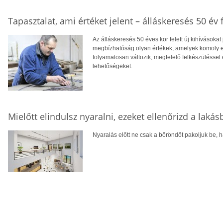
Tapasztalat, ami értéket jelent – álláskeresés 50 év f
Az álláskeresés 50 éves kor felett új kihívásokat
megbízhatóság olyan értékek, amelyek komoly el
folyamatosan változik, megfelelő felkészüléssel 
lehetőségeket.
Mielőtt elindulsz nyaralni, ezeket ellenőrizd a laká
Nyaralás előtt ne csak a bőröndöt pakoljuk be, ha