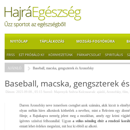
NYITÓLAP
TÁPLÁLKOZÁS
MOZGÁS-FOGYÓKÚRA
B
FRISS
EZT PRÓBÁLD KI!
KÖRNYEZETÜNK
PÁRKAPCSOLAT
SPIRITUÁLIS
S
AJÁNLÓ
Baseball, macska, gengszterek és Aronofsky
Baseball, macska, gengszterek é
Dátum: 2025.09.08., 05:15
Szerző:
Majernyik Szilvia
Kulcsszavak:
ajánló
,
Aronofsky
,
film
,
Darren Aronofsky neve ismerősen csenghet azok számára, akik kicsit is elmélyül
olyan méltán híres alkotások köthetőek a nevéhez, mint a Rekviem egy álomér
filmje, a Rajtakapva nemrég jelent meg a mozikban, amely egy krimi vígjáté
ígéretes színészi felhozatallal. Ugyan
a stílus némileg eltér a rendező korá
emiatt lehet érdekes megnézni, mit hoz ki ebből az alkotó.