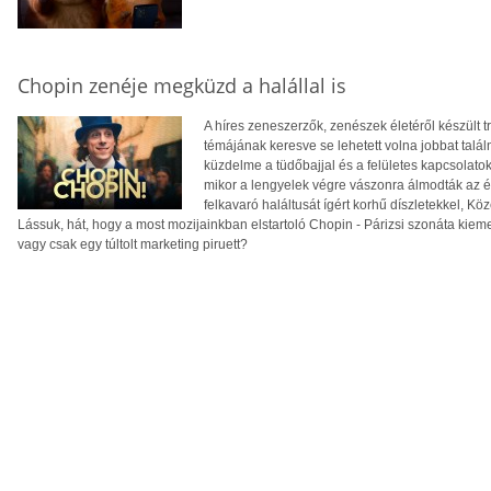
Chopin zenéje megküzd a halállal is
A híres zeneszerzők, zenészek életéről készült t
témájának keresve se lehetett volna jobbat találn
küzdelme a tüdőbajjal és a felületes kapcsolato
mikor a lengyelek végre vászonra álmodták az éle
felkavaró haláltusát ígért korhű díszletekkel, 
Lássuk, hát, hogy a most mozijainkban elstartoló Chopin - Párizsi szonáta kieme
vagy csak egy túltolt marketing piruett?