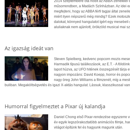
2014 szeptembere óta hódít az ABBA-zenékkel ta
műsorrendben, a Madách Színházban. Az idei egy
megfejteni, hogy az ABBA férfi tagjai által zenei
miért ilyen népszerű még mindig? Ezek motoszk
dalokat, könnyed hangulatot ígért egy mesebeli 
aluliaknak nem ajánlott, örökzöld musical mai 
Az igazság ideát van
Steven Spielberg, kedvenc popcorn mozis mesemo
Harmadik típusú találkozások, az E.T. - A földönk
lapot húzva, az UFO hitének összegzését tárja el
nagyon impozáns: David Koepp, horror és popcor
nagy öreg John Williams a filmzenét, míg a meste
buliban. Megaköltségvetés és igazi X-aktás hangulat. Lássuk, klasszikussal va
Humorral figyelmeztet a Pixar új kalandja
Daniel Chong első Pixar-rendezése egyszerre v
év egyik legszórakoztatóbb animációs filmje, ha
világot építünk fel és hagyunk magunk után.