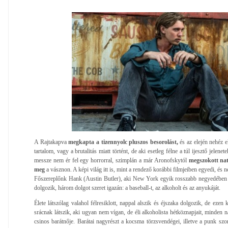
A Rajtakapva
megkapta a tizennyolc pluszos besorolást,
és az elején nehéz e
tartalom, vagy a brutalitás miatt történt, de aki esetleg félne a túl ijesztő jelen
messze nem ér fel egy horrorral, szimplán a már Aronofskytól
megszokott nat
meg
a vásznon. A képi világ itt is, mint a rendező korábbi filmjeiben egyedi, és
Főszereplőnk Hank (Austin Butler), aki New York egyik rosszabb negyedében 
dolgozik, három dolgot szeret igazán: a baseball-t, az alkoholt és az anyukáját.
Élete látszólag valahol félresiklott, nappal alszik és éjszaka dolgozik, de ezen
srácnak látszik, aki ugyan nem vígan, de éli alkoholista hétköznapjait, minden n
csinos barátnője. Barátai nagyrészt a kocsma törzsvendégei, illetve a punk sz