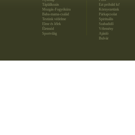
Táplálkozás
Ezt próbáld ki!
Mozgás-Fogyókúra
Környezetünk
Baba-mama-család
Párkapcsolat
Testünk védelme
Spirituális
Elme és lélek
Szabadidő
Életmód
Vélemény
Sportvilág
Ajánló
Bulvár