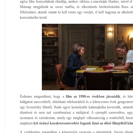
egész film bonyodalmát elindítja, amikor rábízza a macskáját Hankre, mivel el
Másnap megjelenik az orosz maffia, és elkezdenek kérdezősködni Russ ut
főhősünket, akinek emiatt ki kell venni egy veséjét, el kell hagynia az alkoholt
kereszttüzébe kerül.
Érdemes megemlíteni, hogy a
film az 1990-es években játszódik
, és hűe
hallgatott meccsekből, eldobható telefonokból és a kilencvenes évek gengsztere
egy Aronofsky filmtől, Hank egyre komolyabb kalamajkába keveredik, aminek f
döntéseit és nem tud szembenézni a múltjával. A szereplő szenvedése, ug
nyomaszt és szórakoztat, amely egy meglepő változatosság a rendezőtől, hisz
majdnem
két órányi karakterszenvedést fogunk látni az előző filmjeiből kii
A cselekmény garantáltan a képernyőre ragasztja a tekintetünk, hiszen din