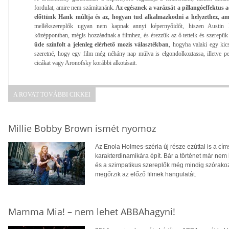
fordulat, amire nem számítanánk.
Az egésznek a varázsát a pillangóeffektus a
előttünk Hank múltja és az, hogyan tud alkalmazkodni a helyzethez, am
mellékszereplők ugyan nem kapnak annyi képernyőidőt, hiszen Austin B
középpontban, mégis hozzáadnak a filmhez, és érezzük az ő tetteik és szerepük
üde színfolt a jelenleg elérhető mozis választékban
, hogyha valaki egy kic
szeretné, hogy egy film még néhány nap múlva is elgondolkoztassa, illetve pe
cicákat vagy Aronofsky korábbi alkotásait.
A ROVAT TOVÁBBI CIKKEI
Millie Bobby Brown ismét nyomoz
Az Enola Holmes-széria új része ezúttal is a cí
karakterdinamikára épít. Bár a történet már nem 
és a szimpatikus szereplők még mindig szórakoz
megőrzik az előző filmek hangulatát.
Mamma Mia! – nem lehet ABBAhagyni!