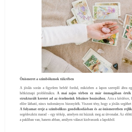
Önismeret a szimbólumok tükrében
A jóslás során a figyelem befelé fordul, miközben a lapon szereplő ábra eg
hétköznapi problémákra.
A mai zajos térben ez már önmagában érték és
strukturált keretet ad az érzelmeink felszínre hozásához.
Arra a kérdésre, 
előre látható, nincs tudományos bizonyíték. Viszont tény, hogy a jóslás segíthet 
A folyamat ereje a szimbolikus gondolkodásban és az önismeretben rejlik
segédeszköz marad – egy térkép, amelyen mi húzzuk meg az útvonalat. Az előt
a pakliban van, hanem abban, amilyen választ kiolvasunk a lapokból.