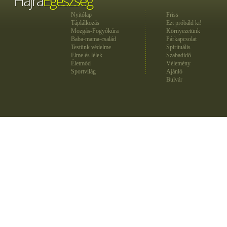
Nyitólap
Friss
Táplálkozás
Ezt próbáld ki!
Mozgás-Fogyókúra
Környezetünk
Baba-mama-család
Párkapcsolat
Testünk védelme
Spirituális
Elme és lélek
Szabadidő
Életmód
Vélemény
Sportvilág
Ajánló
Bulvár