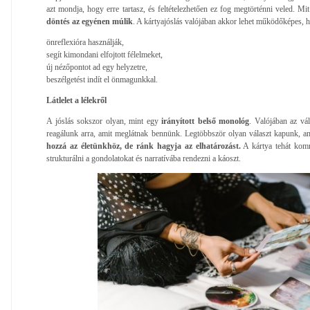
azt mondja, hogy erre tartasz, és feltételezhetően ez fog megtörténni veled. Mi
döntés az egyénen múlik
. A kártyajóslás valójában akkor lehet működőképes, h
önreflexióra használják,
segít kimondani elfojtott félelmeket,
új nézőpontot ad egy helyzetre,
beszélgetést indít el önmagunkkal.
Látlelet a lélekről
A jóslás sokszor olyan, mint egy
irányított belső monológ
. Valójában az vá
reagálunk arra, amit meglátnak bennünk. Legtöbbször olyan választ kapunk, am
hozzá az életünkhöz, de ránk hagyja az elhatározást.
A kártya tehát komm
strukturálni a gondolatokat és narratívába rendezni a káoszt.