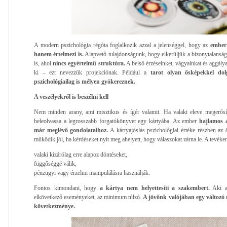
A modern pszichológia régóta foglalkozik azzal a jelenséggel, hogy az
ember 
hanem értelmezi is.
Alapvető tulajdonságunk, hogy elkerüljük a bizonytalanságo
is, ahol
nincs egyértelmű struktúra.
A belső érzéseinket, vágyainkat és aggálya
ki – ezt nevezzük projekciónak. Például a
tarot olyan ősképekkel dolg
pszichológiailag is mélyen gyökereznek.
A veszélyekről is beszélni kell
Nem minden arany, ami misztikus és ígér valamit. Ha valaki eleve megerősí
beleolvassa a legrosszabb forgatókönyvet egy kártyába. Az ember
hajlamos a
már meglévő gondolataihoz.
A kártyajóslás pszichológiai értéke részben az
működik jól, ha kérdéseket nyit meg ahelyett, hogy válaszokat zárna le. A tevéke
valaki kizárólag erre alapoz döntéseket,
függőséggé válik,
pénzügyi vagy érzelmi manipulálásra használják.
Fontos kimondani, hogy
a kártya nem helyettesíti a szakembert.
Aki az
elkövetkező eseményeket, az minimum túlzó.
A jövőnk valójában egy változó 
következménye.