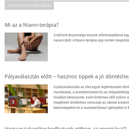
A ROVAT TOVÁBBI CIKKEI
Mi az a Niann-terápia?
A bőrünk feszessége korunk előrehaladtával egy
narancsbőr. A Niann-terápia egy remek megoldás
Pályaválasztás előtt – hasznos tippek a jó döntéshe
A pályaválasztás az élet egyik legfontosabb dö
munkánkat, a jövedelmünket és az elégedettség
hivatást válasszunk, ezért érdemes időt szánni
megfelelő döntéshez nemcsak az iskolai eredm
képességeket és a munkaerőpiaci igényeket is f
Hogyan takarékoskodhatunk otthon az energiával?