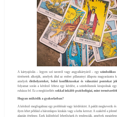
A kártyajóslás – legyen szó tarotról vagy angyalkártyáról – egy
szimbolikus 
történetek alkotják, amelyek által az ember pillanatnyi állapota magyarázatra ke
amelyek
élethelyzeteket, belső konfliktusokat és választási pontokat je
folyamat során a kérdező feltesz egy kérdést, a szimbólumok kirajzolnak egy m
ruházza fel. Ez a megközelítés
sokkal inkább pszichológiai, mint természetfele
Hogyan működik a gyakorlatban?
A kérdező megfogalmaz egy problémát vagy kérdéskört. A paklit megkeverik és ki
ilyen lehet például a háromlapos kirakás vagy a kelta kereszt. A szakértő a jelen
alapján értelmez. Ezek különböző lehetőségek és tendenciák, amelyek megjelen