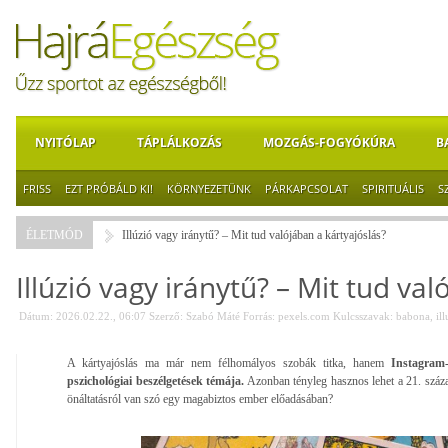
NYITÓLAP
TÁPLÁLKOZÁS
MOZGÁS-FOGYÓKÚRA
B
FRISS
EZT PRÓBÁLD KI!
KÖRNYEZETÜNK
PÁRKAPCSOLAT
SPIRITUÁLIS
S
ÉLETMÓD
Illúzió vagy iránytű? – Mit tud valójában a kártyajóslás?
Illúzió vagy iránytű? – Mit tud va
Dátum: 2026.02.22., 06:07
Szerző:
Szabó Máté
Forrás:
pexels.com
Kulcsszavak:
babona
,
il
A kártyajóslás ma már nem félhomályos szobák titka, hanem
Instagram-
pszichológiai beszélgetések témája.
Azonban tényleg hasznos lehet a 21. száz
önáltatásról van szó egy magabiztos ember előadásában?