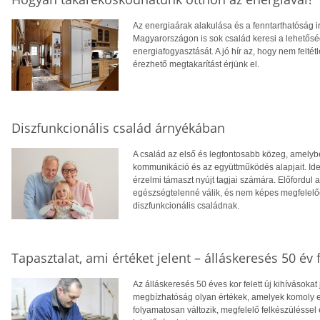
Az energiaárak alakulása és a fenntarthatóság i
Magyarországon is sok család keresi a lehetősé
energiafogyasztását. A jó hír az, hogy nem feltétl
érezhető megtakarítást érjünk el.
Diszfunkcionális család árnyékában
A család az első és legfontosabb közeg, amelyb
kommunikáció és az együttműködés alapjait. Ideá
érzelmi támaszt nyújt tagjai számára. Előfordul
egészségtelenné válik, és nem képes megfelelően
diszfunkcionális családnak.
Tapasztalat, ami értéket jelent – álláskeresés 50 év f
Az álláskeresés 50 éves kor felett új kihívásokat
megbízhatóság olyan értékek, amelyek komoly el
folyamatosan változik, megfelelő felkészüléssel 