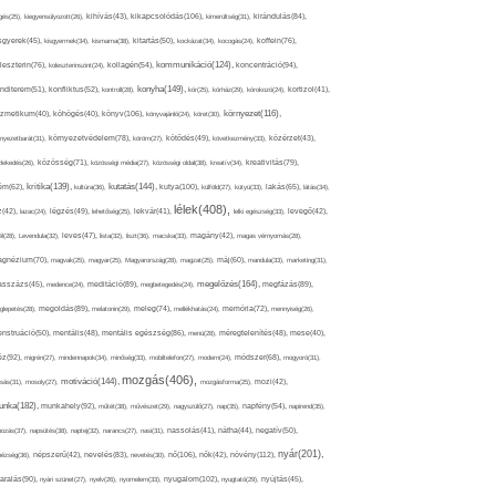
kikapcsolódás(106),
gés(25),
kiegyensúlyozott(26),
kihívás(43),
kimerültség(31),
kirándulás(84),
sgyerek(45),
kisgyermek(34),
kismama(38),
kitartás(50),
kockázat(34),
kocogás(24),
koffein(76),
kommunikáció(124),
koncentráció(94),
leszterin(76),
koleszterinszint(24),
kollagén(54),
konyha(149),
nditerem(51),
konfliktus(52),
kontroll(28),
kór(25),
kórház(29),
kórokozó(24),
kortizol(41),
könyv(106),
környezet(116),
zmetikum(40),
köhögés(40),
könyvajánló(24),
köret(30),
nyezetbarát(31),
környezetvédelem(78),
köröm(27),
kötődés(49),
következmény(33),
közérzet(43),
lekedés(26),
közösség(71),
közösségi média(27),
közösségi oldal(38),
kreatív(34),
kreativitás(79),
kritika(139),
kutatás(144),
kutya(100),
ém(62),
kultúra(36),
külföld(27),
kütyü(33),
lakás(65),
látás(34),
lélek(408),
z(42),
lazac(24),
légzés(49),
lehetőség(25),
lekvár(41),
lelki egészség(33),
levegő(42),
él(28),
Levendula(32),
leves(47),
lista(32),
liszt(36),
macska(33),
magány(42),
magas vérnyomás(28),
gnézium(70),
magvak(25),
magyar(25),
Magyarország(28),
magzat(25),
máj(60),
mandula(33),
marketing(31),
megelőzés(164),
sszázs(45),
medence(24),
meditáció(89),
megbetegedés(24),
megfázás(89),
glepetés(28),
megoldás(89),
melatonin(29),
meleg(74),
mellékhatás(24),
memória(72),
mennyiség(26),
nstruáció(50),
mentális(48),
mentális egészség(86),
menü(28),
méregtelenítés(48),
mese(40),
z(92),
migrén(27),
mindennapok(34),
minőség(33),
mobiltelefon(27),
modern(24),
módszer(68),
mogyoró(31),
mozgás(406),
motiváció(144),
sás(31),
mosoly(27),
mozgásforma(25),
mozi(42),
nka(182),
munkahely(92),
műtét(38),
művészet(29),
nagyszülő(27),
nap(35),
napfény(54),
napirend(35),
pozás(37),
napsütés(38),
naptej(32),
narancs(27),
nasi(31),
nassolás(41),
nátha(44),
negatív(50),
nyár(201),
nő(106),
növény(112),
hézség(36),
népszerű(42),
nevelés(83),
nevetés(30),
nők(42),
nyugalom(102),
aralás(90),
nyári szünet(27),
nyelv(26),
nyomelem(33),
nyugtató(29),
nyújtás(45),