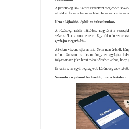
A pszichológusok szerint egyébként meglepően sokat e
oldalakat. És az is beszédes lehet, ha valaki szinte so
Nem a lájkokból építik az önbizalmukat.
A közösségi média működése nagyrészt
a visszaje
szívecskéket, a kommenteket. Egy idő után szinte ész
egyfajta megerősítés.
A férjem viszont teljesen más. Soha nem érdekli, hány
online. Sokszor azt érzem, hogy ez
egyfajta be
folyamatosan jelen lenni mások életében ahhoz, hogy jó
És talán ez az egyik legnagyobb különbség azok között
Számukra a pillanat fontosabb, mint a tartalom.