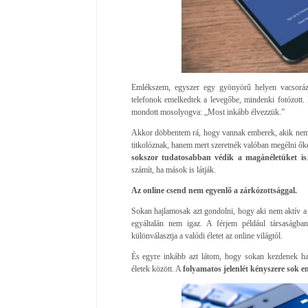
Emlékszem, egyszer egy gyönyörű helyen vacsoráztu
telefonok emelkedtek a levegőbe, mindenki fotózott.
mondott mosolyogva: „Most inkább élvezzük.”
Akkor döbbentem rá, hogy vannak emberek, akik nem 
titkolóznak, hanem mert szeretnék valóban megélni ők
sokszor tudatosabban védik a magánéletüket is
számít, ha mások is látják.
Az online csend nem egyenlő a zárkózottsággal.
Sokan hajlamosak azt gondolni, hogy aki nem aktív a 
egyáltalán nem igaz. A férjem például társaságba
különválasztja a valódi életet az online világtól.
És egyre inkább azt látom, hogy sokan kezdenek has
életek között. A
folyamatos jelenlét kényszere sok e