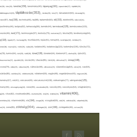
tápanyag(181),
tanulás(159),
ár(36),
tánc(26),
tanulmány(40),
tapasztalat(27),
táplálék(34),
táplálkozás(353),
lálékkiegészítő(25),
tárolás(29),
társ(27),
társadalom(50),
társaság(31),
tea(158),
tél(153),
vasz(87),
technika(46),
tej(88),
tejtermék(60),
telefon(49),
televízió(31),
terápia(92),
terhesség(96),
természet(129),
természetes(103),
ljesítmény(46),
termék(44),
test(171),
testmozgás(97),
rvezés(46),
testsúly(79),
testtartás(27),
tészta(39),
tevékenység(44),
pp(118),
tippek(27),
tisztaság(35),
tisztítás(44),
tojás(91),
torna(43),
torokfájás(32),
törődés(27),
tudatosság(115),
tudomány(106),
ténet(38),
trauma(31),
trükk(25),
tudás(30),
tudatos(46),
túlsúly(72),
tünet(139),
ra(78),
turmix(64),
túró(29),
tüdő(28),
tünetek(64),
türelem(47),
uborka(26),
újév(42),
ünnep(148),
ahasznosítás(37),
újszülött(26),
úszás(46),
Utazás(85),
Üdítő(26),
ülőmunka(27),
csora(79),
válás(24),
választás(29),
változás(48),
változatos(24),
várandósság(54),
város(24),
vas(64),
sárlás(85),
vashiány(31),
védekezés(28),
védelem(59),
vegán(48),
vegetáriánus(43),
vegyszer(28),
vércukorszint(108),
vérnyomás(125),
lemény(57),
vér(41),
vércukor(49),
vérkeringés(77),
rseny(46),
vérszegénység(34),
vese(46),
veszekedés(29),
veszély(45),
veszélyes(54),
világháló(41),
vitamin(406),
ág(34),
vírus(82),
viselkedés(86),
viszketés(30),
vita(34),
vitalitás(31),
víz(184),
aminhiány(33),
vitaminok(86),
vizsga(26),
vizsgálat(59),
zab(34),
zabkása(36),
zabpehely(36),
zöldség(304),
zsír(166),
ar(24),
zene(85),
zöldségek(32),
zsírégetés(46),
zsírsav(25)