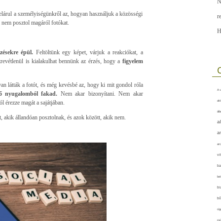
N
lárul a személyiségünkről az, hogyan használjuk a közösségi
r
ha nem posztol magáról fotókat.
H
lzésekre épül.
Feltöltünk egy képet, várjuk a reakciókat, a
revétlenül is kialakulhat bennünk az érzés, hogy a
figyelem
an látták a fotót, és még kevésbé az, hogy ki mit gondol róla
A-v
lső nyugalomból fakad.
Nem akar bizonyítani. Nem akar
akt
l érezze magát a sajátjában.
áll
, akik állandóan posztolnak, és azok között, akik nem.
a
a
arc
vi
ba
bet
bi
bő
cig
csí