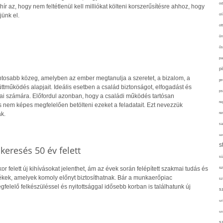
od
hír az, hogy nem feltétlenül kell milliókat költeni korszerűsítésre ahhoz, hogy
jünk el.
ol
ot
ön
ős
pa
p
ontosabb közeg, amelyben az ember megtanulja a szeretet, a bizalom, a
pr
tműködés alapjait. Ideális esetben a család biztonságot, elfogadást és
ps
gjai számára. Előfordul azonban, hogy a családi működés tartósan
re
s nem képes megfelelően betölteni ezeket a feladatait. Ezt nevezzük
k.
re
sa
sor
s
skeresés 50 év felett
sü
sz
r felett új kihívásokat jelenthet, ám az évek során felépített szakmai tudás és
kek, amelyek komoly előnyt biztosíthatnak. Bár a munkaerőpiac
sz
gfelelő felkészüléssel és nyitottsággal idősebb korban is találhatunk új
s
szí
sz
s