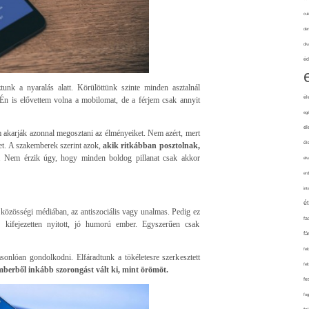
cuk
de
div
éd
nk a nyaralás alatt. Körülöttünk szinte minden asztalnál
él
 Én is elővettem volna a mobilomat, de a férjem csak annyit
eg
él
akarják azonnal megosztani az élményeiket. Nem azért, mert
él
et. A szakemberek szerint azok,
akik ritkábban posztolnak,
. Nem érzik úgy, hogy minden boldog pillanat csak akkor
elv
erd
int
é
közösségi médiában, az antiszociális vagy unalmas. Pedig ez
fa
n kifejezetten nyitott, jó humorú ember. Egyszerűen csak
fá
fel
onlóan gondolkodni. Elfáradtunk a tökéletesre szerkesztett
fel
mberből inkább szorongást vált ki, mint örömöt.
fe
fo