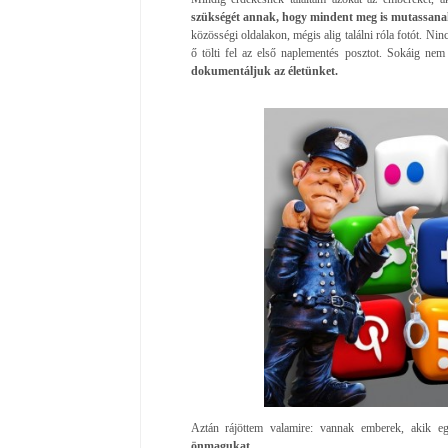
szükségét annak, hogy mindent meg is mutassanak
közösségi oldalakon, mégis alig találni róla fotót. Ninc
ő tölti fel az első naplementés posztot. Sokáig nem
dokumentáljuk az életünket.
Aztán rájöttem valamire: vannak emberek, akik e
önmagukat.