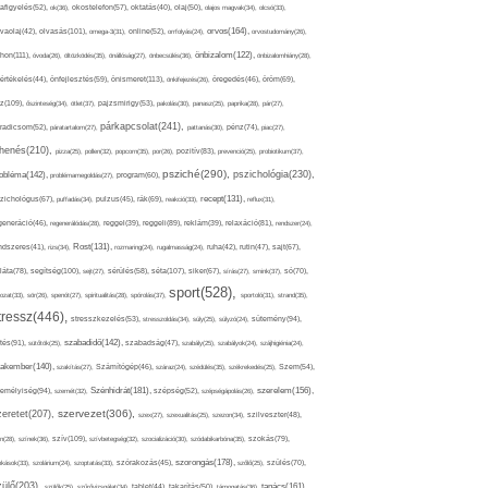
afigyelés(52),
ok(36),
okostelefon(57),
oktatás(40),
olaj(50),
olajos magvak(34),
olcsó(33),
olvasás(101),
orvos(164),
ívaolaj(42),
omega-3(31),
online(52),
orrfolyás(24),
orvostudomány(26),
thon(111),
önbizalom(122),
óvoda(26),
öltözködés(35),
önállóság(27),
önbecsülés(36),
önbizalomhiány(28),
önismeret(113),
értékelés(44),
önfejlesztés(59),
önkifejezés(26),
öregedés(46),
öröm(69),
z(109),
őszinteség(34),
ötlet(37),
pajzsmirigy(53),
pakolás(30),
panasz(25),
paprika(28),
pár(27),
párkapcsolat(241),
radicsom(52),
páratartalom(27),
pattanás(30),
pénz(74),
piac(27),
ihenés(210),
pizza(25),
pollen(32),
popcorn(35),
por(26),
pozitív(83),
prevenció(25),
probiotikum(37),
psziché(290),
pszichológia(230),
obléma(142),
problémamegoldás(27),
program(60),
recept(131),
zichológus(67),
puffadás(34),
pulzus(45),
rák(69),
reakció(33),
reflux(31),
generáció(46),
regenerálódás(28),
reggel(39),
reggeli(89),
reklám(39),
relaxáció(81),
rendszer(24),
Rost(131),
ndszeres(41),
rizs(34),
rozmaring(24),
rugalmasság(24),
ruha(42),
rutin(47),
sajt(67),
segítség(100),
séta(107),
láta(78),
sejt(27),
sérülés(58),
siker(67),
sírás(27),
smink(37),
só(70),
sport(528),
ozat(33),
sör(26),
spenót(27),
spiritualitás(28),
spórolás(37),
sportoló(31),
strand(35),
tressz(446),
sütemény(94),
stresszkezelés(53),
stresszoldás(34),
súly(25),
súlyzó(24),
szabadidő(142),
tés(91),
sütőtök(25),
szabadság(47),
szabály(25),
szabályok(24),
szájhigiénia(24),
akember(140),
szakítás(27),
Számítógép(46),
száraz(24),
szédülés(35),
székrekedés(25),
Szem(54),
Szénhidrát(181),
emélyiség(94),
szerelem(156),
szemét(32),
szépség(52),
szépségápolás(26),
szervezet(306),
zeretet(207),
szex(27),
szexualitás(25),
szezon(34),
szilveszter(48),
szív(109),
n(28),
színek(36),
szívbetegség(32),
szocializáció(30),
szódabikarbóna(35),
szokás(79),
szorongás(178),
okások(33),
szolárium(24),
szoptatás(33),
szórakozás(45),
szőlő(25),
szülés(70),
zülő(203),
tanács(161),
szülők(25),
szűrővizsgálat(34),
tablet(44),
takarítás(50),
támogatás(36),