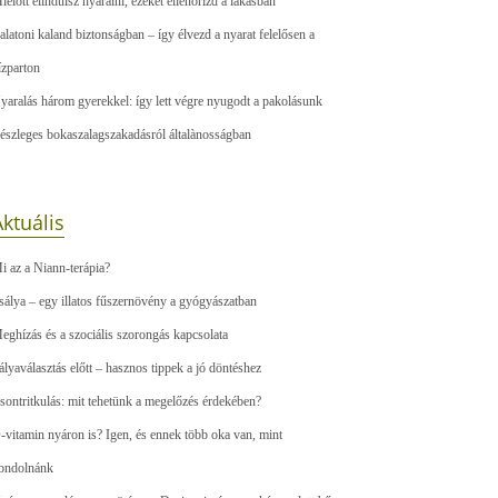
ielőtt elindulsz nyaralni, ezeket ellenőrizd a lakásban
alatoni kaland biztonságban – így élvezd a nyarat felelősen a
ízparton
yaralás három gyerekkel: így lett végre nyugodt a pakolásunk
észleges bokaszalagszakadásról általànosságban
ktuális
i az a Niann-terápia?
sálya – egy illatos fűszernövény a gyógyászatban
eghízás és a szociális szorongás kapcsolata
ályaválasztás előtt – hasznos tippek a jó döntéshez
sontritkulás: mit tehetünk a megelőzés érdekében?
-vitamin nyáron is? Igen, és ennek több oka van, mint
ondolnánk