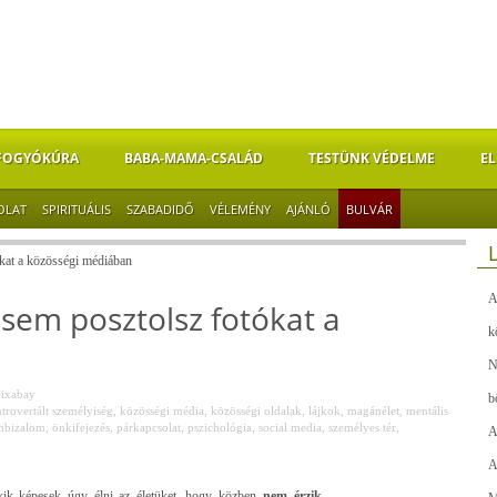
FOGYÓKÚRA
BABA-MAMA-CSALÁD
TESTÜNK VÉDELME
EL
OLAT
SPIRITUÁLIS
SZABADIDŐ
VÉLEMÉNY
AJÁNLÓ
BULVÁR
tókat a közösségi médiában
A
sosem posztolsz fotókat a
k
N
ixabay
b
ntrovertált személyiség
,
közösségi média
,
közösségi oldalak
,
lájkok
,
magánélet
,
mentális
nbizalom
,
önkifejezés
,
párkapcsolat
,
pszichológia
,
social media
,
személyes tér
,
A
A
akik képesek úgy élni az életüket, hogy közben
nem érzik