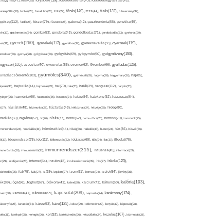
folyadék(119),
khagyma(47),
folsav(25),
folyadékbevitel(40),
folyadékfogyasztás(45),
főzés(149),
futás(132),
yadékpótlás(29),
fontos(25),
forralt bor(26),
Föld(27),
friss(44),
futóverseny(32),
ggőség(112),
fürdő(26),
fűszer(79),
fűszerek(28),
gabona(42),
gasztronómia(58),
genetika(45),
tén(32),
gluténmentes(34),
gomba(53),
gondolat(43),
gondolkodás(71),
gondoskodás(33),
gyakorlat(29),
gyerek(260),
gyermek(179),
gyerekek(117),
ász(31),
gyerekkor(32),
gyereknevelés(83),
gyógynövény(150),
ermekkor(36),
gyertya(28),
gyógyászat(36),
gyógyítás(69),
gyógymód(50),
ógyszer(165),
gyulladás(126),
gyógytea(40),
gyógyulás(85),
gyomor(62),
Gyömbér(66),
gyümölcs(340),
ulladáscsökkentő(103),
gyümölcslé(28),
hagyma(28),
hagyomány(36),
haj(85),
hangulat(112),
ápolás(36),
hajhullás(44),
hajmosás(24),
hal(70),
hála(25),
halál(39),
hányás(25),
yinger(25),
harmónia(69),
hasmenés(35),
hasznos(24),
hatás(84),
hatékony(52),
házasság(64),
i(27),
háziállat(48),
házimunka(28),
háztartás(43),
hétköznap(24),
hétvége(25),
hideg(80),
dratálás(69),
higiénia(52),
hit(26),
hízás(77),
hobbi(62),
home office(26),
hormon(79),
hormonok(25),
rmonrendszer(24),
hozzáállás(31),
hőmérséklet(44),
hőség(36),
hulladék(33),
humor(24),
hús(86),
húsvét(36),
idő(111),
ő(30),
idegrendszer(75),
időbeosztás(32),
időjárás(69),
idős(24),
illat(30),
illóolaj(78),
immunrendszer(315),
munerősítés(30),
immunerősítő(36),
influenza(45),
információ(33),
iskola(123),
er(29),
intelligencia(28),
internet(64),
inzulin(42),
inzulinrezisztencia(35),
írás(27),
olakezdés(25),
ital(75),
ivás(27),
íz(39),
izgalom(27),
izom(91),
izomzat(24),
ízület(54),
járvány(35),
kalória(193),
ték(89),
jóga(56),
Joghurt(67),
jótékony(41),
kaland(28),
kalcium(71),
kálium(50),
kapcsolat(209),
karácsony(174),
masz(30),
kamilla(41),
Kánikula(59),
káposzta(24),
kávé(125),
ácsonyfa(25),
karantén(34),
káros(53),
keksz(29),
kellemetlen(29),
kenyér(32),
képesség(28),
kezelés(167),
dés(31),
kerékpár(25),
keringés(26),
kert(52),
kertészkedés(26),
készülődés(24),
kézmosás(28),