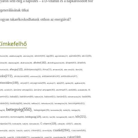
yáron sem elég a napsütés – a D-vitamin és a napkárosodott bőr
egenerálásának titkai
ogyan takarékoskodhatunk otthon az energiával?
Címkefelhő
ajándék(95),
itamin(36),
adalékanyag(28),
adomány(26),
advent(40),
agy(80),
agyműködés(27),
akció(39),
alkohol(182),
ivitás(30),
alapanyag(30),
alkalmazás(28),
alkoholfogyasztás(36),
állapot(43),
állat(54),
allergia(122),
attartás(33),
állóképesség(42),
Alma(72),
almaecet(26),
aloe vera(33),
álom(34),
lvás(272),
alvászavar(66),
aminosav(33),
antibakteriális(42),
antibiotikum(47),
ntioxidáns(199),
anyagcsere(99),
anya(67),
anyuka(27),
apa(42),
ápolás(29),
applikáció(26),
ásványi anyag(111),
(29),
arcbőr(27),
ásványi anyagok(40),
asztma(47),
autó(46),
avokádó(36),
B-
tamin(41),
baba(82),
baktérium(89),
balaton(34),
baleset(51),
banán(53),
bántalmazás(24),
barát(48),
rátok(50),
barátság(58),
béke(29),
bélflóra(37),
bélrendszer(33),
bemelegítés(24),
beszélgetés(61),
betegség(550),
eg(34),
betegségek(39),
bevásárlás(28),
bicikli(25),
biológia(25),
bőr(221),
boldogság(125),
zalom(41),
biztonság(66),
bolt(31),
bor(36),
borogatás(28),
böjt(27),
C-vitamin(120),
rápolás(70),
brokkoli(29),
buli(24),
bűntudat(32),
cékla(28),
cél(57),
célok(30),
család(284),
aretta(38),
cikk(24),
Cink(24),
cipő(37),
citrom(61),
citromfű(26),
csecsemő(45),
cukor(194),
pés(26),
csoki(35),
csokoládé(71),
csomagolás(24),
csont(33),
csontritkulás(36),