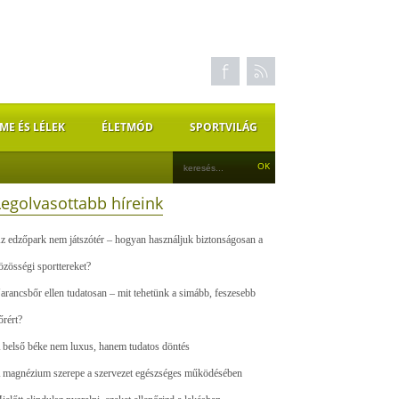
ME ÉS LÉLEK
ÉLETMÓD
SPORTVILÁG
Legolvasottabb híreink
z edzőpark nem játszótér – hogyan használjuk biztonságosan a
özösségi sporttereket?
arancsbőr ellen tudatosan – mit tehetünk a simább, feszesebb
őrért?
 belső béke nem luxus, hanem tudatos döntés
 magnézium szerepe a szervezet egészséges működésében