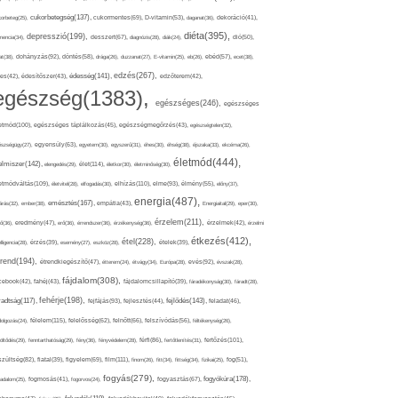
cukorbetegség(137),
orbeteg(25),
cukormentes(69),
D-vitamin(53),
daganat(36),
dekoráció(41),
diéta(395),
depresszió(199),
mencia(34),
desszert(67),
diagnózis(28),
diák(24),
dió(50),
dohányzás(92),
at(38),
döntés(58),
drága(26),
duzzanat(27),
E-vitamin(25),
eb(26),
ebéd(57),
ecet(38),
edzés(267),
édesség(141),
es(42),
édesítőszer(43),
edzőterem(42),
egészség(1383),
egészséges(246),
egészséges
etmód(100),
egészséges táplálkozás(45),
egészségmegőrzés(43),
egészségtelen(32),
észségügy(27),
egyensúly(63),
egyetem(30),
egyszerű(31),
éhes(30),
éhség(38),
éjszaka(33),
ekcéma(26),
életmód(444),
elmiszer(142),
élet(114),
elengedés(29),
életkor(30),
életminőség(30),
etmódváltás(109),
elhízás(110),
elme(93),
életvitel(28),
elfogadás(30),
élmény(55),
előny(37),
energia(487),
emésztés(167),
árás(32),
ember(38),
empátia(43),
Energiaital(29),
eper(30),
érzelem(211),
ő(36),
eredmény(47),
erő(36),
érrendszer(36),
érzékenység(36),
érzelmek(42),
érzelmi
étkezés(412),
étel(228),
elligencia(28),
érzés(39),
esemény(27),
eszköz(28),
ételek(39),
trend(194),
evés(92),
étrendkiegészítő(47),
étterem(24),
étvágy(34),
Európa(28),
évszak(28),
fájdalom(308),
cebook(42),
fahéj(43),
fájdalomcsillapító(39),
fáradékonyság(30),
fáradt(28),
fehérje(198),
radtság(117),
fejfájás(93),
fejlődés(143),
fejlesztés(44),
feladat(46),
félelem(115),
dolgozás(24),
felelősség(62),
felnőtt(66),
felszívódás(56),
féltékenység(26),
fertőzés(101),
töltődés(29),
fenntarthatóság(29),
fény(36),
fényvédelem(28),
férfi(86),
fertőtlenítés(31),
film(111),
szültség(82),
fiatal(39),
figyelem(69),
finom(26),
fitt(34),
fittség(34),
fizikai(25),
fog(51),
fogyás(279),
fogyókúra(178),
gadalom(25),
fogmosás(41),
fogorvos(24),
fogyasztás(67),