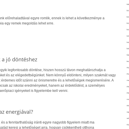
kié
ki
ko
nk előrehaladtával egyre romlik, ennek is lehet a következménye a
pia egy remek megoldás lehet erre.
ko
ko
kör
köz
kr
lá
k a jó döntéshez
lev
ma
 egyik legfontosabb döntése, hiszen hosszú távon meghatározhatja a
ma
ket és az elégedettségünket. Nem könnyű eldönteni, milyen szakmát vagy
rt érdemes időt szánni az önismeretre és a lehetőségek megismerésére. A
me
csak az iskolai eredményeket, hanem az érdeklődést, a személyes
me
rőpiaci igényeket is figyelembe kell venni.
mé
mo
mu
z energiával?
na
ne
 és a fenntarthatóság iránti egyre nagyobb figyelem miatt ma
ny
alád keresi a lehetőséget arra, hogyan csökkentheti otthona