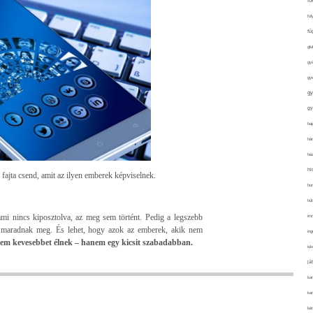
fo
fol
fü
glu
gy
gy
gy
gy
haj
hán
ház
hi
 fajta csend, amit az ilyen emberek képviselnek.
ho
hűt
mi nincs kiposztolva, az meg sem történt. Pedig a legszebb
im
maradnak meg. És lehet, hogy azok az emberek, akik nem
ing
em kevesebbet élnek – hanem egy kicsit szabadabban.
isk
já
ka
kar
kér