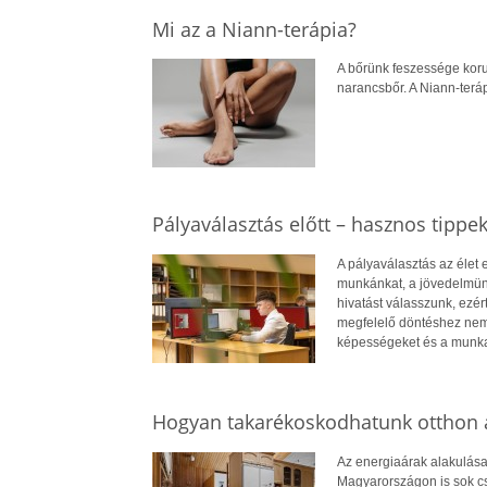
Mi az a Niann-terápia?
A bőrünk feszessége koru
narancsbőr. A Niann-terá
Pályaválasztás előtt – hasznos tippe
A pályaválasztás az élet
munkánkat, a jövedelmün
hivatást válasszunk, ezé
megfelelő döntéshez nem
képességeket és a munkae
Hogyan takarékoskodhatunk otthon a
Az energiaárak alakulása
Magyarországon is sok cs