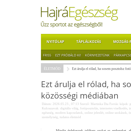
NYITÓLAP
TÁPLÁLKOZÁS
MOZGÁS-
FRISS
EZT PRÓBÁLD KI!
KÖRNYEZETÜNK
PÁRKAPCS
ÉLETMÓD
Ezt árulja el rólad, ha sosem posztolsz fo
Ezt árulja el rólad, ha 
közösségi médiában
Dátum: 2026.05.23., 07:13
Szerző:
Martinka Dia
Forrás:
képek: p
Kulcsszavak:
digitális világ
,
fotóposztolás
,
internetes viselkedés
,
i
egészség
,
modern kapcsolatok
,
online jelenlét
,
online szokások
,
ö
személyiség
,
tudatos életmód
Mindig érdekesnek találtam azokat az embereket, 