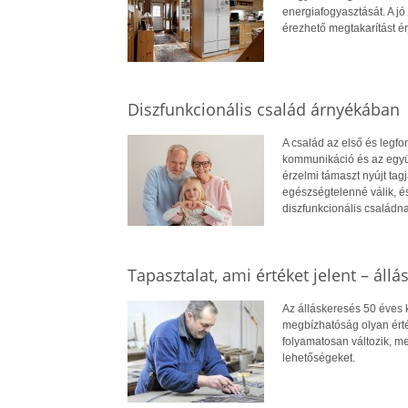
energiafogyasztását. A jó 
érezhető megtakarítást ér
Diszfunkcionális család árnyékában
A család az első és legf
kommunikáció és az együt
érzelmi támaszt nyújt ta
egészségtelenné válik, é
diszfunkcionális családna
Tapasztalat, ami értéket jelent – állá
Az álláskeresés 50 éves ko
megbízhatóság olyan érté
folyamatosan változik, me
lehetőségeket.