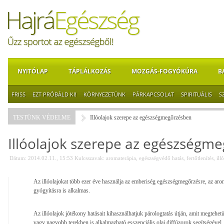
NYITÓLAP
TÁPLÁLKOZÁS
MOZGÁS-FOGYÓKÚRA
B
FRISS
EZT PRÓBÁLD KI!
KÖRNYEZETÜNK
PÁRKAPCSOLAT
SPIRITUÁLIS
S
TESTÜNK VÉDELME
Illóolajok szerepe az egészségmegőrzésben
Illóolajok szerepe az egészségm
Dátum: 2014.02.11., 15:53
Kulcsszavak:
aromaterápia
,
egészségvédő hatás
,
fertőtlenítés
,
ill
Az illóolajokat több ezer éve használja az emberiség egészségmegőrzésre, az aro
gyógyításra is alkalmas.
Az illóolajok jótékony hatásait kihasználhatjuk párologtatás útján, amit megteh
vagy nagyobb terekben is alkalmazható esszenciális olaj diffúzorok segítségével