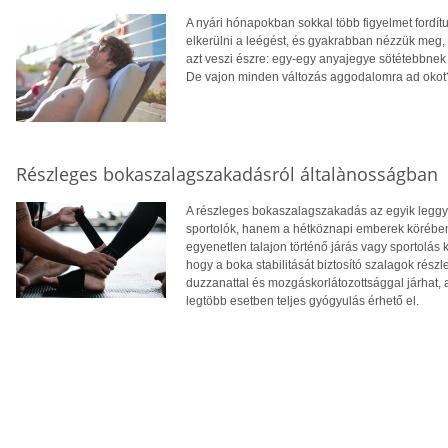
A nyári hónapokban sokkal több figyelmet fordít
elkerülni a leégést, és gyakrabban nézzük meg,
azt veszi észre: egy-egy anyajegye sötétebbnek 
De vajon minden változás aggodalomra ad okot
Részleges bokaszalagszakadásról általànosságban
A részleges bokaszalagszakadás az egyik legg
sportolók, hanem a hétköznapi emberek körében 
egyenetlen talajon történő járás vagy sportolá
hogy a boka stabilitását biztosító szalagok rés
duzzanattal és mozgáskorlátozottsággal járhat, 
legtöbb esetben teljes gyógyulás érhető el.