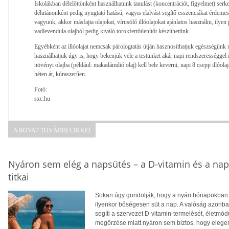
Iskolákban délelőttönként használhatunk tanulást (koncentrációt, figyelmet) serk
délutánonként pedig nyugtató hatású, vagyis elalvást segítő esszenciákat érdeme
vagyunk, akkor másfajta olajokat, vírusölő illóolajokat ajánlatos használni, ilye
vadlevendula olajból pedig kiváló torokfertőtlenítőt készíthetünk.
Egyébként az illóolajat nemcsak párologtatás útján hasznosíthatjuk egészségün
használhatjuk úgy is, hogy bekenjük vele a testünket akár napi rendszerességgel is
növényi olajba (például: makadámdió olaj) kell bele keverni, napi 8 csepp illóol
héten át, kúraszerűen.
Fotó:
sxc.hu
A ROVAT TOVÁBBI CIKKEI
Nyáron sem elég a napsütés – a D-vitamin és a na
titkai
Sokan úgy gondolják, hogy a nyári hónapokban f
ilyenkor bőségesen süt a nap. A valóság azonba
segíti a szervezet D-vitamin-termelését, életm
megőrzése miatt nyáron sem biztos, hogy eleg