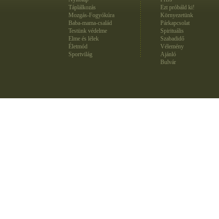
Táplálkozás
Ezt próbáld ki!
Mozgás-Fogyókúra
Környezetünk
Baba-mama-család
Párkapcsolat
Testünk védelme
Spirituális
Elme és lélek
Szabadidő
Életmód
Vélemény
Sportvilág
Ajánló
Bulvár