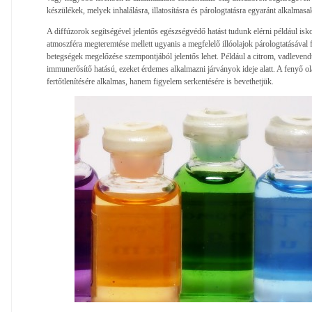
készülékek, melyek inhalálásra, illatosításra és párologtatásra egyaránt alkalmasa
A diffúzorok segítségével jelentős egészségvédő hatást tudunk elérni például is
atmoszféra megteremtése mellett ugyanis a megfelelő illóolajok párologtatásával fe
betegségek megelőzése szempontjából jelentős lehet. Például a citrom, vadlevendu
immunerősítő hatású, ezeket érdemes alkalmazni járványok ideje alatt. A fenyő o
fertőtlenítésére alkalmas, hanem figyelem serkentésére is bevethetjük.