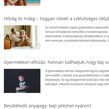
Hőség és hideg – hogyan növeli a szélsőséges időjá
Az elmúlt években egyre gyakrabban tapasztalhat
hosszú hőhullámok nehezítik a mindennapokat, té
érkezhetnek. A klímaváltozás következtében a 
ami nemcsak a komfortérzetünket befolyásolja, 
Gyermekkori elhízás: honnan tudhatjuk, hogy baj v
A gyermekkori elhízás világszerte egyre nagyo
sem kivétel. A túlsúly már gyermekkorban is hatá
felismerjük, ha egy kisgyermek testsúlya már 
tudhatjuk, mikortól beszélünk túlsúlyról vagy elh
Besötétedő anyajegy: bajt jelezhet nyáron?