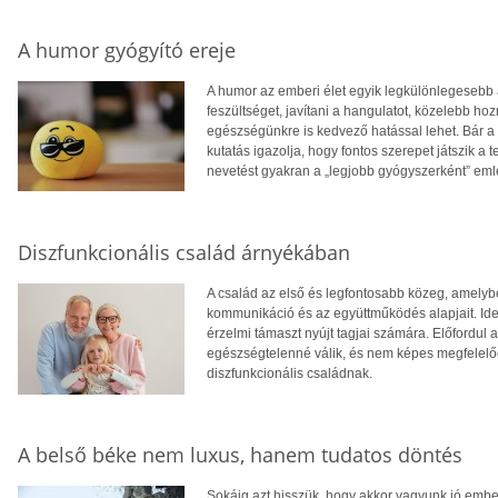
A humor gyógyító ereje
A humor az emberi élet egyik legkülönlegesebb 
feszültséget, javítani a hangulatot, közelebb 
egészségünkre is kedvező hatással lehet. Bár a 
kutatás igazolja, hogy fontos szerepet játszik a 
nevetést gyakran a „legjobb gyógyszerként” eml
Diszfunkcionális család árnyékában
A család az első és legfontosabb közeg, amelyb
kommunikáció és az együttműködés alapjait. Ideá
érzelmi támaszt nyújt tagjai számára. Előfordul
egészségtelenné válik, és nem képes megfelelően
diszfunkcionális családnak.
A belső béke nem luxus, hanem tudatos döntés
Sokáig azt hisszük, hogy akkor vagyunk jó embe