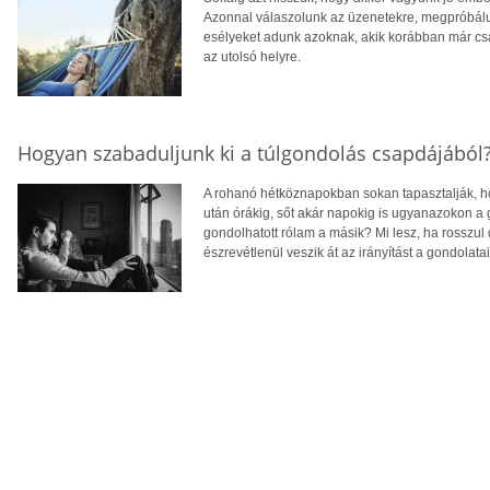
Azonnal válaszolunk az üzenetekre, megpróbálun
esélyeket adunk azoknak, akik korábban már csa
az utolsó helyre.
Hogyan szabaduljunk ki a túlgondolás csapdájából
A rohanó hétköznapokban sokan tapasztalják, ho
után órákig, sőt akár napokig is ugyanazokon a
gondolhatott rólam a másik? Mi lesz, ha rosszul
észrevétlenül veszik át az irányítást a gondolatain