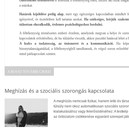
Önértékelés erősítésével
is tehetünk a féltékenység ellen, hiszen aki bízik magáb
a másikat.
Határok kijelölése pedig alap
, mert egy egészséges kapcsolatban mindkét fé
igényeivel, és tiszteletben kell tartania azokat.
Ha szükséges, kérjük szakembe
túlzottan eluralkodik, érdemes pszichológushoz fordulni.
A féltékenység természetes emberi érzelem, amelynek megvan a helye és szere
kapcsolatok erősítéséhez, de ha túlzásba visszük, akkor pusztító hatással lehet a 
A kulcs a tudatosság, az önismeret és a kommunikáció.
Ha képes
bizonytalanságainkkal, a féltékenységből tanulhatunk, és végső soron erősebbé 
mind párkapcsolati szinten.
A ROVAT TOVÁBBI CIKKEI
Meghízás és a szociális szorongás kapcsolata
A meghízás nemcsak fizikai, hanem lelki és tár
túlsúly nem okoz automatikusan szociális szoro
kialakulásához vagy felerősödéséhez. A testkép
az önbizalom csökkenése egyaránt szerepet ját