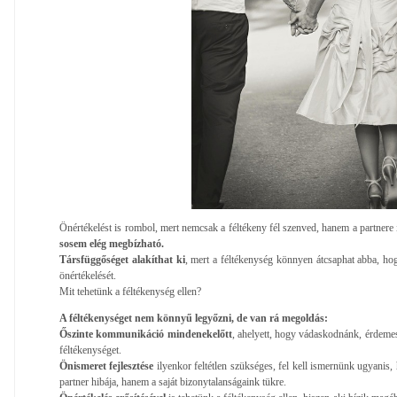
Önértékelést is rombol, mert nemcsak a féltékeny fél szenved, hanem a partnere i
sosem elég megbízható.
Társfüggőséget alakíthat ki
, mert a féltékenység könnyen átcsaphat abba, hogy
önértékelését.
Mit tehetünk a féltékenység ellen?
A féltékenységet nem könnyű legyőzni, de van rá megoldás:
Őszinte kommunikáció mindenekelőtt
, ahelyett, hogy vádaskodnánk, érdemes
féltékenységet.
Önismeret fejlesztése
ilyenkor feltétlen szükséges, fel kell ismernünk ugyanis
partner hibája, hanem a saját bizonytalanságaink tükre.