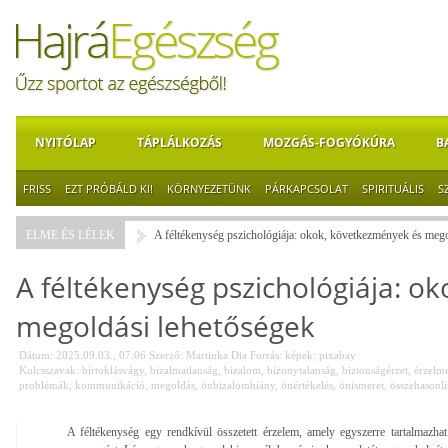
NYITÓLAP
TÁPLÁLKOZÁS
MOZGÁS-FOGYÓKÚRA
B
FRISS
EZT PRÓBÁLD KI!
KÖRNYEZETÜNK
PÁRKAPCSOLAT
SPIRITUÁLIS
S
ELME ÉS LÉLEK
A féltékenység pszichológiája: okok, következmények és mego
A féltékenység pszichológiája: o
megoldási lehetőségek
Dátum: 2025.09.03., 07:06
Szerző:
Martinka Dia
Forrás:
képek: pixabay
Kulcsszavak:
birtoklásvágy
,
bizalmatlanság
,
bizalom
,
bizonytalanság
,
biztonságérzet
,
érzelm
problémák
,
kommunikáció
,
megoldás
,
önbizalomhiány
,
önértékelés
,
önismeret
,
összehasonlí
A féltékenység egy rendkívül összetett érzelem, amely egyszerre tartalmazha