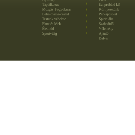
Táplálkozás
Ezt próbáld ki!
Mozgás-Fogyókúra
Környezetünk
Baba-mama-család
Párkapcsolat
Testünk védelme
Spirituális
Elme és lélek
Szabadidő
Életmód
Vélemény
Sportvilág
Ajánló
Bulvár