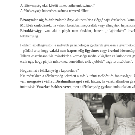
A féltékenység okai között miket tarthatunk számon?
A féltékenység hátterében számos tényező állhat:
Bizonytalanság és önbizalomhiány:
aki nem hisz eléggé saját értékeiben, kön
Múltbéli csalódások
: ha valakit korábban megcsaltak vagy elhagytak, hajlamosab
Birtoklásvágy
: van, aki a párját nem társként, hanem „tulajdonként” kezel
féltékenység.
Félelem az elhagyástól: a mélyebb pszichológiai gyökerek gyakran a gyermekkori
– például arra, hogy
valaki nem kapott elég figyelmet vagy érzelmi biztonság
Túlzott összehasonlítás másokkal: a közösségi média világában ez különösen 
érzik úgy, hogy párjuk másokhoz vonzódhat, akik „jobbak” vagy „vonzóbbak”.
Hogyan hat a féltékenység a kapcsolatra?
Kis mértékben a féltékenység jelezheti a másik iránti törődést és fontosságot.
van,
mérgezővé válhat.
Bizalmatlanságot szül,
hiszen, ha valaki állandóan gya
intimitását.
Veszekedésekhez vezet
, mert a féltékenység gyakran indokolatlan v