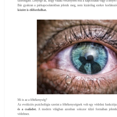
szorongást. Lényege az, hogy valaki veszélyben érzi a kapcsolatát vagy a helyét
Bár gyakran a párkapcsolatokban jelenik meg, nem kizárólag ezekre korlátoz
között is előfordulhat.
Mi is az a féltékenység?
Az evolúciós pszichológia szerint a féltékenységnek volt egy védelmi funkciója
és a családot.
A modern világban azonban sokszor túlzó formában jelentk
védelmez.