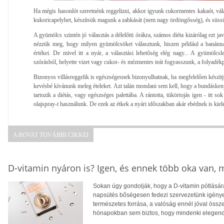
Ha mégis hasonlót szeretnénk reggelizni, akkor igyunk cukormentes kakaót, vál
kukoricapelyhet, készítsük magunk a zabkását (nem nagy ördöngősség), és süs
A gyümölcs szintén jó választás a délelőtti órákra, számos diéta kizárólag ezt java
nézzük meg, hogy milyen gyümölcsöket választunk, hiszen például a banánn
értékei. De mivel itt a nyár, a választási lehetőség elég nagy... A gyümölcs
szórásból, helyette vizet vagy cukor- és mézmentes teát fogyasszunk, a folyadékp
Bizonyos villásreggelik is egészségesnek bizonyulhatnak, ha megfelelően készítj
kevésbé kívánunk meleg ételeket. Azt talán mondani sem kell, hogy a bundásken
tartozik a diétás, vagy egészséges palettába. A rántotta, tükörtojás igen - itt s
olajspray-t használunk. De ezek az étkek a nyári időszakban akár ebédnek is kiel
A ROVAT TOVÁBBI CIKKEI
D-vitamin nyáron is? Igen, és ennek több oka van,
Sokan úgy gondolják, hogy a D-vitamin pótlására
napsütés bőségesen fedezi szervezetünk igényei
természetes forrása, a valóság ennél jóval öss
hónapokban sem biztos, hogy mindenki elegendő