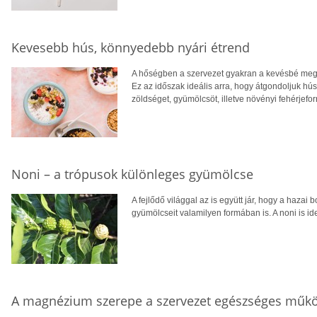
Kevesebb hús, könnyedebb nyári étrend
A hőségben a szervezet gyakran a kevésbé megte
Ez az időszak ideális arra, hogy átgondoljuk hú
zöldséget, gyümölcsöt, illetve növényi fehérjefo
Noni – a trópusok különleges gyümölcse
A fejlődő világgal az is együtt jár, hogy a hazai 
gyümölcseit valamilyen formában is. A noni is ide
A magnézium szerepe a szervezet egészséges műk