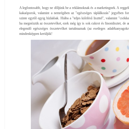
A legfontosabb, hogy ne dőljünk be a reklámoknak és a marketingnek. A reggeliz
kakaóporok, valamint a nemrégiben az "egészséges táplálkozás" jegyében fo
szinte egytől egyig hízlalóak. Hiába a "teljes kiőrlésű liszttel", valamint "csök
ha megnézzük az összetevőket, ezek még így is sok cukrot és finomlisztet, de 
elegendő egészséges összetevőket tartalmaznak (az esetleges adalékanyagokr
mindenképpen kerüljük!