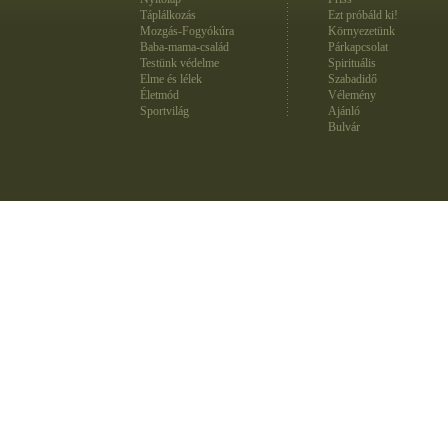
Táplálkozás
Ezt próbáld ki!
Mozgás-Fogyókúra
Környezetünk
Baba-mama-család
Párkapcsolat
Testünk védelme
Spirituális
Elme és lélek
Szabadidő
Életmód
Vélemény
Sportvilág
Ajánló
Bulvár