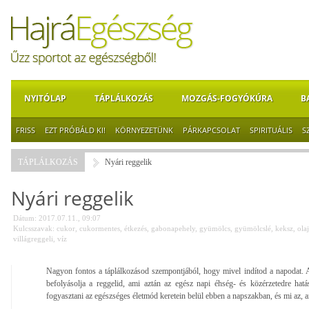
NYITÓLAP
TÁPLÁLKOZÁS
MOZGÁS-FOGYÓKÚRA
B
FRISS
EZT PRÓBÁLD KI!
KÖRNYEZETÜNK
PÁRKAPCSOLAT
SPIRITUÁLIS
S
TÁPLÁLKOZÁS
Nyári reggelik
Nyári reggelik
Dátum: 2017.07.11., 09:07
Kulcsszavak:
cukor
,
cukormentes
,
étkezés
,
gabonapehely
,
gyümölcs
,
gyümölcslé
,
keksz
,
olaj
villágreggeli
,
víz
Nagyon fontos a táplálkozásod szempontjából, hogy mivel indítod a napodat. 
befolyásolja a reggelid, ami aztán az egész napi éhség- és közérzetedre hatáss
fogyasztani az egészséges életmód keretein belül ebben a napszakban, és mi az, 