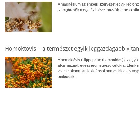
A magnézium az emberi szervezet egyik legfont
izomgörcsök megelőzésével hozzák kapcsolatba, v
Homoktövis – a természet egyik leggazdagabb vita
A homoktövis (Hippophae rhamnoides) az egyik
alkalmaznak egészségmegőrző célokra. Élénk n
vitaminokban, antioxidánsokban és bioaktív veg
emlegetik.