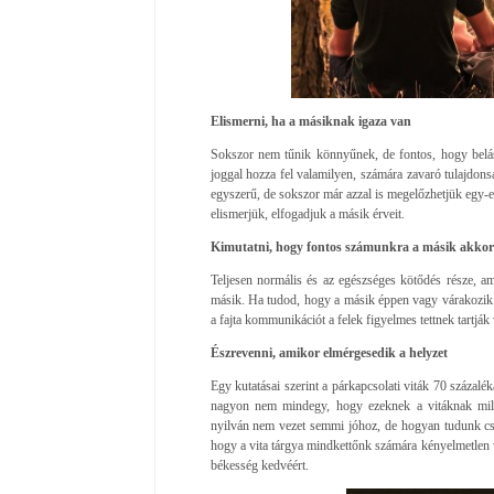
Elismerni, ha a másiknak igaza van
Sokszor nem tűnik könnyűnek, de fontos, hogy belás
joggal hozza fel valamilyen, számára zavaró tulajdon
egyszerű, de sokszor már azzal is megelőzhetjük egy-eg
elismerjük, elfogadjuk a másik érveit.
Kimutatni, hogy fontos számunkra a másik akkor 
Teljesen normális és az egészséges kötődés része, a
másik. Ha tudod, hogy a másik éppen vagy várakozik v
a fajta kommunikációt a felek figyelmes tettnek tartják
Észrevenni, amikor elmérgesedik a helyzet
Egy kutatásai szerint a párkapcsolati viták 70 százalé
nagyon nem mindegy, hogy ezeknek a vitáknak mily
nyilván nem vezet semmi jóhoz, de hogyan tudunk csi
hogy a vita tárgya mindkettőnk számára kényelmetlen v
békesség kedvéért.