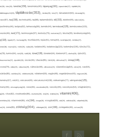
tápanyag(181),
tanulás(159),
ár(36),
tánc(26),
tanulmány(40),
tapasztalat(27),
táplálék(34),
táplálkozás(353),
lálékkiegészítő(25),
tárolás(29),
társ(27),
társadalom(50),
társaság(31),
tea(158),
tél(153),
vasz(87),
technika(46),
tej(88),
tejtermék(60),
telefon(49),
televízió(31),
terápia(92),
terhesség(96),
természet(129),
természetes(103),
ljesítmény(46),
termék(44),
test(171),
testmozgás(97),
rvezés(46),
testsúly(79),
testtartás(27),
tészta(39),
tevékenység(44),
pp(118),
tippek(27),
tisztaság(35),
tisztítás(44),
tojás(91),
torna(43),
torokfájás(32),
törődés(27),
tudatosság(115),
tudomány(106),
ténet(38),
trauma(31),
trükk(25),
tudás(30),
tudatos(46),
túlsúly(72),
tünet(139),
ra(78),
turmix(64),
túró(29),
tüdő(28),
tünetek(64),
türelem(47),
uborka(26),
újév(42),
ünnep(148),
ahasznosítás(37),
újszülött(26),
úszás(46),
Utazás(85),
Üdítő(26),
ülőmunka(27),
csora(79),
válás(24),
választás(29),
változás(48),
változatos(24),
várandósság(54),
város(24),
vas(64),
sárlás(85),
vashiány(31),
védekezés(28),
védelem(59),
vegán(48),
vegetáriánus(43),
vegyszer(28),
vércukorszint(108),
vérnyomás(125),
lemény(57),
vér(41),
vércukor(49),
vérkeringés(77),
rseny(46),
vérszegénység(34),
vese(46),
veszekedés(29),
veszély(45),
veszélyes(54),
világháló(41),
vitamin(406),
ág(34),
vírus(82),
viselkedés(86),
viszketés(30),
vita(34),
vitalitás(31),
víz(184),
aminhiány(33),
vitaminok(86),
vizsga(26),
vizsgálat(59),
zab(34),
zabkása(36),
zabpehely(36),
zöldség(304),
zsír(166),
ar(24),
zene(85),
zöldségek(32),
zsírégetés(46),
zsírsav(25)