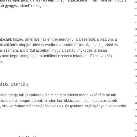
tos szerepet játszik a testi és lelki jóllét megőrzésében. Nem véletlen, hogy a
od
obb gyógyszerként” emlegetik.
ol
ot
ön
ős
pa
ontosabb közeg, amelyben az ember megtanulja a szeretet, a bizalom, a
p
tműködés alapjait. Ideális esetben a család biztonságot, elfogadást és
pr
gjai számára. Előfordul azonban, hogy a családi működés tartósan
s nem képes megfelelően betölteni ezeket a feladatait. Ezt nevezzük
ps
k.
re
re
sa
atos döntés
sor
s
 akkor vagyunk jó emberek, ha mindig mindenki rendelkezésére állunk.
sü
zenetekre, megpróbálunk minden konfliktust elsimítani, újabb és újabb
sz
 akik korábban már csalódást okoztak, és gyakran saját igényeinket tesszük
sz
s
szí
sz
s