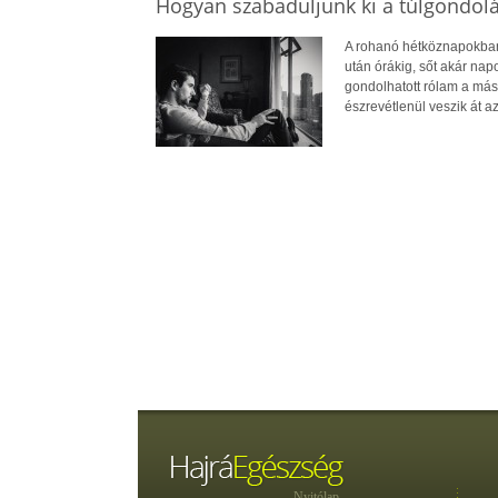
Hogyan szabaduljunk ki a túlgondol
A rohanó hétköznapokban 
után órákig, sőt akár na
gondolhatott rólam a más
észrevétlenül veszik át az 
Nyitólap