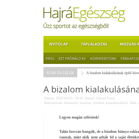
NYITÓLAP
TÁPLÁLKOZÁS
MOZGÁS-
FRISS
EZT PRÓBÁLD KI!
KÖRNYEZETÜNK
PÁRKAPCS
ELME ÉS LÉLEK
A bizalom kialakulásának építő köve
A bizalom kialakulásána
Dátum: 2019.04.03., 06:41
Szerző:
Udvari Fanni
Kulcsszavak:
beismerés
,
bizalom
,
érzelem
,
kommunikáció
,
lélek
,
Legyen magán szférátok!
Talán furcsán hangzik, de a bizalom hiánya sokka
vannak, mint akik nem adták fel a saját életüket