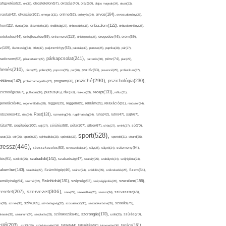
afigyelés(52),
ok(36),
okostelefon(57),
oktatás(40),
olaj(50),
olajos magvak(34),
olcsó(33),
olvasás(101),
orvos(164),
ívaolaj(42),
omega-3(31),
online(52),
orrfolyás(24),
orvostudomány(26),
thon(111),
önbizalom(122),
óvoda(26),
öltözködés(35),
önállóság(27),
önbecsülés(36),
önbizalomhiány(28),
önismeret(113),
értékelés(44),
önfejlesztés(59),
önkifejezés(26),
öregedés(46),
öröm(69),
z(109),
őszinteség(34),
ötlet(37),
pajzsmirigy(53),
pakolás(30),
panasz(25),
paprika(28),
pár(27),
párkapcsolat(241),
radicsom(52),
páratartalom(27),
pattanás(30),
pénz(74),
piac(27),
ihenés(210),
pizza(25),
pollen(32),
popcorn(35),
por(26),
pozitív(83),
prevenció(25),
probiotikum(37),
psziché(290),
pszichológia(230),
obléma(142),
problémamegoldás(27),
program(60),
recept(131),
zichológus(67),
puffadás(34),
pulzus(45),
rák(69),
reakció(33),
reflux(31),
generáció(46),
regenerálódás(28),
reggel(39),
reggeli(89),
reklám(39),
relaxáció(81),
rendszer(24),
Rost(131),
ndszeres(41),
rizs(34),
rozmaring(24),
rugalmasság(24),
ruha(42),
rutin(47),
sajt(67),
segítség(100),
séta(107),
láta(78),
sejt(27),
sérülés(58),
siker(67),
sírás(27),
smink(37),
só(70),
sport(528),
ozat(33),
sör(26),
spenót(27),
spiritualitás(28),
spórolás(37),
sportoló(31),
strand(35),
tressz(446),
sütemény(94),
stresszkezelés(53),
stresszoldás(34),
súly(25),
súlyzó(24),
szabadidő(142),
tés(91),
sütőtök(25),
szabadság(47),
szabály(25),
szabályok(24),
szájhigiénia(24),
akember(140),
szakítás(27),
Számítógép(46),
száraz(24),
szédülés(35),
székrekedés(25),
Szem(54),
Szénhidrát(181),
emélyiség(94),
szerelem(156),
szemét(32),
szépség(52),
szépségápolás(26),
szervezet(306),
zeretet(207),
szex(27),
szexualitás(25),
szezon(34),
szilveszter(48),
szív(109),
n(28),
színek(36),
szívbetegség(32),
szocializáció(30),
szódabikarbóna(35),
szokás(79),
szorongás(178),
okások(33),
szolárium(24),
szoptatás(33),
szórakozás(45),
szőlő(25),
szülés(70),
zülő(203),
tanács(161),
szülők(25),
szűrővizsgálat(34),
tablet(44),
takarítás(50),
támogatás(36),