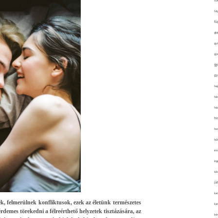
fo
fol
fü
glu
gy
gy
gy
gy
haj
hán
ház
hi
ho
hűt
im
ing
isk
já
ka
, felmerülnek konfliktusok, ezek az életünk természetes
kar
érdemes törekedni a félreérthető helyzetek tisztázására, az
kér