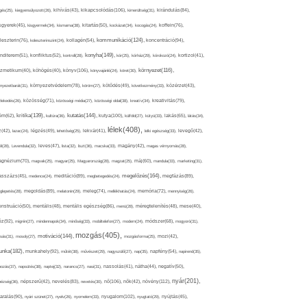
kikapcsolódás(106),
gés(25),
kiegyensúlyozott(26),
kihívás(43),
kimerültség(31),
kirándulás(84),
sgyerek(45),
kisgyermek(34),
kismama(38),
kitartás(50),
kockázat(34),
kocogás(24),
koffein(76),
kommunikáció(124),
koncentráció(94),
leszterin(76),
koleszterinszint(24),
kollagén(54),
konyha(149),
nditerem(51),
konfliktus(52),
kontroll(28),
kór(25),
kórház(29),
kórokozó(24),
kortizol(41),
könyv(106),
környezet(116),
zmetikum(40),
köhögés(40),
könyvajánló(24),
köret(30),
nyezetbarát(31),
környezetvédelem(78),
köröm(27),
kötődés(49),
következmény(33),
közérzet(43),
lekedés(26),
közösség(71),
közösségi média(27),
közösségi oldal(38),
kreatív(34),
kreativitás(79),
kritika(139),
kutatás(144),
kutya(100),
ém(62),
kultúra(36),
külföld(27),
kütyü(33),
lakás(65),
látás(34),
lélek(408),
z(42),
lazac(24),
légzés(49),
lehetőség(25),
lekvár(41),
lelki egészség(33),
levegő(42),
él(28),
Levendula(32),
leves(47),
lista(32),
liszt(36),
macska(33),
magány(42),
magas vérnyomás(28),
gnézium(70),
magvak(25),
magyar(25),
Magyarország(28),
magzat(25),
máj(60),
mandula(33),
marketing(31),
megelőzés(164),
sszázs(45),
medence(24),
meditáció(89),
megbetegedés(24),
megfázás(89),
glepetés(28),
megoldás(89),
melatonin(29),
meleg(74),
mellékhatás(24),
memória(72),
mennyiség(26),
nstruáció(50),
mentális(48),
mentális egészség(86),
menü(28),
méregtelenítés(48),
mese(40),
z(92),
migrén(27),
mindennapok(34),
minőség(33),
mobiltelefon(27),
modern(24),
módszer(68),
mogyoró(31),
mozgás(405),
motiváció(144),
sás(31),
mosoly(27),
mozgásforma(25),
mozi(42),
nka(182),
munkahely(92),
műtét(38),
művészet(29),
nagyszülő(27),
nap(35),
napfény(54),
napirend(35),
pozás(37),
napsütés(38),
naptej(32),
narancs(27),
nasi(31),
nassolás(41),
nátha(44),
negatív(50),
nyár(201),
nő(106),
növény(112),
hézség(36),
népszerű(42),
nevelés(83),
nevetés(30),
nők(42),
nyugalom(102),
aralás(90),
nyári szünet(27),
nyelv(26),
nyomelem(33),
nyugtató(29),
nyújtás(45),