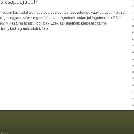
ás csapdájából?
tan
sokan tapasztalják, hogy egy-egy döntés, beszélgetés vagy váratlan helyzet
táp
pokig is ugyanazokon a gondolatokon rágódnak. Vajon jól fogalmaztam? Mit
ta
ik? Mi lesz, ha rosszul döntök? Ezek az ismétlődő kérdések szinte
te
irányítást a gondolataink felett.
te
ti
tör
tú
újr
va
vá
vé
ve
vir
vit
zav
Friss