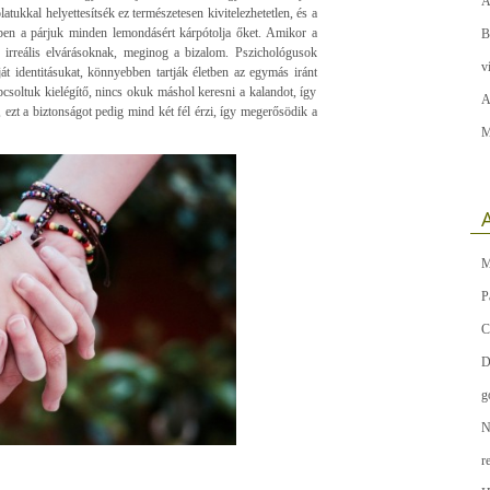
A
tukkal helyettesítsék ez természetesen kivitelezhetetlen, és a
iben a párjuk minden lemondásért kárpótolja őket. Amikor a
B
 irreális elvárásoknak, meginog a bizalom. Pszichológusok
v
át identitásukat, könnyebben tartják életben az egymás iránt
pcsoltuk kielégítő, nincs okuk máshol keresni a kalandot, így
A
, ezt a biztonságot pedig mind két fél érzi, így megerősödik a
M
A
M
P
C
D
g
N
r