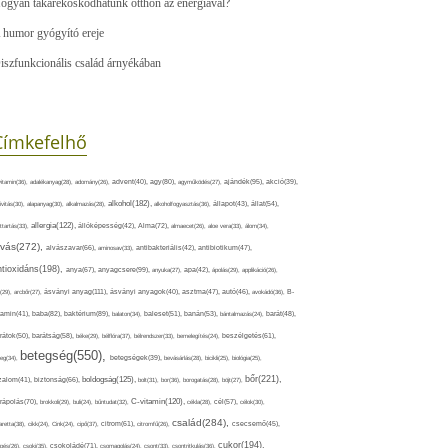
ogyan takarékoskodhatunk otthon az energiával?
 humor gyógyító ereje
iszfunkcionális család árnyékában
Címkefelhő
ajándék(95),
itamin(36),
adalékanyag(28),
adomány(26),
advent(40),
agy(80),
agyműködés(27),
akció(39),
alkohol(182),
ivitás(30),
alapanyag(30),
alkalmazás(28),
alkoholfogyasztás(36),
állapot(43),
állat(54),
allergia(122),
attartás(33),
állóképesség(42),
Alma(72),
almaecet(26),
aloe vera(33),
álom(34),
lvás(272),
alvászavar(66),
aminosav(33),
antibakteriális(42),
antibiotikum(47),
ntioxidáns(198),
anyagcsere(99),
anya(67),
anyuka(27),
apa(42),
ápolás(29),
applikáció(26),
ásványi anyag(111),
(29),
arcbőr(27),
ásványi anyagok(40),
asztma(47),
autó(46),
avokádó(36),
B-
tamin(41),
baba(82),
baktérium(89),
balaton(34),
baleset(51),
banán(53),
bántalmazás(24),
barát(48),
rátok(50),
barátság(58),
béke(29),
bélflóra(37),
bélrendszer(33),
bemelegítés(24),
beszélgetés(61),
betegség(550),
eg(34),
betegségek(39),
bevásárlás(28),
bicikli(25),
biológia(25),
bőr(221),
boldogság(125),
zalom(41),
biztonság(66),
bolt(31),
bor(36),
borogatás(28),
böjt(27),
C-vitamin(120),
rápolás(70),
brokkoli(29),
buli(24),
bűntudat(32),
cékla(28),
cél(57),
célok(30),
család(284),
aretta(38),
cikk(24),
Cink(24),
cipő(37),
citrom(61),
citromfű(26),
csecsemő(45),
cukor(194),
pés(26),
csoki(35),
csokoládé(71),
csomagolás(24),
csont(33),
csontritkulás(36),