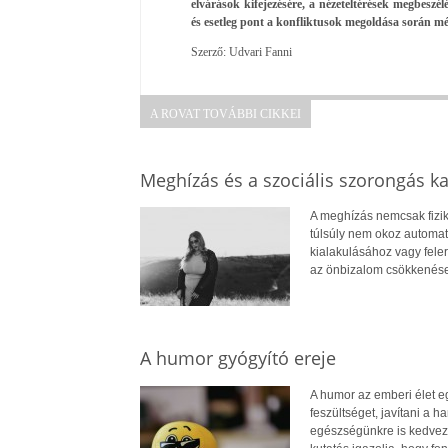
elvárások kifejezésére, a nézeteltérések megbesz
és esetleg pont a konfliktusok megoldása során m
Szerző: Udvari Fanni
A ROVAT TOVÁBBI CIKKEI
Meghízás és a szociális szorongás k
A meghízás nemcsak fizik
túlsúly nem okoz automat
kialakulásához vagy fele
az önbizalom csökkenése
A humor gyógyító ereje
A humor az emberi élet e
feszültséget, javítani a
egészségünkre is kedvező 