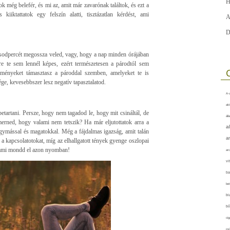
H
k még belefér, és mi az, amit már zavarónak találtok, és ezt a
kiiktattatok egy felszín alatti, tisztázatlan kérdést, ami
A
D
másodpercét megossza veled, vagy, hogy a nap minden órájában
re te sem lennél képes, ezért természetesen a párodtól sem
elményeket támasztasz a pároddal szemben, amelyeket te is
ge, kevesebbszer lesz negatív tapasztalatod.
A-v
akt
etartani. Persze, hogy nem tagadod le, hogy mit csináltál, de
áll
merned, hogy valami nem tetszik? Ha már eljutottatok arra a
a
egymással és magatokkal. Még a fájdalmas igazság, amit talán
a
 a kapcsolatotokat, míg az elhallgatott tények gyenge oszlopai
lami mondd el azon nyomban!
arc
vi
ba
bet
bi
bő
cig
csí