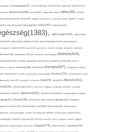
cukorbetegség(137),
orbeteg(25),
cukormentes(69),
D-vitamin(53),
daganat(36),
dekoráció(41),
diéta(395),
depresszió(199),
mencia(34),
desszert(67),
diagnózis(28),
diák(24),
dió(50),
dohányzás(92),
at(38),
döntés(58),
drága(26),
duzzanat(27),
E-vitamin(25),
eb(26),
ebéd(57),
ecet(38),
edzés(267),
édesség(141),
es(42),
édesítőszer(43),
edzőterem(42),
egészség(1383),
egészséges(246),
egészséges
etmód(100),
egészséges táplálkozás(45),
egészségmegőrzés(43),
egészségtelen(32),
észségügy(27),
egyensúly(63),
egyetem(30),
egyszerű(31),
éhes(30),
éhség(38),
éjszaka(33),
ekcéma(26),
életmód(444),
elmiszer(142),
élet(114),
elengedés(29),
életkor(30),
életminőség(30),
etmódváltás(109),
elhízás(110),
elme(93),
életvitel(28),
elfogadás(30),
élmény(55),
előny(37),
energia(487),
emésztés(166),
árás(32),
ember(38),
empátia(43),
Energiaital(29),
eper(30),
érzelem(211),
ő(36),
eredmény(47),
erő(36),
érrendszer(36),
érzékenység(36),
érzelmek(42),
érzelmi
étkezés(411),
étel(228),
elligencia(28),
érzés(39),
esemény(27),
eszköz(28),
ételek(39),
trend(194),
evés(92),
étrendkiegészítő(47),
étterem(24),
étvágy(34),
Európa(28),
évszak(28),
fájdalom(308),
cebook(42),
fahéj(43),
fájdalomcsillapító(39),
fáradékonyság(30),
fáradt(28),
fehérje(198),
radtság(117),
fejfájás(93),
fejlődés(142),
fejlesztés(44),
feladat(46),
félelem(115),
dolgozás(24),
felelősség(62),
felnőtt(66),
felszívódás(56),
féltékenység(26),
fertőzés(101),
töltődés(29),
fenntarthatóság(29),
fény(36),
fényvédelem(28),
férfi(86),
fertőtlenítés(31),
film(111),
szültség(82),
fiatal(39),
figyelem(69),
finom(26),
fitt(34),
fittség(34),
fizikai(25),
fog(51),
fogyás(279),
fogyókúra(178),
gadalom(25),
fogmosás(41),
fogorvos(24),
fogyasztás(67),