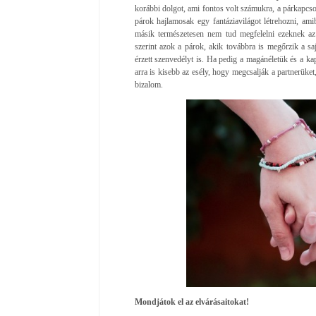
korábbi dolgot, ami fontos volt számukra, a párkapcsola
párok hajlamosak egy fantáziavilágot létrehozni, am
másik természetesen nem tud megfelelni ezeknek az
szerint azok a párok, akik továbbra is megőrzik a saj
érzett szenvedélyt is. Ha pedig a magánéletük és a ka
arra is kisebb az esély, hogy megcsalják a partnerüket
bizalom.
Mondjátok el az elvárásaitokat!