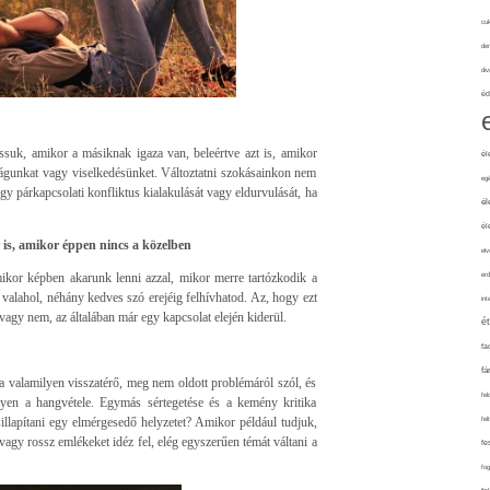
cuk
de
div
éd
suk, amikor a másiknak igaza van, beleértve azt is, amikor
él
ságunkat vagy viselkedésünket. Változtatni szokásainkon nem
eg
y párkapcsolati konfliktus kialakulását vagy eldurvulását, ha
él
él
is, amikor éppen nincs a közelben
elv
mikor képben akarunk lenni azzal, mikor merre tartózkodik a
erd
alahol, néhány kedves szó erejéig felhívhatod. Az, hogy ezt
int
 vagy nem, az általában már egy kapcsolat elején kiderül.
é
fa
fá
ka valamilyen visszatérő, meg nem oldott problémáról szól, és
fel
en a hangvétele. Egymás sértegetése és a kemény kritika
llapítani egy elmérgesedő helyzetet? Amikor például tudjuk,
fel
agy rossz emlékeket idéz fel, elég egyszerűen témát váltani a
fe
fo