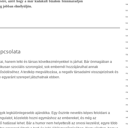
élésére, azért hogy a már kialakult bizalom fennmaradjon
kié
ég jobban elmélyüljön.
ki
ko
ko
ko
kör
köz
kr
apcsolata
lá
lev
ai, hanem lelki és társas következményekkel is járhat. Bár önmagában a
ikusan szociális szorongást, sok embernél hozzájárulhat annak
ma
rősödéséhez. A testkép megváltozása, a negatív társadalmi visszajelzések és
ma
 egyaránt szerepet játszhatnak ebben.
me
me
mé
mo
mu
na
gyik legkülönlegesebb ajándéka. Egy őszinte nevetés képes feloldani a
 hangulatot, közelebb hozni egymáshoz az embereket, és még az
ne
hatással lehet. Bár a humor nem helyettesíti az orvosi kezelést, egyre több
ny