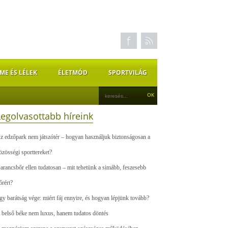
ME ÉS LÉLEK
ÉLETMÓD
SPORTVILÁG
Legolvasottabb híreink
z edzőpark nem játszótér – hogyan használjuk biztonságosan a
özösségi sporttereket?
arancsbőr ellen tudatosan – mit tehetünk a simább, feszesebb
őrért?
gy barátság vége: miért fáj ennyire, és hogyan lépjünk tovább?
 belső béke nem luxus, hanem tudatos döntés