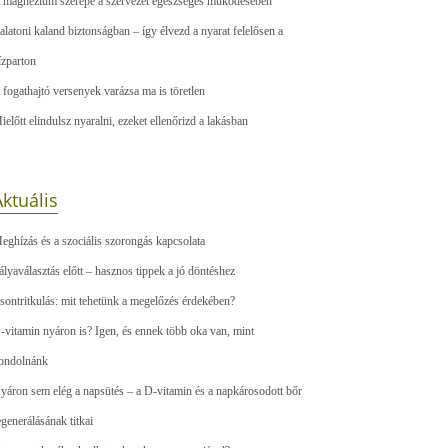
 magnézium szerepe a szervezet egészséges működésében
alatoni kaland biztonságban – így élvezd a nyarat felelősen a
ízparton
 fogathajtó versenyek varázsa ma is töretlen
ielőtt elindulsz nyaralni, ezeket ellenőrizd a lakásban
ktuális
eghízás és a szociális szorongás kapcsolata
ályaválasztás előtt – hasznos tippek a jó döntéshez
sontritkulás: mit tehetünk a megelőzés érdekében?
-vitamin nyáron is? Igen, és ennek több oka van, mint
ondolnánk
yáron sem elég a napsütés – a D-vitamin és a napkárosodott bőr
egenerálásának titkai