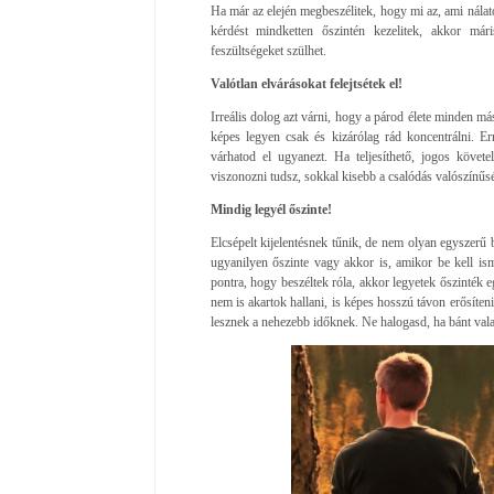
Ha már az elején megbeszélitek, hogy mi az, ami nálato
kérdést mindketten őszintén kezelitek, akkor máris 
feszültségeket szülhet.
Valótlan elvárásokat felejtsétek el!
Irreális dolog azt várni, hogy a párod élete minden 
képes legyen csak és kizárólag rád koncentrálni. Er
várhatod el ugyanezt. Ha teljesíthető, jogos követ
viszonozni tudsz, sokkal kisebb a csalódás valószínűsé
Mindig legyél őszinte!
Elcsépelt kijelentésnek tűnik, de nem olyan egyszerű b
ugyanilyen őszinte vagy akkor is, amikor be kell is
pontra, hogy beszéltek róla, akkor legyetek őszinték 
nem is akartok hallani, is képes hosszú távon erősíteni
lesznek a nehezebb időknek. Ne halogasd, ha bánt va