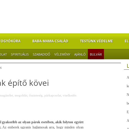
FOGYÓKÚRA
BABA-MAMA-CSALÁD
TESTÜNK VÉDELME
EL
OLAT
SPIRITUÁLIS
SZABADIDŐ
VÉLEMÉNY
AJÁNLÓ
BULVÁR
i
A
k építő kövei
k
N
magánélet
,
megoldás
,
őszinteség
,
párkapcsolat
,
viselkedés
b
E
A
l gyakoribb az olyan párok esetében, akik folyton együtt
.
Az emberek ugyanis hajlamosak arra, hogy minden olyan