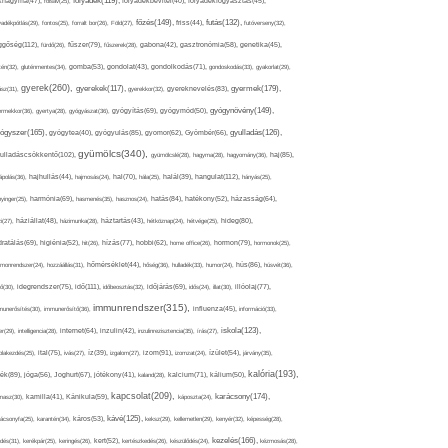
folyadék(119),
khagyma(47),
folsav(25),
folyadékbevitel(40),
folyadékfogyasztás(45),
főzés(149),
futás(132),
yadékpótlás(29),
fontos(25),
forralt bor(26),
Föld(27),
friss(44),
futóverseny(32),
ggőség(112),
fürdő(26),
fűszer(79),
fűszerek(28),
gabona(42),
gasztronómia(58),
genetika(45),
tén(32),
gluténmentes(34),
gomba(53),
gondolat(43),
gondolkodás(71),
gondoskodás(33),
gyakorlat(29),
gyerek(260),
gyermek(179),
gyerekek(117),
ász(31),
gyerekkor(32),
gyereknevelés(83),
gyógynövény(149),
ermekkor(36),
gyertya(28),
gyógyászat(36),
gyógyítás(69),
gyógymód(50),
ógyszer(165),
gyulladás(126),
gyógytea(40),
gyógyulás(85),
gyomor(62),
Gyömbér(66),
gyümölcs(340),
ulladáscsökkentő(102),
gyümölcslé(28),
hagyma(28),
hagyomány(36),
haj(85),
hangulat(112),
ápolás(36),
hajhullás(44),
hajmosás(24),
hal(70),
hála(25),
halál(39),
hányás(25),
yinger(25),
harmónia(69),
hasmenés(35),
hasznos(24),
hatás(84),
hatékony(52),
házasság(64),
i(27),
háziállat(48),
házimunka(28),
háztartás(43),
hétköznap(24),
hétvége(25),
hideg(80),
dratálás(69),
higiénia(52),
hit(26),
hízás(77),
hobbi(62),
home office(26),
hormon(79),
hormonok(25),
rmonrendszer(24),
hozzáállás(31),
hőmérséklet(44),
hőség(36),
hulladék(33),
humor(24),
hús(86),
húsvét(36),
idő(111),
ő(30),
idegrendszer(75),
időbeosztás(32),
időjárás(69),
idős(24),
illat(30),
illóolaj(77),
immunrendszer(315),
munerősítés(30),
immunerősítő(36),
influenza(45),
információ(33),
iskola(123),
er(29),
intelligencia(28),
internet(64),
inzulin(42),
inzulinrezisztencia(35),
írás(27),
olakezdés(25),
ital(75),
ivás(27),
íz(39),
izgalom(27),
izom(91),
izomzat(24),
ízület(54),
járvány(35),
kalória(193),
ték(89),
jóga(56),
Joghurt(67),
jótékony(41),
kaland(28),
kalcium(71),
kálium(50),
kapcsolat(209),
karácsony(174),
masz(30),
kamilla(41),
Kánikula(59),
káposzta(24),
kávé(125),
ácsonyfa(25),
karantén(34),
káros(53),
keksz(29),
kellemetlen(29),
kenyér(32),
képesség(28),
kezelés(166),
dés(31),
kerékpár(25),
keringés(26),
kert(52),
kertészkedés(26),
készülődés(24),
kézmosás(28),