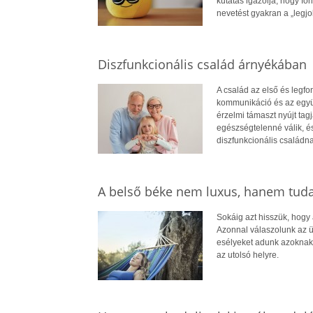
kutatás igazolja, hogy fon
nevetést gyakran a „legj
Diszfunkcionális család árnyékában
A család az első és legf
kommunikáció és az együt
érzelmi támaszt nyújt ta
egészségtelenné válik, é
diszfunkcionális családna
A belső béke nem luxus, hanem tud
Sokáig azt hisszük, hogy
Azonnal válaszolunk az ü
esélyeket adunk azoknak,
az utolsó helyre.