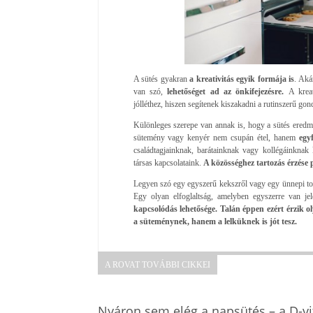
A sütés gyakran
a kreativitás egyik formája is
. Aká
van szó,
lehetőséget ad az önkifejezésre.
A krea
jólléthez, hiszen segítenek kiszakadni a rutinszerű go
Különleges szerepe van annak is, hogy a sütés ered
sütemény vagy kenyér nem csupán étel, hanem
egyf
családtagjainknak, barátainknak vagy kollégáinknak 
társas kapcsolataink.
A közösséghez tartozás érzése pe
Legyen szó egy egyszerű kekszről vagy egy ünnepi tort
Egy olyan elfoglaltság, amelyben egyszerre van jel
kapcsolódás lehetősége. Talán éppen ezért érzik
a süteménynek, hanem a lelküknek is jót tesz.
A ROVAT TOVÁBBI CIKKEI
Nyáron sem elég a napsütés – a D-v