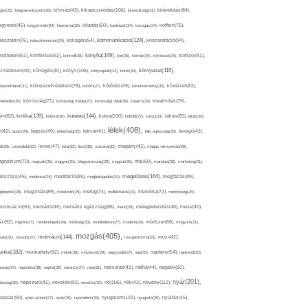
kikapcsolódás(106),
gés(25),
kiegyensúlyozott(26),
kihívás(43),
kimerültség(31),
kirándulás(84),
sgyerek(45),
kisgyermek(34),
kismama(38),
kitartás(50),
kockázat(34),
kocogás(24),
koffein(76),
kommunikáció(124),
koncentráció(94),
leszterin(76),
koleszterinszint(24),
kollagén(54),
konyha(149),
nditerem(51),
konfliktus(52),
kontroll(28),
kór(25),
kórház(29),
kórokozó(24),
kortizol(41),
könyv(106),
környezet(116),
zmetikum(40),
köhögés(40),
könyvajánló(24),
köret(30),
nyezetbarát(31),
környezetvédelem(78),
köröm(27),
kötődés(49),
következmény(33),
közérzet(43),
lekedés(26),
közösség(71),
közösségi média(27),
közösségi oldal(38),
kreatív(34),
kreativitás(79),
kritika(139),
kutatás(144),
kutya(100),
ém(62),
kultúra(36),
külföld(27),
kütyü(33),
lakás(65),
látás(34),
lélek(408),
z(42),
lazac(24),
légzés(49),
lehetőség(25),
lekvár(41),
lelki egészség(33),
levegő(42),
él(28),
Levendula(32),
leves(47),
lista(32),
liszt(36),
macska(33),
magány(42),
magas vérnyomás(28),
gnézium(70),
magvak(25),
magyar(25),
Magyarország(28),
magzat(25),
máj(60),
mandula(33),
marketing(31),
megelőzés(164),
sszázs(45),
medence(24),
meditáció(89),
megbetegedés(24),
megfázás(89),
glepetés(28),
megoldás(89),
melatonin(29),
meleg(74),
mellékhatás(24),
memória(72),
mennyiség(26),
nstruáció(50),
mentális(48),
mentális egészség(86),
menü(28),
méregtelenítés(48),
mese(40),
z(92),
migrén(27),
mindennapok(34),
minőség(33),
mobiltelefon(27),
modern(24),
módszer(68),
mogyoró(31),
mozgás(405),
motiváció(144),
sás(31),
mosoly(27),
mozgásforma(25),
mozi(42),
nka(182),
munkahely(92),
műtét(38),
művészet(29),
nagyszülő(27),
nap(35),
napfény(54),
napirend(35),
pozás(37),
napsütés(38),
naptej(32),
narancs(27),
nasi(31),
nassolás(41),
nátha(44),
negatív(50),
nyár(201),
nő(106),
növény(112),
hézség(36),
népszerű(42),
nevelés(83),
nevetés(30),
nők(42),
nyugalom(102),
aralás(90),
nyári szünet(27),
nyelv(26),
nyomelem(33),
nyugtató(29),
nyújtás(45),