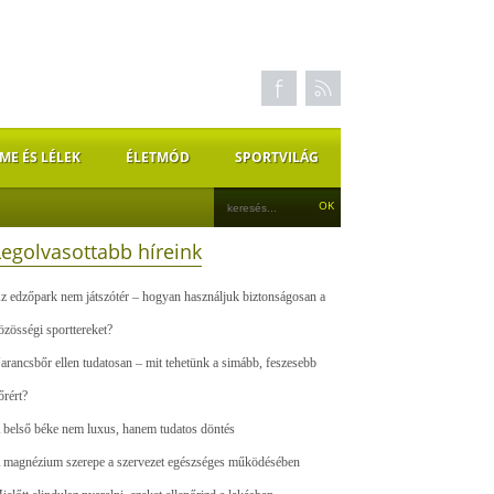
ME ÉS LÉLEK
ÉLETMÓD
SPORTVILÁG
Legolvasottabb híreink
z edzőpark nem játszótér – hogyan használjuk biztonságosan a
özösségi sporttereket?
arancsbőr ellen tudatosan – mit tehetünk a simább, feszesebb
őrért?
 belső béke nem luxus, hanem tudatos döntés
 magnézium szerepe a szervezet egészséges működésében