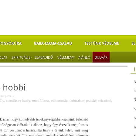
FOGYÓKÚRA
BABA-MAMA-CSALÁD
TESTÜNK VÉDELME
EL
OLAT
SPIRITUÁLIS
SZABADIDŐ
VÉLEMÉNY
AJÁNLÓ
BULVÁR
A
ó hobbi
k
k: pexels
N
úly
,
mentális egészség
,
mindfulness
,
otthonosság
,
önbizalom
,
psziché
,
relaxáció
,
b
A
k arra, hogy komolyabb tevékenységekbe kezdjünk bele, sőt
 túlságosan elfáradunk ahhoz, hogy úgy érezzük még útra is
A
tt tornyosulhat a házimunka hegy a fejünk felett, ami
még
 pedig ezek közül is van olyan, aminek segítségével könnyen