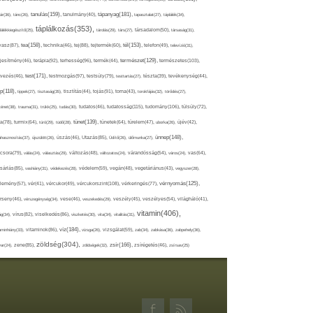
tápanyag(181),
tanulás(159),
ár(36),
tánc(26),
tanulmány(40),
tapasztalat(27),
táplálék(34),
táplálkozás(353),
lálékkiegészítő(25),
tárolás(29),
társ(27),
társadalom(50),
társaság(31),
tea(158),
tél(153),
vasz(87),
technika(46),
tej(88),
tejtermék(60),
telefon(49),
televízió(31),
terápia(92),
terhesség(96),
természet(129),
természetes(103),
ljesítmény(46),
termék(44),
test(171),
testmozgás(97),
rvezés(46),
testsúly(79),
testtartás(27),
tészta(39),
tevékenység(44),
pp(118),
tippek(27),
tisztaság(35),
tisztítás(44),
tojás(91),
torna(43),
torokfájás(32),
törődés(27),
tudatosság(115),
tudomány(106),
ténet(38),
trauma(31),
trükk(25),
tudás(30),
tudatos(46),
túlsúly(72),
tünet(139),
ra(78),
turmix(64),
túró(29),
tüdő(28),
tünetek(64),
türelem(47),
uborka(26),
újév(42),
ünnep(148),
ahasznosítás(37),
újszülött(26),
úszás(46),
Utazás(85),
Üdítő(26),
ülőmunka(27),
csora(79),
válás(24),
választás(29),
változás(48),
változatos(24),
várandósság(54),
város(24),
vas(64),
sárlás(85),
vashiány(31),
védekezés(28),
védelem(59),
vegán(48),
vegetáriánus(43),
vegyszer(28),
vércukorszint(108),
vérnyomás(125),
lemény(57),
vér(41),
vércukor(49),
vérkeringés(77),
rseny(46),
vérszegénység(34),
vese(46),
veszekedés(29),
veszély(45),
veszélyes(54),
világháló(41),
vitamin(406),
ág(34),
vírus(82),
viselkedés(86),
viszketés(30),
vita(34),
vitalitás(31),
víz(184),
aminhiány(33),
vitaminok(86),
vizsga(26),
vizsgálat(59),
zab(34),
zabkása(36),
zabpehely(36),
zöldség(304),
zsír(166),
ar(24),
zene(85),
zöldségek(32),
zsírégetés(46),
zsírsav(25)