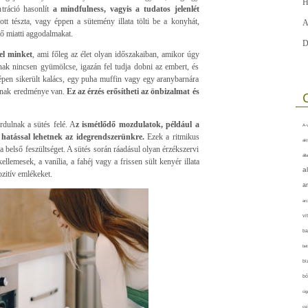
H
tráció hasonlít
a mindfulness, vagyis a tudatos jelenlét
t tészta, vagy éppen a sütemény illata tölti be a konyhát,
A
ő miatti aggodalmakat.
D
el minket
, ami főleg az élet olyan időszakaiban, amikor úgy
k nincsen gyümölcse, igazán fel tudja dobni az embert, és
épen sikerült kalács, egy puha muffin vagy egy aranybarnára
nknak eredménye van.
Ez az érzés erősítheti az önbizalmat és
dulnak a sütés felé. A
z ismétlődő mozdulatok, például a
A-v
 hatással lehetnek az idegrendszerünkre.
Ezek a ritmikus
akt
a belső feszültséget. A sütés során ráadásul olyan érzékszervi
áll
emesek, a vanília, a fahéj vagy a frissen sült kenyér illata
a
zitív emlékeket.
a
arc
vi
ba
bet
bi
bő
cig
csí