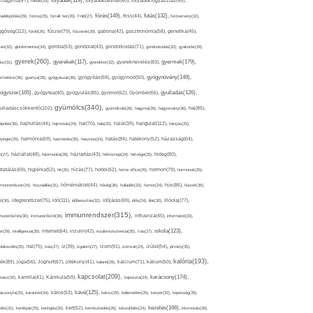
folyadék(119),
khagyma(47),
folsav(25),
folyadékbevitel(40),
folyadékfogyasztás(45),
főzés(149),
futás(132),
yadékpótlás(29),
fontos(25),
forralt bor(26),
Föld(27),
friss(44),
futóverseny(32),
ggőség(112),
fürdő(26),
fűszer(79),
fűszerek(28),
gabona(42),
gasztronómia(58),
genetika(45),
tén(32),
gluténmentes(34),
gomba(53),
gondolat(43),
gondolkodás(71),
gondoskodás(33),
gyakorlat(29),
gyerek(260),
gyermek(179),
gyerekek(117),
ász(31),
gyerekkor(32),
gyereknevelés(83),
gyógynövény(149),
ermekkor(36),
gyertya(28),
gyógyászat(36),
gyógyítás(69),
gyógymód(50),
ógyszer(165),
gyulladás(126),
gyógytea(40),
gyógyulás(85),
gyomor(62),
Gyömbér(66),
gyümölcs(340),
ulladáscsökkentő(102),
gyümölcslé(28),
hagyma(28),
hagyomány(36),
haj(85),
hangulat(112),
ápolás(36),
hajhullás(44),
hajmosás(24),
hal(70),
hála(25),
halál(39),
hányás(25),
yinger(25),
harmónia(69),
hasmenés(35),
hasznos(24),
hatás(84),
hatékony(52),
házasság(64),
i(27),
háziállat(48),
házimunka(28),
háztartás(43),
hétköznap(24),
hétvége(25),
hideg(80),
dratálás(69),
higiénia(52),
hit(26),
hízás(77),
hobbi(62),
home office(26),
hormon(79),
hormonok(25),
rmonrendszer(24),
hozzáállás(31),
hőmérséklet(44),
hőség(36),
hulladék(33),
humor(24),
hús(86),
húsvét(36),
idő(111),
ő(30),
idegrendszer(75),
időbeosztás(32),
időjárás(69),
idős(24),
illat(30),
illóolaj(77),
immunrendszer(315),
munerősítés(30),
immunerősítő(36),
influenza(45),
információ(33),
iskola(123),
er(29),
intelligencia(28),
internet(64),
inzulin(42),
inzulinrezisztencia(35),
írás(27),
olakezdés(25),
ital(75),
ivás(27),
íz(39),
izgalom(27),
izom(91),
izomzat(24),
ízület(54),
járvány(35),
kalória(193),
ték(89),
jóga(56),
Joghurt(67),
jótékony(41),
kaland(28),
kalcium(71),
kálium(50),
kapcsolat(209),
karácsony(174),
masz(30),
kamilla(41),
Kánikula(59),
káposzta(24),
kávé(125),
ácsonyfa(25),
karantén(34),
káros(53),
keksz(29),
kellemetlen(29),
kenyér(32),
képesség(28),
kezelés(166),
dés(31),
kerékpár(25),
keringés(26),
kert(52),
kertészkedés(26),
készülődés(24),
kézmosás(28),