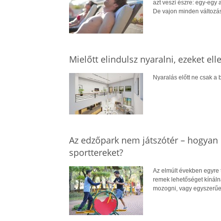
azt veszi észre: egy-egy
De vajon minden változá
Mielőtt elindulsz nyaralni, ezeket el
Nyaralás előtt ne csak a b
Az edzőpark nem játszótér – hogyan 
sporttereket?
Az elmúlt években egyre 
remek lehetőséget kínál
mozogni, vagy egyszerűe