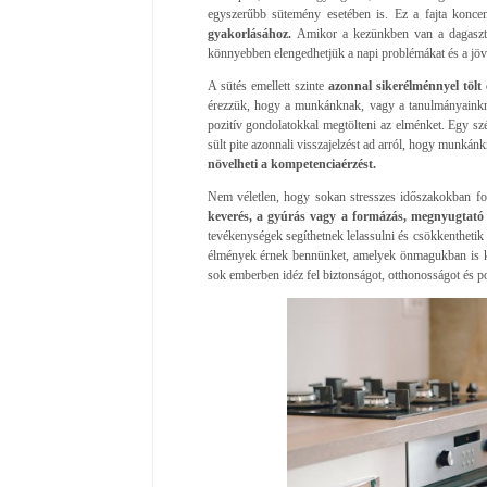
egyszerűbb sütemény esetében is. Ez a fajta koncen
gyakorlásához.
Amikor a kezünkben van a dagasztot
könnyebben elengedhetjük a napi problémákat és a jöv
A sütés emellett szinte
azonnal sikerélménnyel tölt 
érezzük, hogy a munkánknak, vagy a tanulmányainkna
pozitív gondolatokkal megtölteni az elménket. Egy sz
sült pite azonnali visszajelzést ad arról, hogy munká
növelheti a kompetenciaérzést.
Nem véletlen, hogy sokan stresszes időszakokban for
keverés, a gyúrás vagy a formázás, megnyugtató
tevékenységek segíthetnek lelassulni és csökkenthetik 
élmények érnek bennünket, amelyek önmagukban is kell
sok emberben idéz fel biztonságot, otthonosságot és po