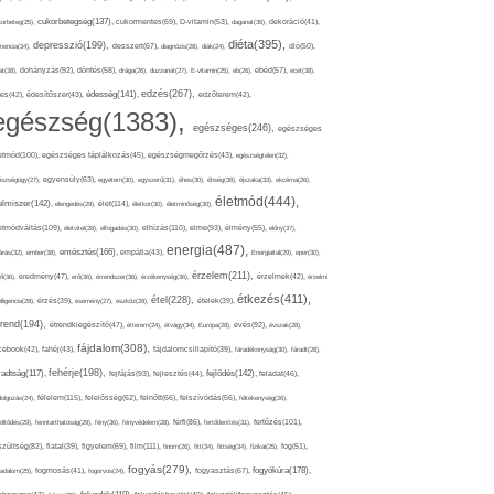
cukorbetegség(137),
orbeteg(25),
cukormentes(69),
D-vitamin(53),
daganat(36),
dekoráció(41),
diéta(395),
depresszió(199),
mencia(34),
desszert(67),
diagnózis(28),
diák(24),
dió(50),
dohányzás(92),
at(38),
döntés(58),
drága(26),
duzzanat(27),
E-vitamin(25),
eb(26),
ebéd(57),
ecet(38),
edzés(267),
édesség(141),
es(42),
édesítőszer(43),
edzőterem(42),
egészség(1383),
egészséges(246),
egészséges
etmód(100),
egészséges táplálkozás(45),
egészségmegőrzés(43),
egészségtelen(32),
észségügy(27),
egyensúly(63),
egyetem(30),
egyszerű(31),
éhes(30),
éhség(38),
éjszaka(33),
ekcéma(26),
életmód(444),
elmiszer(142),
élet(114),
elengedés(29),
életkor(30),
életminőség(30),
etmódváltás(109),
elhízás(110),
elme(93),
életvitel(28),
elfogadás(30),
élmény(55),
előny(37),
energia(487),
emésztés(166),
árás(32),
ember(38),
empátia(43),
Energiaital(29),
eper(30),
érzelem(211),
ő(36),
eredmény(47),
erő(36),
érrendszer(36),
érzékenység(36),
érzelmek(42),
érzelmi
étkezés(411),
étel(228),
elligencia(28),
érzés(39),
esemény(27),
eszköz(28),
ételek(39),
trend(194),
evés(92),
étrendkiegészítő(47),
étterem(24),
étvágy(34),
Európa(28),
évszak(28),
fájdalom(308),
cebook(42),
fahéj(43),
fájdalomcsillapító(39),
fáradékonyság(30),
fáradt(28),
fehérje(198),
radtság(117),
fejfájás(93),
fejlődés(142),
fejlesztés(44),
feladat(46),
félelem(115),
dolgozás(24),
felelősség(62),
felnőtt(66),
felszívódás(56),
féltékenység(26),
fertőzés(101),
töltődés(29),
fenntarthatóság(29),
fény(36),
fényvédelem(28),
férfi(86),
fertőtlenítés(31),
film(111),
szültség(82),
fiatal(39),
figyelem(69),
finom(26),
fitt(34),
fittség(34),
fizikai(25),
fog(51),
fogyás(279),
fogyókúra(178),
gadalom(25),
fogmosás(41),
fogorvos(24),
fogyasztás(67),