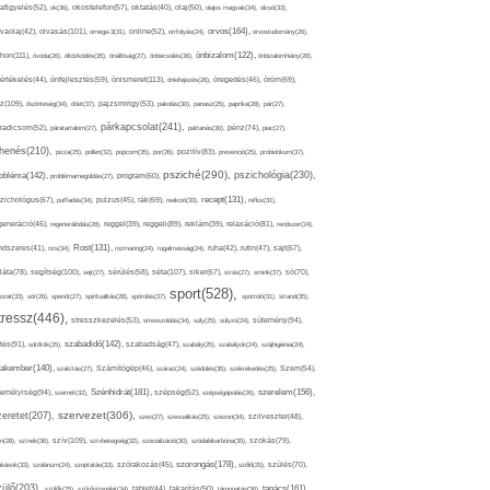
afigyelés(52),
ok(36),
okostelefon(57),
oktatás(40),
olaj(50),
olajos magvak(34),
olcsó(33),
olvasás(101),
orvos(164),
ívaolaj(42),
omega-3(31),
online(52),
orrfolyás(24),
orvostudomány(26),
thon(111),
önbizalom(122),
óvoda(26),
öltözködés(35),
önállóság(27),
önbecsülés(36),
önbizalomhiány(28),
önismeret(113),
értékelés(44),
önfejlesztés(59),
önkifejezés(26),
öregedés(46),
öröm(69),
z(109),
őszinteség(34),
ötlet(37),
pajzsmirigy(53),
pakolás(30),
panasz(25),
paprika(28),
pár(27),
párkapcsolat(241),
radicsom(52),
páratartalom(27),
pattanás(30),
pénz(74),
piac(27),
ihenés(210),
pizza(25),
pollen(32),
popcorn(35),
por(26),
pozitív(83),
prevenció(25),
probiotikum(37),
psziché(290),
pszichológia(230),
obléma(142),
problémamegoldás(27),
program(60),
recept(131),
zichológus(67),
puffadás(34),
pulzus(45),
rák(69),
reakció(33),
reflux(31),
generáció(46),
regenerálódás(28),
reggel(39),
reggeli(89),
reklám(39),
relaxáció(81),
rendszer(24),
Rost(131),
ndszeres(41),
rizs(34),
rozmaring(24),
rugalmasság(24),
ruha(42),
rutin(47),
sajt(67),
segítség(100),
séta(107),
láta(78),
sejt(27),
sérülés(58),
siker(67),
sírás(27),
smink(37),
só(70),
sport(528),
ozat(33),
sör(26),
spenót(27),
spiritualitás(28),
spórolás(37),
sportoló(31),
strand(35),
tressz(446),
sütemény(94),
stresszkezelés(53),
stresszoldás(34),
súly(25),
súlyzó(24),
szabadidő(142),
tés(91),
sütőtök(25),
szabadság(47),
szabály(25),
szabályok(24),
szájhigiénia(24),
akember(140),
szakítás(27),
Számítógép(46),
száraz(24),
szédülés(35),
székrekedés(25),
Szem(54),
Szénhidrát(181),
emélyiség(94),
szerelem(156),
szemét(32),
szépség(52),
szépségápolás(26),
szervezet(306),
zeretet(207),
szex(27),
szexualitás(25),
szezon(34),
szilveszter(48),
szív(109),
n(28),
színek(36),
szívbetegség(32),
szocializáció(30),
szódabikarbóna(35),
szokás(79),
szorongás(178),
okások(33),
szolárium(24),
szoptatás(33),
szórakozás(45),
szőlő(25),
szülés(70),
zülő(203),
tanács(161),
szülők(25),
szűrővizsgálat(34),
tablet(44),
takarítás(50),
támogatás(36),