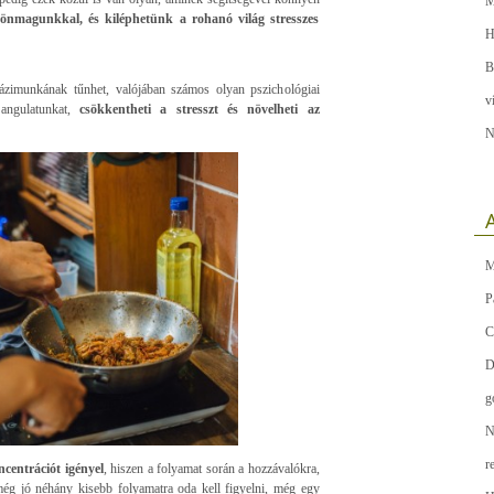
M
önmagunkkal, és kiléphetünk a rohanó világ stresszes
H
B
házimunkának tűnhet, valójában számos olyan pszichológiai
v
hangulatunkat,
csökkentheti a stresszt és növelheti az
N
A
M
P
C
D
g
N
r
oncentrációt igényel
, hiszen a folyamat során a hozzávalókra,
 még jó néhány kisebb folyamatra oda kell figyelni, még egy