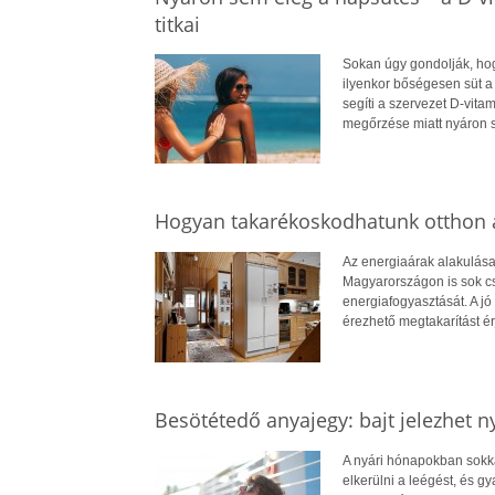
titkai
Sokan úgy gondolják, hog
ilyenkor bőségesen süt a
segíti a szervezet D-vit
megőrzése miatt nyáron 
Hogyan takarékoskodhatunk otthon a
Az energiaárak alakulása
Magyarországon is sok cs
energiafogyasztását. A jó 
érezhető megtakarítást ér
Besötétedő anyajegy: bajt jelezhet n
A nyári hónapokban sokkal
elkerülni a leégést, és 