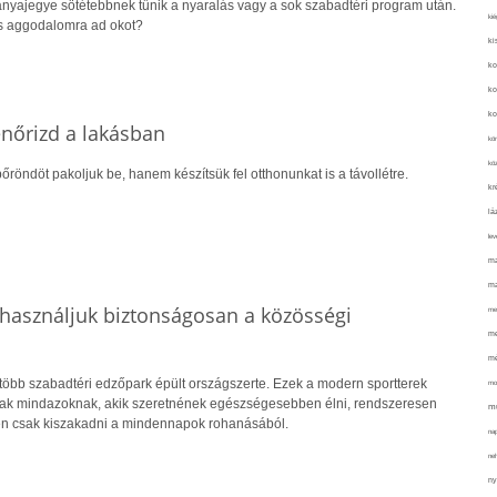
 anyajegye sötétebbnek tűnik a nyaralás vagy a sok szabadtéri program után.
kié
s aggodalomra ad okot?
ki
ko
ko
ko
lenőrizd a lakásban
kör
köz
őröndöt pakoljuk be, hanem készítsük fel otthonunkat is a távollétre.
kr
lá
lev
ma
ma
használjuk biztonságosan a közösségi
me
me
mé
több szabadtéri edzőpark épült országszerte. Ezek a modern sportterek
mo
nak mindazoknak, akik szeretnének egészségesebben élni, rendszeresen
mu
n csak kiszakadni a mindennapok rohanásából.
na
ne
ny