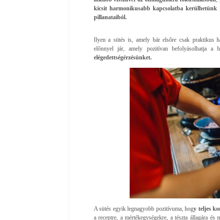
kicsit harmonikusabb kapcsolatba kerülhetünk 
pillanataiból.
Ilyen a sütés is, amely bár elsőre csak praktikus 
előnnyel jár, amely pozitívan befolyásolhatja a 
elégedettségérzésünket.
A sütés egyik legnagyobb pozitívuma, hog
y teljes k
a receptre, a mértékegységekre, a tészta állagára és