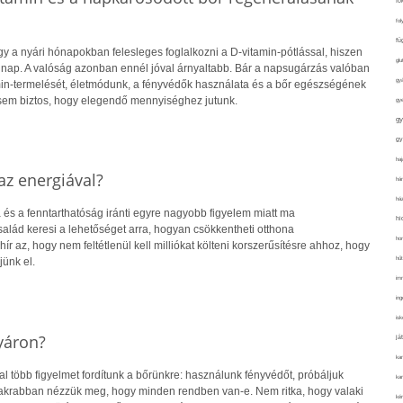
fo
fol
fü
y a nyári hónapokban felesleges foglalkozni a D-vitamin-pótlással, hiszen
glu
 nap. A valóság azonban ennél jóval árnyaltabb. Bár a napsugárzás valóban
gy
amin-termelését, életmódunk, a fényvédők használata és a bőr egészségének
sem biztos, hogy elegendő mennyiséghez jutunk.
gy
gy
gy
haj
z energiával?
hán
ház
 és a fenntarthatóság iránti egyre nagyobb figyelem miatt ma
hi
alád keresi a lehetőséget arra, hogyan csökkentheti otthona
ho
hír az, hogy nem feltétlenül kell milliókat költeni korszerűsítésre ahhoz, hogy
hűt
jünk el.
im
ing
isk
yáron?
já
ka
 több figyelmet fordítunk a bőrünkre: használunk fényvédőt, próbáljuk
kar
gyakrabban nézzük meg, hogy minden rendben van-e. Nem ritka, hogy valaki
kér