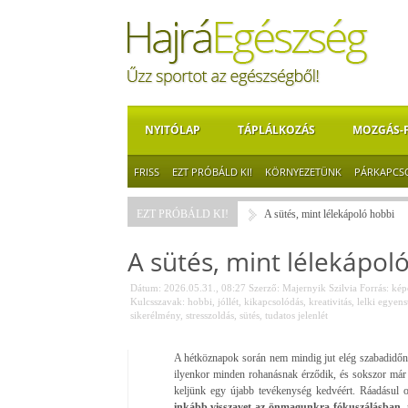
NYITÓLAP
TÁPLÁLKOZÁS
MOZGÁS-
FRISS
EZT PRÓBÁLD KI!
KÖRNYEZETÜNK
PÁRKAPCS
EZT PRÓBÁLD KI!
A sütés, mint lélekápoló hobbi
A sütés, mint lélekápol
Dátum: 2026.05.31., 08:27
Szerző:
Majernyik Szilvia
Forrás:
képe
Kulcsszavak:
hobbi
,
jóllét
,
kikapcsolódás
,
kreativitás
,
lelki egyens
sikerélmény
,
stresszoldás
,
sütés
,
tudatos jelenlét
A hétköznapok során nem mindig jut elég szabadidőn
ilyenkor minden rohanásnak érződik, és sokszor már
keljünk egy újabb tevékenység kedvéért. Ráadásul o
inkább visszavet az önmagunkra fókuszálásban
,