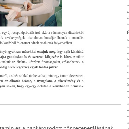
cuk
de
div
éd
r egy új recept kipróbálásáról, akár a sütemények díszítéséről
tív tevékenységek köztudottan hozzájárulhatnak a mentális
él
ndolkodásból és örömet adnak az alkotás folyamatában.
eg
ményét
gyakran másokkal osztjuk meg.
Egy saját készítésű
él
ajta gondoskodás és szeretet kifejezése is lehet.
Amikor
él
kínáljuk az általunk készített finomságokat, erősödhetnek a
elv
dig a lelki egészség egyik fontos pillére.
erd
áról, a sütés sokkal többet adhat, mint egy finom desszertet.
int
en
az alkotás öröme, a nyugalom, a sikerélmény és a
é
 olyan sokan, hogy egy-egy délután a konyhában nemcsak
fa
fá
fel
fel
fe
fo
itamin és a napkárosodott bőr regenerálásának