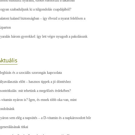
ielőtt elindulsz nyaralni, ezeket ellenőrizd a lakásban
ogyan szabaduljunk ki a túlgondolás csapdájából?
alatoni kaland biztonságban – így élvezd a nyarat felelősen a
ízparton
yaralás három gyerekkel: így lett végre nyugodt a pakolásunk
ktuális
eghízás és a szociális szorongás kapcsolata
ályaválasztás előtt – hasznos tippek a jó döntéshez
sontritkulás: mit tehetünk a megelőzés érdekében?
-vitamin nyáron is? Igen, és ennek több oka van, mint
ondolnánk
yáron sem elég a napsütés – a D-vitamin és a napkárosodott bőr
egenerálásának titkai