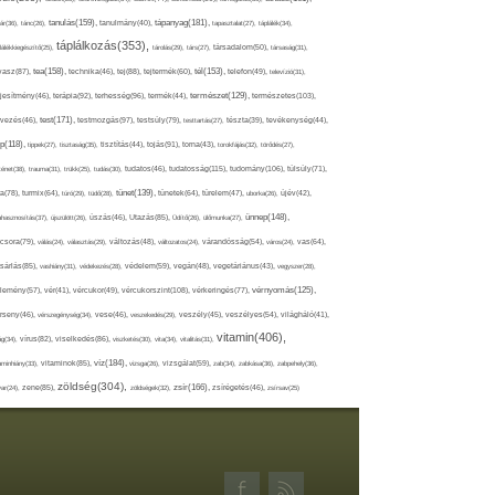
tápanyag(181),
tanulás(159),
ár(36),
tánc(26),
tanulmány(40),
tapasztalat(27),
táplálék(34),
táplálkozás(353),
lálékkiegészítő(25),
tárolás(29),
társ(27),
társadalom(50),
társaság(31),
tea(158),
tél(153),
vasz(87),
technika(46),
tej(88),
tejtermék(60),
telefon(49),
televízió(31),
terápia(92),
terhesség(96),
természet(129),
természetes(103),
ljesítmény(46),
termék(44),
test(171),
testmozgás(97),
rvezés(46),
testsúly(79),
testtartás(27),
tészta(39),
tevékenység(44),
pp(118),
tippek(27),
tisztaság(35),
tisztítás(44),
tojás(91),
torna(43),
torokfájás(32),
törődés(27),
tudatosság(115),
tudomány(106),
ténet(38),
trauma(31),
trükk(25),
tudás(30),
tudatos(46),
túlsúly(71),
tünet(139),
ra(78),
turmix(64),
túró(29),
tüdő(28),
tünetek(64),
türelem(47),
uborka(26),
újév(42),
ünnep(148),
ahasznosítás(37),
újszülött(26),
úszás(46),
Utazás(85),
Üdítő(26),
ülőmunka(27),
csora(79),
válás(24),
választás(29),
változás(48),
változatos(24),
várandósság(54),
város(24),
vas(64),
sárlás(85),
vashiány(31),
védekezés(28),
védelem(59),
vegán(48),
vegetáriánus(43),
vegyszer(28),
vércukorszint(108),
vérnyomás(125),
lemény(57),
vér(41),
vércukor(49),
vérkeringés(77),
rseny(46),
vérszegénység(34),
vese(46),
veszekedés(29),
veszély(45),
veszélyes(54),
világháló(41),
vitamin(406),
ág(34),
vírus(82),
viselkedés(86),
viszketés(30),
vita(34),
vitalitás(31),
víz(184),
aminhiány(33),
vitaminok(85),
vizsga(26),
vizsgálat(59),
zab(34),
zabkása(36),
zabpehely(36),
zöldség(304),
zsír(166),
ar(24),
zene(85),
zöldségek(32),
zsírégetés(46),
zsírsav(25)