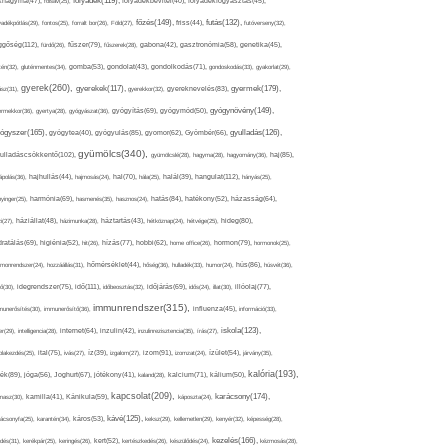
folyadék(119),
khagyma(47),
folsav(25),
folyadékbevitel(40),
folyadékfogyasztás(45),
főzés(149),
futás(132),
yadékpótlás(29),
fontos(25),
forralt bor(26),
Föld(27),
friss(44),
futóverseny(32),
ggőség(112),
fürdő(26),
fűszer(79),
fűszerek(28),
gabona(42),
gasztronómia(58),
genetika(45),
tén(32),
gluténmentes(34),
gomba(53),
gondolat(43),
gondolkodás(71),
gondoskodás(33),
gyakorlat(29),
gyerek(260),
gyermek(179),
gyerekek(117),
ász(31),
gyerekkor(32),
gyereknevelés(83),
gyógynövény(149),
ermekkor(36),
gyertya(28),
gyógyászat(36),
gyógyítás(69),
gyógymód(50),
ógyszer(165),
gyulladás(126),
gyógytea(40),
gyógyulás(85),
gyomor(62),
Gyömbér(66),
gyümölcs(340),
ulladáscsökkentő(102),
gyümölcslé(28),
hagyma(28),
hagyomány(36),
haj(85),
hangulat(112),
ápolás(36),
hajhullás(44),
hajmosás(24),
hal(70),
hála(25),
halál(39),
hányás(25),
yinger(25),
harmónia(69),
hasmenés(35),
hasznos(24),
hatás(84),
hatékony(52),
házasság(64),
i(27),
háziállat(48),
házimunka(28),
háztartás(43),
hétköznap(24),
hétvége(25),
hideg(80),
dratálás(69),
higiénia(52),
hit(26),
hízás(77),
hobbi(62),
home office(26),
hormon(79),
hormonok(25),
rmonrendszer(24),
hozzáállás(31),
hőmérséklet(44),
hőség(36),
hulladék(33),
humor(24),
hús(86),
húsvét(36),
idő(111),
ő(30),
idegrendszer(75),
időbeosztás(32),
időjárás(69),
idős(24),
illat(30),
illóolaj(77),
immunrendszer(315),
munerősítés(30),
immunerősítő(36),
influenza(45),
információ(33),
iskola(123),
er(29),
intelligencia(28),
internet(64),
inzulin(42),
inzulinrezisztencia(35),
írás(27),
olakezdés(25),
ital(75),
ivás(27),
íz(39),
izgalom(27),
izom(91),
izomzat(24),
ízület(54),
járvány(35),
kalória(193),
ték(89),
jóga(56),
Joghurt(67),
jótékony(41),
kaland(28),
kalcium(71),
kálium(50),
kapcsolat(209),
karácsony(174),
masz(30),
kamilla(41),
Kánikula(59),
káposzta(24),
kávé(125),
ácsonyfa(25),
karantén(34),
káros(53),
keksz(29),
kellemetlen(29),
kenyér(32),
képesség(28),
kezelés(166),
dés(31),
kerékpár(25),
keringés(26),
kert(52),
kertészkedés(26),
készülődés(24),
kézmosás(28),