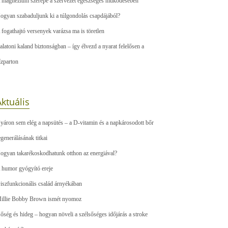
 magnézium szerepe a szervezet egészséges működésében
ogyan szabaduljunk ki a túlgondolás csapdájából?
 fogathajtó versenyek varázsa ma is töretlen
alatoni kaland biztonságban – így élvezd a nyarat felelősen a
ízparton
ktuális
yáron sem elég a napsütés – a D-vitamin és a napkárosodott bőr
egenerálásának titkai
ogyan takarékoskodhatunk otthon az energiával?
 humor gyógyító ereje
iszfunkcionális család árnyékában
illie Bobby Brown ismét nyomoz
őség és hideg – hogyan növeli a szélsőséges időjárás a stroke