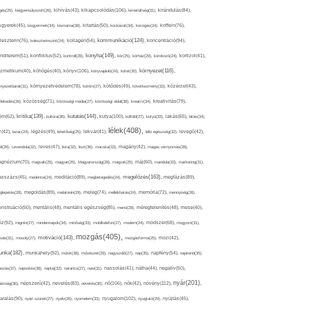
kikapcsolódás(106),
gés(25),
kiegyensúlyozott(26),
kihívás(43),
kimerültség(31),
kirándulás(84),
sgyerek(45),
kisgyermek(34),
kismama(38),
kitartás(50),
kockázat(34),
kocogás(24),
koffein(76),
kommunikáció(124),
koncentráció(94),
leszterin(76),
koleszterinszint(24),
kollagén(54),
konyha(149),
nditerem(51),
konfliktus(52),
kontroll(28),
kór(25),
kórház(29),
kórokozó(24),
kortizol(41),
könyv(106),
környezet(116),
zmetikum(40),
köhögés(40),
könyvajánló(24),
köret(30),
nyezetbarát(31),
környezetvédelem(78),
köröm(27),
kötődés(49),
következmény(33),
közérzet(43),
lekedés(26),
közösség(71),
közösségi média(27),
közösségi oldal(38),
kreatív(34),
kreativitás(79),
kritika(139),
kutatás(144),
kutya(100),
ém(62),
kultúra(36),
külföld(27),
kütyü(33),
lakás(65),
látás(34),
lélek(408),
z(42),
lazac(24),
légzés(49),
lehetőség(25),
lekvár(41),
lelki egészség(32),
levegő(42),
él(28),
Levendula(32),
leves(47),
lista(32),
liszt(36),
macska(33),
magány(42),
magas vérnyomás(28),
gnézium(70),
magvak(25),
magyar(25),
Magyarország(28),
magzat(25),
máj(60),
mandula(33),
marketing(31),
megelőzés(163),
sszázs(45),
medence(24),
meditáció(89),
megbetegedés(24),
megfázás(89),
glepetés(28),
megoldás(89),
melatonin(29),
meleg(74),
mellékhatás(24),
memória(72),
mennyiség(26),
nstruáció(50),
mentális(48),
mentális egészség(85),
menü(28),
méregtelenítés(48),
mese(40),
z(92),
migrén(27),
mindennapok(34),
minőség(33),
mobiltelefon(27),
modern(24),
módszer(68),
mogyoró(31),
mozgás(405),
motiváció(143),
sás(31),
mosoly(27),
mozgásforma(25),
mozi(42),
nka(182),
munkahely(92),
műtét(38),
művészet(29),
nagyszülő(27),
nap(35),
napfény(54),
napirend(35),
pozás(37),
napsütés(38),
naptej(32),
narancs(27),
nasi(31),
nassolás(41),
nátha(44),
negatív(50),
nyár(201),
nő(106),
növény(112),
hézség(36),
népszerű(42),
nevelés(83),
nevetés(30),
nők(42),
nyugalom(102),
aralás(90),
nyári szünet(27),
nyelv(26),
nyomelem(33),
nyugtató(29),
nyújtás(45),