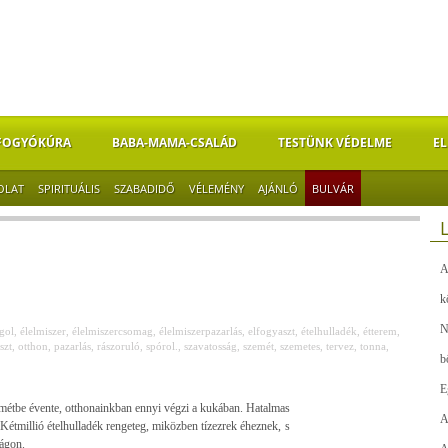
FOGYÓKÚRA
BABA-MAMA-CSALÁD
TESTÜNK VÉDELME
EL
OLAT
SPIRITUÁLIS
SZABADIDŐ
VÉLEMÉNY
AJÁNLÓ
BULVÁR
A
k
N
gol
,
élelmiszer
,
élelmiszercsomag
,
élelmiszerpazarlás
,
elfogyaszt
,
ételhulladék
,
étterem
,
szt
,
otthon
,
pazarlás
,
rászoruló
,
spórol.
,
szavatosság
,
szemét
,
szemetes
,
tervez
,
tonna
,
b
E
métbe évente, otthonainkban ennyi végzi a kukában. Hatalmas
A
. Kétmillió ételhulladék rengeteg, miközben tízezrek éheznek, s
ágon.