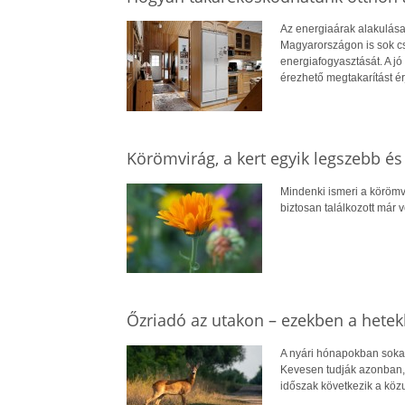
Az energiaárak alakulása
Magyarországon is sok cs
energiafogyasztását. A jó 
érezhető megtakarítást ér
Körömvirág, a kert egyik legszebb é
Mindenki ismeri a körömv
biztosan találkozott már 
Őzriadó az utakon – ezekben a hetek
A nyári hónapokban sokan
Kevesen tudják azonban, 
időszak következik a köz