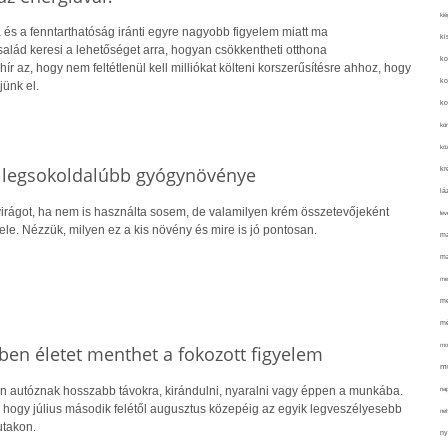
kié
 és a fenntarthatóság iránti egyre nagyobb figyelem miatt ma
ki
alád keresi a lehetőséget arra, hogyan csökkentheti otthona
ko
hír az, hogy nem feltétlenül kell milliókat költeni korszerűsítésre ahhoz, hogy
ko
jünk el.
ko
kör
köz
s legsokoldalúbb gyógynövénye
kr
lá
irágot, ha nem is használta sosem, de valamilyen krém összetevőjeként
lev
vele. Nézzük, milyen ez a kis növény és mire is jó pontosan.
ma
ma
me
me
mé
mo
ben életet menthet a fokozott figyelem
mu
 autóznak hosszabb távokra, kirándulni, nyaralni vagy éppen a munkába.
na
hogy július második felétől augusztus közepéig az egyik legveszélyesebb
ne
utakon.
ny