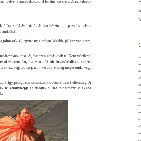
k
ag, melyet a maradékokból el lehetne készíteni. A nélkülözők
G
B
elhasználásával új fogásokat készíteni, a pazarlás helyett
 landolását.
agoltassuk el,
együk meg otthon később, jó lesz vacsorára,
nztárcánknak tesz jót, hanem a diétánknak is. Nem véletlenül
A-v
nni és nem árt, ha van nálunk bevásárlólista, melyre
akt
 csak azt vegyük meg, amit később tényleg megeszünk, vagy
áll
a
tunk, így pedig nem keletkezik kidobásra váró ételfelesleg.
A
a
zuk le, semmiképp ne dobjuk el. Ha felhalmozzuk akkor
arc
k.
vi
ba
bet
bi
bő
cig
csí