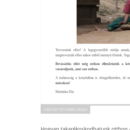
Tervezzünk előre! A legegyszerűbb módja annak
megtervezzük előre mikor miből mennyit főzünk. Átg
Bevásárlás előtt még otthon ellenőrizzük a kés
vásároljunk, ami van otthon.
A tudatosság a konyhában is elengedhetetlen, de m
másokon!
Martinka Dia
A ROVAT TOVÁBBI CIKKEI
Hogyan takarékoskodhatunk otthon a