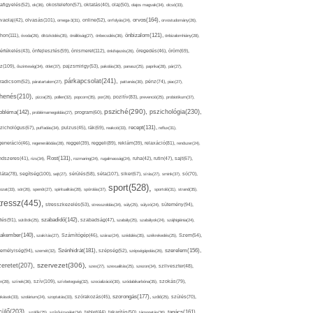
afigyelés(52),
ok(36),
okostelefon(57),
oktatás(40),
olaj(50),
olajos magvak(34),
olcsó(33),
olvasás(101),
orvos(164),
ívaolaj(42),
omega-3(31),
online(52),
orrfolyás(24),
orvostudomány(26),
thon(111),
önbizalom(121),
óvoda(26),
öltözködés(35),
önállóság(27),
önbecsülés(36),
önbizalomhiány(28),
önismeret(112),
értékelés(43),
önfejlesztés(59),
önkifejezés(26),
öregedés(46),
öröm(69),
z(109),
őszinteség(34),
ötlet(37),
pajzsmirigy(53),
pakolás(30),
panasz(25),
paprika(28),
pár(27),
párkapcsolat(241),
radicsom(52),
páratartalom(27),
pattanás(30),
pénz(74),
piac(27),
ihenés(210),
pizza(25),
pollen(32),
popcorn(35),
por(26),
pozitív(83),
prevenció(25),
probiotikum(37),
psziché(290),
pszichológia(230),
obléma(142),
problémamegoldás(27),
program(60),
recept(131),
zichológus(67),
puffadás(34),
pulzus(45),
rák(69),
reakció(33),
reflux(31),
generáció(46),
regenerálódás(28),
reggel(39),
reggeli(89),
reklám(39),
relaxáció(81),
rendszer(24),
Rost(131),
ndszeres(41),
rizs(34),
rozmaring(24),
rugalmasság(24),
ruha(42),
rutin(47),
sajt(67),
segítség(100),
séta(107),
láta(78),
sejt(27),
sérülés(58),
siker(67),
sírás(27),
smink(37),
só(70),
sport(528),
ozat(33),
sör(26),
spenót(27),
spiritualitás(28),
spórolás(37),
sportoló(31),
strand(35),
tressz(445),
sütemény(94),
stresszkezelés(53),
stresszoldás(34),
súly(25),
súlyzó(24),
szabadidő(142),
tés(91),
sütőtök(25),
szabadság(47),
szabály(25),
szabályok(24),
szájhigiénia(24),
akember(140),
szakítás(27),
Számítógép(46),
száraz(24),
szédülés(35),
székrekedés(25),
Szem(54),
Szénhidrát(181),
emélyiség(94),
szerelem(156),
szemét(32),
szépség(52),
szépségápolás(26),
szervezet(306),
zeretet(207),
szex(27),
szexualitás(25),
szezon(34),
szilveszter(48),
szív(109),
n(28),
színek(36),
szívbetegség(32),
szocializáció(30),
szódabikarbóna(35),
szokás(79),
szorongás(177),
okások(33),
szolárium(24),
szoptatás(33),
szórakozás(45),
szőlő(25),
szülés(70),
zülő(203),
tanács(161),
szülők(25),
szűrővizsgálat(34),
tablet(44),
takarítás(50),
támogatás(36),