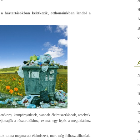
A
H
 a háztartásokban keletkezik, otthonainkban landol a
A
B
v
A
N
r
H
A
D
hatékony kampányötletek, vannak élelmiszerláncok, amelyek
ljuttatják a rászorulókhoz, ez már egy lépés a megoldáshoz
M
H
ok tonna megmaradt élelmiszert, mert még felhasználhatóak.