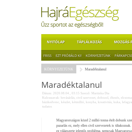
NYITÓLAP
TÁPLÁLKOZÁS
MOZGÁS-
FRISS
EZT PRÓBÁLD KI!
KÖRNYEZETÜNK
PÁRKAPCS
KÖRNYEZETÜNK
Maradéktalanul
Maradéktalanul
Dátum: 2020.08.04., 03:15
Szerző:
Martinka Dia
Kulcsszavak:
bevásárlás
,
civil szervezet
,
dobozol
,
éhezés
,
elcsoma
házikedvenc
,
készlet
,
kétmillió
,
konyha
,
kreativitás
,
kuka
,
lefagya
tudatos
Magyarországon közel 2 millió tonna ételt dobunk sze
pazarlás ez, mely ellen civil szervezetek is tiltakoznak
ez világszerte jelentős probléma, nemcsak Magyarorsz