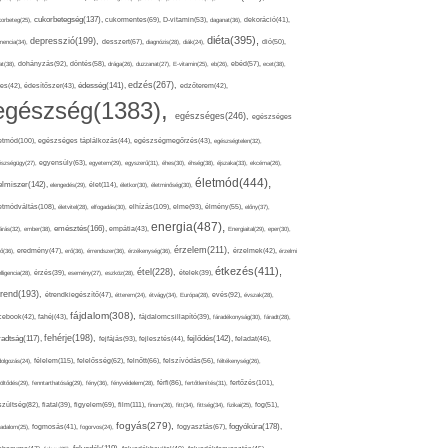
cukorbetegség(137),
orbeteg(25),
cukormentes(69),
D-vitamin(53),
daganat(36),
dekoráció(41),
diéta(395),
depresszió(199),
mencia(34),
desszert(67),
diagnózis(28),
diák(24),
dió(50),
dohányzás(92),
at(38),
döntés(58),
drága(26),
duzzanat(27),
E-vitamin(25),
eb(26),
ebéd(57),
ecet(38),
edzés(267),
édesség(141),
es(42),
édesítőszer(43),
edzőterem(42),
egészség(1383),
egészséges(246),
egészséges
etmód(100),
egészséges táplálkozás(44),
egészségmegőrzés(43),
egészségtelen(32),
észségügy(27),
egyensúly(63),
egyetem(29),
egyszerű(31),
éhes(30),
éhség(38),
éjszaka(33),
ekcéma(26),
életmód(444),
elmiszer(142),
élet(114),
elengedés(29),
életkor(30),
életminőség(30),
etmódváltás(108),
elhízás(109),
elme(93),
életvitel(28),
elfogadás(30),
élmény(55),
előny(37),
energia(487),
emésztés(166),
árás(32),
ember(38),
empátia(43),
Energiaital(29),
eper(30),
érzelem(211),
ő(36),
eredmény(47),
erő(36),
érrendszer(36),
érzékenység(36),
érzelmek(42),
érzelmi
étkezés(411),
étel(228),
elligencia(28),
érzés(39),
esemény(27),
eszköz(28),
ételek(39),
trend(193),
evés(92),
étrendkiegészítő(47),
étterem(24),
étvágy(34),
Európa(28),
évszak(28),
fájdalom(308),
cebook(42),
fahéj(43),
fájdalomcsillapító(39),
fáradékonyság(30),
fáradt(28),
fehérje(198),
radtság(117),
fejfájás(93),
fejlődés(142),
fejlesztés(44),
feladat(46),
félelem(115),
dolgozás(24),
felelősség(62),
felnőtt(66),
felszívódás(56),
féltékenység(26),
fertőzés(101),
töltődés(29),
fenntarthatóság(29),
fény(36),
fényvédelem(28),
férfi(86),
fertőtlenítés(31),
film(111),
szültség(82),
fiatal(39),
figyelem(69),
finom(26),
fitt(34),
fittség(34),
fizikai(25),
fog(51),
fogyás(279),
fogyókúra(178),
gadalom(25),
fogmosás(41),
fogorvos(24),
fogyasztás(67),