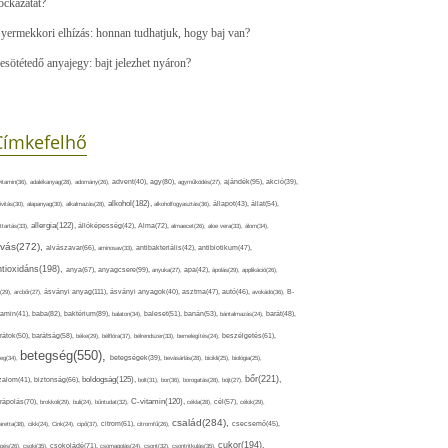
ockázatát?
yermekkori elhízás: honnan tudhatjuk, hogy baj van?
esötétedő anyajegy: bajt jelezhet nyáron?
Címkefelhő
ajándék(95),
itamin(36),
adalékanyag(28),
adomány(26),
advent(40),
agy(80),
agyműködés(27),
akció(39),
alkohol(182),
ivitás(30),
alapanyag(30),
alkalmazás(28),
alkoholfogyasztás(36),
állapot(43),
állat(54),
allergia(122),
attartás(33),
állóképesség(42),
Alma(72),
almaecet(26),
aloe vera(33),
álom(34),
lvás(272),
alvászavar(66),
aminosav(33),
antibakteriális(42),
antibiotikum(47),
ntioxidáns(198),
anyagcsere(99),
anya(67),
anyuka(27),
apa(42),
ápolás(29),
applikáció(26),
ásványi anyag(111),
(29),
arcbőr(27),
ásványi anyagok(40),
asztma(47),
autó(46),
avokádó(36),
B-
tamin(41),
baba(82),
baktérium(89),
balaton(34),
baleset(51),
banán(53),
bántalmazás(24),
barát(48),
rátok(50),
barátság(58),
béke(29),
bélflóra(37),
bélrendszer(33),
bemelegítés(24),
beszélgetés(61),
betegség(550),
eg(34),
betegségek(39),
bevásárlás(28),
bicikli(25),
biológia(25),
bőr(221),
boldogság(125),
zalom(41),
biztonság(66),
bolt(31),
bor(36),
borogatás(28),
böjt(27),
C-vitamin(120),
rápolás(70),
brokkoli(29),
buli(24),
bűntudat(32),
cékla(28),
cél(57),
célok(29),
család(284),
aretta(38),
cikk(24),
Cink(24),
cipő(37),
citrom(61),
citromfű(26),
csecsemő(45),
cukor(194),
pés(26),
csoki(35),
csokoládé(71),
csomagolás(24),
csont(32),
csontritkulás(35),