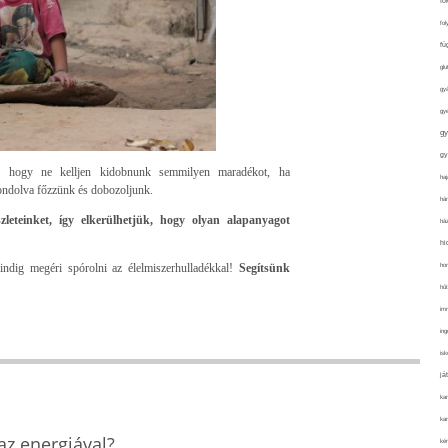
fo
fol
fü
glu
gy
gy
gy
gy
, hogy ne kelljen kidobnunk semmilyen maradékot, ha
haj
ondolva főzzünk és dobozoljunk.
hán
zleteinket, így elkerülhetjük, hogy olyan alapanyagot
ház
hi
indig megéri spórolni az élelmiszerhulladékkal!
Segítsünk
ho
hűt
im
ing
isk
já
ka
kar
z energiával?
kér