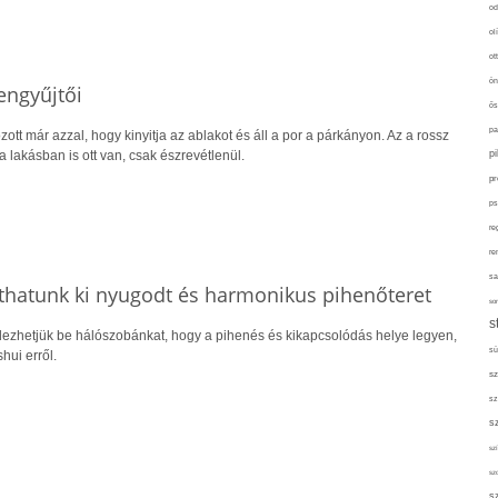
od
ol
ot
ön
engyűjtői
ős
pa
ott már azzal, hogy kinyitja az ablakot és áll a por a párkányon. Az a rossz
p
a lakásban is ott van, csak észrevétlenül.
pr
ps
re
re
sa
íthatunk ki nyugodt és harmonikus pihenőteret
sor
s
dezhetjük be hálószobánkat, hogy a pihenés és kikapcsolódás helye legyen,
sü
hui erről.
sz
sz
s
szí
sz
s