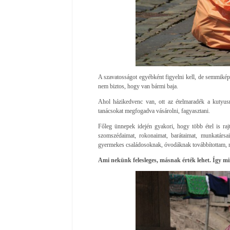
A szavatosságot egyébként figyelni kell, de semmiképp 
nem biztos, hogy van bármi baja.
Ahol házikedvenc van, ott az ételmaradék a kutyusná
tanácsokat megfogadva vásárolni, fagyasztani.
Főleg ünnepek idején gyakori, hogy több étel is r
szomszédaimat, rokonaimat, barátaimat, munkatárs
gyermekes családosoknak, óvodáknak továbbítottam, r
Ami nekünk felesleges, másnak érték lehet. Így min