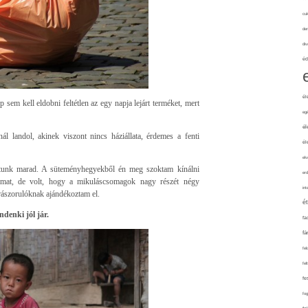
cuk
de
div
éd
él
sem kell eldobni feltétlen az egy napja lejárt terméket, mert
eg
él
l landol, akinek viszont nincs háziállata, érdemes a fenti
él
elv
ajtunk marad. A süteményhegyekből én meg szoktam kínálni
erd
aimat, de volt, hogy a mikuláscsomagok nagy részét négy
int
ászorulóknak ajándékoztam el.
é
denki jól jár.
fa
fá
fel
fel
fe
fo