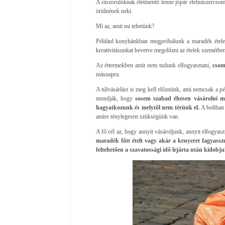
A rászorulóknak életmentő lenne jópár élelmiszercsom
örülnének neki.
Mi az, amit mi tehetünk?
Például konyhánkban megpróbálunk a maradék ételek f
kreativitásunkat bevetve megelőzni az ételek szemétben
Az éttermekben amit nem tudunk elfogyasztani,
csom
másnapra.
A túlvásárlást is meg kell előznünk, ami nemcsak a pé
mondják, hogy
sosem szabad éhesen vásárolni me
hagyatkozunk és melytől nem térünk el.
A boltban
amire ténylegesen szükségünk van.
A fő cél az, hogy annyit vásároljunk, annyit elfogyasz
maradék főtt ételt vagy akár a kenyeret fagyass
feltehetően a szavatossági idő lejárta után kidobju