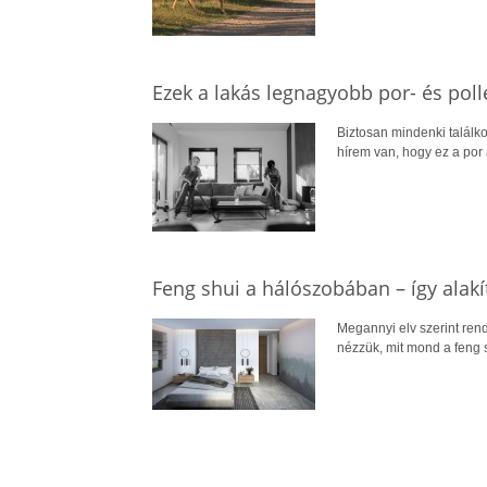
Ezek a lakás legnagyobb por- és poll
Biztosan mindenki találkoz
hírem van, hogy ez a por 
Feng shui a hálószobában – így alak
Megannyi elv szerint ren
nézzük, mit mond a feng s