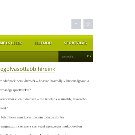
ME ÉS LÉLEK
ÉLETMÓD
SPORTVILÁG
Legolvasottabb híreink
z edzőpark nem játszótér – hogyan használjuk biztonságosan a
özösségi sporttereket?
arancsbőr ellen tudatosan – mit tehetünk a simább, feszesebb
őrért?
 belső béke nem luxus, hanem tudatos döntés
 magnézium szerepe a szervezet egészséges működésében