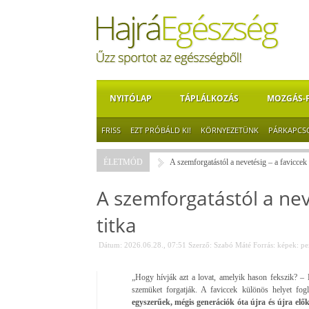
NYITÓLAP
TÁPLÁLKOZÁS
MOZGÁS-
FRISS
EZT PRÓBÁLD KI!
KÖRNYEZETÜNK
PÁRKAPCS
ÉLETMÓD
A szemforgatástól a nevetésig – a faviccek 
A szemforgatástól a nev
titka
Dátum: 2026.06.28., 07:51
Szerző:
Szabó Máté
Forrás:
képek: pe
„Hogy hívják azt a lovat, amelyik hason fekszik? –
szemüket forgatják. A faviccek különös helyet fo
egyszerűek, mégis generációk óta újra és újra el