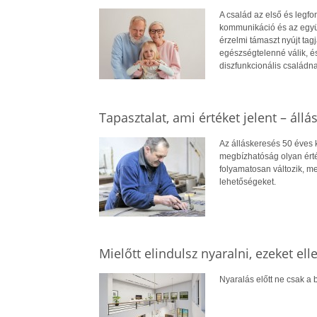
A család az első és legf
kommunikáció és az együt
érzelmi támaszt nyújt ta
egészségtelenné válik, é
diszfunkcionális családna
Tapasztalat, ami értéket jelent – állá
Az álláskeresés 50 éves ko
megbízhatóság olyan érté
folyamatosan változik, me
lehetőségeket.
Mielőtt elindulsz nyaralni, ezeket el
Nyaralás előtt ne csak a b