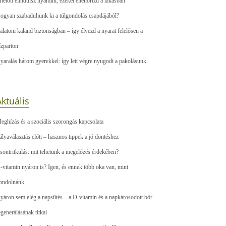
ielőtt elindulsz nyaralni, ezeket ellenőrizd a lakásban
ogyan szabaduljunk ki a túlgondolás csapdájából?
alatoni kaland biztonságban – így élvezd a nyarat felelősen a
ízparton
yaralás három gyerekkel: így lett végre nyugodt a pakolásunk
ktuális
eghízás és a szociális szorongás kapcsolata
ályaválasztás előtt – hasznos tippek a jó döntéshez
sontritkulás: mit tehetünk a megelőzés érdekében?
-vitamin nyáron is? Igen, és ennek több oka van, mint
ondolnánk
yáron sem elég a napsütés – a D-vitamin és a napkárosodott bőr
egenerálásának titkai