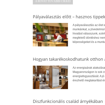
A ROVAT TOVÁBBI CIKKEI
Pályaválasztás előtt – hasznos tippe
A pályaválasztás az élet
munkánkat, a jövedelmün
hivatást válasszunk, ezé
megfelelő döntéshez nem
képességeket és a munkae
Hogyan takarékoskodhatunk otthon a
Az energiaárak alakulása
Magyarországon is sok cs
energiafogyasztását. A jó 
érezhető megtakarítást ér
Diszfunkcionális család árnyékában