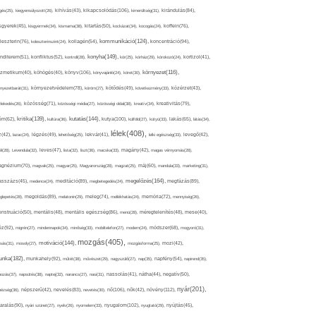
kikapcsolódás(106),
gés(25),
kiegyensúlyozott(26),
kihívás(43),
kimerültség(31),
kirándulás(84),
sgyerek(45),
kisgyermek(34),
kismama(38),
kitartás(50),
kockázat(34),
kocogás(24),
koffein(76),
kommunikáció(124),
koncentráció(94),
leszterin(76),
koleszterinszint(24),
kollagén(54),
konyha(149),
nditerem(51),
konfliktus(52),
kontroll(28),
kór(25),
kórház(29),
kórokozó(24),
kortizol(41),
könyv(106),
környezet(116),
zmetikum(40),
köhögés(40),
könyvajánló(24),
köret(30),
nyezetbarát(31),
környezetvédelem(78),
köröm(27),
kötődés(49),
következmény(33),
közérzet(43),
lekedés(26),
közösség(71),
közösségi média(27),
közösségi oldal(38),
kreatív(34),
kreativitás(79),
kritika(139),
kutatás(144),
kutya(100),
ém(62),
kultúra(36),
külföld(27),
kütyü(33),
lakás(65),
látás(34),
lélek(408),
z(42),
lazac(24),
légzés(49),
lehetőség(25),
lekvár(41),
lelki egészség(33),
levegő(42),
él(28),
Levendula(32),
leves(47),
lista(32),
liszt(36),
macska(33),
magány(42),
magas vérnyomás(28),
gnézium(70),
magvak(25),
magyar(25),
Magyarország(28),
magzat(25),
máj(60),
mandula(33),
marketing(31),
megelőzés(164),
sszázs(45),
medence(24),
meditáció(89),
megbetegedés(24),
megfázás(89),
glepetés(28),
megoldás(89),
melatonin(29),
meleg(74),
mellékhatás(24),
memória(72),
mennyiség(26),
nstruáció(50),
mentális(48),
mentális egészség(86),
menü(28),
méregtelenítés(48),
mese(40),
z(92),
migrén(27),
mindennapok(34),
minőség(33),
mobiltelefon(27),
modern(24),
módszer(68),
mogyoró(31),
mozgás(405),
motiváció(144),
sás(31),
mosoly(27),
mozgásforma(25),
mozi(42),
nka(182),
munkahely(92),
műtét(38),
művészet(29),
nagyszülő(27),
nap(35),
napfény(54),
napirend(35),
pozás(37),
napsütés(38),
naptej(32),
narancs(27),
nasi(31),
nassolás(41),
nátha(44),
negatív(50),
nyár(201),
nő(106),
növény(112),
hézség(36),
népszerű(42),
nevelés(83),
nevetés(30),
nők(42),
nyugalom(102),
aralás(90),
nyári szünet(27),
nyelv(26),
nyomelem(33),
nyugtató(29),
nyújtás(45),