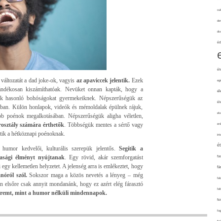
cuk
de
div
éd
él
 változatát a dad joke-ok, vagyis
az apaviccek jelentik.
Ezek
eg
zándékosan kiszámíthatóak. Nevüket onnan kapták, hogy a
él
nek hasonló bohóságokat gyermekeiknek. Népszerűségük az
él
ában. Külön honlapok, videók és mémoldalak épülnek rájuk,
elv
bb poénok megalkotásában. Népszerűségük aligha véletlen,
rosztály számára érthetők
. Többségük mentes a sértő vagy
erd
ntik a hétköznapi poénoknak.
int
é
 humor kedvelői, kulturális szerepük jelentős.
Segítik a
rsasági élményt nyújtanak
. Egy rövid, akár szemforgatást
fa
 egy kellemetlen helyzetet. A jelenség arra is emlékeztet, hogy
fá
anóról szól.
Sokszor maga a közös nevetés a lényeg – még
fel
án elsőre csak annyit mondanánk, hogy ez azért elég fárasztó
fel
 teremt, mint a humor nélküli mindennapok.
fe
fo