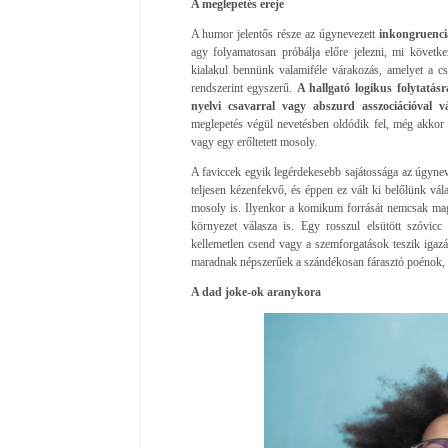
A meglepetés ereje
A humor jelentős része az úgynevezett
inkongruencia
agy folyamatosan próbálja előre jelezni, mi követk
kialakul bennünk valamiféle várakozás, amelyet a csa
rendszerint egyszerű.
A hallgató logikus folytatásr
nyelvi csavarral vagy abszurd asszociációval vá
meglepetés végül nevetésben oldódik fel, még akkor 
vagy egy erőltetett mosoly.
A faviccek egyik legérdekesebb sajátossága az úgyne
teljesen kézenfekvő, és éppen ez vált ki belőlünk vá
mosoly is. Ilyenkor a komikum forrását nemcsak maga
környezet válasza is. Egy rosszul elsütött szóvicc
kellemetlen csend vagy a szemforgatások teszik igazá
maradnak népszerűek a szándékosan fárasztó poénok, 
A dad joke-ok aranykora