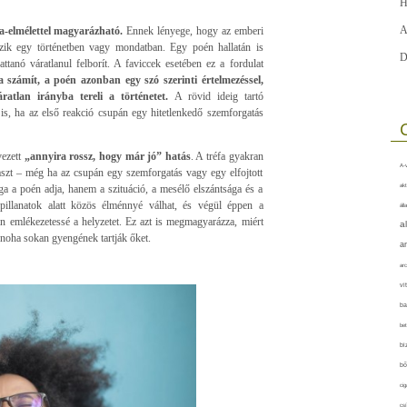
H
A
-elmélettel magyarázható.
Ennek lényege, hogy az emberi
ezik egy történetben vagy mondatban. Egy poén hallatán is
D
ttanó váratlanul felborít. A faviccek esetében ez a fordulat
a számít, a poén azonban egy szó szerinti értelmezéssel,
ratlan irányba tereli a történetet.
A rövid ideig tartó
is, ha az első reakció csupán egy hitetlenkedő szemforgatás
vezett
„annyira rossz, hogy már jó” hatás
. A tréfa gyakran
A-v
laszt – még ha az csupán egy szemforgatás vagy egy elfojtott
akt
 a poén adja, hanem a szituáció, a mesélő elszántsága és a
 pillanatok alatt közös élménnyé válhat, és végül éppen a
áll
n emlékezetessé a helyzetet. Ez azt is megmagyarázza, miért
a
noha sokan gyengének tartják őket.
a
arc
vi
ba
bet
bi
bő
cig
csí