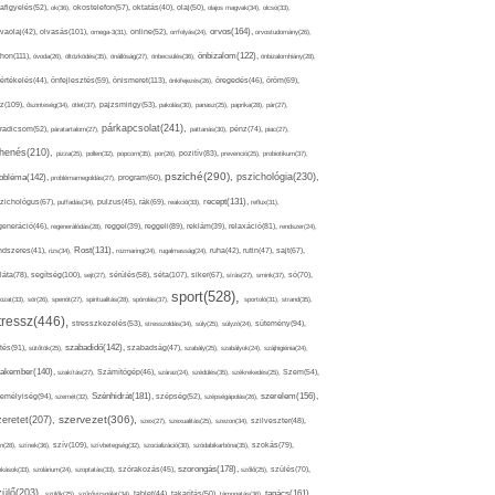
afigyelés(52),
ok(36),
okostelefon(57),
oktatás(40),
olaj(50),
olajos magvak(34),
olcsó(33),
olvasás(101),
orvos(164),
ívaolaj(42),
omega-3(31),
online(52),
orrfolyás(24),
orvostudomány(26),
thon(111),
önbizalom(122),
óvoda(26),
öltözködés(35),
önállóság(27),
önbecsülés(36),
önbizalomhiány(28),
önismeret(113),
értékelés(44),
önfejlesztés(59),
önkifejezés(26),
öregedés(46),
öröm(69),
z(109),
őszinteség(34),
ötlet(37),
pajzsmirigy(53),
pakolás(30),
panasz(25),
paprika(28),
pár(27),
párkapcsolat(241),
radicsom(52),
páratartalom(27),
pattanás(30),
pénz(74),
piac(27),
ihenés(210),
pizza(25),
pollen(32),
popcorn(35),
por(26),
pozitív(83),
prevenció(25),
probiotikum(37),
psziché(290),
pszichológia(230),
obléma(142),
problémamegoldás(27),
program(60),
recept(131),
zichológus(67),
puffadás(34),
pulzus(45),
rák(69),
reakció(33),
reflux(31),
generáció(46),
regenerálódás(28),
reggel(39),
reggeli(89),
reklám(39),
relaxáció(81),
rendszer(24),
Rost(131),
ndszeres(41),
rizs(34),
rozmaring(24),
rugalmasság(24),
ruha(42),
rutin(47),
sajt(67),
segítség(100),
séta(107),
láta(78),
sejt(27),
sérülés(58),
siker(67),
sírás(27),
smink(37),
só(70),
sport(528),
ozat(33),
sör(26),
spenót(27),
spiritualitás(28),
spórolás(37),
sportoló(31),
strand(35),
tressz(446),
sütemény(94),
stresszkezelés(53),
stresszoldás(34),
súly(25),
súlyzó(24),
szabadidő(142),
tés(91),
sütőtök(25),
szabadság(47),
szabály(25),
szabályok(24),
szájhigiénia(24),
akember(140),
szakítás(27),
Számítógép(46),
száraz(24),
szédülés(35),
székrekedés(25),
Szem(54),
Szénhidrát(181),
emélyiség(94),
szerelem(156),
szemét(32),
szépség(52),
szépségápolás(26),
szervezet(306),
zeretet(207),
szex(27),
szexualitás(25),
szezon(34),
szilveszter(48),
szív(109),
n(28),
színek(36),
szívbetegség(32),
szocializáció(30),
szódabikarbóna(35),
szokás(79),
szorongás(178),
okások(33),
szolárium(24),
szoptatás(33),
szórakozás(45),
szőlő(25),
szülés(70),
zülő(203),
tanács(161),
szülők(25),
szűrővizsgálat(34),
tablet(44),
takarítás(50),
támogatás(36),