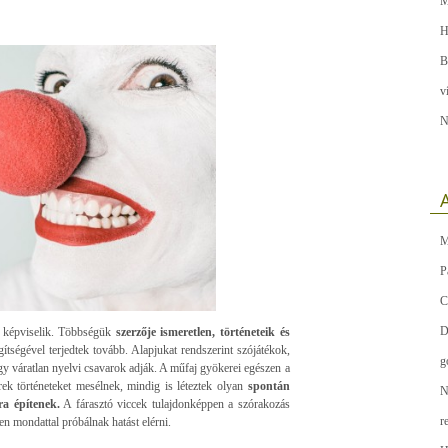
M
H
B
v
N
A
M
P
C
D
t képviselik. Többségük
szerzője ismeretlen, történeteik és
gítségével terjedtek tovább. Alapjukat rendszerint szójátékok,
g
y váratlan nyelvi csavarok adják. A műfaj gyökerei egészen a
ek történeteket mesélnek, mindig is léteztek olyan
spontán
N
ra építenek.
A fárasztó viccek tulajdonképpen a szórakozás
r
en mondattal próbálnak hatást elérni.