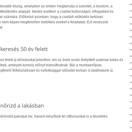
kié
ontosabb közeg, amelyben az ember megtanulja a szeretet, a bizalom, a
tműködés alapjait. Ideális esetben a család biztonságot, elfogadást és
ki
gjai számára. Előfordul azonban, hogy a családi működés tartósan
ko
s nem képes megfelelően betölteni ezeket a feladatait. Ezt nevezzük
ko
k.
ko
kör
köz
skeresés 50 év felett
kr
lá
r felett új kihívásokat jelenthet, ám az évek során felépített szakmai tudás és
lev
kek, amelyek komoly előnyt biztosíthatnak. Bár a munkaerőpiac
ma
gfelelő felkészüléssel és nyitottsággal idősebb korban is találhatunk új
ma
me
me
mé
mo
lenőrizd a lakásban
mu
na
őröndöt pakoljuk be, hanem készítsük fel otthonunkat is a távollétre.
ne
ny