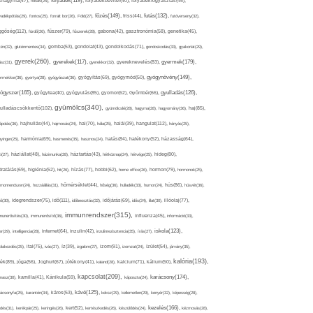
folyadék(119),
khagyma(47),
folsav(25),
folyadékbevitel(40),
folyadékfogyasztás(45),
főzés(149),
futás(132),
yadékpótlás(29),
fontos(25),
forralt bor(26),
Föld(27),
friss(44),
futóverseny(32),
ggőség(112),
fürdő(26),
fűszer(79),
fűszerek(28),
gabona(42),
gasztronómia(58),
genetika(45),
tén(32),
gluténmentes(34),
gomba(53),
gondolat(43),
gondolkodás(71),
gondoskodás(33),
gyakorlat(29),
gyerek(260),
gyermek(179),
gyerekek(117),
ász(31),
gyerekkor(32),
gyereknevelés(83),
gyógynövény(149),
ermekkor(36),
gyertya(28),
gyógyászat(36),
gyógyítás(69),
gyógymód(50),
ógyszer(165),
gyulladás(126),
gyógytea(40),
gyógyulás(85),
gyomor(62),
Gyömbér(66),
gyümölcs(340),
ulladáscsökkentő(102),
gyümölcslé(28),
hagyma(28),
hagyomány(36),
haj(85),
hangulat(112),
ápolás(36),
hajhullás(44),
hajmosás(24),
hal(70),
hála(25),
halál(39),
hányás(25),
yinger(25),
harmónia(69),
hasmenés(35),
hasznos(24),
hatás(84),
hatékony(52),
házasság(64),
i(27),
háziállat(48),
házimunka(28),
háztartás(43),
hétköznap(24),
hétvége(25),
hideg(80),
dratálás(69),
higiénia(52),
hit(26),
hízás(77),
hobbi(62),
home office(26),
hormon(79),
hormonok(25),
rmonrendszer(24),
hozzáállás(31),
hőmérséklet(44),
hőség(36),
hulladék(33),
humor(24),
hús(86),
húsvét(36),
idő(111),
ő(30),
idegrendszer(75),
időbeosztás(32),
időjárás(69),
idős(24),
illat(30),
illóolaj(77),
immunrendszer(315),
munerősítés(30),
immunerősítő(36),
influenza(45),
információ(33),
iskola(123),
er(29),
intelligencia(28),
internet(64),
inzulin(42),
inzulinrezisztencia(35),
írás(27),
olakezdés(25),
ital(75),
ivás(27),
íz(39),
izgalom(27),
izom(91),
izomzat(24),
ízület(54),
járvány(35),
kalória(193),
ték(89),
jóga(56),
Joghurt(67),
jótékony(41),
kaland(28),
kalcium(71),
kálium(50),
kapcsolat(209),
karácsony(174),
masz(30),
kamilla(41),
Kánikula(59),
káposzta(24),
kávé(125),
ácsonyfa(25),
karantén(34),
káros(53),
keksz(29),
kellemetlen(29),
kenyér(32),
képesség(28),
kezelés(166),
dés(31),
kerékpár(25),
keringés(26),
kert(52),
kertészkedés(26),
készülődés(24),
kézmosás(28),