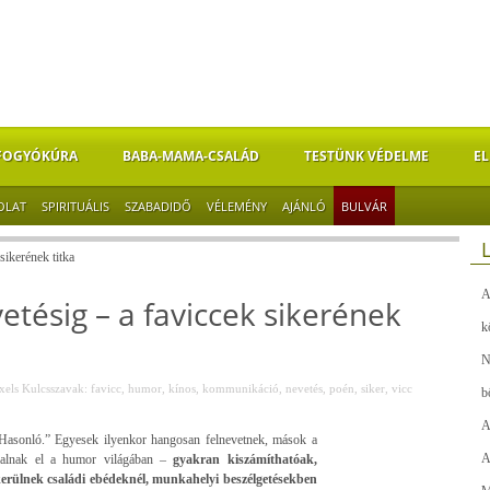
FOGYÓKÚRA
BABA-MAMA-CSALÁD
TESTÜNK VÉDELME
EL
OLAT
SPIRITUÁLIS
SZABADIDŐ
VÉLEMÉNY
AJÁNLÓ
BULVÁR
sikerének titka
A
etésig – a faviccek sikerének
k
N
xels
Kulcsszavak:
favicc
,
humor
,
kínos
,
kommunikáció
,
nevetés
,
poén
,
siker
,
vicc
b
A
 Hasonló.” Egyesek ilyenkor hangosan felnevetnek, mások a
A
glalnak el a humor világában –
gyakran kiszámíthatóak,
őkerülnek családi ebédeknél, munkahelyi beszélgetésekben