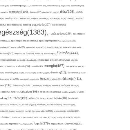
cukorbetegség(137),
orbeteg(25),
cukormentes(69),
D-vitamin(53),
daganat(36),
dekoráció(41),
diéta(395),
depresszió(199),
mencia(34),
desszert(67),
diagnózis(28),
diák(24),
dió(50),
dohányzás(92),
at(38),
döntés(58),
drága(26),
duzzanat(27),
E-vitamin(25),
eb(26),
ebéd(57),
ecet(38),
edzés(267),
édesség(141),
es(42),
édesítőszer(43),
edzőterem(42),
egészség(1383),
egészséges(246),
egészséges
etmód(100),
egészséges táplálkozás(45),
egészségmegőrzés(43),
egészségtelen(32),
észségügy(27),
egyensúly(63),
egyetem(30),
egyszerű(31),
éhes(30),
éhség(38),
éjszaka(33),
ekcéma(26),
életmód(444),
elmiszer(142),
élet(114),
elengedés(29),
életkor(30),
életminőség(30),
etmódváltás(109),
elhízás(110),
elme(93),
életvitel(28),
elfogadás(30),
élmény(55),
előny(37),
energia(487),
emésztés(166),
árás(32),
ember(38),
empátia(43),
Energiaital(29),
eper(30),
érzelem(211),
ő(36),
eredmény(47),
erő(36),
érrendszer(36),
érzékenység(36),
érzelmek(42),
érzelmi
étkezés(411),
étel(228),
elligencia(28),
érzés(39),
esemény(27),
eszköz(28),
ételek(39),
trend(194),
evés(92),
étrendkiegészítő(47),
étterem(24),
étvágy(34),
Európa(28),
évszak(28),
fájdalom(308),
cebook(42),
fahéj(43),
fájdalomcsillapító(39),
fáradékonyság(30),
fáradt(28),
fehérje(198),
radtság(117),
fejfájás(93),
fejlődés(142),
fejlesztés(44),
feladat(46),
félelem(115),
dolgozás(24),
felelősség(62),
felnőtt(66),
felszívódás(56),
féltékenység(26),
fertőzés(101),
töltődés(29),
fenntarthatóság(29),
fény(36),
fényvédelem(28),
férfi(86),
fertőtlenítés(31),
film(111),
szültség(82),
fiatal(39),
figyelem(69),
finom(26),
fitt(34),
fittség(34),
fizikai(25),
fog(51),
fogyás(279),
fogyókúra(178),
gadalom(25),
fogmosás(41),
fogorvos(24),
fogyasztás(67),