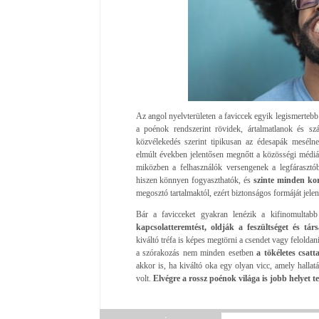
Az angol nyelvterületen a faviccek egyik legismertebb
a poénok rendszerint rövidek, ártalmatlanok és s
közvélekedés szerint tipikusan az édesapák mesél
elmúlt években jelentősen megnőtt a közösségi médi
miközben a felhasználók versengenek a legfárasztó
hiszen könnyen fogyaszthatók, és
szinte minden ko
megosztó tartalmaktól, ezért biztonságos formáját jele
Bár a favicceket gyakran lenézik a kifinomultabb
kapcsolatteremtést, oldják a feszültséget és tá
kiváltó tréfa is képes megtörni a csendet vagy feloldani
a szórakozás nem minden esetben
a tökéletes csatt
akkor is, ha kiváltó oka egy olyan vicc, amely hallat
volt.
Elvégre a rossz poénok világa is jobb helyet