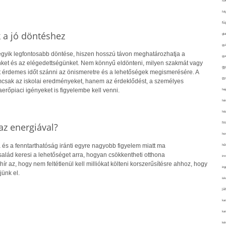
fo
fol
fü
k a jó döntéshez
glu
gy
 egyik legfontosabb döntése, hiszen hosszú távon meghatározhatja a
gy
ket és az elégedettségünket. Nem könnyű eldönteni, milyen szakmát vagy
gy
rt érdemes időt szánni az önismeretre és a lehetőségek megismerésére. A
gy
csak az iskolai eredményeket, hanem az érdeklődést, a személyes
rőpiaci igényeket is figyelembe kell venni.
haj
hán
ház
hi
z energiával?
ho
 és a fenntarthatóság iránti egyre nagyobb figyelem miatt ma
hűt
alád keresi a lehetőséget arra, hogyan csökkentheti otthona
im
hír az, hogy nem feltétlenül kell milliókat költeni korszerűsítésre ahhoz, hogy
ing
jünk el.
isk
já
ka
kar
kér