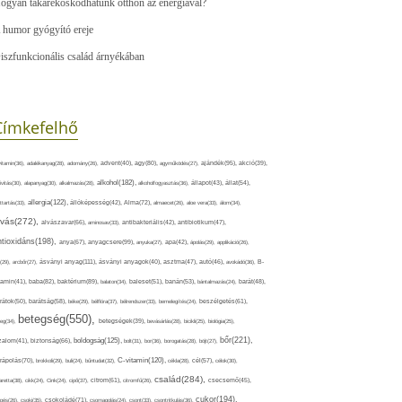
ogyan takarékoskodhatunk otthon az energiával?
 humor gyógyító ereje
iszfunkcionális család árnyékában
Címkefelhő
ajándék(95),
itamin(36),
adalékanyag(28),
adomány(26),
advent(40),
agy(80),
agyműködés(27),
akció(39),
alkohol(182),
ivitás(30),
alapanyag(30),
alkalmazás(28),
alkoholfogyasztás(36),
állapot(43),
állat(54),
allergia(122),
attartás(33),
állóképesség(42),
Alma(72),
almaecet(26),
aloe vera(33),
álom(34),
lvás(272),
alvászavar(66),
aminosav(33),
antibakteriális(42),
antibiotikum(47),
ntioxidáns(198),
anyagcsere(99),
anya(67),
anyuka(27),
apa(42),
ápolás(29),
applikáció(26),
ásványi anyag(111),
(29),
arcbőr(27),
ásványi anyagok(40),
asztma(47),
autó(46),
avokádó(36),
B-
tamin(41),
baba(82),
baktérium(89),
balaton(34),
baleset(51),
banán(53),
bántalmazás(24),
barát(48),
rátok(50),
barátság(58),
béke(29),
bélflóra(37),
bélrendszer(33),
bemelegítés(24),
beszélgetés(61),
betegség(550),
eg(34),
betegségek(39),
bevásárlás(28),
bicikli(25),
biológia(25),
bőr(221),
boldogság(125),
zalom(41),
biztonság(66),
bolt(31),
bor(36),
borogatás(28),
böjt(27),
C-vitamin(120),
rápolás(70),
brokkoli(29),
buli(24),
bűntudat(32),
cékla(28),
cél(57),
célok(30),
család(284),
aretta(38),
cikk(24),
Cink(24),
cipő(37),
citrom(61),
citromfű(26),
csecsemő(45),
cukor(194),
pés(26),
csoki(35),
csokoládé(71),
csomagolás(24),
csont(33),
csontritkulás(36),