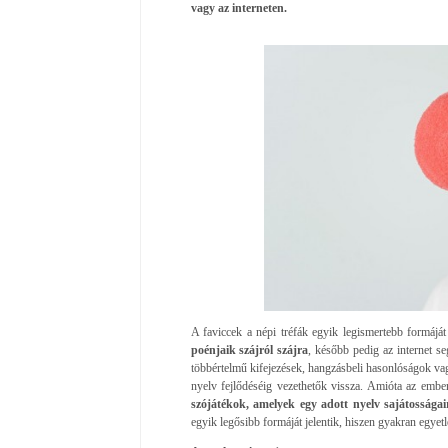
vagy az interneten.
A faviccek a népi tréfák egyik legismertebb formájá
poénjaik szájról szájra
, később pedig az internet se
többértelmű kifejezések, hangzásbeli hasonlóságok vag
nyelv fejlődéséig vezethetők vissza. Amióta az ember
szójátékok, amelyek egy adott nyelv sajátosságai
egyik legősibb formáját jelentik, hiszen gyakran egyetl