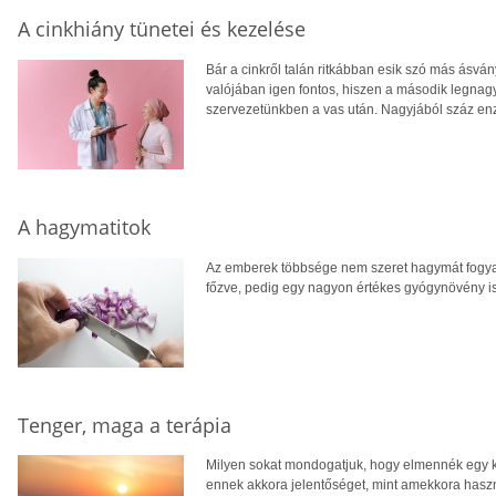
A cinkhiány tünetei és kezelése
Bár a cinkről talán ritkábban esik szó más ásvá
valójában igen fontos, hiszen a második legn
szervezetünkben a vas után. Nagyjából száz en
A hagymatitok
Az emberek többsége nem szeret hagymát fogyasz
főzve, pedig egy nagyon értékes gyógynövény 
Tenger, maga a terápia
Milyen sokat mondogatjuk, hogy elmennék egy kis
ennek akkora jelentőséget, mint amekkora hasz