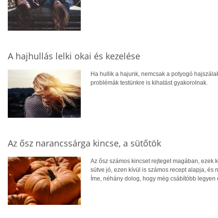
A hajhullás lelki okai és kezelése
Ha hullik a hajunk, nemcsak a potyogó hajszálak
problémák testünkre is kihatást gyakorolnak.
Az ősz narancssárga kincse, a sütőtök
Az ősz számos kincset rejteget magában, ezek 
sütve jó, ezen kívül is számos recept alapja, és
Íme, néhány dolog, hogy még csábítóbb legyen e