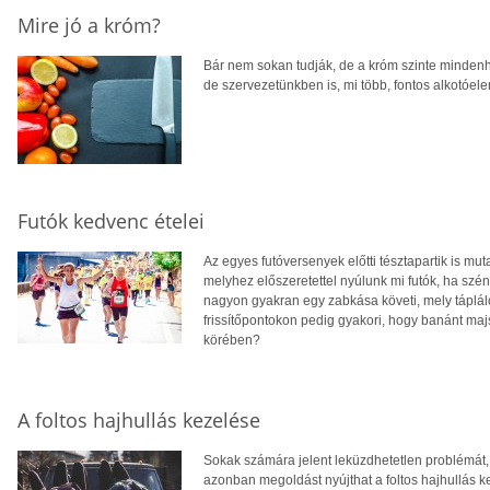
Mire jó a króm?
Bár nem sokan tudják, de a króm szinte mindenh
de szervezetünkben is, mi több, fontos alkotó
Futók kedvenc ételei
Az egyes futóversenyek előtti tésztapartik is muta
melyhez előszeretettel nyúlunk mi futók, ha szénh
nagyon gyakran egy zabkása követi, mely tápláló
frissítőpontokon pedig gyakori, hogy banánt majs
körében?
A foltos hajhullás kezelése
Sokak számára jelent leküzdhetetlen problémát, a
azonban megoldást nyújthat a foltos hajhullás k