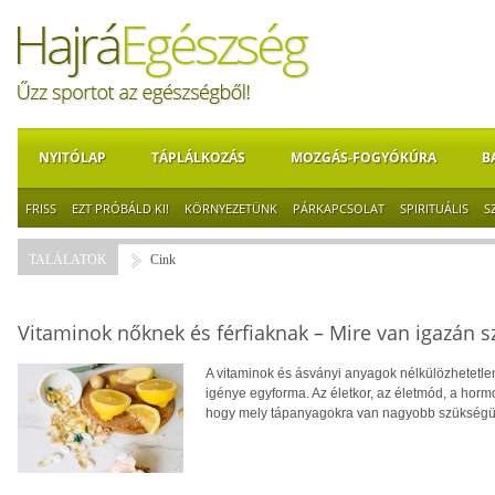
NYITÓLAP
TÁPLÁLKOZÁS
MOZGÁS-FOGYÓKÚRA
B
FRISS
EZT PRÓBÁLD KI!
KÖRNYEZETÜNK
PÁRKAPCSOLAT
SPIRITUÁLIS
S
TALÁLATOK
Cink
Vitaminok nőknek és férfiaknak – Mire van igazán 
A vitaminok és ásványi anyagok nélkülözhetet
igénye egyforma. Az életkor, az életmód, a horm
hogy mely tápanyagokra van nagyobb szükségü