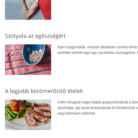
Szotyola az egészségért
Apró magocskák, melyek általában szürke-fehér 
szembe velünk egy-egy zacskóba csomagolva. 
A legjobb körömerősítő ételek
A téli hónapok nagy hatást gyakorolhatnak a kö
okozhatja, így azok kiszáradnak és törékennyé v
vagy könnyen letörnek.