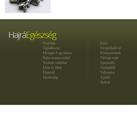
Nyitólap
Friss
Táplálkozás
Ezt próbáld ki!
Mozgás-Fogyókúra
Környezetünk
Baba-mama-család
Párkapcsolat
Testünk védelme
Spirituális
Elme és lélek
Szabadidő
Életmód
Vélemény
Sportvilág
Ajánló
Bulvár