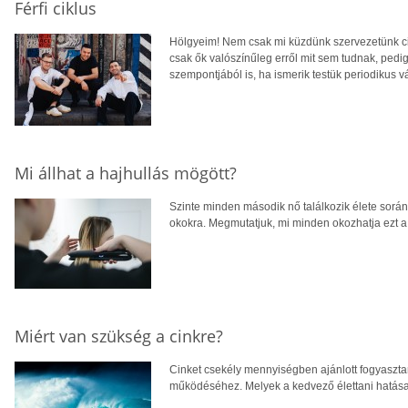
Férfi ciklus
Hölgyeim! Nem csak mi küzdünk szervezetünk cikl
csak ők valószínűleg erről mit sem tudnak, pe
szempontjából is, ha ismerik testük periodikus vá
Mi állhat a hajhullás mögött?
Szinte minden második nő találkozik élete során
okokra. Megmutatjuk, mi minden okozhatja ezt a 
Miért van szükség a cinkre?
Cinket csekély mennyiségben ajánlott fogyaszta
működéséhez. Melyek a kedvező élettani hatás