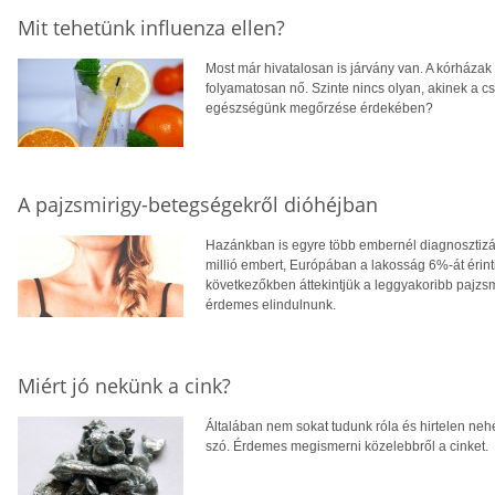
Mit tehetünk influenza ellen?
Most már hivatalosan is járvány van. A kórházak 
folyamatosan nő. Szinte nincs olyan, akinek a csa
egészségünk megőrzése érdekében?
A pajzsmirigy-betegségekről dióhéjban
Hazánkban is egyre több embernél diagnosztiz
millió embert, Európában a lakosság 6%-át érint
következőkben áttekintjük a leggyakoribb pajzs
érdemes elindulnunk.
Miért jó nekünk a cink?
Általában nem sokat tudunk róla és hirtelen nehé
szó. Érdemes megismerni közelebbről a cinket.