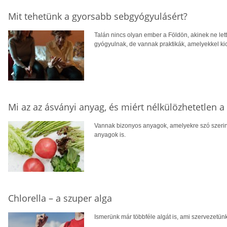
Mit tehetünk a gyorsabb sebgyógyulásért?
Talán nincs olyan ember a Földön, akinek ne lett
gyógyulnak, de vannak praktikák, amelyekkel kic
Mi az az ásványi anyag, és miért nélkülözhetetlen 
Vannak bizonyos anyagok, amelyekre szó szerin
anyagok is.
Chlorella – a szuper alga
Ismerünk már többféle algát is, ami szervezetünkre