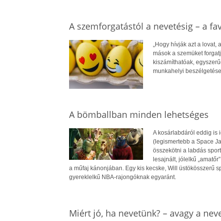
A szemforgatástól a nevetésig – a fav
„Hogy hívják azt a lovat,
mások a szemüket forgatj
kiszámíthatóak, egyszerű
munkahelyi beszélgetése
A bömballban minden lehetséges
A kosárlabdáról eddig is 
(legismertebb a Space Ja
összekötni a labdás sport
lesajnált, jólelkű „amatőr
a műfaj kánonjában. Egy kis kecske, Will üstökösszerű s
gyereklelkű NBA-rajongóknak egyaránt.
Miért jó, ha nevetünk? – avagy a neve