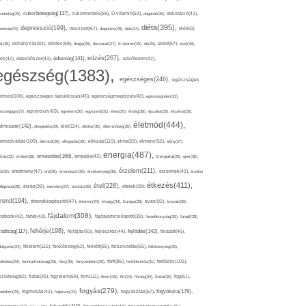
cukorbetegség(137),
orbeteg(25),
cukormentes(69),
D-vitamin(53),
daganat(36),
dekoráció(41),
diéta(395),
depresszió(199),
mencia(34),
desszert(67),
diagnózis(28),
diák(24),
dió(50),
dohányzás(92),
at(38),
döntés(58),
drága(26),
duzzanat(27),
E-vitamin(25),
eb(26),
ebéd(57),
ecet(38),
edzés(267),
édesség(141),
es(42),
édesítőszer(43),
edzőterem(42),
egészség(1383),
egészséges(246),
egészséges
etmód(100),
egészséges táplálkozás(45),
egészségmegőrzés(43),
egészségtelen(32),
észségügy(27),
egyensúly(63),
egyetem(30),
egyszerű(31),
éhes(30),
éhség(38),
éjszaka(33),
ekcéma(26),
életmód(444),
elmiszer(142),
élet(114),
elengedés(29),
életkor(30),
életminőség(30),
etmódváltás(109),
elhízás(110),
elme(93),
életvitel(28),
elfogadás(30),
élmény(55),
előny(37),
energia(487),
emésztés(166),
árás(32),
ember(38),
empátia(43),
Energiaital(29),
eper(30),
érzelem(211),
ő(36),
eredmény(47),
erő(36),
érrendszer(36),
érzékenység(36),
érzelmek(42),
érzelmi
étkezés(411),
étel(228),
elligencia(28),
érzés(39),
esemény(27),
eszköz(28),
ételek(39),
trend(194),
evés(92),
étrendkiegészítő(47),
étterem(24),
étvágy(34),
Európa(28),
évszak(28),
fájdalom(308),
cebook(42),
fahéj(43),
fájdalomcsillapító(39),
fáradékonyság(30),
fáradt(28),
fehérje(198),
radtság(117),
fejfájás(93),
fejlődés(142),
fejlesztés(44),
feladat(46),
félelem(115),
dolgozás(24),
felelősség(62),
felnőtt(66),
felszívódás(56),
féltékenység(26),
fertőzés(101),
töltődés(29),
fenntarthatóság(29),
fény(36),
fényvédelem(28),
férfi(86),
fertőtlenítés(31),
film(111),
szültség(82),
fiatal(39),
figyelem(69),
finom(26),
fitt(34),
fittség(34),
fizikai(25),
fog(51),
fogyás(279),
fogyókúra(178),
gadalom(25),
fogmosás(41),
fogorvos(24),
fogyasztás(67),