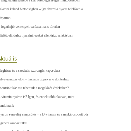
 magnézium szerepe a szervezet egészséges működésében
alatoni kaland biztonságban – így élvezd a nyarat felelősen a
ízparton
 fogathajtó versenyek varázsa ma is töretlen
ielőtt elindulsz nyaralni, ezeket ellenőrizd a lakásban
ktuális
eghízás és a szociális szorongás kapcsolata
ályaválasztás előtt – hasznos tippek a jó döntéshez
sontritkulás: mit tehetünk a megelőzés érdekében?
-vitamin nyáron is? Igen, és ennek több oka van, mint
ondolnánk
yáron sem elég a napsütés – a D-vitamin és a napkárosodott bőr
egenerálásának titkai