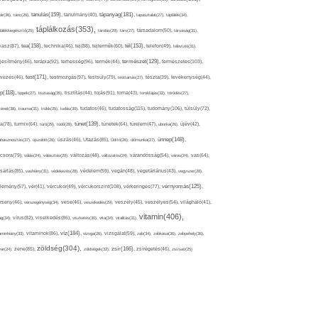
tápanyag(181),
tanulás(159),
ár(36),
tánc(26),
tanulmány(40),
tapasztalat(27),
táplálék(34),
táplálkozás(353),
lálékkiegészítő(25),
tárolás(29),
társ(27),
társadalom(50),
társaság(31),
tea(158),
tél(153),
vasz(87),
technika(46),
tej(88),
tejtermék(60),
telefon(49),
televízió(31),
terápia(92),
terhesség(96),
természet(129),
természetes(103),
ljesítmény(46),
termék(44),
test(171),
testmozgás(97),
rvezés(46),
testsúly(79),
testtartás(27),
tészta(39),
tevékenység(44),
pp(118),
tippek(27),
tisztaság(35),
tisztítás(44),
tojás(91),
torna(43),
torokfájás(32),
törődés(27),
tudatosság(115),
tudomány(106),
ténet(38),
trauma(31),
trükk(25),
tudás(30),
tudatos(46),
túlsúly(72),
tünet(139),
ra(78),
turmix(64),
túró(29),
tüdő(28),
tünetek(64),
türelem(47),
uborka(26),
újév(42),
ünnep(148),
ahasznosítás(37),
újszülött(26),
úszás(46),
Utazás(85),
Üdítő(26),
ülőmunka(27),
csora(79),
válás(24),
választás(29),
változás(48),
változatos(24),
várandósság(54),
város(24),
vas(64),
sárlás(85),
vashiány(31),
védekezés(28),
védelem(59),
vegán(48),
vegetáriánus(43),
vegyszer(28),
vércukorszint(108),
vérnyomás(125),
lemény(57),
vér(41),
vércukor(49),
vérkeringés(77),
rseny(46),
vérszegénység(34),
vese(46),
veszekedés(29),
veszély(45),
veszélyes(54),
világháló(41),
vitamin(406),
ág(34),
vírus(82),
viselkedés(86),
viszketés(30),
vita(34),
vitalitás(31),
víz(184),
aminhiány(33),
vitaminok(86),
vizsga(26),
vizsgálat(59),
zab(34),
zabkása(36),
zabpehely(36),
zöldség(304),
zsír(166),
ar(24),
zene(85),
zöldségek(32),
zsírégetés(46),
zsírsav(25)