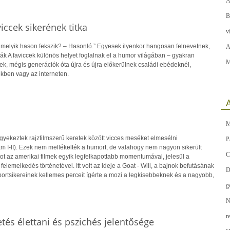
A
B
iccek sikerének titka
v
 amelyik hason fekszik? – Hasonló.” Egyesek ilyenkor hangosan felnevetnek,
A
ák A faviccek különös helyet foglalnak el a humor világában – gyakran
M
ek, mégis generációk óta újra és újra előkerülnek családi ebédeknél,
kben vagy az interneten.
A
M
igyekeztek rajzfilmszerű keretek között vicces meséket elmesélni
P
m I-II). Ezek nem mellékelték a humort, de valahogy nem nagyon sikerült
C
ot az amerikai filmek egyik legfelkapottabb momentumával, jelesül a
” felemelkedés történetével. Itt volt az ideje a Goat - Will, a bajnok befutásának
D
portsikereinek kellemes perceit ígérte a mozi a legkisebbeknek és a nagyobb,
g
N
r
tés élettani és pszichés jelentősége