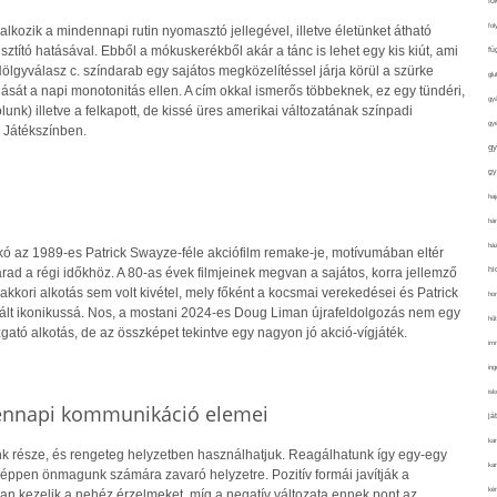
fo
fol
lkozik a mindennapi rutin nyomasztó jellegével, illetve életünket átható
tító hatásával. Ebből a mókuskerékből akár a tánc is lehet egy kis kiút, ami
fü
ölgyválasz c. színdarab egy sajátos megközelítéssel járja körül a szürke
glu
ását a napi monotonitás ellen. A cím okkal ismerős többeknek, ez egy tündéri,
gy
nk) illetve a felkapott, de kissé üres amerikai változatának színpadi
gy
 Játékszínben.
gy
gy
haj
hán
ház
kó az 1989-es Patrick Swayze-féle akciófilm remake-je, motívumában eltér
hi
rad a régi időkhöz. A 80-as évek filmjeinek megvan a sajátos, korra jellemző
 akkori alkotás sem volt kivétel, mely főként a kocsmai verekedései és Patrick
ho
ált ikonikussá. Nos, a mostani 2024-es Doug Liman újrafeldolgozás nem egy
hűt
tó alkotás, de az összképet tekintve egy nagyon jó akció-vígjáték.
im
ing
isk
dennapi kommunikáció elemei
já
ka
 része, és rengeteg helyzetben használhatjuk. Reagálhatunk így egy-egy
kar
 éppen önmagunk számára zavaró helyzetre. Pozitív formái javítják a
kér
yan kezelik a nehéz érzelmeket, míg a negatív változata ennek pont az