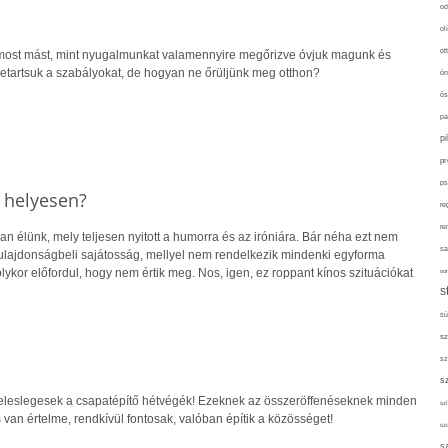
od
ol
ot
 most mást, mint nyugalmunkat valamennyire megőrizve óvjuk magunk és
betartsuk a szabályokat, de hogyan ne őrüljünk meg otthon?
ön
ős
pa
p
pr
ps
k helyesen?
re
re
n élünk, mely teljesen nyitott a humorra és az iróniára. Bár néha ezt nem
sa
 tulajdonságbeli sajátosság, mellyel nem rendelkezik mindenki egyforma
ykor előfordul, hogy nem értik meg. Nos, igen, ez roppant kínos szituációkat
sor
s
sü
sz
sz
s
feleslegesek a csapatépítő hétvégék! Ezeknek az összeröffenéseknek minden
szí
s van értelme, rendkívül fontosak, valóban építik a közösséget!
sz
s