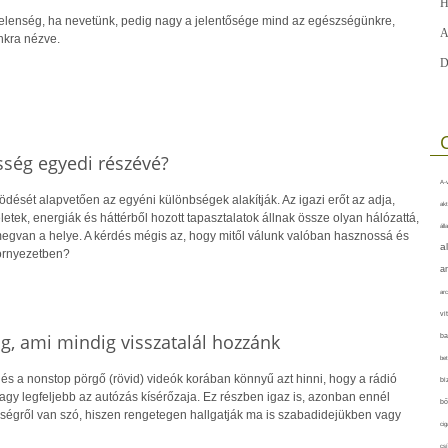
H
jelenség, ha nevetünk, pedig nagy a jelentősége mind az egészségünkre,
A
nkra nézve.
D
sség egyedi részévé?
A-v
ését alapvetően az egyéni különbségek alakítják. Az igazi erőt az adja,
akt
tek, energiák és háttérből hozott tapasztalatok állnak össze olyan hálózattá,
áll
gvan a helye. A kérdés mégis az, hogy mitől válunk valóban hasznossá és
a
örnyezetben?
a
arc
vi
g, ami mindig visszatalál hozzánk
ba
bet
és a nonstop pörgő (rövid) videók korában könnyű azt hinni, hogy a rádió
bi
vagy legfeljebb az autózás kísérőzaja. Ez részben igaz is, azonban ennél
bő
ségről van szó, hiszen rengetegen hallgatják ma is szabadidejükben vagy
cig
csí