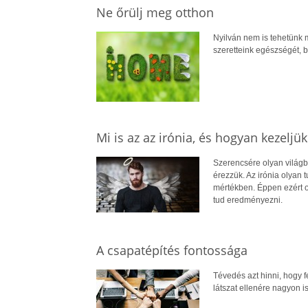
Ne őrülj meg otthon
Nyilván nem is tehetünk
szeretteink egészségét, 
Mi is az az irónia, és hogyan kezeljü
Szerencsére olyan világba
érezzük. Az irónia olyan
mértékben. Éppen ezért ol
tud eredményezni.
A csapatépítés fontossága
Tévedés azt hinni, hogy 
látszat ellenére nagyon i