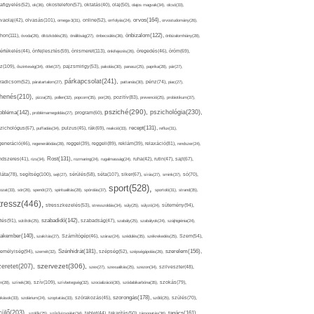
afigyelés(52),
ok(36),
okostelefon(57),
oktatás(40),
olaj(50),
olajos magvak(34),
olcsó(33),
olvasás(101),
orvos(164),
ívaolaj(42),
omega-3(31),
online(52),
orrfolyás(24),
orvostudomány(26),
thon(111),
önbizalom(122),
óvoda(26),
öltözködés(35),
önállóság(27),
önbecsülés(36),
önbizalomhiány(28),
önismeret(113),
értékelés(44),
önfejlesztés(59),
önkifejezés(26),
öregedés(46),
öröm(69),
z(109),
őszinteség(34),
ötlet(37),
pajzsmirigy(53),
pakolás(30),
panasz(25),
paprika(28),
pár(27),
párkapcsolat(241),
radicsom(52),
páratartalom(27),
pattanás(30),
pénz(74),
piac(27),
ihenés(210),
pizza(25),
pollen(32),
popcorn(35),
por(26),
pozitív(83),
prevenció(25),
probiotikum(37),
psziché(290),
pszichológia(230),
obléma(142),
problémamegoldás(27),
program(60),
recept(131),
zichológus(67),
puffadás(34),
pulzus(45),
rák(69),
reakció(33),
reflux(31),
generáció(46),
regenerálódás(28),
reggel(39),
reggeli(89),
reklám(39),
relaxáció(81),
rendszer(24),
Rost(131),
ndszeres(41),
rizs(34),
rozmaring(24),
rugalmasság(24),
ruha(42),
rutin(47),
sajt(67),
segítség(100),
séta(107),
láta(78),
sejt(27),
sérülés(58),
siker(67),
sírás(27),
smink(37),
só(70),
sport(528),
ozat(33),
sör(26),
spenót(27),
spiritualitás(28),
spórolás(37),
sportoló(31),
strand(35),
tressz(446),
sütemény(94),
stresszkezelés(53),
stresszoldás(34),
súly(25),
súlyzó(24),
szabadidő(142),
tés(91),
sütőtök(25),
szabadság(47),
szabály(25),
szabályok(24),
szájhigiénia(24),
akember(140),
szakítás(27),
Számítógép(46),
száraz(24),
szédülés(35),
székrekedés(25),
Szem(54),
Szénhidrát(181),
emélyiség(94),
szerelem(156),
szemét(32),
szépség(52),
szépségápolás(26),
szervezet(306),
zeretet(207),
szex(27),
szexualitás(25),
szezon(34),
szilveszter(48),
szív(109),
n(28),
színek(36),
szívbetegség(32),
szocializáció(30),
szódabikarbóna(35),
szokás(79),
szorongás(178),
okások(33),
szolárium(24),
szoptatás(33),
szórakozás(45),
szőlő(25),
szülés(70),
zülő(203),
tanács(161),
szülők(25),
szűrővizsgálat(34),
tablet(44),
takarítás(50),
támogatás(36),