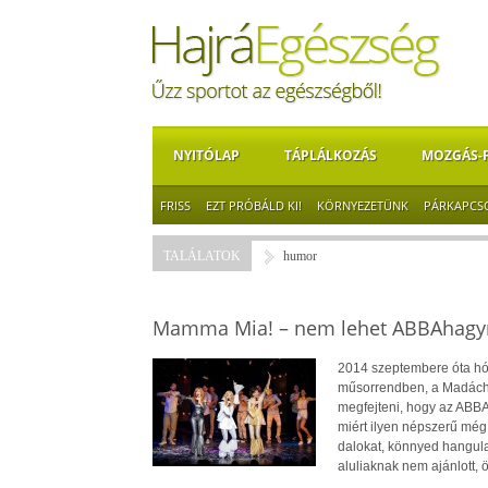
NYITÓLAP
TÁPLÁLKOZÁS
MOZGÁS-
FRISS
EZT PRÓBÁLD KI!
KÖRNYEZETÜNK
PÁRKAPCS
TALÁLATOK
humor
Mamma Mia! – nem lehet ABBAhagyn
2014 szeptembere óta hód
műsorrendben, a Madách S
megfejteni, hogy az ABBA f
miért ilyen népszerű még
dalokat, könnyed hangulat
aluliaknak nem ajánlott,