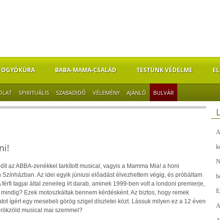
FOGYÓKÚRA
BABA-MAMA-CSALÁD
TESTÜNK VÉDELME
EL
OLAT
SPIRITUÁLIS
SZABADIDŐ
VÉLEMÉNY
AJÁNLÓ
BULVÁR
A
i!
k
N
ít az ABBA-zenékkel tarkított musical, vagyis a Mamma Mia! a honi
zínházban. Az idei egyik júniusi előadást élvezhettem végig, és próbáltam
b
érfi tagjai által zeneileg írt darab, aminek 1999-ben volt a londoni premierje,
E
 mindig? Ezek motoszkáltak bennem kérdésként. Az biztos, hogy remek
ot ígért egy mesebeli görög sziget díszletei közt. Lássuk milyen ez a 12 éven
A
 örökzöld musical mai szemmel?