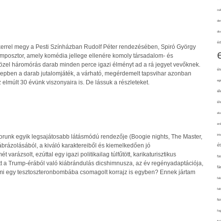
cuk
de
div
éd
ikerrel megy a Pesti Színházban Rudolf Péter rendezésében, Spiró György
imposztor, amely komédia jellege ellenére komoly társadalom- és
. A közel háromórás darab minden perce igazi élményt ad a rá jegyet vevőknek.
él
epben a darab jutalomjáték, a várható, megérdemelt tapsvihar azonban
eg
 elmúlt 30 évünk viszonyaira is. De lássuk a részleteket.
él
él
elv
erd
int
unk egyik legsajátosabb látásmódú rendezője (Boogie nights, The Master,
a ábrázolásából, a kiváló karaktereiből és kiemelkedően jó
é
varázsolt, ezúttal egy igazi politikailag túlfűtött, karikaturisztikus
fa
 a Trump-érából való kiábrándulás dicshimnusza, az év regényadaptációja,
fá
i egy tesztoszteronbombába csomagolt korrajz is egyben? Ennek jártam
fel
fel
fe
fo