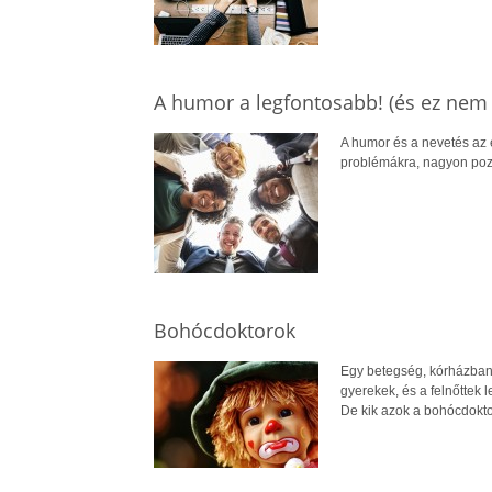
A humor a legfontosabb! (és ez nem 
A humor és a nevetés az é
problémákra, nagyon pozi
Bohócdoktorok
Egy betegség, kórházban 
gyerekek, és a felnőttek 
De kik azok a bohócdokt