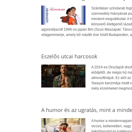
Számtalan színdarab fogla
szenvedély hiányának pusz
mindent megváltoztat. A H
könyvelő életigenlő lázad
agyondíjazott 1996-os japán film (Szuó Maszajuki: Táncolu
világpremierje, amely bő másfél éve hódít Budapesten, a
Eszelős utcai harcosok
A 2024-es Országúti disz
elődjétől, de mégis hű ma
atmoszférájuk. Ez alól az
Swayze karizmája miatt v
mély érzelmeket megmozga
A humor és az ugratás, mint a min
A humor a mindennapjaink
vicces, kellemetlen, vagy
lelkiállapotot és hatékon