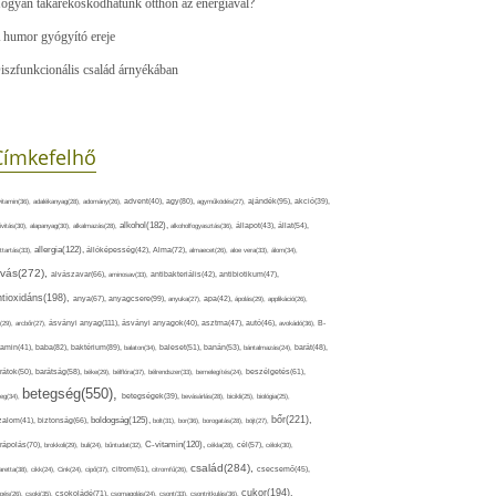
ogyan takarékoskodhatunk otthon az energiával?
 humor gyógyító ereje
iszfunkcionális család árnyékában
Címkefelhő
ajándék(95),
itamin(36),
adalékanyag(28),
adomány(26),
advent(40),
agy(80),
agyműködés(27),
akció(39),
alkohol(182),
ivitás(30),
alapanyag(30),
alkalmazás(28),
alkoholfogyasztás(36),
állapot(43),
állat(54),
allergia(122),
attartás(33),
állóképesség(42),
Alma(72),
almaecet(26),
aloe vera(33),
álom(34),
lvás(272),
alvászavar(66),
aminosav(33),
antibakteriális(42),
antibiotikum(47),
ntioxidáns(198),
anyagcsere(99),
anya(67),
anyuka(27),
apa(42),
ápolás(29),
applikáció(26),
ásványi anyag(111),
(29),
arcbőr(27),
ásványi anyagok(40),
asztma(47),
autó(46),
avokádó(36),
B-
tamin(41),
baba(82),
baktérium(89),
balaton(34),
baleset(51),
banán(53),
bántalmazás(24),
barát(48),
rátok(50),
barátság(58),
béke(29),
bélflóra(37),
bélrendszer(33),
bemelegítés(24),
beszélgetés(61),
betegség(550),
eg(34),
betegségek(39),
bevásárlás(28),
bicikli(25),
biológia(25),
bőr(221),
boldogság(125),
zalom(41),
biztonság(66),
bolt(31),
bor(36),
borogatás(28),
böjt(27),
C-vitamin(120),
rápolás(70),
brokkoli(29),
buli(24),
bűntudat(32),
cékla(28),
cél(57),
célok(30),
család(284),
aretta(38),
cikk(24),
Cink(24),
cipő(37),
citrom(61),
citromfű(26),
csecsemő(45),
cukor(194),
pés(26),
csoki(35),
csokoládé(71),
csomagolás(24),
csont(33),
csontritkulás(36),