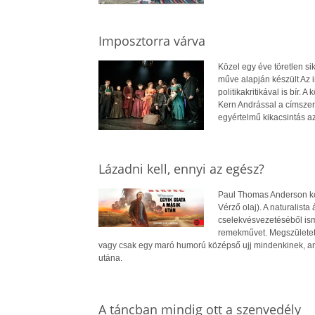
Imposztorra várva
Közel egy éve töretlen s
műve alapján készült Az 
politikakritikával is bír
Kern Andrással a címszer
egyértelmű kikacsintás az
Lázadni kell, ennyi az egész?
Paul Thomas Anderson kor
Vérző olaj). A naturalist
cselekvésvezetéséből ismét 
remekművet. Megszületett
vagy csak egy maró humorú középső ujj mindenkinek, am
utána.
A táncban mindig ott a szenvedély