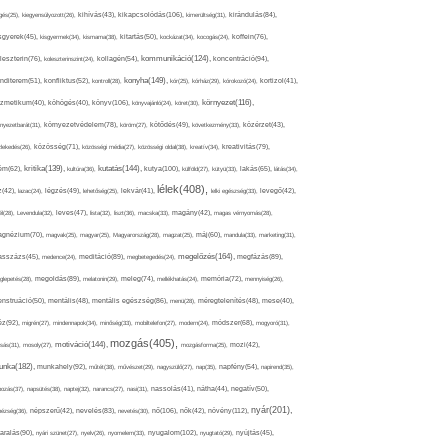
kikapcsolódás(106),
gés(25),
kiegyensúlyozott(26),
kihívás(43),
kimerültség(31),
kirándulás(84),
sgyerek(45),
kisgyermek(34),
kismama(38),
kitartás(50),
kockázat(34),
kocogás(24),
koffein(76),
kommunikáció(124),
koncentráció(94),
leszterin(76),
koleszterinszint(24),
kollagén(54),
konyha(149),
nditerem(51),
konfliktus(52),
kontroll(28),
kór(25),
kórház(29),
kórokozó(24),
kortizol(41),
könyv(106),
környezet(116),
zmetikum(40),
köhögés(40),
könyvajánló(24),
köret(30),
nyezetbarát(31),
környezetvédelem(78),
köröm(27),
kötődés(49),
következmény(33),
közérzet(43),
lekedés(26),
közösség(71),
közösségi média(27),
közösségi oldal(38),
kreatív(34),
kreativitás(79),
kritika(139),
kutatás(144),
kutya(100),
ém(62),
kultúra(36),
külföld(27),
kütyü(33),
lakás(65),
látás(34),
lélek(408),
z(42),
lazac(24),
légzés(49),
lehetőség(25),
lekvár(41),
lelki egészség(33),
levegő(42),
él(28),
Levendula(32),
leves(47),
lista(32),
liszt(36),
macska(33),
magány(42),
magas vérnyomás(28),
gnézium(70),
magvak(25),
magyar(25),
Magyarország(28),
magzat(25),
máj(60),
mandula(33),
marketing(31),
megelőzés(164),
sszázs(45),
medence(24),
meditáció(89),
megbetegedés(24),
megfázás(89),
glepetés(28),
megoldás(89),
melatonin(29),
meleg(74),
mellékhatás(24),
memória(72),
mennyiség(26),
nstruáció(50),
mentális(48),
mentális egészség(86),
menü(28),
méregtelenítés(48),
mese(40),
z(92),
migrén(27),
mindennapok(34),
minőség(33),
mobiltelefon(27),
modern(24),
módszer(68),
mogyoró(31),
mozgás(405),
motiváció(144),
sás(31),
mosoly(27),
mozgásforma(25),
mozi(42),
nka(182),
munkahely(92),
műtét(38),
művészet(29),
nagyszülő(27),
nap(35),
napfény(54),
napirend(35),
pozás(37),
napsütés(38),
naptej(32),
narancs(27),
nasi(31),
nassolás(41),
nátha(44),
negatív(50),
nyár(201),
nő(106),
növény(112),
hézség(36),
népszerű(42),
nevelés(83),
nevetés(30),
nők(42),
nyugalom(102),
aralás(90),
nyári szünet(27),
nyelv(26),
nyomelem(33),
nyugtató(29),
nyújtás(45),