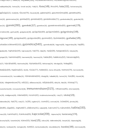
folyadék(119),
khagyma(47),
folsav(25),
folyadékbevitel(40),
folyadékfogyasztás(45),
főzés(149),
futás(132),
yadékpótlás(29),
fontos(25),
forralt bor(26),
Föld(27),
friss(44),
futóverseny(32),
ggőség(112),
fürdő(26),
fűszer(79),
fűszerek(28),
gabona(42),
gasztronómia(58),
genetika(45),
tén(32),
gluténmentes(34),
gomba(53),
gondolat(43),
gondolkodás(71),
gondoskodás(33),
gyakorlat(29),
gyerek(260),
gyermek(179),
gyerekek(117),
ász(31),
gyerekkor(32),
gyereknevelés(83),
gyógynövény(149),
ermekkor(36),
gyertya(28),
gyógyászat(36),
gyógyítás(69),
gyógymód(50),
ógyszer(165),
gyulladás(126),
gyógytea(40),
gyógyulás(85),
gyomor(62),
Gyömbér(66),
gyümölcs(340),
ulladáscsökkentő(102),
gyümölcslé(28),
hagyma(28),
hagyomány(36),
haj(85),
hangulat(112),
ápolás(36),
hajhullás(44),
hajmosás(24),
hal(70),
hála(25),
halál(39),
hányás(25),
yinger(25),
harmónia(69),
hasmenés(35),
hasznos(24),
hatás(84),
hatékony(52),
házasság(64),
i(27),
háziállat(48),
házimunka(28),
háztartás(43),
hétköznap(24),
hétvége(25),
hideg(80),
dratálás(69),
higiénia(52),
hit(26),
hízás(77),
hobbi(62),
home office(26),
hormon(79),
hormonok(25),
rmonrendszer(24),
hozzáállás(31),
hőmérséklet(44),
hőség(36),
hulladék(33),
humor(24),
hús(86),
húsvét(36),
idő(111),
ő(30),
idegrendszer(75),
időbeosztás(32),
időjárás(69),
idős(24),
illat(30),
illóolaj(77),
immunrendszer(315),
munerősítés(30),
immunerősítő(36),
influenza(45),
információ(33),
iskola(123),
er(29),
intelligencia(28),
internet(64),
inzulin(42),
inzulinrezisztencia(35),
írás(27),
olakezdés(25),
ital(75),
ivás(27),
íz(39),
izgalom(27),
izom(91),
izomzat(24),
ízület(54),
járvány(35),
kalória(193),
ték(89),
jóga(56),
Joghurt(67),
jótékony(41),
kaland(28),
kalcium(71),
kálium(50),
kapcsolat(209),
karácsony(174),
masz(30),
kamilla(41),
Kánikula(59),
káposzta(24),
kávé(125),
ácsonyfa(25),
karantén(34),
káros(53),
keksz(29),
kellemetlen(29),
kenyér(32),
képesség(28),
kezelés(166),
dés(31),
kerékpár(25),
keringés(26),
kert(52),
kertészkedés(26),
készülődés(24),
kézmosás(28),