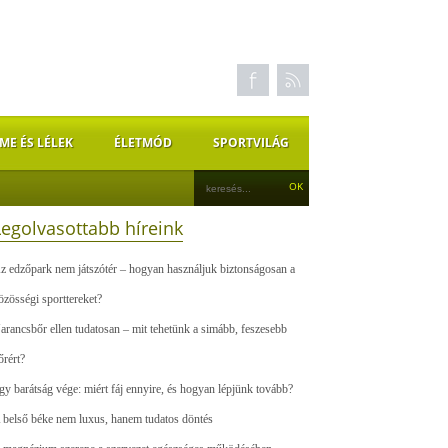
ME ÉS LÉLEK
ÉLETMÓD
SPORTVILÁG
Legolvasottabb híreink
z edzőpark nem játszótér – hogyan használjuk biztonságosan a
özösségi sporttereket?
arancsbőr ellen tudatosan – mit tehetünk a simább, feszesebb
őrért?
gy barátság vége: miért fáj ennyire, és hogyan lépjünk tovább?
 belső béke nem luxus, hanem tudatos döntés