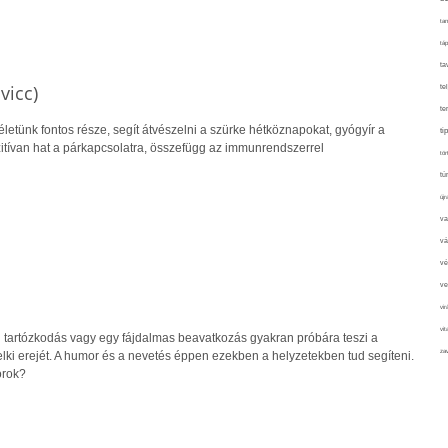
tan
táp
ta
vicc)
te
te
letünk fontos része, segít átvészelni a szürke hétköznapokat, gyógyír a
ti
tívan hat a párkapcsolatra, összefügg az immunrendszerrel
tör
tú
újr
va
vá
vé
ve
vir
vit
tartózkodás vagy egy fájdalmas beavatkozás gyakran próbára teszi a
zav
lelki erejét. A humor és a nevetés éppen ezekben a helyzetekben tud segíteni.
orok?