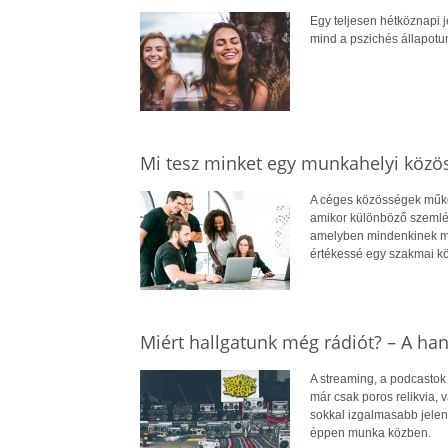
Egy teljesen hétköznapi 
mind a pszichés állapotu
Mi tesz minket egy munkahelyi közö
A céges közösségek működ
amikor különböző szemléle
amelyben mindenkinek me
értékessé egy szakmai k
Miért hallgatunk még rádiót? – A han
A streaming, a podcastok 
már csak poros relikvia, 
sokkal izgalmasabb jelen
éppen munka közben.