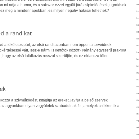
an mi adja a humor, és a sokszor ezzel együtt járó csipkelődések, ugratások
kié
l ez meg a mindennapokban, és milyen negatív hatásai lehetnek?
ki
ko
ko
d a randikat
ko
kör
ad a tökéletes párt, az első randi azonban nem éppen a terveidnek
köz
t kérdésessé vált, lesz-e bármi is kettőtök között? Néhány egyszerű praktika
kr
 hogy az első találkozás rosszul sikerüljön, és ez elriassza tőled
lá
lev
ma
ma
ek
me
me
kozza a szívműködést, kitágítja az ereket, javítja a belső szervek
mé
t az agyunkban olyan vegyületek szabadulnak fel, amelyek csökkentik a
mo
mu
na
ne
ny