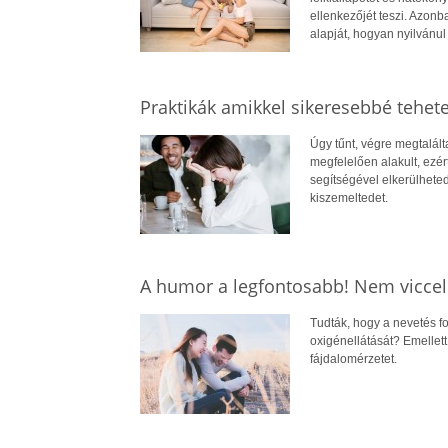
ellenkezőjét teszi. Azonb
alapját, hogyan nyilvánu
Praktikák amikkel sikeresebbé tehete
Úgy tűnt, végre megtalált
megfelelően alakult, ezér
segítségével elkerülheted,
kiszemeltedet.
A humor a legfontosabb! Nem viccel
Tudták, hogy a nevetés fo
oxigénellátását? Emellet
fájdalomérzetet.