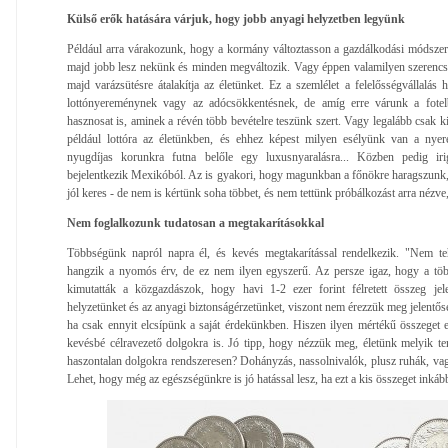
Külső erők hatására várjuk, hogy jobb anyagi helyzetben legyünk
Például arra várakozunk, hogy a kormány változtasson a gazdálkodási módszere
majd jobb lesz nekünk és minden megváltozik. Vagy éppen valamilyen szerencsej
majd varázsütésre átalakítja az életünket. Ez a szemlélet a felelősségvállalás h
lottónyereménynek vagy az adócsökkentésnek, de amíg erre várunk a fotel
hasznosat is, aminek a révén több bevételre teszünk szert. Vagy legalább csak 
például lottóra az életünkben, és ehhez képest milyen esélyünk van a nyer
nyugdíjas korunkra futna belőle egy luxusnyaralásra... Közben pedig i
bejelentkezik Mexikóból. Az is gyakori, hogy magunkban a főnökre haragszunk, 
jól keres - de nem is kértünk soha többet, és nem tettünk próbálkozást arra nézv
Nem foglalkozunk tudatosan a megtakarításokkal
Többségünk napról napra él, és kevés megtakarítással rendelkezik. "Nem te
hangzik a nyomós érv, de ez nem ilyen egyszerű. Az persze igaz, hogy a több
kimutatták a közgazdászok, hogy havi 1-2 ezer forint félretett összeg jel
helyzetünket és az anyagi biztonságérzetünket, viszont nem érezzük meg jelentő
ha csak ennyit elcsípünk a saját érdekünkben. Hiszen ilyen mértékű összeget 
kevésbé célravezető dolgokra is. Jó tipp, hogy nézzük meg, életünk melyik te
haszontalan dolgokra rendszeresen? Dohányzás, nassolnivalók, plusz ruhák, vag
Lehet, hogy még az egészségünkre is jó hatással lesz, ha ezt a kis összeget inkáb