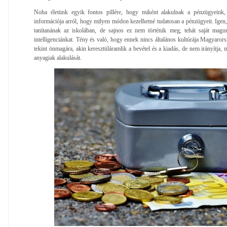
Noha életünk egyik fontos pillére, hogy miként alakulnak a pénzügyeink,
információja arról, hogy milyen módon kezelhetné tudatosan a pénzügyeit. Igen, i
tanítanának az iskolában, de sajnos ez nem történik meg, tehát saját mag
intelligenciánkat. Tény és való, hogy ennek nincs általános kultúrája Magyaro
tekint önmagára, akin keresztüláramlik a bevétel és a kiadás, de nem irányítja,
anyagiak alakulását.