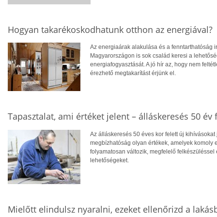
Hogyan takarékoskodhatunk otthon az energiával?
Az energiaárak alakulása és a fenntarthatóság i
Magyarországon is sok család keresi a lehetősé
energiafogyasztását. A jó hír az, hogy nem feltétl
érezhető megtakarítást érjünk el.
Tapasztalat, ami értéket jelent – álláskeresés 50 év f
Az álláskeresés 50 éves kor felett új kihívásokat
megbízhatóság olyan értékek, amelyek komoly el
folyamatosan változik, megfelelő felkészüléssel 
lehetőségeket.
Mielőtt elindulsz nyaralni, ezeket ellenőrizd a laká