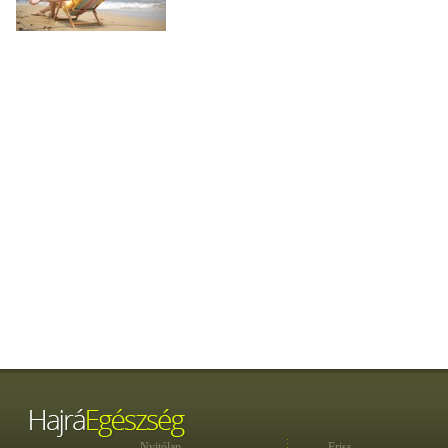
Nyitólap
Friss