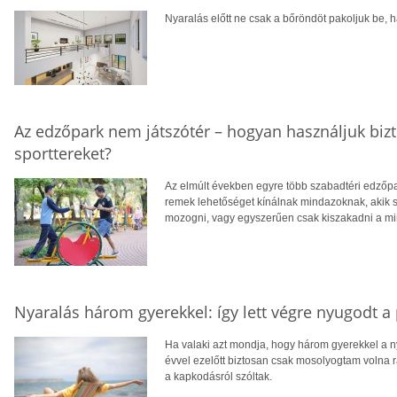
Nyaralás előtt ne csak a bőröndöt pakoljuk be, ha
Az edzőpark nem játszótér – hogyan használjuk biz
sporttereket?
Az elmúlt években egyre több szabadtéri edzőpa
remek lehetőséget kínálnak mindazoknak, akik
mozogni, vagy egyszerűen csak kiszakadni a m
Nyaralás három gyerekkel: így lett végre nyugodt a
Ha valaki azt mondja, hogy három gyerekkel a n
évvel ezelőtt biztosan csak mosolyogtam volna r
a kapkodásról szóltak.