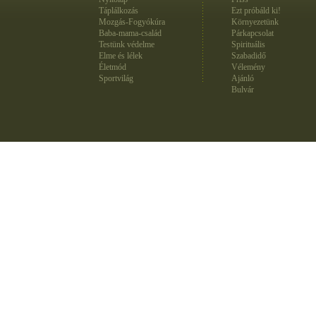
Táplálkozás
Ezt próbáld ki!
Mozgás-Fogyókúra
Környezetünk
Baba-mama-család
Párkapcsolat
Testünk védelme
Spirituális
Elme és lélek
Szabadidő
Életmód
Vélemény
Sportvilág
Ajánló
Bulvár