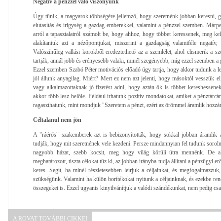
Negatív a pénzzel való viszonyunk
Úgy tűnik, a magyarok többségére jellemző, hogy szeretnénk jobban keresni, 
elutasítás és irigység a gazdag emberekkel, valamint a pénzzel szemben. Márp
arról a tapasztalatról számolt be, hogy ahhoz, hogy többet keressenek, meg kelle
alakítaniuk azt a nézőpontjukat, miszerint a gazdagság valamiféle negatív,
Valószínűleg vallási körökből eredeztethető az a szemlélet, ahol elismerik a s
tartják, annál jobb és erényesebb valaki, minél szegényebb, míg ezzel szemben a 
Ezzel szemben Szabó Péter motivációs előadó úgy tartja, hogy akkor tudunk a le
jól állunk anyagilag. Miért? Mert ez nem azt jelenti, hogy másoktól vesszük e
vagy alkalmazottaknak jó fizetést adni, hogy aztán ők is többet kereshessene
akkor több lesz belőle. Például írhatunk pozitív mondatokat, amiket a pénztárc
ragaszthatunk, mint mondjuk "Szeretem a pénzt, ezért az örömmel áramlik hozzá
Céltalanul nem jön
A "ráérős" szakemberek azt is bebizonyították, hogy sokkal jobban áramlik
tudják, hogy mit szeretnének vele kezdeni. Persze mindannyian fel tudunk sorol
nagyobb házat, szebb kocsit, meg hogy világ körüli útra mennénk. De ak
meghatározott, tiszta célokat tűz ki, az jobban irányba tudja állítani a pénzügyi e
keres. Segít, ha minél részletesebben leírjuk a céljainkat, és megfogalmazzu
szükségünk. Valamint ha külön borítékokat nyitunk a céljainknak, és ezekbe ren
összegeket is. Ezzel ugyanis kinyilvánítjuk a valódi szándékunkat, nem pedig cs
A ROVAT TOVÁBBI CIKKEI