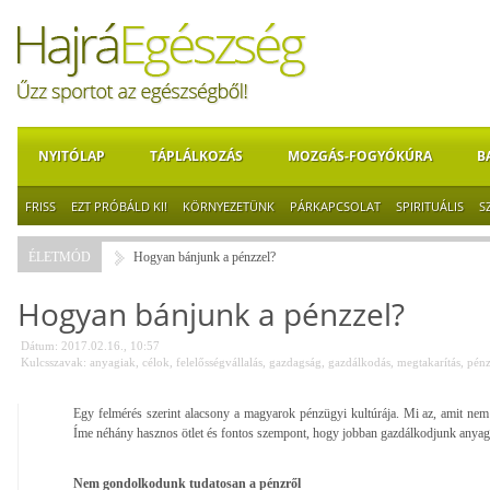
NYITÓLAP
TÁPLÁLKOZÁS
MOZGÁS-FOGYÓKÚRA
B
FRISS
EZT PRÓBÁLD KI!
KÖRNYEZETÜNK
PÁRKAPCSOLAT
SPIRITUÁLIS
S
ÉLETMÓD
Hogyan bánjunk a pénzzel?
Hogyan bánjunk a pénzzel?
Dátum: 2017.02.16., 10:57
Kulcsszavak:
anyagiak
,
célok
,
felelősségvállalás
,
gazdagság
,
gazdálkodás
,
megtakarítás
,
pén
Egy felmérés szerint alacsony a magyarok pénzügyi kultúrája. Mi az, amit nem 
Íme néhány hasznos ötlet és fontos szempont, hogy jobban gazdálkodjunk anyagi
Nem gondolkodunk tudatosan a pénzről