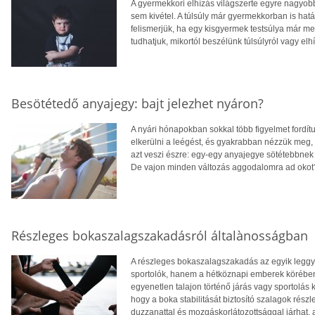
A gyermekkori elhízás világszerte egyre nagyo
sem kivétel. A túlsúly már gyermekkorban is hatá
felismerjük, ha egy kisgyermek testsúlya már 
tudhatjuk, mikortól beszélünk túlsúlyról vagy elh
Besötétedő anyajegy: bajt jelezhet nyáron?
A nyári hónapokban sokkal több figyelmet fordít
elkerülni a leégést, és gyakrabban nézzük meg,
azt veszi észre: egy-egy anyajegye sötétebbnek 
De vajon minden változás aggodalomra ad okot
Részleges bokaszalagszakadásról általànosságban
A részleges bokaszalagszakadás az egyik legg
sportolók, hanem a hétköznapi emberek körében 
egyenetlen talajon történő járás vagy sportolá
hogy a boka stabilitását biztosító szalagok rés
duzzanattal és mozgáskorlátozottsággal járhat, 