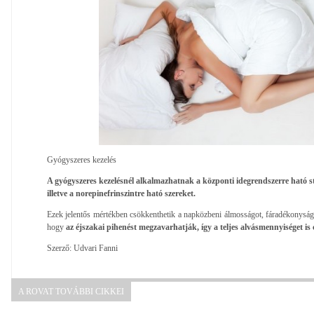
Gyógyszeres kezelés
A gyógyszeres kezelésnél alkalmazhatnak a központi idegrendszerre ható st
illetve a norepinefrinszintre ható szereket.
Ezek jelentős mértékben csökkenthetik a napközbeni álmosságot, fáradékonyságo
hogy
az éjszakai pihenést megzavarhatják, így a teljes alvásmennyiséget is
Szerző: Udvari Fanni
A ROVAT TOVÁBBI CIKKEI