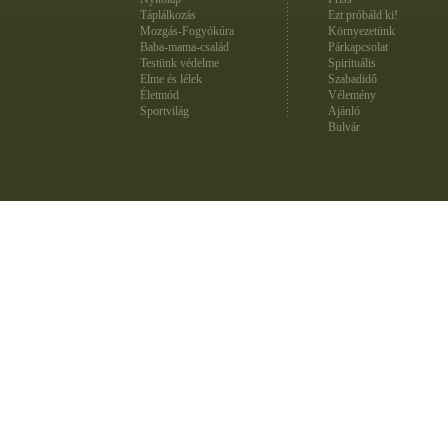
Táplálkozás
Ezt próbáld ki!
Mozgás-Fogyókúra
Környezetünk
Baba-mama-család
Párkapcsolat
Testünk védelme
Spirituális
Elme és lélek
Szabadidő
Életmód
Vélemény
Sportvilág
Ajánló
Bulvár