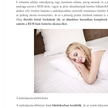
E rohamok néhány másodpercig vagy maximum néhány percig tartanak, és a p
tanúsága szerint a REM alvás, vagyis az alvás álomfázisának hirtelen fellépéséből
amikor erős érzelem hatására a narkolepsziában szenvedő izomtónusa hirtelen 
az ijedtség okozta összeeséshez, de ez a jelenség pozitív érzelmek hatására is 
főleg
ébredés körül fordulnak elő, az álmokhoz hasonlóan komplexek 
szintén a REM fázis betörése okozza őket.
A narkolepszia kórlefolyása
A narkolepszia többnyire fiatal
felnőttkorban kezdődik
, de az esetek túlnyomó