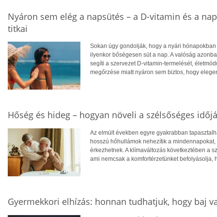
Nyáron sem elég a napsütés – a D-vitamin és a na
titkai
Sokan úgy gondolják, hogy a nyári hónapokban f
ilyenkor bőségesen süt a nap. A valóság azonba
segíti a szervezet D-vitamin-termelését, életm
megőrzése miatt nyáron sem biztos, hogy eleg
Hőség és hideg – hogyan növeli a szélsőséges időjá
Az elmúlt években egyre gyakrabban tapasztalhat
hosszú hőhullámok nehezítik a mindennapokat, té
érkezhetnek. A klímaváltozás következtében a 
ami nemcsak a komfortérzetünket befolyásolja, 
Gyermekkori elhízás: honnan tudhatjuk, hogy baj v