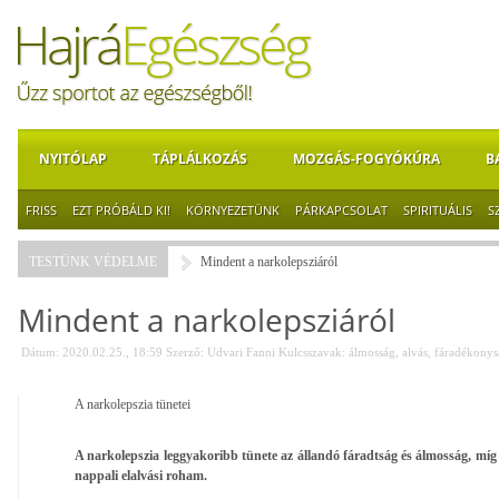
NYITÓLAP
TÁPLÁLKOZÁS
MOZGÁS-FOGYÓKÚRA
B
FRISS
EZT PRÓBÁLD KI!
KÖRNYEZETÜNK
PÁRKAPCSOLAT
SPIRITUÁLIS
S
TESTÜNK VÉDELME
Mindent a narkolepsziáról
Mindent a narkolepsziáról
Dátum: 2020.02.25., 18:59
Szerző:
Udvari Fanni
Kulcsszavak:
álmosság
,
alvás
,
fáradékonys
A narkolepszia tünetei
A narkolepszia leggyakoribb tünete az állandó fáradtság és álmosság, míg 
nappali elalvási roham.