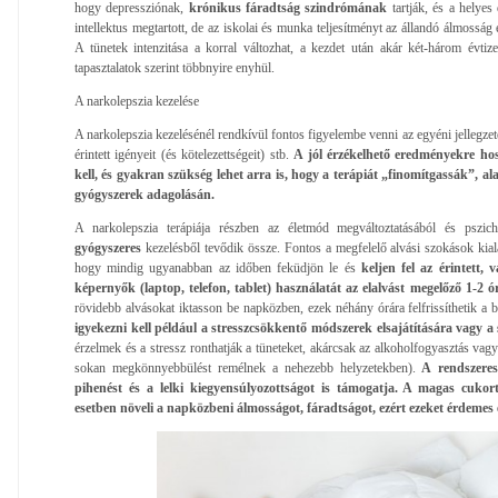
hogy depressziónak,
krónikus fáradtság szindrómának
tartják, és a helyes
intellektus megtartott, de az iskolai és munka teljesítményt az állandó álmosság 
A tünetek intenzitása a korral változhat, a kezdet után akár két-három évti
tapasztalatok szerint többnyire enyhül.
A narkolepszia kezelése
A narkolepszia kezelésénél rendkívül fontos figyelembe venni az egyéni jellegzet
érintett igényeit (és kötelezettségeit) stb.
A jól érzékelhető eredményekre hos
kell, és gyakran szükség lehet arra is, hogy a terápiát „finomítgassák”, al
gyógyszerek adagolásán.
A narkolepszia terápiája részben az életmód megváltoztatásából és pszic
gyógyszeres
kezelésből tevődik össze. Fontos a megfelelő alvási szokások kialak
hogy mindig ugyanabban az időben feküdjön le és
keljen fel az érintett, 
képernyők (laptop, telefon, tablet) használatát az elalvást megelőző 1-2 
rövidebb alvásokat iktasson be napközben, ezek néhány órára felfrissíthetik a 
igyekezni kell például a stresszcsökkentő módszerek elsajátítására vagy a
érzelmek és a stressz ronthatják a tüneteket, akárcsak az alkoholfogyasztás vag
sokan megkönnyebbülést remélnek a nehezebb helyzetekben).
A rendszeres 
pihenést és a lelki kiegyensúlyozottságot is támogatja. A magas cukor
esetben növeli a napközbeni álmosságot, fáradtságot, ezért ezeket érdemes 