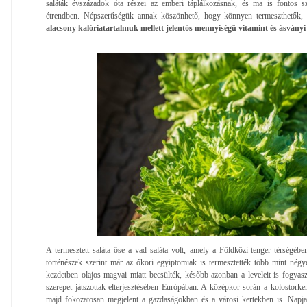
saláták évszázadok óta részei az emberi táplálkozásnak, és ma is fontos s
étrendben. Népszerűségük annak köszönhető, hogy könnyen termeszthetők, s
alacsony kalóriatartalmuk mellett jelentős mennyiségű vitamint és ásványi
A termesztett saláta őse a vad saláta volt, amely a Földközi-tenger térségé
történészek szerint már az ókori egyiptomiak is termesztették több mint négy
kezdetben olajos magvai miatt becsülték, később azonban a leveleit is fogya
szerepet játszottak elterjesztésében Európában. A középkor során a kolostorke
majd fokozatosan megjelent a gazdaságokban és a városi kertekben is. Napj