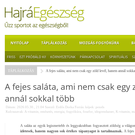
NYITÓLAP
TÁPLÁLKOZÁS
MOZGÁS-FOGYÓKÚRA
B
FRISS
EZT PRÓBÁLD KI!
KÖRNYEZETÜNK
PÁRKAPCSOLAT
SPIRITUÁLIS
S
TÁPLÁLKOZÁS
A fejes saláta, ami nem csak egy zöld levél, hanem annál sokka
A fejes saláta, ami nem csak egy 
annál sokkal több
Dátum: 2026.05.30., 21:04
Szerző:
Erdős Dorka
Forrás:
képek: pexels
Kulcsszavak:
A-vitamin
,
emésztés
,
energia
,
fogyókúra
,
foszfor
,
idegrendazser
,
K-vitamin
,
m
A saláta az egyik legismertebb és leggyakrabban fogyasztott zöldség a világo
ízletesek, hanem nagyon sok értékes tápanyagot is tartalmaznak.
A fejes 