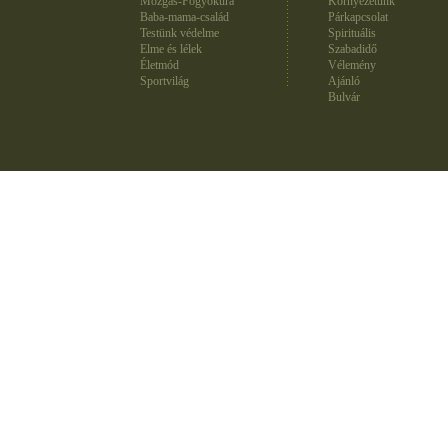
Mozgás-Fogyókúra
Környezetünk
Baba-mama-család
Párkapcsolat
Testünk védelme
Spirituális
Elme és lélek
Szabadidő
Életmód
Vélemény
Sportvilág
Ajánló
Bulvár