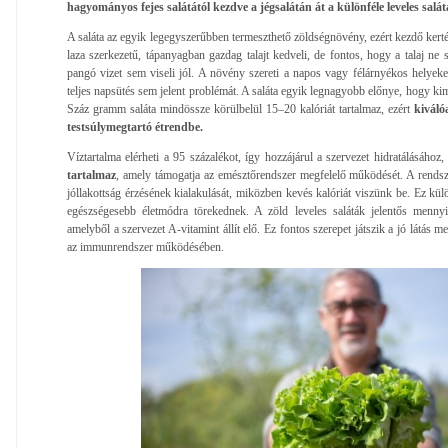
hagyományos fejes salátától kezdve a jégsalátán át a különféle leveles salát
A saláta az egyik legegyszerűbben termeszthető zöldségnövény, ezért kezdő kerté
laza szerkezetű, tápanyagban gazdag talajt kedveli, de fontos, hogy a talaj ne 
pangó vizet sem viseli jól. A növény szereti a napos vagy félárnyékos helyeket
teljes napsütés sem jelent problémát. A saláta egyik legnagyobb előnye, hogy ki
Száz gramm saláta mindössze körülbelül 15–20 kalóriát tartalmaz, ezért
kiváló
testsúlymegtartó étrendbe.
Víztartalma elérheti a 95 százalékot, így hozzájárul a szervezet hidratálásához
tartalmaz
, amely támogatja az emésztőrendszer megfelelő működését. A rendszer
jóllakottság érzésének kialakulását, miközben kevés kalóriát viszünk be. Ez kü
egészségesebb életmódra törekednek. A zöld leveles saláták jelentős mennyis
amelyből a szervezet A-vitamint állít elő. Ez fontos szerepet játszik a jó látás
az immunrendszer működésében.