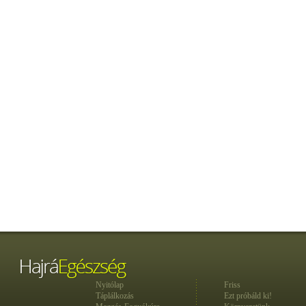
Nyitólap
Friss
Táplálkozás
Ezt próbáld ki!