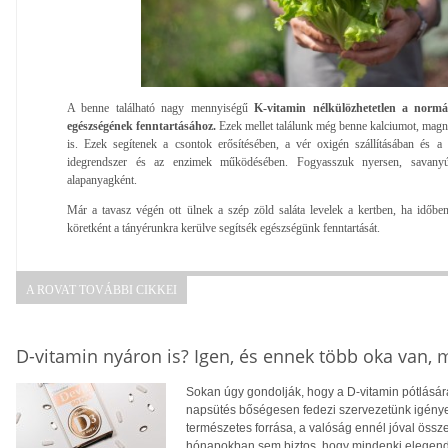
A benne található nagy mennyiségű
K-vitamin nélkülözhetetlen a normá
egészségének fenntartásához.
Ezek mellet találunk még benne kalciumot, magn
is. Ezek segítenek a csontok erősítésében, a vér oxigén szállításában és a 
idegrendszer és az enzimek működésében. Fogyasszuk nyersen, savanyú
alapanyagként.
Már a tavasz végén ott ülnek a szép zöld saláta levelek a kertben, ha időbe
köretként a tányérunkra kerülve segítsék egészségünk fenntartását.
A ROVAT TOVÁBBI CIKKEI
D-vitamin nyáron is? Igen, és ennek több oka van,
Sokan úgy gondolják, hogy a D-vitamin pótlására
napsütés bőségesen fedezi szervezetünk igényei
természetes forrása, a valóság ennél jóval öss
hónapokban sem biztos, hogy mindenki elegendő