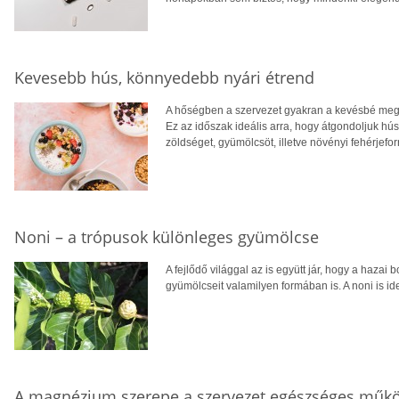
Kevesebb hús, könnyedebb nyári étrend
A hőségben a szervezet gyakran a kevésbé megte
Ez az időszak ideális arra, hogy átgondoljuk hú
zöldséget, gyümölcsöt, illetve növényi fehérjefo
Noni – a trópusok különleges gyümölcse
A fejlődő világgal az is együtt jár, hogy a hazai 
gyümölcseit valamilyen formában is. A noni is ide
A magnézium szerepe a szervezet egészséges műk