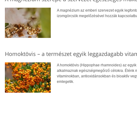
A magnézium az emberi szervezet egyik legfont
izomgörcsök megelőzésével hozzák kapcsolatba, v
Homoktövis – a természet egyik leggazdagabb vita
A homoktövis (Hippophae rhamnoides) az egyik
alkalmaznak egészségmegőrző célokra. Élénk n
vitaminokban, antioxidánsokban és bioaktív veg
emlegetik.