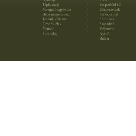
Táplálkozás
Ezt próbáld ki!
Mozgás-Fogyókúra
Környezetünk
Baba-mama-család
Párkapcsolat
Testünk védelme
Spirituális
Elme és lélek
Szabadidő
Életmód
Vélemény
Sportvilág
Ajánló
Bulvár