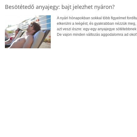
Besötétedő anyajegy: bajt jelezhet nyáron?
A nyári hónapokban sokkal több figyelmet fordít
elkerülni a leégést, és gyakrabban nézzük meg,
azt veszi észre: egy-egy anyajegye sötétebbnek 
De vajon minden változás aggodalomra ad okot