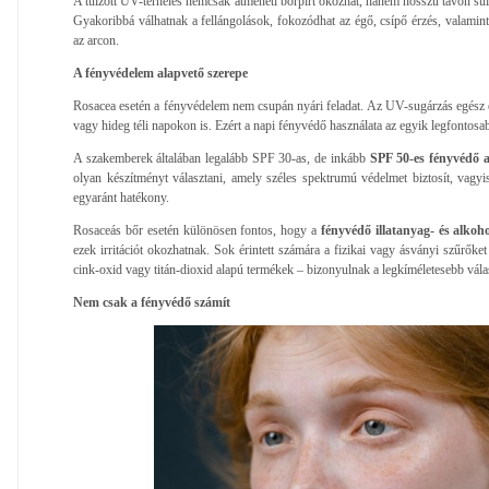
A túlzott UV-terhelés nemcsak átmeneti bőrpírt okozhat, hanem hosszú távon súlyo
Gyakoribbá válhatnak a fellángolások, fokozódhat az égő, csípő érzés, valamint
az arcon.
A fényvédelem alapvető szerepe
Rosacea esetén a fényvédelem nem csupán nyári feladat. Az UV-sugárzás egész 
vagy hideg téli napokon is. Ezért a napi fényvédő használata az egyik legfontosab
A szakemberek általában legalább SPF 30-as, de inkább
SPF 50-es fényvédő a
olyan készítményt választani, amely széles spektrumú védelmet biztosít, vag
egyaránt hatékony.
Rosaceás bőr esetén különösen fontos, hogy a
fényvédő illatanyag- és alkoh
ezek irritációt okozhatnak. Sok érintett számára a fizikai vagy ásványi szűrőke
cink-oxid vagy titán-dioxid alapú termékek – bizonyulnak a legkíméletesebb vála
Nem csak a fényvédő számít