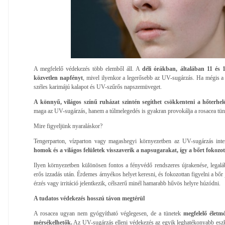
A megfelelő védekezés több elemből áll. A
déli órákban, általában 11 és 
közvetlen napfényt
, mivel ilyenkor a legerősebb az UV-sugárzás. Ha mégis a
széles karimájú kalapot és UV-szűrős napszemüveget.
A könnyű, világos színű ruházat szintén segíthet csökkenteni a hőterhelé
maga az UV-sugárzás, hanem a túlmelegedés is gyakran provokálja a rosacea tüne
Mire figyeljünk nyaraláskor?
Tengerparton, vízparton vagy magashegyi környezetben az UV-sugárzás inte
homok és a világos felületek visszaverik a napsugarakat, így a bőrt fokozott
Ilyen környezetben különösen fontos a fényvédő rendszeres újrakenése, legaláb
erős izzadás után. Érdemes árnyékos helyet keresni, és fokozottan figyelni a bőr
érzés vagy irritáció jelentkezik, célszerű minél hamarabb hűvös helyre húzódni.
A tudatos védekezés hosszú távon megtérül
A rosacea ugyan nem gyógyítható véglegesen, de a tünetek
megfelelő életm
mérsékelhetők.
Az UV-sugárzás elleni védekezés az egyik leghatékonyabb eszk