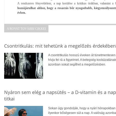
A rendszeres fényvédelem, a nap kerülése a kritikus órákban, valamint a 
hozzájárulhat ahhoz, hogy a rosaceás bőr nyugodtabb, kiegyensúlyozot
évben.
A ROVAT TOVÁBBI CIKKEI
Csontritkulás: mit tehetünk a megelőzés érdekében
A csontritkulás hosszú éveken át tünetmentesen a
hívja fel rá a figyelmet. A betegség kockázatána
azonban sokat segíthet a megelőzésben.
Nyáron sem elég a napsütés – a D-vitamin és a na
titkai
Sokan úgy gondolják, hogy a nyári hónapokban f
ilyenkor bőségesen süt a nap. A valóság azonba