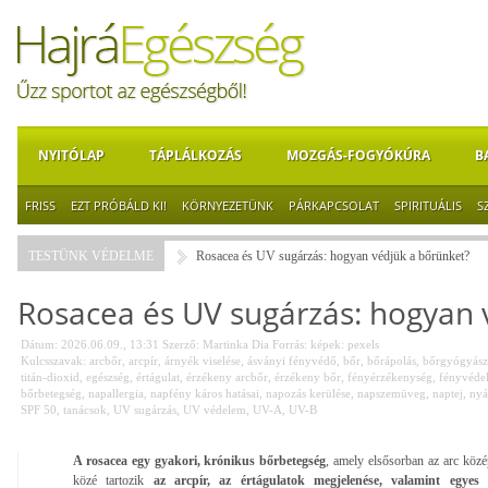
NYITÓLAP
TÁPLÁLKOZÁS
MOZGÁS-FOGYÓKÚRA
B
FRISS
EZT PRÓBÁLD KI!
KÖRNYEZETÜNK
PÁRKAPCSOLAT
SPIRITUÁLIS
S
TESTÜNK VÉDELME
Rosacea és UV sugárzás: hogyan védjük a bőrünket?
Rosacea és UV sugárzás: hogyan 
Dátum: 2026.06.09., 13:31
Szerző:
Martinka Dia
Forrás:
képek: pexels
Kulcsszavak:
arcbőr
,
arcpír
,
árnyék viselése
,
ásványi fényvédő
,
bőr
,
bőrápolás
,
bőrgyógyász
titán-dioxid
,
egészség
,
értágulat
,
érzékeny arcbőr
,
érzékeny bőr
,
fényérzékenység
,
fényvéde
bőrbetegség
,
napallergia
,
napfény káros hatásai
,
napozás kerülése
,
napszemüveg
,
naptej
,
nyá
SPF 50
,
tanácsok
,
UV sugárzás
,
UV védelem
,
UV-A
,
UV-B
A rosacea egy gyakori, krónikus bőrbetegség
, amely elsősorban az arc középs
közé tartozik
az arcpír, az értágulatok megjelenése, valamint egyes