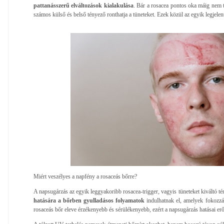
pattanásszerű elváltozások kialakulása
. Bár a rosacea pontos oka máig nem te
számos külső és belső tényező ronthatja a tüneteket. Ezek közül az egyik legjel
Miért veszélyes a napfény a rosaceás bőrre?
A napsugárzás az egyik leggyakoribb rosacea-trigger, vagyis tüneteket kiváltó t
hatására a bőrben gyulladásos folyamatok
indulhatnak el, amelyek fokozzák
rosaceás bőr eleve érzékenyebb és sérülékenyebb, ezért a napsugárzás hatásai er