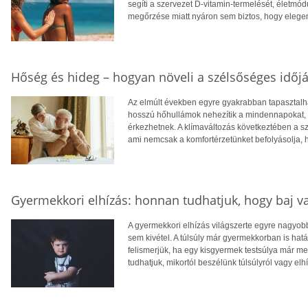
segíti a szervezet D-vitamin-termelését, életm
megőrzése miatt nyáron sem biztos, hogy eleg
Hőség és hideg – hogyan növeli a szélsőséges időjá
Az elmúlt években egyre gyakrabban tapasztalhat
hosszú hőhullámok nehezítik a mindennapokat, té
érkezhetnek. A klímaváltozás következtében a 
ami nemcsak a komfortérzetünket befolyásolja, 
Gyermekkori elhízás: honnan tudhatjuk, hogy baj v
A gyermekkori elhízás világszerte egyre nagyo
sem kivétel. A túlsúly már gyermekkorban is hatá
felismerjük, ha egy kisgyermek testsúlya már 
tudhatjuk, mikortól beszélünk túlsúlyról vagy elh