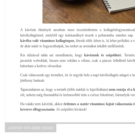
A kávézás élményét azonban most összeköthetem a kollagénfogyasztássa
kávékollagénnel, melyből egy teáskanálnyit teszek a poharamba minden nap
kávéba való vitaminos kollagénpor,
létezik több ízben is, ki lehet próbálni a v
de akár natúr is fogyaszthatjuk, ha ezeket az aromákat inkább mellőznénk.
Kis túlzással talán azt mondhatom, hogy
kávézunk és szépülün
k. Termés
javaslok weboldalt, hiszen nem reklám a célom, csak a piacon fellelhető kávé
bátorítani a kedves olvasókat.
Csak válasszunk egy terméket, ízt és tegyük bele a napi kávékollagén adagot a 
jótékony hatásait.
Tapasztalatom az, hogy a termék (több márkát is kipróbáltam)
nem rontja el a k
sőt, nekem még finomabbá és krémesebbé tette a csésze feketémet, bármelyik verz
Ha valaki nem kávézik, akkor
érdemes a natúr vitaminos fajtát választania é
keverve elfogyasztania
. Jó szépülést kívánok!
A ROVAT TOVÁBBI CIKKEI