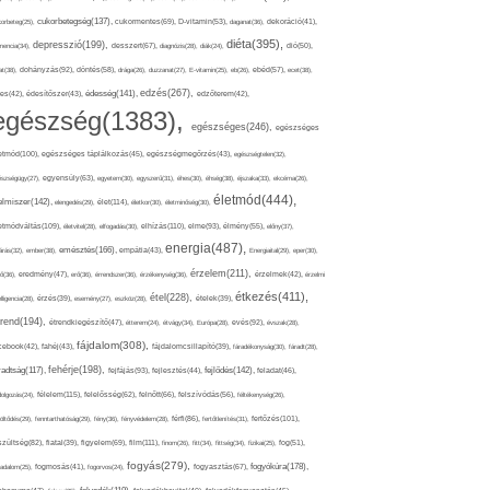
cukorbetegség(137),
orbeteg(25),
cukormentes(69),
D-vitamin(53),
daganat(36),
dekoráció(41),
diéta(395),
depresszió(199),
mencia(34),
desszert(67),
diagnózis(28),
diák(24),
dió(50),
dohányzás(92),
at(38),
döntés(58),
drága(26),
duzzanat(27),
E-vitamin(25),
eb(26),
ebéd(57),
ecet(38),
edzés(267),
édesség(141),
es(42),
édesítőszer(43),
edzőterem(42),
egészség(1383),
egészséges(246),
egészséges
etmód(100),
egészséges táplálkozás(45),
egészségmegőrzés(43),
egészségtelen(32),
észségügy(27),
egyensúly(63),
egyetem(30),
egyszerű(31),
éhes(30),
éhség(38),
éjszaka(33),
ekcéma(26),
életmód(444),
elmiszer(142),
élet(114),
elengedés(29),
életkor(30),
életminőség(30),
etmódváltás(109),
elhízás(110),
elme(93),
életvitel(28),
elfogadás(30),
élmény(55),
előny(37),
energia(487),
emésztés(166),
árás(32),
ember(38),
empátia(43),
Energiaital(29),
eper(30),
érzelem(211),
ő(36),
eredmény(47),
erő(36),
érrendszer(36),
érzékenység(36),
érzelmek(42),
érzelmi
étkezés(411),
étel(228),
elligencia(28),
érzés(39),
esemény(27),
eszköz(28),
ételek(39),
trend(194),
evés(92),
étrendkiegészítő(47),
étterem(24),
étvágy(34),
Európa(28),
évszak(28),
fájdalom(308),
cebook(42),
fahéj(43),
fájdalomcsillapító(39),
fáradékonyság(30),
fáradt(28),
fehérje(198),
radtság(117),
fejfájás(93),
fejlődés(142),
fejlesztés(44),
feladat(46),
félelem(115),
dolgozás(24),
felelősség(62),
felnőtt(66),
felszívódás(56),
féltékenység(26),
fertőzés(101),
töltődés(29),
fenntarthatóság(29),
fény(36),
fényvédelem(28),
férfi(86),
fertőtlenítés(31),
film(111),
szültség(82),
fiatal(39),
figyelem(69),
finom(26),
fitt(34),
fittség(34),
fizikai(25),
fog(51),
fogyás(279),
fogyókúra(178),
gadalom(25),
fogmosás(41),
fogorvos(24),
fogyasztás(67),