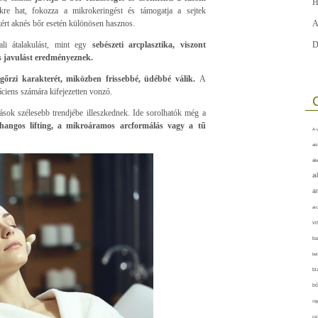
H
e hat, fokozza a mikrokeringést és támogatja a sejtek
ezért aknés bőr esetén különösen hasznos.
A
li átalakulást, mint egy
sebészeti arcplasztika, viszont
D
os javulást eredményeznek.
őrzi karakterét, miközben frissebbé, üdébbé válik.
A
áciens számára kifejezetten vonzó.
ások szélesebb trendjébe illeszkednek. Ide sorolhatók még a
rahangos lifting, a mikroáramos arcformálás vagy a tű
A-v
akt
áll
a
a
arc
vi
ba
bet
bi
bő
cig
csí