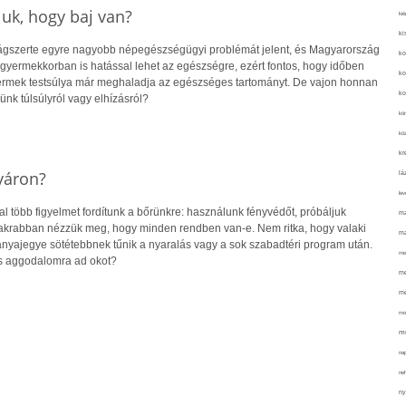
uk, hogy baj van?
kié
ki
lágszerte egyre nagyobb népegészségügyi problémát jelent, és Magyarország
ko
r gyermekkorban is hatással lehet az egészségre, ezért fontos, hogy időben
ko
yermek testsúlya már meghaladja az egészséges tartományt. De vajon honnan
ko
ünk túlsúlyról vagy elhízásról?
kör
köz
kr
yáron?
lá
lev
 több figyelmet fordítunk a bőrünkre: használunk fényvédőt, próbáljuk
ma
gyakrabban nézzük meg, hogy minden rendben van-e. Nem ritka, hogy valaki
ma
 anyajegye sötétebbnek tűnik a nyaralás vagy a sok szabadtéri program után.
me
s aggodalomra ad okot?
me
mé
mo
mu
na
ne
ny