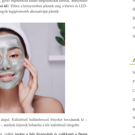
M
, gyors regenerációt kínáló megoldásokat keresik, amelyekkel
si id
ő. Ebben a környezetben jelentek meg a lézeres és LED-
H
yik legígéretesebb alternatíváját jelentik.
B
v
N
A
M
P
C
D
g
N
 alapul. Különböző hullámhosszú fényeket bocsátanak ki –
–, amelyek képesek behatolni a bőr különböző rétegeibe.
r
t, ezáltal
javítja a bőr feszességét és csökkenti a finom