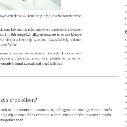
cuk
de
olyamatait aktiválják, nem pedig külső, invazív beavatkozással
div
éd
k nem helyettesítik teljes mértékben a plasztikai sebészetet,
tén.
Inkább megelőző, állapotfenntartó és enyhe-közepes
yük viszont a biztonság, az otthoni használhatóság, valamint
él
 kezelésekkel.
eg
él
 amerre a modern szépészet halad: kevesebb kockázat, több
yett egyre gyakrabban a fény kerül előtérbe, és bár ez nem
él
lternatívát kínál az esztétikai megújulásban.
elv
erd
int
é
fa
fá
őzés érdekében?
fel
fel
eken át tünetmentesen alakulhat ki, ezért gyakran csak egy váratlan törés
 A betegség kockázatának ismerete, a korai felismerés és a tudatos életmód
fe
a megelőzésben.
fo