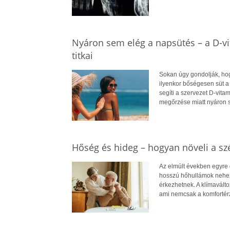
Nyáron sem elég a napsütés – a D-v
titkai
Sokan úgy gondolják, hog
ilyenkor bőségesen süt a
segíti a szervezet D-vit
megőrzése miatt nyáron 
Hőség és hideg – hogyan növeli a szé
Az elmúlt években egyre 
hosszú hőhullámok nehezít
érkezhetnek. A klímavált
ami nemcsak a komfortérz