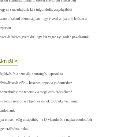
ielőtt elindulsz nyaralni, ezeket ellenőrizd a lakásban
ogyan szabaduljunk ki a túlgondolás csapdájából?
alatoni kaland biztonságban – így élvezd a nyarat felelősen a
ízparton
yaralás három gyerekkel: így lett végre nyugodt a pakolásunk
ktuális
eghízás és a szociális szorongás kapcsolata
ályaválasztás előtt – hasznos tippek a jó döntéshez
sontritkulás: mit tehetünk a megelőzés érdekében?
-vitamin nyáron is? Igen, és ennek több oka van, mint
ondolnánk
yáron sem elég a napsütés – a D-vitamin és a napkárosodott bőr
egenerálásának titkai