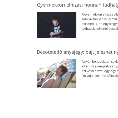
Gyermekkori elhízás: honnan tudhatj
A gyermekkori elhízás vi
sem kivétel. A túlsúly má
felismerjük, ha egy kisg
tudhatjuk, mikortól beszél
Besötétedő anyajegy: bajt jelezhet n
A nyári hónapokban sokkal
elkerülni a leégést, és 
azt veszi észre: egy-egy
De vajon minden változá