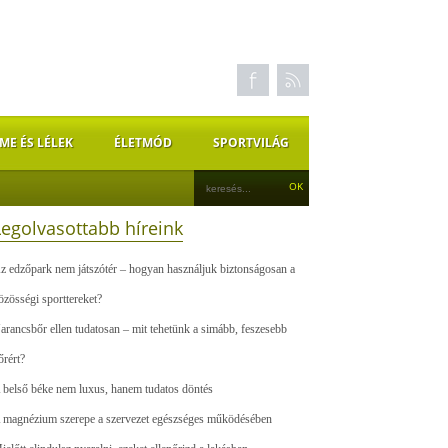
ME ÉS LÉLEK
ÉLETMÓD
SPORTVILÁG
Legolvasottabb híreink
z edzőpark nem játszótér – hogyan használjuk biztonságosan a
özösségi sporttereket?
arancsbőr ellen tudatosan – mit tehetünk a simább, feszesebb
őrért?
 belső béke nem luxus, hanem tudatos döntés
 magnézium szerepe a szervezet egészséges működésében