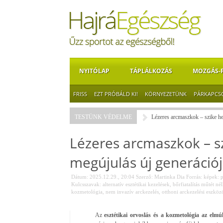
NYITÓLAP
TÁPLÁLKOZÁS
MOZGÁS-
FRISS
EZT PRÓBÁLD KI!
KÖRNYEZETÜNK
PÁRKAPCS
TESTÜNK VÉDELME
Lézeres arcmaszkok – szike hel
Lézeres arcmaszkok – szi
megújulás új generáció
Dátum: 2025.12.29., 20:04
Szerző:
Martinka Dia
Forrás:
képek: p
Kulcsszavak:
alternatív esztétikai kezelések
,
bőrfiatalítás műtét né
kozmetológia
,
nem invazív arckezelés
,
otthoni arckezelési eszköz
Az
esztétikai orvoslás és a kozmetológia az elmú