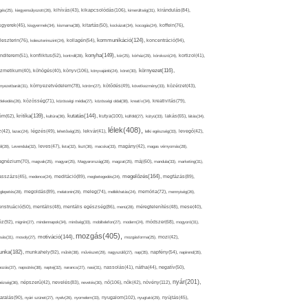
kikapcsolódás(106),
gés(25),
kiegyensúlyozott(26),
kihívás(43),
kimerültség(31),
kirándulás(84),
sgyerek(45),
kisgyermek(34),
kismama(38),
kitartás(50),
kockázat(34),
kocogás(24),
koffein(76),
kommunikáció(124),
koncentráció(94),
leszterin(76),
koleszterinszint(24),
kollagén(54),
konyha(149),
nditerem(51),
konfliktus(52),
kontroll(28),
kór(25),
kórház(29),
kórokozó(24),
kortizol(41),
könyv(106),
környezet(116),
zmetikum(40),
köhögés(40),
könyvajánló(24),
köret(30),
nyezetbarát(31),
környezetvédelem(78),
köröm(27),
kötődés(49),
következmény(33),
közérzet(43),
lekedés(26),
közösség(71),
közösségi média(27),
közösségi oldal(38),
kreatív(34),
kreativitás(79),
kritika(139),
kutatás(144),
kutya(100),
ém(62),
kultúra(36),
külföld(27),
kütyü(33),
lakás(65),
látás(34),
lélek(408),
z(42),
lazac(24),
légzés(49),
lehetőség(25),
lekvár(41),
lelki egészség(33),
levegő(42),
él(28),
Levendula(32),
leves(47),
lista(32),
liszt(36),
macska(33),
magány(42),
magas vérnyomás(28),
gnézium(70),
magvak(25),
magyar(25),
Magyarország(28),
magzat(25),
máj(60),
mandula(33),
marketing(31),
megelőzés(164),
sszázs(45),
medence(24),
meditáció(89),
megbetegedés(24),
megfázás(89),
glepetés(28),
megoldás(89),
melatonin(29),
meleg(74),
mellékhatás(24),
memória(72),
mennyiség(26),
nstruáció(50),
mentális(48),
mentális egészség(86),
menü(28),
méregtelenítés(48),
mese(40),
z(92),
migrén(27),
mindennapok(34),
minőség(33),
mobiltelefon(27),
modern(24),
módszer(68),
mogyoró(31),
mozgás(405),
motiváció(144),
sás(31),
mosoly(27),
mozgásforma(25),
mozi(42),
nka(182),
munkahely(92),
műtét(38),
művészet(29),
nagyszülő(27),
nap(35),
napfény(54),
napirend(35),
pozás(37),
napsütés(38),
naptej(32),
narancs(27),
nasi(31),
nassolás(41),
nátha(44),
negatív(50),
nyár(201),
nő(106),
növény(112),
hézség(36),
népszerű(42),
nevelés(83),
nevetés(30),
nők(42),
nyugalom(102),
aralás(90),
nyári szünet(27),
nyelv(26),
nyomelem(33),
nyugtató(29),
nyújtás(45),