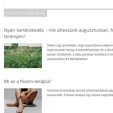
A ROVAT TOVÁBBI CIKKEI
Nyári kertészkedés – mit ültessünk augusztusban, h
teremjen?
Sokan úgy gondolják, hogy augusztusra véget ér
legfontosabb hónap a veteményesben és a díszke
lassan rövidülnek, a talaj azonban továbbra is m
csírázásához és fejlődéséhez.
Mi az a Niann-terápia?
A bőrünk feszessége korunk előrehaladtával egy
narancsbőr. A Niann-terápia egy remek megoldás