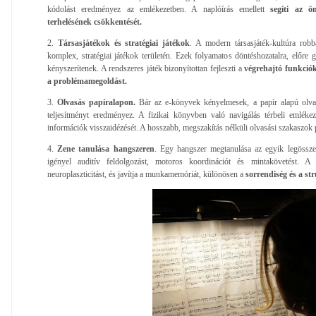
kódolást eredményez az emlékezetben. A naplóírás emellett
segíti az 
terhelésének csökkentését.
2.
Társasjátékok és stratégiai játékok
. A modern társasjáték-kultúra robb
komplex, stratégiai játékok területén. Ezek folyamatos döntéshozatalra, előre 
kényszerítenek. A rendszeres játék bizonyítottan fejleszti a
végrehajtó funkcióka
a problémamegoldást.
3.
Olvasás papíralapon.
Bár az e-könyvek kényelmesek, a papír alapú olvas
teljesítményt eredményez. A fizikai könyvben való navigálás térbeli emlékez
információk visszaidézését. A hosszabb, megszakítás nélküli olvasási szakaszok 
4.
Zene tanulása hangszeren
. Egy hangszer megtanulása az egyik legösszet
igényel auditív feldolgozást, motoros koordinációt és mintakövetést. A
neuroplaszticitást, és javítja a munkamemóriát, különösen a
sorrendiség és a str