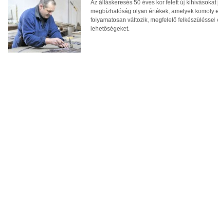
Az álláskeresés 50 éves kor felett új kihívásokat
megbízhatóság olyan értékek, amelyek komoly el
folyamatosan változik, megfelelő felkészüléssel 
lehetőségeket.