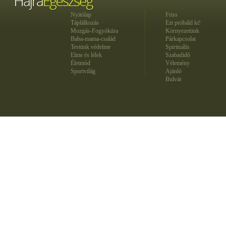
Nyitólap
Friss
Táplálkozás
Ezt próbáld ki!
Mozgás-Fogyókúra
Környezetünk
Baba-mama-család
Párkapcsolat
Testünk védelme
Spirituális
Elme és lélek
Szabadidő
Életmód
Vélemény
Sportvilág
Ajánló
Bulvár