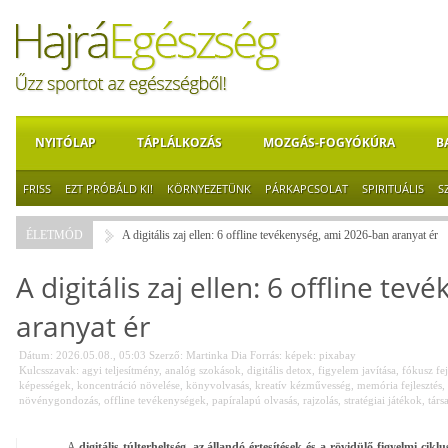
NYITÓLAP
TÁPLÁLKOZÁS
MOZGÁS-FOGYÓKÚRA
B
FRISS
EZT PRÓBÁLD KI!
KÖRNYEZETÜNK
PÁRKAPCSOLAT
SPIRITUÁLIS
S
ÉLETMÓD
A digitális zaj ellen: 6 offline tevékenység, ami 2026-ban aranyat ér
A digitális zaj ellen: 6 offline t
aranyat ér
Dátum: 2026.05.08., 05:03
Szerző:
Martinka Dia
Forrás:
képek: pixabay
Kulcsszavak:
agyi teljesítmény
,
analóg szokások
,
digitális detox
,
figyelem javítása
,
fókusz fej
képességek
,
koncentráció növelése
,
könyvolvasás
,
kreatív kézművesség
,
memória fejlesztés
,
növénygondozás
,
offline tevékenységek
,
papíralapú olvasás
,
rajzolás
,
stratégiai játékok
,
társ
A
digitális túlterheltség, az állandó értesítések és a rövidülő figyelmi ci