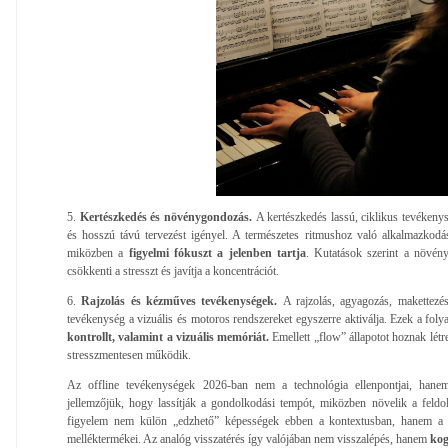
5.
Kertészkedés és növénygondozás.
A kertészkedés lassú, ciklikus tevékeny
és hosszú távú tervezést igényel. A természetes ritmushoz való alkalmazkodás 
miközben a
figyelmi fókuszt a jelenben tartja
. Kutatások szerint a növény
csökkenti a stresszt és javítja a koncentrációt.
6.
Rajzolás és kézműves tevékenységek.
A rajzolás, agyagozás, makettezé
tevékenység a vizuális és motoros rendszereket egyszerre aktiválja. Ezek a fol
kontrollt, valamint a vizuális memóriát.
Emellett „flow” állapotot hoznak létr
stresszmentesen működik.
Az offline tevékenységek 2026-ban nem a technológia ellenpontjai, hane
jellemzőjük, hogy lassítják a gondolkodási tempót, miközben növelik a feld
figyelem nem külön „edzhető” képességek ebben a kontextusban, hanem a 
melléktermékei. Az analóg visszatérés így valójában nem visszalépés, hanem
kog