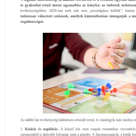
és gyakorlati trend mutat ugyanabba az irányba: az emberek tudatosan
tevékenységekhez. 2026-ban ezek már nem „nosztalgikus hobbik”, hanem k
tudatosan választott szokások, amelyek kimutathatóan támogatják a mem
rugalmasságot.
Az alábbi hat tevékenység különösen erősödő trend, és mindegyik más módon ed
1.
Kézírás és naplóírás.
A kézzel írás nem csupán romantikus visszatérés
szempontból is aktívabb folyamat, mint a gépelés. A finommozgások, a betűk fo