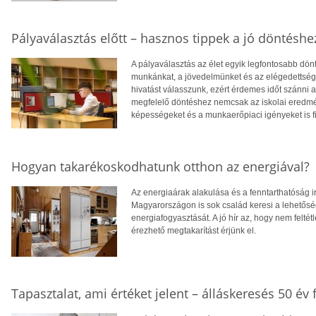
Pályaválasztás előtt – hasznos tippek a jó döntéshe
A pályaválasztás az élet egyik legfontosabb dö
munkánkat, a jövedelmünket és az elégedettség
hivatást válasszunk, ezért érdemes időt szánni
megfelelő döntéshez nemcsak az iskolai eredm
képességeket és a munkaerőpiaci igényeket is f
Hogyan takarékoskodhatunk otthon az energiával?
Az energiaárak alakulása és a fenntarthatóság i
Magyarországon is sok család keresi a lehetősé
energiafogyasztását. A jó hír az, hogy nem feltétl
érezhető megtakarítást érjünk el.
Tapasztalat, ami értéket jelent – álláskeresés 50 év f