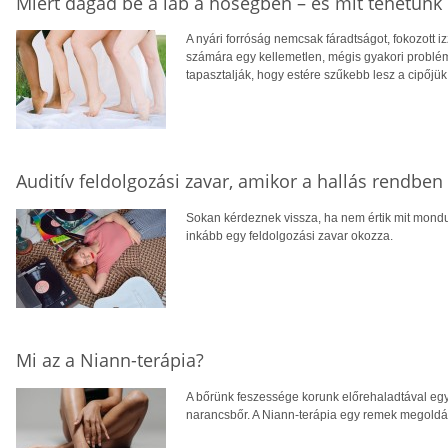
Miért dagad be a láb a hőségben – és mit tehetünk 
A nyári forróság nemcsak fáradtságot, fokozott 
számára egy kellemetlen, mégis gyakori problé
tapasztalják, hogy estére szűkebb lesz a cipőjük
Auditív feldolgozási zavar, amikor a hallás rendbe
Sokan kérdeznek vissza, ha nem értik mit mondu
inkább egy feldolgozási zavar okozza.
Mi az a Niann-terápia?
A bőrünk feszessége korunk előrehaladtával egy
narancsbőr. A Niann-terápia egy remek megoldás