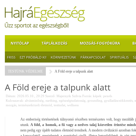
NYITÓLAP
TÁPLÁLKOZÁS
MOZGÁS-FOGYÓKÚRA
B
FRISS
EZT PRÓBÁLD KI!
KÖRNYEZETÜNK
PÁRKAPCSOLAT
SPIRITUÁLIS
S
TESTÜNK VÉDELME
A Föld ereje a talpunk alatt
A Föld ereje a talpunk alatt
Dátum: 2026.05.10., 20:29
Szerző:
Majernyik Szilvia
Forrás:
képek: pexels
Kulcsszavak:
alvásminőség
,
earthing
,
egészségtudatosság
,
grounding
,
gyulladáscsökkentés
,
m
mozgás
,
természetközeli életmód
,
testtudat
,
wellness
Az emberiség történetének túlnyomó részében természetes volt, hogy mezítláb j
utunk.
A föld, a homok, a fű vagy a nedves talaj közvetlen érintése mind
nem pedig egy újabb tudatos életmód trendnek. A modern civilizáció azonban foko
a kapcsolattól, megjelentek a gumitalpú cipők, illetve betonfelületek és zárt ter