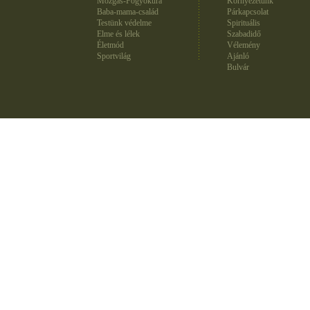
Mozgás-Fogyókúra
Környezetünk
Baba-mama-család
Párkapcsolat
Testünk védelme
Spirituális
Elme és lélek
Szabadidő
Életmód
Vélemény
Sportvilág
Ajánló
Bulvár