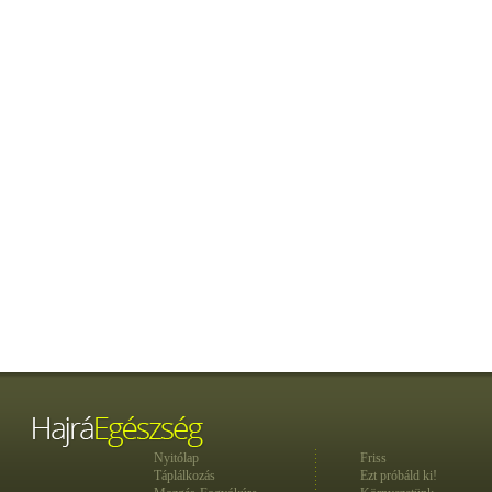
Nyitólap
Friss
Táplálkozás
Ezt próbáld ki!