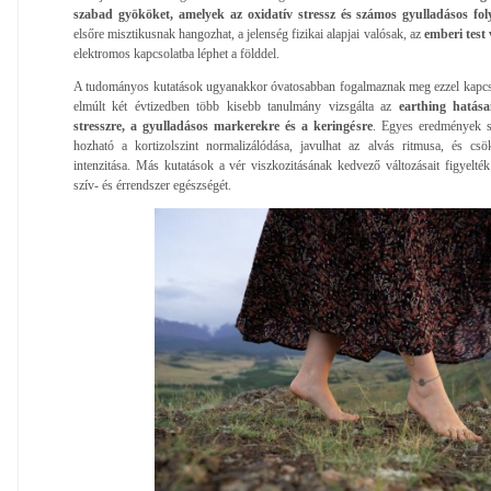
szabad gyököket, amelyek az oxidatív stressz és számos gyulladásos fol
elsőre misztikusnak hangozhat, a jelenség fizikai alapjai valósak, az
emberi test 
elektromos kapcsolatba léphet a földdel.
A tudományos kutatások ugyanakkor óvatosabban fogalmaznak meg ezzel kapcsol
elmúlt két évtizedben több kisebb tanulmány vizsgálta az
earthing hatása
stresszre, a gyulladásos markerekre és a keringésre
. Egyes eredmények sz
hozható a kortizolszint normalizálódása, javulhat az alvás ritmusa, és cs
intenzitása. Más kutatások a vér viszkozitásának kedvező változásait figyelté
szív- és érrendszer egészségét.