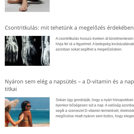
Csontritkulás: mit tehetünk a megelőzés érdekében
A csontritkulás hosszú éveken át tünetmentesen a
hívja fel rá a figyelmet. A betegség kockázatána
azonban sokat segíthet a megelőzésben.
Nyáron sem elég a napsütés – a D-vitamin és a na
titkai
Sokan úgy gondolják, hogy a nyári hónapokban f
ilyenkor bőségesen süt a nap. A valóság azonba
segíti a szervezet D-vitamin-termelését, életm
megőrzése miatt nyáron sem biztos, hogy eleg