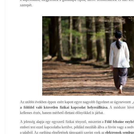
szerepét.
Az utóbbi években éppen ezért kapott egyre nagyobb figyelmet az úgynevezett „
a földdel való közvetlen fizikai kapcsolat helyreállítása.
A módszer hívei 
kellemes érzés, hanem mérhető élettani előnyökkel is járhat.
A jelenség alapja egy egyszerű fizikai tényező, miszerint a
Föld felszíne enyh
emberi test ezzel kapcsolatba kerülve, például mezítláb állva a füvön vagy a ned
a talajból. Az earthing elméletének támogatói szerint ezek az
elektronok semlege