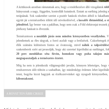
A kritikusok azonban rámutatnak arra, hogy a rendelkezésre álló vizsgálatok
több
hiányoznak a nagy, független, kontrollált kutatások. Emiatt az earthing jelenleg 
terápiának. Sok szakember szerint a pozitív hatások részben abból is fakadhatn
együtt jár a természetben töltött idő növekedésével, a
lassabb életmóddal, a st
jelenléttel.
Így benne van a pakliban, hogy nem csak a Föld elektronjai tesznek jó
jótékony hatásait is élvezzük.
Természetesen
a mezítláb járás nem minden környezetben veszélytelen.
Vá
jelenthetnek az éles tárgyak, a forró aszfalt vagy a fertőzések. Cukorbetegek 
élők számára különösen fontos az óvatosság, mivel
náluk a talpsérülése
szakemberek ezért azt javasolják, hogy aki szeretné kipróbálni az earthinget, f
20 perc mezítlábas séta füvön, homokon vagy puha talajon már
megtapasztaljuk a természetes érzetet.
Még ha nem is jelentkezik világmegváltó javulás, könnyen lehetséges, hogy v
rendszeresen időt töltsön a szabadban, így mindenképp érdemes lehet kipróbálni
tenni, hogyha kicsit hagyjuk az érzékszerveinket egy nyugodt környezetben,
kibontakozni.
A ROVAT TOVÁBBI CIKKEI