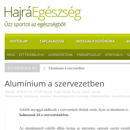
NYITÓLAP
TÁPLÁLKOZÁS
MOZGÁS-FOGYÓKÚRA
B
FRISS
EZT PRÓBÁLD KI!
KÖRNYEZETÜNK
PÁRKAPCSOLAT
SPIRITUÁLIS
S
EZT PRÓBÁLD KI!
Alumínium a szervezetben
Alumínium a szervezetben
Dátum: 2026.05.10., 07:09
Szerző:
Erdős Dorka
Forrás:
képek: pexels
Kulcsszavak:
alumínium
,
dezodor
,
étrendkiegészítő
,
fáradtság
,
felhalmozódás
,
folyadékbevit
Sokféle anyaggal találkozik a szervezetünk életünk során, ilyen az alumínium is,
halmozzuk fel a szervezetünkben.
Az alumíniumról sokféle állítás kering az interneten, egyesek szerint veszé