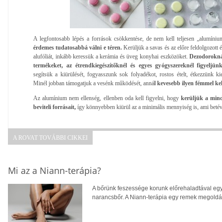
A legfontosabb lépés a források csökkentése, de nem kell teljesen „alumíniu
érdemes tudatosabbá válni e téren.
Kerüljük a savas és az előre feldolgozott 
alufóliát, inkább keressük a kerámia és üveg konyhai eszközöket.
Dezodorokná
termékeket, az étrendkiegészítőknél és egyes gyógyszereknél figyeljü
segítsük a kiürülését, fogyasszunk sok folyadékot, rostos ételt, étkezzünk k
Minél jobban támogatjuk a vesénk működését, anná
l kevesebb ilyen fémmel k
Az alumínium nem ellenség, ellenben oda kell figyelni, hogy
kerüljük a min
beviteli forrásait,
így könnyebben kiürül az a minimális mennyiség is, ami betév
A ROVAT TOVÁBBI CIKKEI
Mi az a Niann-terápia?
A bőrünk feszessége korunk előrehaladtával egy
narancsbőr. A Niann-terápia egy remek megoldás