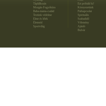
Táplálkozás
Ezt próbáld ki!
Mozgás-Fogyókúra
Környezetünk
Baba-mama-család
Párkapcsolat
Testünk védelme
Spirituális
Elme és lélek
Szabadidő
Életmód
Vélemény
Sportvilág
Ajánló
Bulvár