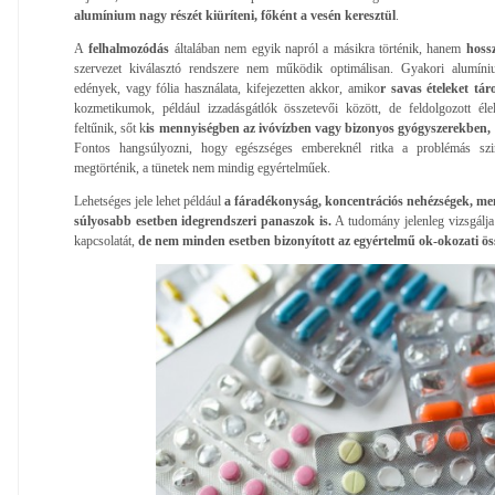
alumínium nagy részét kiüríteni, főként a vesén keresztül
.
A
felhalmozódás
általában nem egyik napról a másikra történik, hanem
hoss
szervezet kiválasztó rendszere nem működik optimálisan. Gyakori alumíni
edények, vagy fólia használata, kifejezetten akkor, amiko
r savas ételeket tá
kozmetikumok, például izzadásgátlók összetevői között, de feldolgozott éle
feltűnik, sőt k
is mennyiségben az ivóvízben vagy bizonyos gyógyszerekben,
Fontos hangsúlyozni, hogy egészséges embereknél ritka a problémás sz
megtörténik, a tünetek nem mindig egyértelműek.
Lehetséges jele lehet például
a fáradékonyság, koncentrációs nehézségek, me
súlyosabb esetben idegrendszeri panaszok is.
A tudomány jelenleg vizsgálj
kapcsolatát,
de nem minden esetben bizonyított az egyértelmű ok-okozati ös