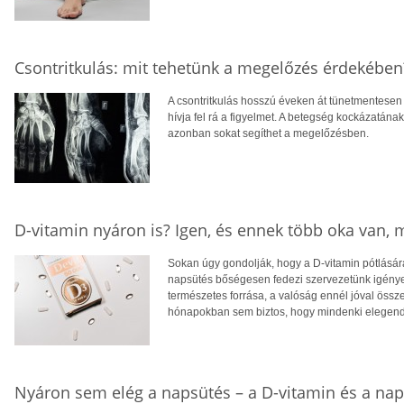
Csontritkulás: mit tehetünk a megelőzés érdekében
A csontritkulás hosszú éveken át tünetmentesen a
hívja fel rá a figyelmet. A betegség kockázatána
azonban sokat segíthet a megelőzésben.
D-vitamin nyáron is? Igen, és ennek több oka van,
Sokan úgy gondolják, hogy a D-vitamin pótlására
napsütés bőségesen fedezi szervezetünk igényei
természetes forrása, a valóság ennél jóval öss
hónapokban sem biztos, hogy mindenki elegendő
Nyáron sem elég a napsütés – a D-vitamin és a na