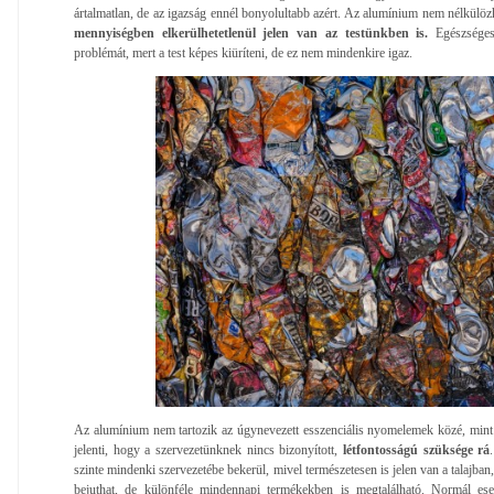
ártalmatlan, de az igazság ennél bonyolultabb azért. Az alumínium nem nélkülöz
mennyiségben elkerülhetetlenül jelen van az testünkben is.
Egészsége
problémát, mert a test képes kiüríteni, de ez nem mindenkire igaz.
Az alumínium nem tartozik az úgynevezett esszenciális nyomelemek közé, mint
jelenti, hogy a szervezetünknek nincs bizonyított,
létfontosságú szüksége rá
szinte mindenki szervezetébe bekerül, mivel természetesen is jelen van a talajban,
bejuthat, de különféle mindennapi termékekben is megtalálható. Normál e