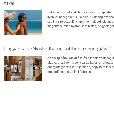
titkai
Sokan úgy gondolják, hogy a nyári hónapokban f
ilyenkor bőségesen süt a nap. A valóság azonba
segíti a szervezet D-vitamin-termelését, életm
megőrzése miatt nyáron sem biztos, hogy eleg
Hogyan takarékoskodhatunk otthon az energiával?
Az energiaárak alakulása és a fenntarthatóság i
Magyarországon is sok család keresi a lehetősé
energiafogyasztását. A jó hír az, hogy nem feltétl
érezhető megtakarítást érjünk el.