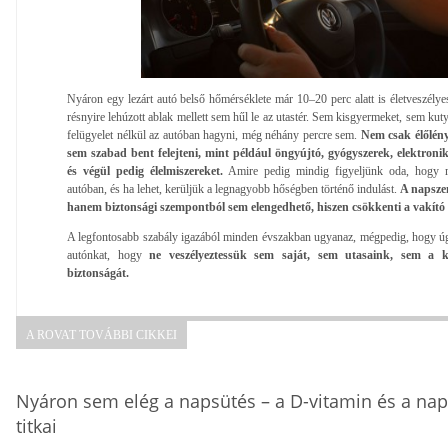
Nyáron egy lezárt autó belső hőmérséklete már 10–20 perc alatt is életveszély
résnyire lehúzott ablak mellett sem hűl le az utastér. Sem kisgyermeket, sem kut
felügyelet nélkül az autóban hagyni, még néhány percre sem.
Nem csak élőlén
sem szabad bent felejteni, mint például öngyújtó, gyógyszerek, elektroni
és végül pedig élelmiszereket.
Amire pedig mindig figyeljünk oda, hogy m
autóban, és ha lehet, kerüljük a legnagyobb hőségben történő indulást.
A napsze
hanem biztonsági szempontból sem elengedhető, hiszen csökkenti a vakító 
A legfontosabb szabály igazából minden évszakban ugyanaz, mégpedig, hogy úg
autónkat, hogy
ne veszélyeztessük sem saját, sem utasaink, sem a kö
biztonságát.
A ROVAT TOVÁBBI CIKKEI
Nyáron sem elég a napsütés – a D-vitamin és a na
titkai