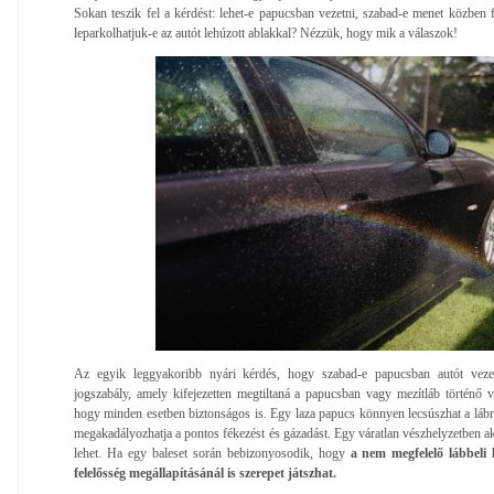
Sokan teszik fel a kérdést: lehet-e papucsban vezetni, szabad-e menet közben f
leparkolhatjuk-e az autót lehúzott ablakkal? Nézzük, hogy mik a válaszok!
Az egyik leggyakoribb nyári kérdés, hogy szabad-e papucsban autót veze
jogszabály, amely kifejezetten megtiltaná a papucsban vagy mezítláb történő ve
hogy minden esetben biztonságos is. Egy laza papucs könnyen lecsúszhat a lábr
megakadályozhatja a pontos fékezést és gázadást. Egy váratlan vészhelyzetben a
lehet. Ha egy baleset során bebizonyosodik, hogy
a nem megfelelő lábbeli 
felelősség megállapításánál is szerepet játszhat.