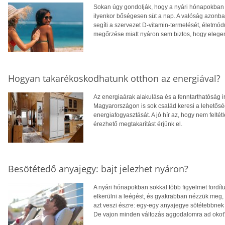
Sokan úgy gondolják, hogy a nyári hónapokban f
ilyenkor bőségesen süt a nap. A valóság azonba
segíti a szervezet D-vitamin-termelését, életm
megőrzése miatt nyáron sem biztos, hogy eleg
Hogyan takarékoskodhatunk otthon az energiával?
Az energiaárak alakulása és a fenntarthatóság i
Magyarországon is sok család keresi a lehetősé
energiafogyasztását. A jó hír az, hogy nem feltétl
érezhető megtakarítást érjünk el.
Besötétedő anyajegy: bajt jelezhet nyáron?
A nyári hónapokban sokkal több figyelmet fordít
elkerülni a leégést, és gyakrabban nézzük meg,
azt veszi észre: egy-egy anyajegye sötétebbnek 
De vajon minden változás aggodalomra ad okot