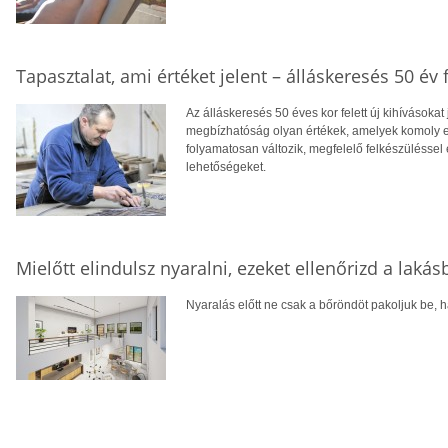
Tapasztalat, ami értéket jelent – álláskeresés 50 év f
Az álláskeresés 50 éves kor felett új kihívásokat
megbízhatóság olyan értékek, amelyek komoly el
folyamatosan változik, megfelelő felkészüléssel 
lehetőségeket.
Mielőtt elindulsz nyaralni, ezeket ellenőrizd a laká
Nyaralás előtt ne csak a bőröndöt pakoljuk be, ha