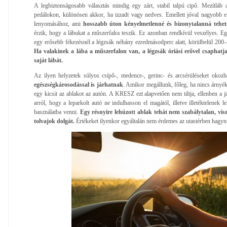
A legbiztonságosabb választás mindig egy zárt, stabil talpú cipő. Mezítlá
pedálokon, különösen akkor, ha izzadt vagy nedves. Emellett jóval nagyobb e
lenyomásához, ami
hosszabb úton kényelmetlenné és bizonytalanná teheti
érzik, hogy a lábukat a műszerfalra teszik. Ez azonban rendkívül veszélyes. Eg
egy erősebb fékezésnél a légzsák néhány ezredmásodperc alatt, körülbelül 200–
Ha valakinek a lába a műszerfalon van, a légzsák óriási erővel csaphatj
saját lábát.
Az ilyen helyzetek súlyos csípő-, medence-, gerinc- és arcsérüléseket okozh
egészségkárosodással is járhatnak
. Amikor megállunk, főleg, ha nincs árnyék
egy kicsit az ablakot az autón. A KRESZ ezt alapvetően nem tiltja, ellenben a 
arról, hogy a leparkolt autó ne indulhasson el magától, illetve illetéktelenek 
használatba venni.
Egy résnyire lehúzott ablak tehát nem szabálytalan, vis
tolvajok dolgát.
Értékeket ilyenkor egyáltalán nem érdemes az utastérben hagyn