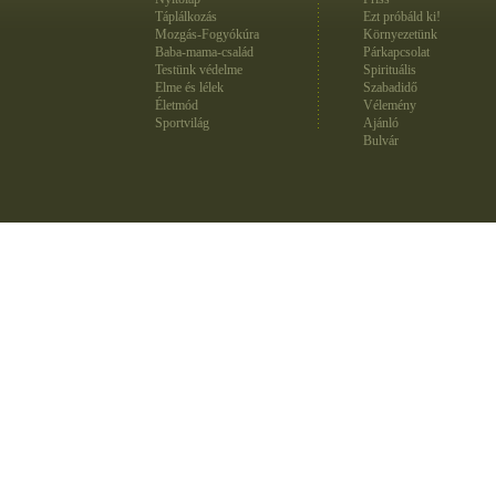
Táplálkozás
Ezt próbáld ki!
Mozgás-Fogyókúra
Környezetünk
Baba-mama-család
Párkapcsolat
Testünk védelme
Spirituális
Elme és lélek
Szabadidő
Életmód
Vélemény
Sportvilág
Ajánló
Bulvár