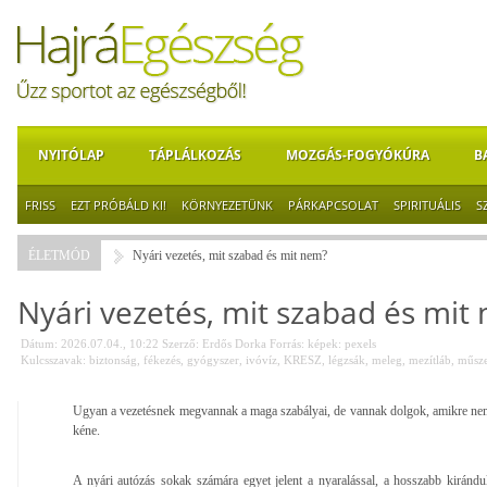
NYITÓLAP
TÁPLÁLKOZÁS
MOZGÁS-FOGYÓKÚRA
B
FRISS
EZT PRÓBÁLD KI!
KÖRNYEZETÜNK
PÁRKAPCSOLAT
SPIRITUÁLIS
S
ÉLETMÓD
Nyári vezetés, mit szabad és mit nem?
Nyári vezetés, mit szabad és mit
Dátum: 2026.07.04., 10:22
Szerző:
Erdős Dorka
Forrás:
képek: pexels
Kulcsszavak:
biztonság
,
fékezés
,
gyógyszer
,
ivóvíz
,
KRESZ
,
légzsák
,
meleg
,
mezítláb
,
műsze
Ugyan a vezetésnek megvannak a maga szabályai, de vannak dolgok, amikre nem
kéne.
A nyári autózás sokak számára egyet jelent a nyaralással, a hosszabb kirándul