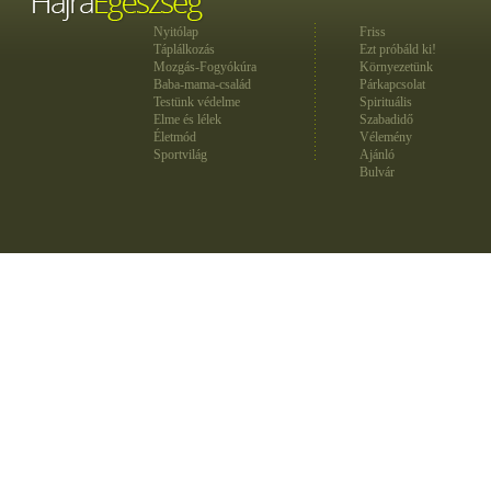
Nyitólap
Friss
Táplálkozás
Ezt próbáld ki!
Mozgás-Fogyókúra
Környezetünk
Baba-mama-család
Párkapcsolat
Testünk védelme
Spirituális
Elme és lélek
Szabadidő
Életmód
Vélemény
Sportvilág
Ajánló
Bulvár