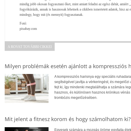
mindig jobb okosan fogyasztani őket, mint amiatt feladni az egész diétát, amiért 
fogyókúrázik, annak is hasznosak lehetnek a cikkben ismertetett adatok, hisz az
mindegy, hogy mit (és mennyit) fogyasztanak.
Fotó:
pixabay.com
A ROVAT TOVÁBBI CIKKEI
Milyen problémák esetén ajánlott a kompressziós 
A kompressziós harisnya egy speciális ruhadarab
segítségével javítja a vérkeringést, és megelőz
fejt ki, így mindenki megtalálhatja a számára 
hasznos, és különösen hasznos krónikus vénás e
trombózis megelőzésében.
Mit jelent a fitnesz korom és hogy számolhatom ki?
Egyesek számára a mozgás öröme egyfajta élet