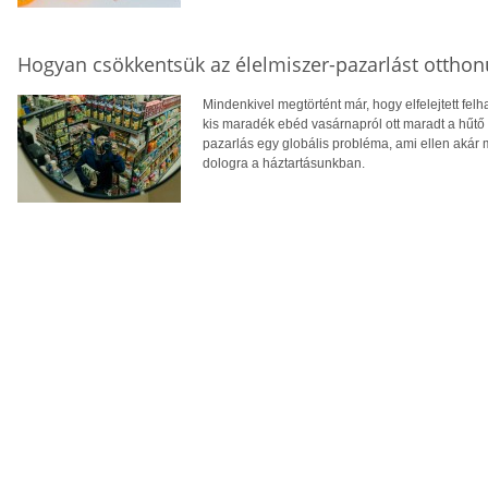
Hogyan csökkentsük az élelmiszer-pazarlást ottho
Mindenkivel megtörtént már, hogy elfelejtett fel
kis maradék ebéd vasárnapról ott maradt a hűtő s
pazarlás egy globális probléma, ami ellen akár
dologra a háztartásunkban.