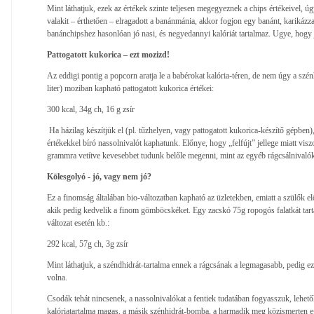
Mint láthatjuk, ezek az értékek szinte teljesen megegyeznek a chips értékeivel, ú
valakit – érthetően – elragadott a banánmánia, akkor fogjon egy banánt, karikázza 
banánchipshez hasonlóan jó nasi, és negyedannyi kalóriát tartalmaz. Ugye, hogy
Pattogatott kukorica – ezt mozizd!
Az eddigi pontig a popcorn aratja le a babérokat kalória-téren, de nem úgy a szén
liter) moziban kapható pattogatott kukorica értékei:
300 kcal, 34g ch, 16 g zsír
Ha házilag készítjük el (pl. tűzhelyen, vagy pattogatott kukorica-készítő gépbe
értékekkel bíró nassolnivalót kaphatunk. Előnye, hogy „felfújt” jellege miatt visz
grammra vetítve kevesebbet tudunk belőle megenni, mint az egyéb rágcsálnivaló
Kölesgolyó - jó, vagy nem jó?
Ez a finomság általában bio-változatban kapható az üzletekben, emiatt a szülők el
akik pedig kedvelik a finom gömböcskéket. Egy zacskó 75g ropogós falatkát tarta
változat esetén kb.:
292 kcal, 57g ch, 3g zsír
Mint láthatjuk, a széndhidrát-tartalma ennek a rágcsának a legmagasabb, pedig ez
volna.
Csodák tehát nincsenek, a nassolnivalókat a fentiek tudatában fogyasszuk, lehet
kalóriatartalma magas, a másik szénhidrát-bomba, a harmadik meg közismerten 