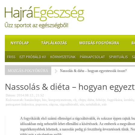
NYITÓLAP
TÁPLÁLKOZÁS
MOZGÁS-FOGYÓKÚRA
B
FRISS
EZT PRÓBÁLD KI!
KÖRNYEZETÜNK
PÁRKAPCSOLAT
SPIRITUÁLIS
S
MOZGÁS-FOGYÓKÚRA
Nassolás & diéta – hogyan egyeztessük össze?
Nassolás & diéta – hogyan egyez
Dátum: 2014.08.12., 21:52
Kulcsszavak:
banánchips
,
bio
,
burgonyaszirom
,
ch
,
chips
,
diéta
,
fehérje
,
fogyókúra
,
ízesítés
pattogatott kukorica
,
popcorn
,
rágcsa
,
rágcsálnivaló
,
sós
,
szénhidrát
,
zsír
A fogyókúrák első számú ellenségei a rágcsálnivalók, és sokszor éppen rajtuk buk
időszakban még nehezebb lehet ellenállni a kísértésnek. Az emberek a megváltozta
ingerlékenyebbek lehetnek, a nassolás pedig jó feszültség-levezetésnek tűnik. N
többi már a részleteken múlik.