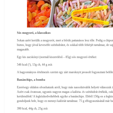
Sós mogyoró, a klasszikus
Sokan azért kerülik a mogyorót, mert a bőrük pattanásos lesz tőle. Pedig a chip
biztos, hogy jóval kevesebb szénhidrátot, és sokkal több fehérjét tartalmaz, de sajn
magasabb.
Egy kis zacskónyi (normál kiszerelésű – 85g) sós mogyoró értékei:
546 kcal (!), 13g ch, 44 g zsír.
A hagyományos értelmezés szerint egy zárt maroknyit javasolt fogyasztani belőle
Banánchips, a bomba
Ezerésegy oldalon olvashatunk arról, hogy más nassolnivalók helyett válasszuk i
Azért csak óvatosan, ugyanis nagyon magas a kalória- és szénhidrát értékük, 
kerülendőek! A legközkedveltebbek egyike a banánchips. Ebből 150g-os a legkise
gondoljunk bele, hogy ez mennyi kalóriát tartalmaz. 75 g elfogyasztásánál már b
390 kcal, 44g ch, 25g zsír.