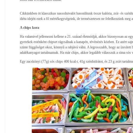
Cikkünkben öt klasszikus nassolnivalót hasonlítunk össze kalória, zsír- és szénhi
diéta idején ezek a fő mértékegységeink, de természetesen ne feledkezzünk meg
A chips kora
Ha valamivel jellemezni kellene a 21. század életmódját, akkor bizonyosan az egyi
gyerekek esténként chipset rágcsálnak a kanapén, tévénézés közben. Ez azért sajn
szinte függőséget okoz, könnyű a rabjává válni. A legrosszabb, hogy az ízesítet
adalékanyagot tartalmaznak. Ha már chips, akkor legalább válasszuk a sima sós v
Egy zacskónyi (77g) sós chips 400 kcal-t, 41g szénhidrátot, és 23 g zsírt tartalma