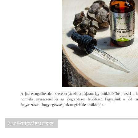
A jód elengedhetetlen szerepet játszik a pajzsmirigy működésében, ezzel a h
normális anyagcserét és az idegrendszer fejlődését. Figyeljünk a jód ta
fogyasztására, hogy egészségünk megfelelően működjön.
A ROVAT TOVÁBBI CIKKEI