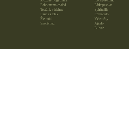
Mozgás-Fogyókúra
Környezetünk
Baba-mama-család
Párkapcsolat
Testünk védelme
Spirituális
Elme és lélek
Szabadidő
Életmód
Vélemény
Sportvilág
Ajánló
Bulvár