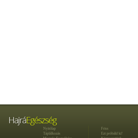
Nyitólap
Friss
Táplálkozás
Ezt próbáld ki!