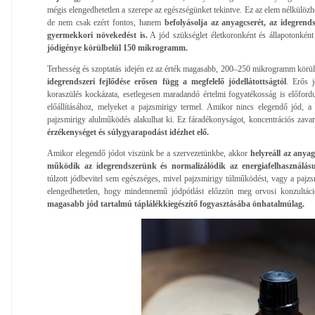
mégis elengedhetetlen a szerepe az egészségünket tekintve. Ez az elem nélkülöz
de nem csak ezért fontos, hanem
befolyásolja az anyagcserét, az idegrendsz
gyermekkori növekedést is.
A jód szükséglet életkoronként és állapotonként
jódigénye körülbelül 150 mikrogramm.
Terhesség és szoptatás idején ez az érték magasabb, 200–250 mikrogramm körül
idegrendszeri fejlődése erősen függ a megfelelő jódellátottságtól
. Erős 
koraszülés kockázata, esetlegesen maradandó értelmi fogyatékosság is előfor
előállításához, melyeket a pajzsmirigy termel. Amikor nincs elegendő jód, 
pajzsmirigy alulműködés alakulhat ki. Ez fáradékonyságot, koncentrációs zavar
érzékenységet és súlygyarapodást idézhet elő.
Amikor elegendő jódot viszünk be a szervezetünkbe, akkor
helyreáll az anya
működik az idegrendszerünk és normalizálódik az energiafelhasználás
túlzott jódbevitel sem egészséges, mivel pajzsmirigy túlműködést, vagy a pajzs
elengedhetetlen, hogy mindennemű jódpótlást előzzön meg orvosi konzultác
magasabb jód tartalmú táplálékkiegészítő fogyasztásába önhatalmúlag.