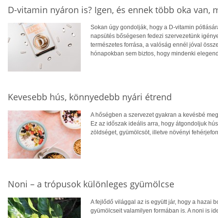
D-vitamin nyáron is? Igen, és ennek több oka van,
Sokan úgy gondolják, hogy a D-vitamin pótlására
napsütés bőségesen fedezi szervezetünk igényei
természetes forrása, a valóság ennél jóval öss
hónapokban sem biztos, hogy mindenki elegendő
Kevesebb hús, könnyedebb nyári étrend
A hőségben a szervezet gyakran a kevésbé megte
Ez az időszak ideális arra, hogy átgondoljuk hú
zöldséget, gyümölcsöt, illetve növényi fehérjefo
Noni – a trópusok különleges gyümölcse
A fejlődő világgal az is együtt jár, hogy a hazai 
gyümölcseit valamilyen formában is. A noni is ide