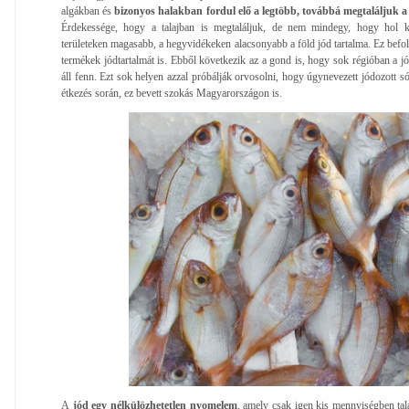
algákban és
bizonyos halakban fordul elő a legtöbb, továbbá megtaláljuk a
Érdekessége, hogy a talajban is megtaláljuk, de nem mindegy, hogy hol ker
területeken magasabb, a hegyvidékeken alacsonyabb a föld jód tartalma. Ez befoly
termékek jódtartalmát is. Ebből következik az a gond is, hogy sok régióban a 
áll fenn. Ezt sok helyen azzal próbálják orvosolni, hogy úgynevezett jódozott 
étkezés során, ez bevett szokás Magyarországon is.
A
jód egy nélkülözhetetlen nyomelem
, amely csak igen kis mennyiségben tal