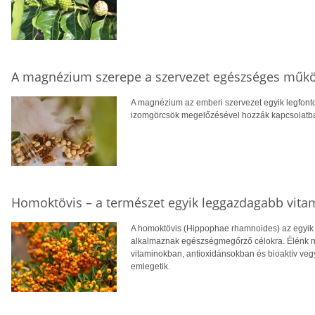
A magnézium szerepe a szervezet egészséges műk
A magnézium az emberi szervezet egyik legfont
izomgörcsök megelőzésével hozzák kapcsolatba, v
Homoktövis – a természet egyik leggazdagabb vita
A homoktövis (Hippophae rhamnoides) az egyik
alkalmaznak egészségmegőrző célokra. Élénk n
vitaminokban, antioxidánsokban és bioaktív veg
emlegetik.