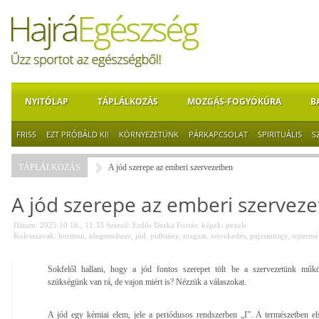
NYITÓLAP
TÁPLÁLKOZÁS
MOZGÁS-FOGYÓKÚRA
B
FRISS
EZT PRÓBÁLD KI!
KÖRNYEZETÜNK
PÁRKAPCSOLAT
SPIRITUÁLIS
S
TÁPLÁLKOZÁS
A jód szerepe az emberi szervezetben
A jód szerepe az emberi szervez
Dátum: 2025.10.16., 11:33
Szerző:
Erdős Dorka
Forrás:
képek: pexels
Kulcsszavak:
hormon
,
idegrendszer
,
jód
,
jódhiány
,
magzat
,
növekedés
,
pajzsmirigy
,
tejterm
Sokfelől hallani, hogy a jód fontos szerepet tölt be a szervezetünk műk
szükségünk van rá, de vajon miért is? Nézzük a válaszokat.
A jód egy kémiai elem, jele a periódusos rendszerben „I”. A természetben el