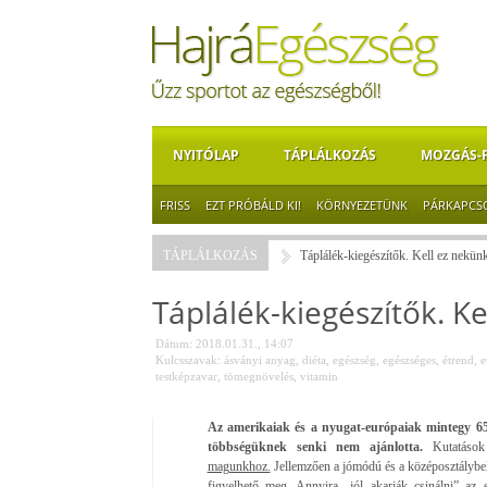
NYITÓLAP
TÁPLÁLKOZÁS
MOZGÁS-
FRISS
EZT PRÓBÁLD KI!
KÖRNYEZETÜNK
PÁRKAPCS
TÁPLÁLKOZÁS
Táplálék-kiegészítők. Kell ez nekün
Táplálék-kiegészítők. Ke
Dátum: 2018.01.31., 14:07
Kulcsszavak:
ásványi anyag
,
diéta
,
egészség
,
egészséges
,
étrend
,
e
testképzavar
,
tömegnövelés
,
vitamin
Az amerikaiak és a nyugat-európaiak mintegy 65%
többségüknek senki nem ajánlotta.
Kutatások
magunkhoz.
Jellemzően a jómódú és a középosztálybel
figyelhető meg. Annyira „jól akarják csinálni” az