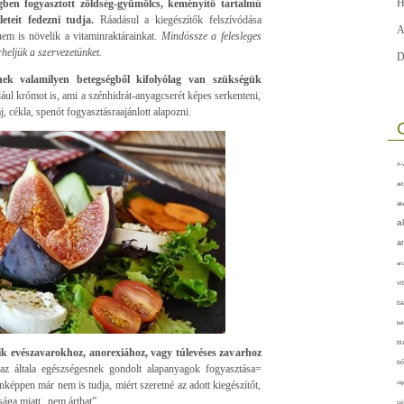
H
gben fogyasztott zöldség-gyümölcs, keményítő tartalmú
eteit fedezni tudja.
Ráadásul a kiegészítők felszívódása
A
nem is növelik a vitaminraktárainkat.
Mindössze a felesleges
heljük a szervezetünket.
D
nek valamilyen betegségből kifolyólag van szükségük
ául krómot is, ami a szénhidrát-anyagcserét képes serkenteni,
 cékla, spenót fogyasztásraajánlott alapozni.
A-v
akt
áll
a
a
arc
vi
ba
bet
bi
ik evészavarokhoz, anorexiához, vagy túlevéses zavarhoz
bő
az általa egészségesnek gondolt alapanyagok fogyasztása=
képpen már nem is tudja, miért szeretné az adott kiegészítőt,
cig
sága miatt „nem árthat”.
csí