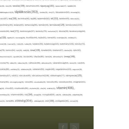
tápanyag(181),
tanulás(159),
ár(36),
tánc(26),
tanulmány(40),
tapasztalat(27),
táplálék(34),
táplálkozás(353),
lálékkiegészítő(25),
tárolás(29),
társ(27),
társadalom(50),
társaság(31),
tea(158),
tél(153),
vasz(87),
technika(46),
tej(88),
tejtermék(60),
telefon(49),
televízió(31),
terápia(92),
terhesség(96),
természet(129),
természetes(103),
ljesítmény(46),
termék(44),
test(171),
testmozgás(97),
rvezés(46),
testsúly(79),
testtartás(27),
tészta(39),
tevékenység(44),
pp(118),
tippek(27),
tisztaság(35),
tisztítás(44),
tojás(91),
torna(43),
torokfájás(32),
törődés(27),
tudatosság(115),
tudomány(106),
ténet(38),
trauma(31),
trükk(25),
tudás(30),
tudatos(46),
túlsúly(72),
tünet(139),
ra(78),
turmix(64),
túró(29),
tüdő(28),
tünetek(64),
türelem(47),
uborka(26),
újév(42),
ünnep(148),
ahasznosítás(37),
újszülött(26),
úszás(46),
Utazás(85),
Üdítő(26),
ülőmunka(27),
csora(79),
válás(24),
választás(29),
változás(48),
változatos(24),
várandósság(54),
város(24),
vas(64),
sárlás(85),
vashiány(31),
védekezés(28),
védelem(59),
vegán(48),
vegetáriánus(43),
vegyszer(28),
vércukorszint(108),
vérnyomás(125),
lemény(57),
vér(41),
vércukor(49),
vérkeringés(77),
rseny(46),
vérszegénység(34),
vese(46),
veszekedés(29),
veszély(45),
veszélyes(54),
világháló(41),
vitamin(406),
ág(34),
vírus(82),
viselkedés(86),
viszketés(30),
vita(34),
vitalitás(31),
víz(184),
aminhiány(33),
vitaminok(86),
vizsga(26),
vizsgálat(59),
zab(34),
zabkása(36),
zabpehely(36),
zöldség(304),
zsír(166),
ar(24),
zene(85),
zöldségek(32),
zsírégetés(46),
zsírsav(25)