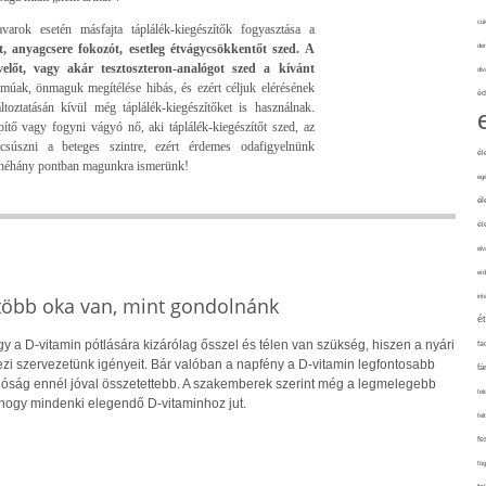
cuk
arok esetén másfajta táplálék-kiegészítők fogyasztása a
, anyagcsere fokozót, esetleg étvágycsökkentőt szed. A
de
lőt, vagy akár tesztoszteron-analógot szed a kívánt
div
kumúak, önmaguk megítélése hibás, és ezért céljuk elérésének
éd
toztatásán kívül még táplálék-kiegészítőket is használnak.
ítő vagy fogyni vágyó nő, aki táplálék-kiegészítőt szed, az
súszni a beteges szintre, ezért érdemes odafigyelnünk
él
néhány pontban magunkra ismerünk!
eg
él
él
elv
erd
int
 több oka van, mint gondolnánk
é
 a D-vitamin pótlására kizárólag ősszel és télen van szükség, hiszen a nyári
fa
i szervezetünk igényeit. Bár valóban a napfény a D-vitamin legfontosabb
fá
alóság ennél jóval összetettebb. A szakemberek szerint még a legmelegebb
fel
hogy mindenki elegendő D-vitaminhoz jut.
fel
fe
fo