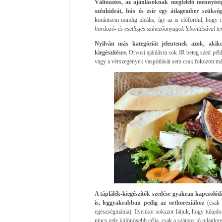
Változatos, az ajánlásoknak megfelelő mennyisé
szénhidrát, hús és zsír egy átlagember szükségl
korántsem mindig ideális, így az is előfordul, hogy 
hordozó- és esetleges színezőanyagok lebontásával ter
Nyilván más kategóriát jelentenek azok, akik
kiegészítésre.
Orvosi ajánlásra sok IR beteg szed péld
vagy a vérszegények vaspótlását sem csak fokozott máj,
A táplálék-kiegészítők szedése gyakran kapcsolód
is, leggyakrabban pedig az orthorexiához
(csak 
egészségmánia). Ilyenkor sokszor látjuk, hogy tulajdon
nincs vele különösebb célja, csak a számos jó tulajdon