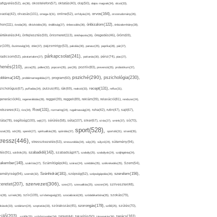
afigyelés(52),
ok(36),
okostelefon(57),
oktatás(40),
olaj(50),
olajos magvak(34),
olcsó(33),
olvasás(101),
orvos(164),
ívaolaj(42),
omega-3(31),
online(52),
orrfolyás(24),
orvostudomány(26),
thon(111),
önbizalom(122),
óvoda(26),
öltözködés(35),
önállóság(27),
önbecsülés(36),
önbizalomhiány(28),
önismeret(113),
értékelés(44),
önfejlesztés(59),
önkifejezés(26),
öregedés(46),
öröm(69),
z(109),
őszinteség(34),
ötlet(37),
pajzsmirigy(53),
pakolás(30),
panasz(25),
paprika(28),
pár(27),
párkapcsolat(241),
radicsom(52),
páratartalom(27),
pattanás(30),
pénz(74),
piac(27),
ihenés(210),
pizza(25),
pollen(32),
popcorn(35),
por(26),
pozitív(83),
prevenció(25),
probiotikum(37),
psziché(290),
pszichológia(230),
obléma(142),
problémamegoldás(27),
program(60),
recept(131),
zichológus(67),
puffadás(34),
pulzus(45),
rák(69),
reakció(33),
reflux(31),
generáció(46),
regenerálódás(28),
reggel(39),
reggeli(89),
reklám(39),
relaxáció(81),
rendszer(24),
Rost(131),
ndszeres(41),
rizs(34),
rozmaring(24),
rugalmasság(24),
ruha(42),
rutin(47),
sajt(67),
segítség(100),
séta(107),
láta(78),
sejt(27),
sérülés(58),
siker(67),
sírás(27),
smink(37),
só(70),
sport(528),
ozat(33),
sör(26),
spenót(27),
spiritualitás(28),
spórolás(37),
sportoló(31),
strand(35),
tressz(446),
sütemény(94),
stresszkezelés(53),
stresszoldás(34),
súly(25),
súlyzó(24),
szabadidő(142),
tés(91),
sütőtök(25),
szabadság(47),
szabály(25),
szabályok(24),
szájhigiénia(24),
akember(140),
szakítás(27),
Számítógép(46),
száraz(24),
szédülés(35),
székrekedés(25),
Szem(54),
Szénhidrát(181),
emélyiség(94),
szerelem(156),
szemét(32),
szépség(52),
szépségápolás(26),
szervezet(306),
zeretet(207),
szex(27),
szexualitás(25),
szezon(34),
szilveszter(48),
szív(109),
n(28),
színek(36),
szívbetegség(32),
szocializáció(30),
szódabikarbóna(35),
szokás(79),
szorongás(178),
okások(33),
szolárium(24),
szoptatás(33),
szórakozás(45),
szőlő(25),
szülés(70),
zülő(203),
tanács(161),
szülők(25),
szűrővizsgálat(34),
tablet(44),
takarítás(50),
támogatás(36),