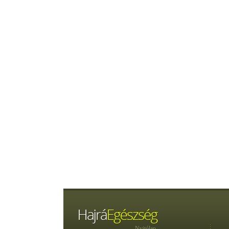
Nyitólap