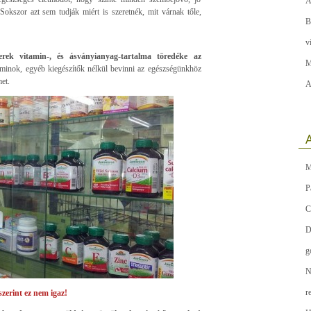
A
okszor azt sem tudják miért is szeretnék, mit várnak tőle,
B
v
rek vitamin-, és ásványianyag-tartalma töredéke az
M
taminok, egyéb kiegészítők nélkül bevinni az egészségünkhöz
et.
A
A
M
P
C
D
g
N
r
szerint ez nem igaz!