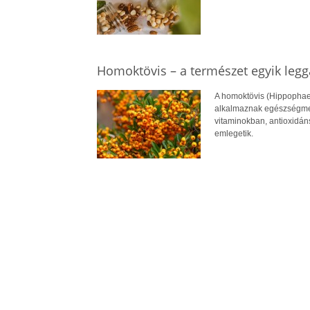
Homoktövis – a természet egyik leg
A homoktövis (Hippophae
alkalmaznak egészségmeg
vitaminokban, antioxidán
emlegetik.