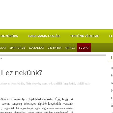
FOGYÓKÚRA
BABA-MAMA-CSALÁD
TESTÜNK VÉDELME
EL
OLAT
SPIRITUÁLIS
SZABADIDŐ
VÉLEMÉNY
AJÁNLÓ
BULVÁR
k?
A
ll ez nekünk?
k
N
vészavar
,
felszívódás
,
férfi
,
fogyás
,
izom
,
nő
,
táplálék-kiegészítő
,
táplálkozás
,
b
E
-a szed valamilyen táplálék-kiegészítőt. Úgy, hogy ezt
 szerint
rengeteg felesleges táplálék-kiegészítőt veszünk
A
i, magas iskolai végzettségű, egészségtudatos emberek között
 egészséges életmódot, hogy szinte minden szembejövő, jó