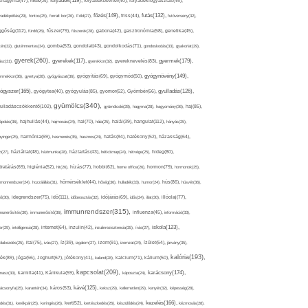
folyadék(119),
khagyma(47),
folsav(25),
folyadékbevitel(40),
folyadékfogyasztás(45),
főzés(149),
futás(132),
yadékpótlás(29),
fontos(25),
forralt bor(26),
Föld(27),
friss(44),
futóverseny(32),
ggőség(112),
fürdő(26),
fűszer(79),
fűszerek(28),
gabona(42),
gasztronómia(58),
genetika(45),
tén(32),
gluténmentes(34),
gomba(53),
gondolat(43),
gondolkodás(71),
gondoskodás(33),
gyakorlat(29),
gyerek(260),
gyermek(179),
gyerekek(117),
ász(31),
gyerekkor(32),
gyereknevelés(83),
gyógynövény(149),
ermekkor(36),
gyertya(28),
gyógyászat(36),
gyógyítás(69),
gyógymód(50),
ógyszer(165),
gyulladás(126),
gyógytea(40),
gyógyulás(85),
gyomor(62),
Gyömbér(66),
gyümölcs(340),
ulladáscsökkentő(102),
gyümölcslé(28),
hagyma(28),
hagyomány(36),
haj(85),
hangulat(112),
ápolás(36),
hajhullás(44),
hajmosás(24),
hal(70),
hála(25),
halál(39),
hányás(25),
yinger(25),
harmónia(69),
hasmenés(35),
hasznos(24),
hatás(84),
hatékony(52),
házasság(64),
i(27),
háziállat(48),
házimunka(28),
háztartás(43),
hétköznap(24),
hétvége(25),
hideg(80),
dratálás(69),
higiénia(52),
hit(26),
hízás(77),
hobbi(62),
home office(26),
hormon(79),
hormonok(25),
rmonrendszer(24),
hozzáállás(31),
hőmérséklet(44),
hőség(36),
hulladék(33),
humor(24),
hús(86),
húsvét(36),
idő(111),
ő(30),
idegrendszer(75),
időbeosztás(32),
időjárás(69),
idős(24),
illat(30),
illóolaj(77),
immunrendszer(315),
munerősítés(30),
immunerősítő(36),
influenza(45),
információ(33),
iskola(123),
er(29),
intelligencia(28),
internet(64),
inzulin(42),
inzulinrezisztencia(35),
írás(27),
olakezdés(25),
ital(75),
ivás(27),
íz(39),
izgalom(27),
izom(91),
izomzat(24),
ízület(54),
járvány(35),
kalória(193),
ték(89),
jóga(56),
Joghurt(67),
jótékony(41),
kaland(28),
kalcium(71),
kálium(50),
kapcsolat(209),
karácsony(174),
masz(30),
kamilla(41),
Kánikula(59),
káposzta(24),
kávé(125),
ácsonyfa(25),
karantén(34),
káros(53),
keksz(29),
kellemetlen(29),
kenyér(32),
képesség(28),
kezelés(166),
dés(31),
kerékpár(25),
keringés(26),
kert(52),
kertészkedés(26),
készülődés(24),
kézmosás(28),