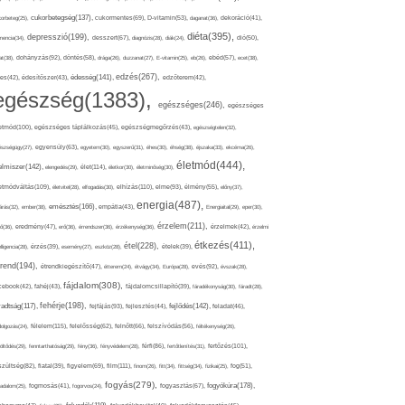
cukorbetegség(137),
orbeteg(25),
cukormentes(69),
D-vitamin(53),
daganat(36),
dekoráció(41),
diéta(395),
depresszió(199),
mencia(34),
desszert(67),
diagnózis(28),
diák(24),
dió(50),
dohányzás(92),
at(38),
döntés(58),
drága(26),
duzzanat(27),
E-vitamin(25),
eb(26),
ebéd(57),
ecet(38),
edzés(267),
édesség(141),
es(42),
édesítőszer(43),
edzőterem(42),
egészség(1383),
egészséges(246),
egészséges
etmód(100),
egészséges táplálkozás(45),
egészségmegőrzés(43),
egészségtelen(32),
észségügy(27),
egyensúly(63),
egyetem(30),
egyszerű(31),
éhes(30),
éhség(38),
éjszaka(33),
ekcéma(26),
életmód(444),
elmiszer(142),
élet(114),
elengedés(29),
életkor(30),
életminőség(30),
etmódváltás(109),
elhízás(110),
elme(93),
életvitel(28),
elfogadás(30),
élmény(55),
előny(37),
energia(487),
emésztés(166),
árás(32),
ember(38),
empátia(43),
Energiaital(29),
eper(30),
érzelem(211),
ő(36),
eredmény(47),
erő(36),
érrendszer(36),
érzékenység(36),
érzelmek(42),
érzelmi
étkezés(411),
étel(228),
elligencia(28),
érzés(39),
esemény(27),
eszköz(28),
ételek(39),
trend(194),
evés(92),
étrendkiegészítő(47),
étterem(24),
étvágy(34),
Európa(28),
évszak(28),
fájdalom(308),
cebook(42),
fahéj(43),
fájdalomcsillapító(39),
fáradékonyság(30),
fáradt(28),
fehérje(198),
radtság(117),
fejfájás(93),
fejlődés(142),
fejlesztés(44),
feladat(46),
félelem(115),
dolgozás(24),
felelősség(62),
felnőtt(66),
felszívódás(56),
féltékenység(26),
fertőzés(101),
töltődés(29),
fenntarthatóság(29),
fény(36),
fényvédelem(28),
férfi(86),
fertőtlenítés(31),
film(111),
szültség(82),
fiatal(39),
figyelem(69),
finom(26),
fitt(34),
fittség(34),
fizikai(25),
fog(51),
fogyás(279),
fogyókúra(178),
gadalom(25),
fogmosás(41),
fogorvos(24),
fogyasztás(67),