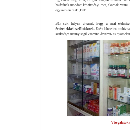
hatásúnak mondott készítményt meg akarnak venni. S
egyszerűen csak „kell”!
Bár sok helyen olvasni, hogy a mai élelmisze
évtizedekkel ezelőttieknek.
Ezért lehetetlen multivi
szükséges mennyiségű vitamint, ásványi- és nyomelem
Vizsgálatok 