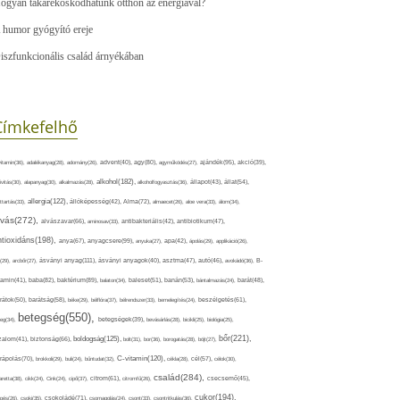
ogyan takarékoskodhatunk otthon az energiával?
 humor gyógyító ereje
iszfunkcionális család árnyékában
Címkefelhő
ajándék(95),
itamin(36),
adalékanyag(28),
adomány(26),
advent(40),
agy(80),
agyműködés(27),
akció(39),
alkohol(182),
ivitás(30),
alapanyag(30),
alkalmazás(28),
alkoholfogyasztás(36),
állapot(43),
állat(54),
allergia(122),
attartás(33),
állóképesség(42),
Alma(72),
almaecet(26),
aloe vera(33),
álom(34),
lvás(272),
alvászavar(66),
aminosav(33),
antibakteriális(42),
antibiotikum(47),
ntioxidáns(198),
anyagcsere(99),
anya(67),
anyuka(27),
apa(42),
ápolás(29),
applikáció(26),
ásványi anyag(111),
(29),
arcbőr(27),
ásványi anyagok(40),
asztma(47),
autó(46),
avokádó(36),
B-
tamin(41),
baba(82),
baktérium(89),
balaton(34),
baleset(51),
banán(53),
bántalmazás(24),
barát(48),
rátok(50),
barátság(58),
béke(29),
bélflóra(37),
bélrendszer(33),
bemelegítés(24),
beszélgetés(61),
betegség(550),
eg(34),
betegségek(39),
bevásárlás(28),
bicikli(25),
biológia(25),
bőr(221),
boldogság(125),
zalom(41),
biztonság(66),
bolt(31),
bor(36),
borogatás(28),
böjt(27),
C-vitamin(120),
rápolás(70),
brokkoli(29),
buli(24),
bűntudat(32),
cékla(28),
cél(57),
célok(30),
család(284),
aretta(38),
cikk(24),
Cink(24),
cipő(37),
citrom(61),
citromfű(26),
csecsemő(45),
cukor(194),
pés(26),
csoki(35),
csokoládé(71),
csomagolás(24),
csont(33),
csontritkulás(36),