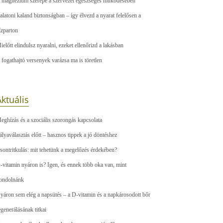
 magnézium szerepe a szervezet egészséges működésében
alatoni kaland biztonságban – így élvezd a nyarat felelősen a
ízparton
ielőtt elindulsz nyaralni, ezeket ellenőrizd a lakásban
 fogathajtó versenyek varázsa ma is töretlen
ktuális
eghízás és a szociális szorongás kapcsolata
ályaválasztás előtt – hasznos tippek a jó döntéshez
sontritkulás: mit tehetünk a megelőzés érdekében?
-vitamin nyáron is? Igen, és ennek több oka van, mint
ondolnánk
yáron sem elég a napsütés – a D-vitamin és a napkárosodott bőr
egenerálásának titkai