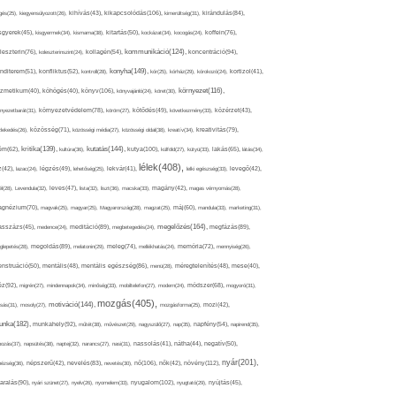
kikapcsolódás(106),
gés(25),
kiegyensúlyozott(26),
kihívás(43),
kimerültség(31),
kirándulás(84),
sgyerek(45),
kisgyermek(34),
kismama(38),
kitartás(50),
kockázat(34),
kocogás(24),
koffein(76),
kommunikáció(124),
koncentráció(94),
leszterin(76),
koleszterinszint(24),
kollagén(54),
konyha(149),
nditerem(51),
konfliktus(52),
kontroll(28),
kór(25),
kórház(29),
kórokozó(24),
kortizol(41),
könyv(106),
környezet(116),
zmetikum(40),
köhögés(40),
könyvajánló(24),
köret(30),
nyezetbarát(31),
környezetvédelem(78),
köröm(27),
kötődés(49),
következmény(33),
közérzet(43),
lekedés(26),
közösség(71),
közösségi média(27),
közösségi oldal(38),
kreatív(34),
kreativitás(79),
kritika(139),
kutatás(144),
kutya(100),
ém(62),
kultúra(36),
külföld(27),
kütyü(33),
lakás(65),
látás(34),
lélek(408),
z(42),
lazac(24),
légzés(49),
lehetőség(25),
lekvár(41),
lelki egészség(33),
levegő(42),
él(28),
Levendula(32),
leves(47),
lista(32),
liszt(36),
macska(33),
magány(42),
magas vérnyomás(28),
gnézium(70),
magvak(25),
magyar(25),
Magyarország(28),
magzat(25),
máj(60),
mandula(33),
marketing(31),
megelőzés(164),
sszázs(45),
medence(24),
meditáció(89),
megbetegedés(24),
megfázás(89),
glepetés(28),
megoldás(89),
melatonin(29),
meleg(74),
mellékhatás(24),
memória(72),
mennyiség(26),
nstruáció(50),
mentális(48),
mentális egészség(86),
menü(28),
méregtelenítés(48),
mese(40),
z(92),
migrén(27),
mindennapok(34),
minőség(33),
mobiltelefon(27),
modern(24),
módszer(68),
mogyoró(31),
mozgás(405),
motiváció(144),
sás(31),
mosoly(27),
mozgásforma(25),
mozi(42),
nka(182),
munkahely(92),
műtét(38),
művészet(29),
nagyszülő(27),
nap(35),
napfény(54),
napirend(35),
pozás(37),
napsütés(38),
naptej(32),
narancs(27),
nasi(31),
nassolás(41),
nátha(44),
negatív(50),
nyár(201),
nő(106),
növény(112),
hézség(36),
népszerű(42),
nevelés(83),
nevetés(30),
nők(42),
nyugalom(102),
aralás(90),
nyári szünet(27),
nyelv(26),
nyomelem(33),
nyugtató(29),
nyújtás(45),