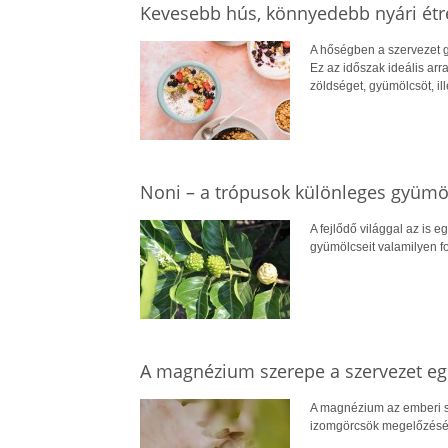
Kevesebb hús, könnyedebb nyári ét
A hőségben a szervezet g
Ez az időszak ideális arr
zöldséget, gyümölcsöt, il
Noni – a trópusok különleges gyümö
A fejlődő világgal az is e
gyümölcseit valamilyen for
A magnézium szerepe a szervezet 
A magnézium az emberi s
izomgörcsök megelőzéséve