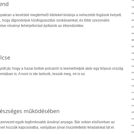
fo
rend
fol
fü
yakran a kevésbé megterhelő ételeket kívánja a nehezebb fogások helyett.
a, hogy átgondoljuk húsfogyasztási szokásainkat, és több szezonális
glu
letve növényi fehérjeforrást építsünk az étrendünkbe.
gy
gy
gy
gy
haj
lcse
hán
ház
gyütt jár, hogy a hazai boltok polcairól is leemelhetjük akár egy trópusi ország
hi
mában is. A noni is ide tartozik, lessük meg, mi is ez.
ho
hűt
im
ing
isk
egészséges működésében
já
ka
zervezet egyik legfontosabb ásványi anyaga. Bár sokan elsősorban az
kar
l hozzák kapcsolatba, valójában jóval összetettebb feladatokat lát el.
kér