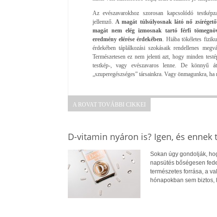
Az evészavarokhoz szorosan kapcsolódó testképzav
jellemző.
A magát túlsúlyosnak látó nő zsírégetőt
magát nem elég izmosnak tartó férfi tömegnöve
eredmény elérése érdekében
. Hiába tökéletes fizi
érdekében táplálkozási szokásaik rendellenes megvál
Természetesen ez nem jelenti azt, hogy minden testép
testkép-, vagy evészavaros lenne. De könnyű átc
„szuperegészséges” társainkra.
Vagy önmagunkra, ha 
A ROVAT TOVÁBBI CIKKEI
D-vitamin nyáron is? Igen, és ennek
Sokan úgy gondolják, hogy
napsütés bőségesen fedez
természetes forrása, a v
hónapokban sem biztos, 