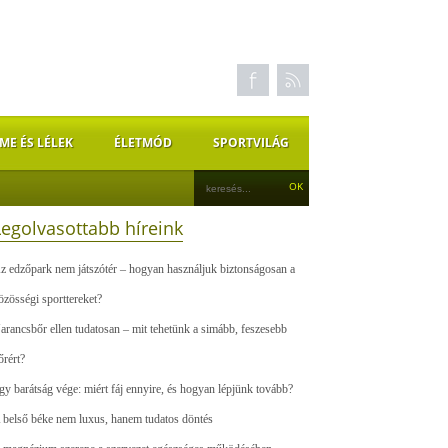
ME ÉS LÉLEK
ÉLETMÓD
SPORTVILÁG
Legolvasottabb híreink
z edzőpark nem játszótér – hogyan használjuk biztonságosan a
özösségi sporttereket?
arancsbőr ellen tudatosan – mit tehetünk a simább, feszesebb
őrért?
gy barátság vége: miért fáj ennyire, és hogyan lépjünk tovább?
 belső béke nem luxus, hanem tudatos döntés