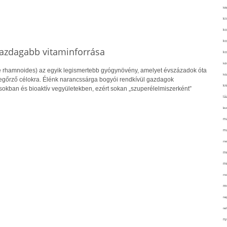
kié
ki
ko
ko
gazdagabb vitaminforrása
ko
kör
 rhamnoides) az egyik legismertebb gyógynövény, amelyet évszázadok óta
köz
őrző célokra. Élénk narancssárga bogyói rendkívül gazdagok
kr
sokban és bioaktív vegyületekben, ezért sokan „szuperélelmiszerként”
lá
lev
ma
ma
me
me
mé
mo
mu
na
ne
ny