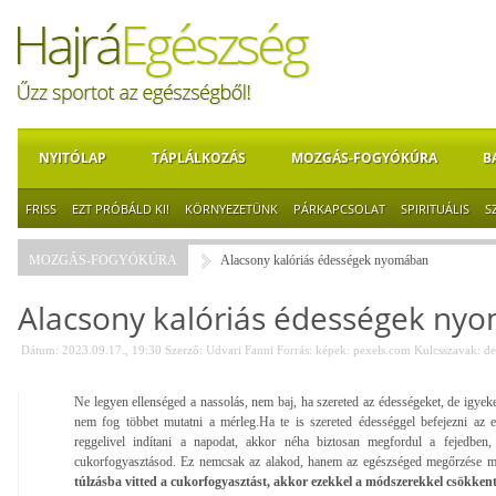
NYITÓLAP
TÁPLÁLKOZÁS
MOZGÁS-FOGYÓKÚRA
B
FRISS
EZT PRÓBÁLD KI!
KÖRNYEZETÜNK
PÁRKAPCSOLAT
SPIRITUÁLIS
S
MOZGÁS-FOGYÓKÚRA
Alacsony kalóriás édességek nyomában
Alacsony kalóriás édességek ny
Dátum: 2023.09.17., 19:30
Szerző:
Udvari Fanni
Forrás:
képek: pexels.com
Kulcsszavak:
de
Ne legyen ellenséged a nassolás, nem baj, ha szereted az édességeket, de igyek
nem fog többet mutatni a mérleg.Ha te is szereted édességgel befejezni az 
reggelivel indítani a napodat, akkor néha biztosan megfordul a fejedben
cukorfogyasztásod. Ez nemcsak az alakod, hanem az egészséged megőrzése mi
túlzásba vitted a cukorfogyasztást, akkor ezekkel a módszerekkel csökken