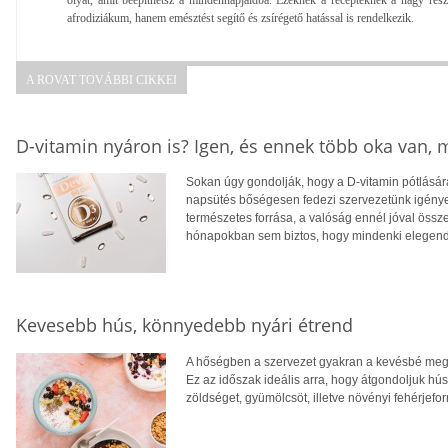
afrodiziákum, hanem emésztést segítő és zsírégető hatással is rendelkezik.
A ROVAT TOVÁBBI CIKKEI
D-vitamin nyáron is? Igen, és ennek több oka van,
Sokan úgy gondolják, hogy a D-vitamin pótlására
napsütés bőségesen fedezi szervezetünk igényei
természetes forrása, a valóság ennél jóval öss
hónapokban sem biztos, hogy mindenki elegendő
Kevesebb hús, könnyedebb nyári étrend
A hőségben a szervezet gyakran a kevésbé megte
Ez az időszak ideális arra, hogy átgondoljuk hú
zöldséget, gyümölcsöt, illetve növényi fehérjefo