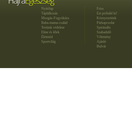
Nyitólap
Friss
Táplálkozás
Ezt próbáld ki!
Mozgás-Fogyókúra
Környezetünk
Baba-mama-család
Párkapcsolat
Testünk védelme
Spirituális
Elme és lélek
Szabadidő
Életmód
Vélemény
Sportvilág
Ajánló
Bulvár