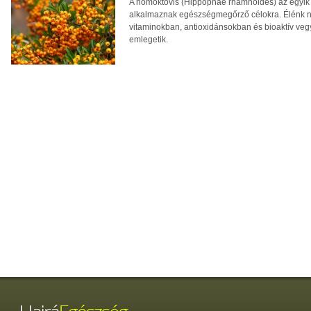
A homoktövis (Hippophae rhamnoides) az egyik
alkalmaznak egészségmegőrző célokra. Élénk n
vitaminokban, antioxidánsokban és bioaktív veg
emlegetik.