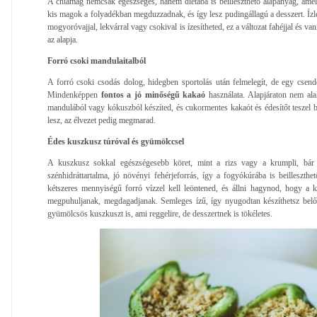
A chiamag nemcsak egészséges, hanem diétába is beilleszthető alapanyag, ame
kis magok a folyadékban megduzzadnak, és így lesz pudingállagú a desszert. Ízl
mogyoróvajjal, lekvárral vagy csokival is ízesítheted, ez a változat fahéjjal és van
az alapja.
Forró csoki mandulaitalból
A forró csoki csodás dolog, hidegben sportolás után felmelegít, de egy csendes
Mindenképpen
fontos a jó minőségű kakaó
használata. Alapjáraton nem alak
mandulából vagy kókuszból készíted, és cukormentes kakaót és édesítőt teszel b
lesz, az élvezet pedig megmarad.
Édes kuszkusz túróval és gyümölccsel
A kuszkusz sokkal egészségesebb köret, mint a rizs vagy a krumpli, bár 
szénhidráttartalma, jó növényi fehérjeforrás, így a fogyókúrába is beilleszth
kétszeres mennyiségű forró vízzel kell leöntened, és állni hagynod, hogy a
megpuhuljanak, megdagadjanak. Semleges ízű, így nyugodtan készíthetsz belől
gyümölcsös kuszkuszt is, ami reggelire, de desszertnek is tökéletes.