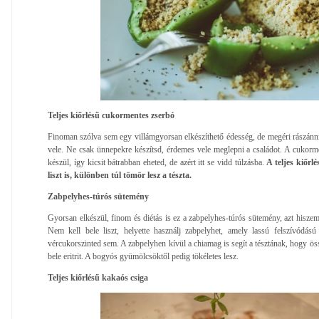
Teljes kiőrlésű cukormentes zserbó
Finoman szólva sem egy villámgyorsan elkészíthető édesség, de megéri rászánni 
vele. Ne csak ünnepekre készítsd, érdemes vele meglepni a családot. A cukormen
készül, így kicsit bátrabban eheted, de azért itt se vidd túlzásba.
A teljes kiőr
liszt is, különben túl tömör lesz a tészta.
Zabpelyhes-túrós sütemény
Gyorsan elkészül, finom és diétás is ez a zabpelyhes-túrós sütemény, azt hiszem
Nem kell bele liszt, helyette használj zabpelyhet, amely lassú felszívódá
vércukorszinted sem. A zabpelyhen kívül a chiamag is segít a tésztának, hogy öss
bele eritrit. A bogyós gyümölcsöktől pedig tökéletes lesz.
Teljes kiőrlésű kakaós csiga