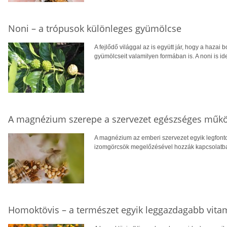
Noni – a trópusok különleges gyümölcse
A fejlődő világgal az is együtt jár, hogy a hazai 
gyümölcseit valamilyen formában is. A noni is ide
A magnézium szerepe a szervezet egészséges műk
A magnézium az emberi szervezet egyik legfont
izomgörcsök megelőzésével hozzák kapcsolatba, v
Homoktövis – a természet egyik leggazdagabb vita