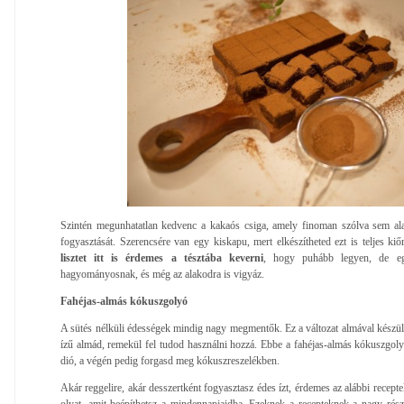
Szintén megunhatatlan kedvenc a kakaós csiga, amely finoman szólva sem ala
fogyasztását. Szerencsére van egy kiskapu, mert elkészítheted ezt is teljes kiő
lisztet itt is érdemes a tésztába keverni
, hogy puhább legyen, de egyé
hagyományosnak, és még az alakodra is vigyáz.
Fahéjas-almás kókuszgolyó
A sütés nélküli édességek mindig nagy megmentők. Ez a változat almával készül
ízű almád, remekül fel tudod használni hozzá. Ebbe a fahéjas-almás kókuszgoly
dió, a végén pedig forgasd meg kókuszreszelékben.
Akár reggelire, akár desszertként fogyasztasz édes ízt, érdemes az alábbi receptek
olyat, amit beépíthetsz a mindennapjaidba. Ezeknek a recepteknek a nagy rés