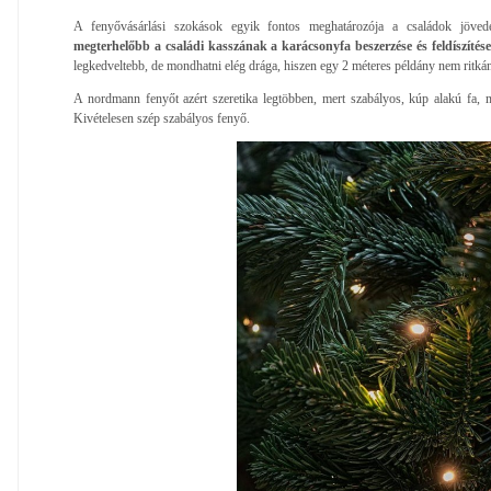
A fenyővásárlási szokások egyik fontos meghatározója a családok jövede
megterhelőbb a családi kasszának a karácsonyfa beszerzése és feldíszítése
legkedveltebb, de mondhatni elég drága, hiszen egy 2 méteres példány nem ritkán 
A nordmann fenyőt azért szeretika legtöbben, mert szabályos, kúp alakú fa, m
Kivételesen szép szabályos fenyő.