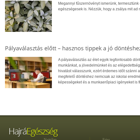
Megannyi fűszernövényt ismerünk, termesztünk
egészségesek is. Nézzük, hogy a zsálya mit ad 
Pályaválasztás előtt – hasznos tippek a jó döntéshe
A pályaválasztás az élet egyik legfontosabb dö
munkánkat, a jövedelmünket és az elégedettség
hivatást válasszunk, ezért érdemes időt szánni
megfelelő döntéshez nemcsak az iskolai eredm
képességeket és a munkaerőpiaci igényeket is f
Nyitólap
Friss