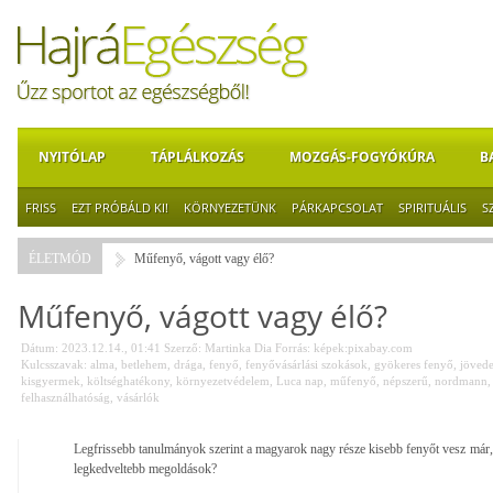
NYITÓLAP
TÁPLÁLKOZÁS
MOZGÁS-FOGYÓKÚRA
B
FRISS
EZT PRÓBÁLD KI!
KÖRNYEZETÜNK
PÁRKAPCSOLAT
SPIRITUÁLIS
S
ÉLETMÓD
Műfenyő, vágott vagy élő?
Műfenyő, vágott vagy élő?
Dátum: 2023.12.14., 01:41
Szerző:
Martinka Dia
Forrás:
képek:pixabay.com
Kulcsszavak:
alma
,
betlehem
,
drága
,
fenyő
,
fenyővásárlási szokások
,
gyökeres fenyő
,
jövede
kisgyermek
,
költséghatékony
,
környezetvédelem
,
Luca nap
,
műfenyő
,
népszerű
,
nordmann
felhasználhatóság
,
vásárlók
Legfrissebb tanulmányok szerint a magyarok nagy része kisebb fenyőt vesz már,
legkedveltebb megoldások?