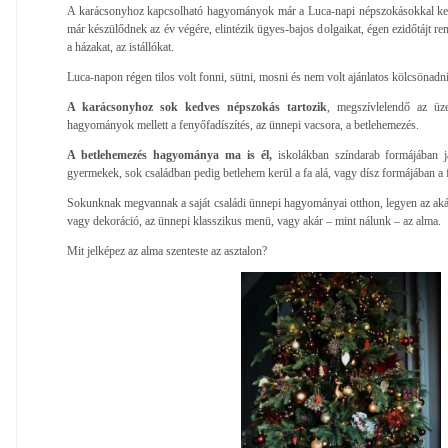
A karácsonyhoz kapcsolható hagyományok már a Luca-napi népszokásokkal kez
már készülődnek az év végére, elintézik ügyes-bajos dolgaikat, égen ezidőtájt rend
a házakat, az istállókat.
Luca-napon régen tilos volt fonni, sütni, mosni és nem volt ajánlatos kölcsönadn
A karácsonyhoz sok kedves népszokás tartozik
, megszívlelendő az üze
hagyományok mellett a fenyőfadíszítés, az ünnepi vacsora, a betlehemezés.
A betlehemezés hagyománya ma is él,
iskolákban színdarab formájában ját
gyermekek, sok családban pedig betlehem kerül a fa alá, vagy dísz formájában a f
Sokunknak megvannak a saját családi ünnepi hagyományai otthon, legyen az akár 
vagy dekoráció, az ünnepi klasszikus menü, vagy akár – mint nálunk – az alma.
Mit jelképez az alma szenteste az asztalon?