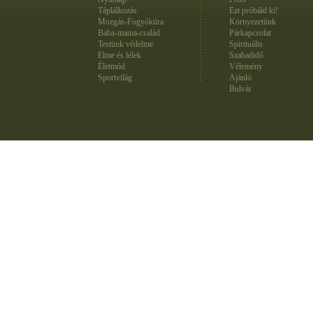
Táplálkozás
Ezt próbáld ki!
Mozgás-Fogyókúra
Környezetünk
Baba-mama-család
Párkapcsolat
Testünk védelme
Spirituális
Elme és lélek
Szabadidő
Életmód
Vélemény
Sportvilág
Ajánló
Bulvár