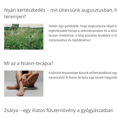
Nyári kertészkedés – mit ültessünk augusztusban, h
teremjen?
Sokan úgy gondolják, hogy augusztusra véget ér
legfontosabb hónap a veteményesben és a díszke
lassan rövidülnek, a talaj azonban továbbra is m
csírázásához és fejlődéséhez.
Mi az a Niann-terápia?
A bőrünk feszessége korunk előrehaladtával egy
narancsbőr. A Niann-terápia egy remek megoldás
Zsálya – egy illatos fűszernövény a gyógyászatban