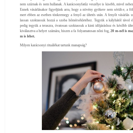
nem szúrnak és nem hullanak. A karácsonyfatűz veszélye is kisebb, mivel nehe
Ennek vásárlásakor figyeljünk arra, hogy a növény gyökere nem sérült-e, a f
mert ebben az esetben tönkremegy a fenyő az ültetés után. A fenyőt vásárlás ut
lassan szoktassuk hozzá a szoba hőmérsékletéhez. Tegyük a kályhától távol 
pedig tegyük a teraszra, óvatosan szoktassuk a kinti időjáráshoz és később ült
kiválasztva a helyet számára, hiszen a fa folyamatosan nőni fog,
20 m-nél is ma
m is lehet.
Milyen karácsonyi rituálékat tartunk manapság?