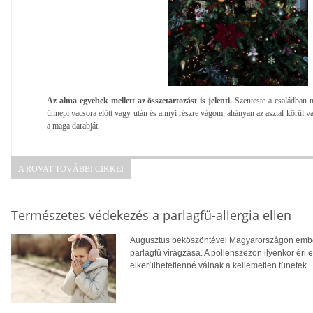
Az alma egyebek mellett az összetartozást is jelenti.
Szenteste a családban 
ünnepi vacsora előtt vagy után és annyi részre vágom, ahányan az asztal körül 
a maga darabját.
A ROVAT TOVÁBBI CIKKEI
Természetes védekezés a parlagfű-allergia ellen
Augusztus beköszöntével Magyarországon ember
parlagfű virágzása. A pollenszezon ilyenkor éri 
elkerülhetetlenné válnak a kellemetlen tünetek.