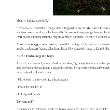
Mennyit költ fára a többség?
A vásárlók 52 százaléka a megkérdezett fogyasztók szerint
kb. 7 ezer Ft-ból 
általában nem spórolnak a karácsonyfán, hiszen az ünnep elengedhetetlen kellé
ezért inkább a költséghatékony megoldás mellett döntenek: kisebbet, olcsóbbat v
A műfenyő is egyre népszerűbb
, a vásárlók mintegy 26% veszi ezt a változa
inkább a többszöri felhasználhatóság, illetve kényelmesebb, hiszen a lehulló tűlev
Kisebb kontra nagyobb fenyő
Azt szoktam mondani, ahogy nőnek a gyerekek, úgy megy össze a fa, ebben pe
még szeretnek rácsodálkozni a nagyobb fenyőre, ám az évek előrehaladtával már 
fa is, melynek sok előnye van:
- bárhol elfér, kis folyosón is, előszobában is
- kevesebb dísz kell rá
- költséghatékonyabb.
Élő vagy mű?
A cserépben forgalmazott gyökeres fenyő különleges, hosszú távú dísze lehet 