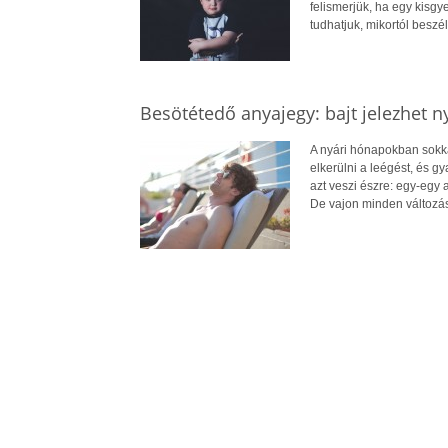
felismerjük, ha egy kisg
tudhatjuk, mikortól beszél
Besötétedő anyajegy: bajt jelezhet n
A nyári hónapokban sokkal
elkerülni a leégést, és 
azt veszi észre: egy-egy
De vajon minden változá