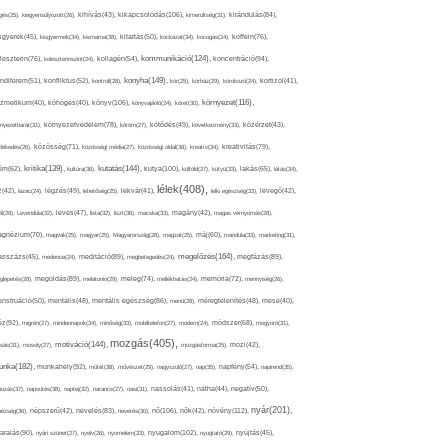
kikapcsolódás(106),
gés(25),
kiegyensúlyozott(26),
kihívás(43),
kimerültség(31),
kirándulás(84),
sgyerek(45),
kisgyermek(34),
kismama(38),
kitartás(50),
kockázat(34),
kocogás(24),
koffein(76),
kommunikáció(124),
koncentráció(94),
leszterin(76),
koleszterinszint(24),
kollagén(54),
konyha(149),
nditerem(51),
konfliktus(52),
kontroll(28),
kór(25),
kórház(29),
kórokozó(24),
kortizol(41),
könyv(106),
környezet(116),
zmetikum(40),
köhögés(40),
könyvajánló(24),
köret(30),
nyezetbarát(31),
környezetvédelem(78),
köröm(27),
kötődés(49),
következmény(33),
közérzet(43),
lekedés(26),
közösség(71),
közösségi média(27),
közösségi oldal(38),
kreatív(34),
kreativitás(79),
kritika(139),
kutatás(144),
kutya(100),
ém(62),
kultúra(36),
külföld(27),
kütyü(33),
lakás(65),
látás(34),
lélek(408),
z(42),
lazac(24),
légzés(49),
lehetőség(25),
lekvár(41),
lelki egészség(33),
levegő(42),
él(28),
Levendula(32),
leves(47),
lista(32),
liszt(36),
macska(33),
magány(42),
magas vérnyomás(28),
gnézium(70),
magvak(25),
magyar(25),
Magyarország(28),
magzat(25),
máj(60),
mandula(33),
marketing(31),
megelőzés(164),
sszázs(45),
medence(24),
meditáció(89),
megbetegedés(24),
megfázás(89),
glepetés(28),
megoldás(89),
melatonin(29),
meleg(74),
mellékhatás(24),
memória(72),
mennyiség(26),
nstruáció(50),
mentális(48),
mentális egészség(86),
menü(28),
méregtelenítés(48),
mese(40),
z(92),
migrén(27),
mindennapok(34),
minőség(33),
mobiltelefon(27),
modern(24),
módszer(68),
mogyoró(31),
mozgás(405),
motiváció(144),
sás(31),
mosoly(27),
mozgásforma(25),
mozi(42),
nka(182),
munkahely(92),
műtét(38),
művészet(29),
nagyszülő(27),
nap(35),
napfény(54),
napirend(35),
pozás(37),
napsütés(38),
naptej(32),
narancs(27),
nasi(31),
nassolás(41),
nátha(44),
negatív(50),
nyár(201),
nő(106),
növény(112),
hézség(36),
népszerű(42),
nevelés(83),
nevetés(30),
nők(42),
nyugalom(102),
aralás(90),
nyári szünet(27),
nyelv(26),
nyomelem(33),
nyugtató(29),
nyújtás(45),