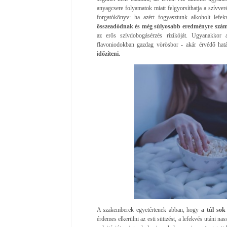
anyagcsere folyamatok miatt felgyorsíthatja a szívver
forgatókönyv: ha azért fogyasztunk alkoholt lefe
összeadódnak és még súlyosabb eredményre szá
az erős szívdobogásérzés rizikóját. Ugyanakkor 
flavoniodokban gazdag vörösbor - akár érvédő hatá
időzíteni.
A szakemberek egyetértenek abban, hogy
a túl sok
érdemes elkerülni az esti sütizést, a lefekvés utáni na