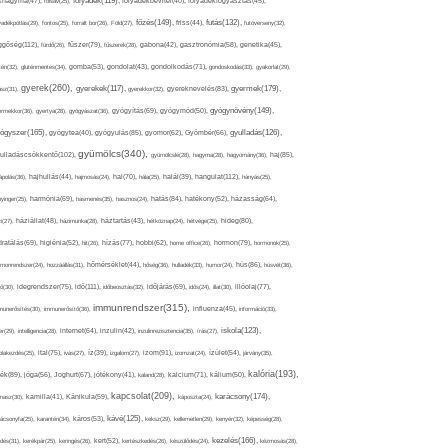
folyadék(119),
khagyma(47),
folsav(25),
folyadékbevitel(40),
folyadékfogyasztás(45),
főzés(149),
futás(132),
yadékpótlás(29),
fontos(25),
forralt bor(26),
Föld(27),
friss(44),
futóverseny(32),
ggőség(112),
fürdő(26),
fűszer(79),
fűszerek(28),
gabona(42),
gasztronómia(58),
genetika(45),
tén(32),
gluténmentes(34),
gomba(53),
gondolat(43),
gondolkodás(71),
gondoskodás(33),
gyakorlat(29),
gyerek(260),
gyermek(179),
gyerekek(117),
ász(31),
gyerekkor(32),
gyereknevelés(83),
gyógynövény(149),
ermekkor(36),
gyertya(28),
gyógyászat(36),
gyógyítás(69),
gyógymód(50),
ógyszer(165),
gyulladás(126),
gyógytea(40),
gyógyulás(85),
gyomor(62),
Gyömbér(66),
gyümölcs(340),
ulladáscsökkentő(102),
gyümölcslé(28),
hagyma(28),
hagyomány(36),
haj(85),
hangulat(112),
ápolás(36),
hajhullás(44),
hajmosás(24),
hal(70),
hála(25),
halál(39),
hányás(25),
yinger(25),
harmónia(69),
hasmenés(35),
hasznos(24),
hatás(84),
hatékony(52),
házasság(64),
i(27),
háziállat(48),
házimunka(28),
háztartás(43),
hétköznap(24),
hétvége(25),
hideg(80),
dratálás(69),
higiénia(52),
hit(26),
hízás(77),
hobbi(62),
home office(26),
hormon(79),
hormonok(25),
rmonrendszer(24),
hozzáállás(31),
hőmérséklet(44),
hőség(36),
hulladék(33),
humor(24),
hús(86),
húsvét(36),
idő(111),
ő(30),
idegrendszer(75),
időbeosztás(32),
időjárás(69),
idős(24),
illat(30),
illóolaj(77),
immunrendszer(315),
munerősítés(30),
immunerősítő(36),
influenza(45),
információ(33),
iskola(123),
er(29),
intelligencia(28),
internet(64),
inzulin(42),
inzulinrezisztencia(35),
írás(27),
olakezdés(25),
ital(75),
ivás(27),
íz(39),
izgalom(27),
izom(91),
izomzat(24),
ízület(54),
járvány(35),
kalória(193),
ték(89),
jóga(56),
Joghurt(67),
jótékony(41),
kaland(28),
kalcium(71),
kálium(50),
kapcsolat(209),
karácsony(174),
masz(30),
kamilla(41),
Kánikula(59),
káposzta(24),
kávé(125),
ácsonyfa(25),
karantén(34),
káros(53),
keksz(29),
kellemetlen(29),
kenyér(32),
képesség(28),
kezelés(166),
dés(31),
kerékpár(25),
keringés(26),
kert(52),
kertészkedés(26),
készülődés(24),
kézmosás(28),