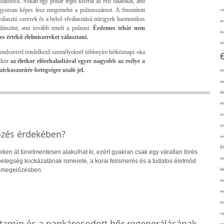
kukorica. Sokan egy pohár tejjel kísérik az esti falatokat, ami
 gyorsan képes lesz megemelni a pulzusszámot. A finomított
cuk
kiválasztó szervek és a belső elválasztású mirigyek harmonikus
de
linszint, ami tovább emeli a pulzust.
Érdemes tehát nem
div
es értékű élelmiszereket választani.
éd
endszerrel rendelkező személyeknél többnyire hétköznapi oka
akkor
az életkor előrehaladtával egyre nagyobb az esélye a
ívkoszorúér-betegségre utaló jel.
él
eg
él
él
elv
erd
őzés érdekében?
int
é
eken át tünetmentesen alakulhat ki, ezért gyakran csak egy váratlan törés
fa
 A betegség kockázatának ismerete, a korai felismerés és a tudatos életmód
a megelőzésben.
fá
fel
fel
fe
fo
itamin és a napkárosodott bőr regenerálásának