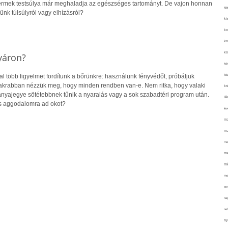
yermek testsúlya már meghaladja az egészséges tartományt. De vajon honnan
kié
ünk túlsúlyról vagy elhízásról?
ki
ko
ko
ko
yáron?
kör
köz
 több figyelmet fordítunk a bőrünkre: használunk fényvédőt, próbáljuk
gyakrabban nézzük meg, hogy minden rendben van-e. Nem ritka, hogy valaki
kr
 anyajegye sötétebbnek tűnik a nyaralás vagy a sok szabadtéri program után.
lá
s aggodalomra ad okot?
lev
ma
ma
me
me
mé
mo
mu
na
ne
ny