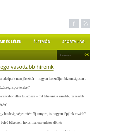
ME ÉS LÉLEK
ÉLETMÓD
SPORTVILÁG
Legolvasottabb híreink
z edzőpark nem játszótér – hogyan használjuk biztonságosan a
özösségi sporttereket?
arancsbőr ellen tudatosan – mit tehetünk a simább, feszesebb
őrért?
gy barátság vége: miért fáj ennyire, és hogyan lépjünk tovább?
 belső béke nem luxus, hanem tudatos döntés