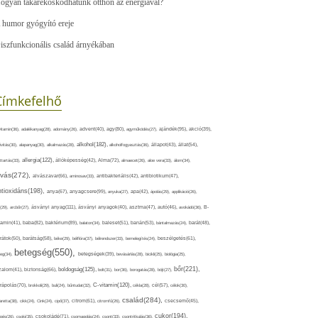
ogyan takarékoskodhatunk otthon az energiával?
 humor gyógyító ereje
iszfunkcionális család árnyékában
Címkefelhő
ajándék(95),
itamin(36),
adalékanyag(28),
adomány(26),
advent(40),
agy(80),
agyműködés(27),
akció(39),
alkohol(182),
ivitás(30),
alapanyag(30),
alkalmazás(28),
alkoholfogyasztás(36),
állapot(43),
állat(54),
allergia(122),
attartás(33),
állóképesség(42),
Alma(72),
almaecet(26),
aloe vera(33),
álom(34),
lvás(272),
alvászavar(66),
aminosav(33),
antibakteriális(42),
antibiotikum(47),
ntioxidáns(198),
anyagcsere(99),
anya(67),
anyuka(27),
apa(42),
ápolás(29),
applikáció(26),
ásványi anyag(111),
(29),
arcbőr(27),
ásványi anyagok(40),
asztma(47),
autó(46),
avokádó(36),
B-
tamin(41),
baba(82),
baktérium(89),
balaton(34),
baleset(51),
banán(53),
bántalmazás(24),
barát(48),
rátok(50),
barátság(58),
béke(29),
bélflóra(37),
bélrendszer(33),
bemelegítés(24),
beszélgetés(61),
betegség(550),
eg(34),
betegségek(39),
bevásárlás(28),
bicikli(25),
biológia(25),
bőr(221),
boldogság(125),
zalom(41),
biztonság(66),
bolt(31),
bor(36),
borogatás(28),
böjt(27),
C-vitamin(120),
rápolás(70),
brokkoli(29),
buli(24),
bűntudat(32),
cékla(28),
cél(57),
célok(30),
család(284),
aretta(38),
cikk(24),
Cink(24),
cipő(37),
citrom(61),
citromfű(26),
csecsemő(45),
cukor(194),
pés(26),
csoki(35),
csokoládé(71),
csomagolás(24),
csont(33),
csontritkulás(36),