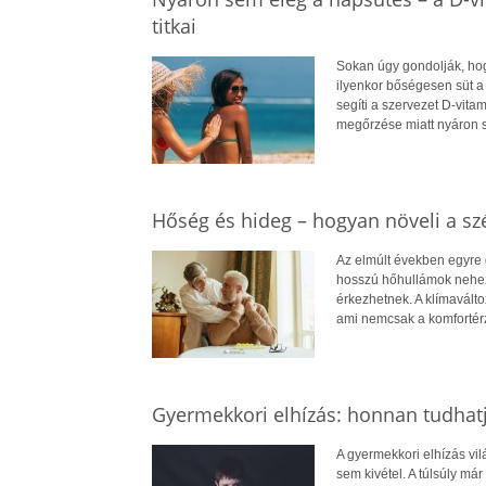
titkai
Sokan úgy gondolják, hog
ilyenkor bőségesen süt a
segíti a szervezet D-vit
megőrzése miatt nyáron 
Hőség és hideg – hogyan növeli a szé
Az elmúlt években egyre 
hosszú hőhullámok nehezít
érkezhetnek. A klímavált
ami nemcsak a komfortérz
Gyermekkori elhízás: honnan tudhatj
A gyermekkori elhízás vi
sem kivétel. A túlsúly má