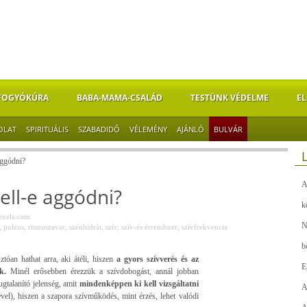
FOGYÓKÚRA
BABA-MAMA-CSALÁD
TESTÜNK VÉDELME
EL
OLAT
SPIRITUÁLIS
SZABADIDŐ
VÉLEMÉNY
AJÁNLÓ
BULVÁR
aggódni?
A
ell-e aggódni?
k
exels.com
N
,
pulzus
,
ritmuszavar
,
szénhidrát
,
szív
,
szív-és érrendszer
,
szívfrekvencia
b
óan hathat arra, aki átéli, hiszen
a gyors szívverés és az
E
k.
Minél erősebben érezzük a szívdobogást, annál jobban
gtalanító jelenség, amit
mindenképpen ki kell vizsgáltatni
A
vel), hiszen a szapora szívműködés, mint érzés, lehet valódi