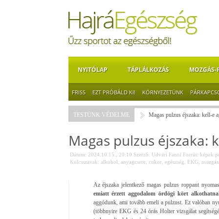
NYITÓLAP
TÁPLÁLKOZÁS
MOZGÁS-
FRISS
EZT PRÓBÁLD KI!
KÖRNYEZETÜNK
PÁRKAPCS
TESTÜNK VÉDELME
Magas pulzus éjszaka: kell-e 
Magas pulzus éjszaka: k
Dátum: 2024.10.15., 20:10
Szerző:
Udvari Fanni
Forrás:
képek:p
Kulcsszavak:
alkohol
,
anyagcsere
,
cukor
,
egészség
,
EKG
,
mozgás
Az éjszaka jelentkező magas pulzus roppant nyomaszt
emiatt érzett aggodalom ördögi kört alkothatna
aggódunk, ami tovább emeli a pulzust. Ez valóban nyu
(többnyire EKG és 24 órás Holter vizsgálat segítségé