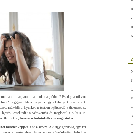
A
B
v
H
A
A
M
P
C
agunkban: mi az, ami miatt sokat aggódom? Esetleg arról van
D
at? Leggyakrabban ugyanis egy élethelyzet miatt érzett
g
ozott működést. Ilyenkor a testben lejátszódó változások az
 a légzés, emelkedik a vérnyomás és meglódul a pulzus is.
N
övetkezhet be,
hanem a tudatalatti szorongástól is.
r
ohol mindenképpen hat a szívre
. Aki úgy gondolja, egy ital
is magas cukortartalma, és az ennek köszönhetően beinduló