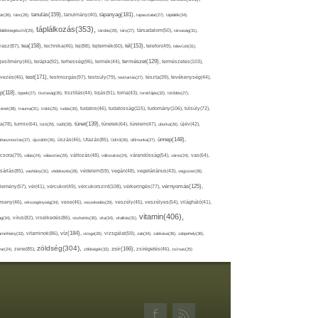
tápanyag(181),
tanulás(159),
ár(36),
tánc(26),
tanulmány(40),
tapasztalat(27),
táplálék(34),
táplálkozás(353),
lálékkiegészítő(25),
tárolás(29),
társ(27),
társadalom(50),
társaság(31),
tea(158),
tél(153),
vasz(87),
technika(46),
tej(88),
tejtermék(60),
telefon(49),
televízió(31),
terápia(92),
terhesség(96),
természet(129),
természetes(103),
ljesítmény(46),
termék(44),
test(171),
testmozgás(97),
rvezés(46),
testsúly(79),
testtartás(27),
tészta(39),
tevékenység(44),
pp(118),
tippek(27),
tisztaság(35),
tisztítás(44),
tojás(91),
torna(43),
torokfájás(32),
törődés(27),
tudatosság(115),
tudomány(106),
ténet(38),
trauma(31),
trükk(25),
tudás(30),
tudatos(46),
túlsúly(72),
tünet(139),
ra(78),
turmix(64),
túró(29),
tüdő(28),
tünetek(64),
türelem(47),
uborka(26),
újév(42),
ünnep(148),
ahasznosítás(37),
újszülött(26),
úszás(46),
Utazás(85),
Üdítő(26),
ülőmunka(27),
csora(79),
válás(24),
választás(29),
változás(48),
változatos(24),
várandósság(54),
város(24),
vas(64),
sárlás(85),
vashiány(31),
védekezés(28),
védelem(59),
vegán(48),
vegetáriánus(43),
vegyszer(28),
vércukorszint(108),
vérnyomás(125),
lemény(57),
vér(41),
vércukor(49),
vérkeringés(77),
rseny(46),
vérszegénység(34),
vese(46),
veszekedés(29),
veszély(45),
veszélyes(54),
világháló(41),
vitamin(406),
ág(34),
vírus(82),
viselkedés(86),
viszketés(30),
vita(34),
vitalitás(31),
víz(184),
aminhiány(33),
vitaminok(86),
vizsga(26),
vizsgálat(59),
zab(34),
zabkása(36),
zabpehely(36),
zöldség(304),
zsír(166),
ar(24),
zene(85),
zöldségek(32),
zsírégetés(46),
zsírsav(25)