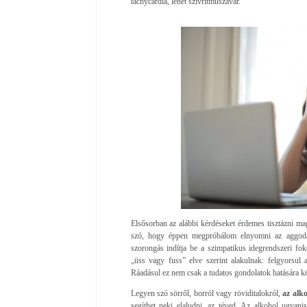
tachycardia, lehet szívritmuszavar.
Elsősorban az alábbi kérdéseket érdemes tisztázni m
szó, hogy éppen megpróbálom elnyomni az aggodalm
szorongás indítja be a szimpatikus idegrendszeri fok
„üss vagy fuss” elve szerint alakulnak: felgyorsul
Ráadásul ez nem csak a tudatos gondolatok hatására k
Legyen szó sörről, borról vagy röviditalokról,
az alk
segíthet neki elaludni, az téved. Az alkohol ugyan