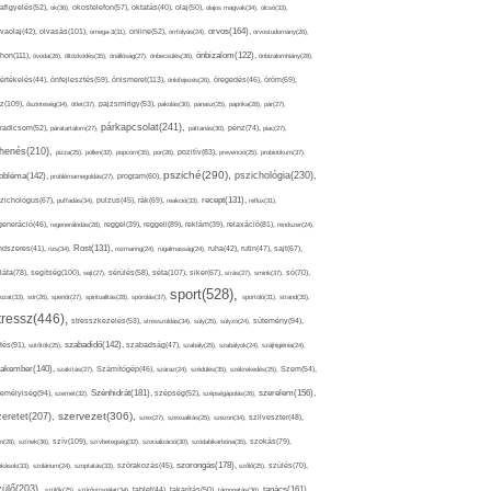
afigyelés(52),
ok(36),
okostelefon(57),
oktatás(40),
olaj(50),
olajos magvak(34),
olcsó(33),
olvasás(101),
orvos(164),
ívaolaj(42),
omega-3(31),
online(52),
orrfolyás(24),
orvostudomány(26),
thon(111),
önbizalom(122),
óvoda(26),
öltözködés(35),
önállóság(27),
önbecsülés(36),
önbizalomhiány(28),
önismeret(113),
értékelés(44),
önfejlesztés(59),
önkifejezés(26),
öregedés(46),
öröm(69),
z(109),
őszinteség(34),
ötlet(37),
pajzsmirigy(53),
pakolás(30),
panasz(25),
paprika(28),
pár(27),
párkapcsolat(241),
radicsom(52),
páratartalom(27),
pattanás(30),
pénz(74),
piac(27),
ihenés(210),
pizza(25),
pollen(32),
popcorn(35),
por(26),
pozitív(83),
prevenció(25),
probiotikum(37),
psziché(290),
pszichológia(230),
obléma(142),
problémamegoldás(27),
program(60),
recept(131),
zichológus(67),
puffadás(34),
pulzus(45),
rák(69),
reakció(33),
reflux(31),
generáció(46),
regenerálódás(28),
reggel(39),
reggeli(89),
reklám(39),
relaxáció(81),
rendszer(24),
Rost(131),
ndszeres(41),
rizs(34),
rozmaring(24),
rugalmasság(24),
ruha(42),
rutin(47),
sajt(67),
segítség(100),
séta(107),
láta(78),
sejt(27),
sérülés(58),
siker(67),
sírás(27),
smink(37),
só(70),
sport(528),
ozat(33),
sör(26),
spenót(27),
spiritualitás(28),
spórolás(37),
sportoló(31),
strand(35),
tressz(446),
sütemény(94),
stresszkezelés(53),
stresszoldás(34),
súly(25),
súlyzó(24),
szabadidő(142),
tés(91),
sütőtök(25),
szabadság(47),
szabály(25),
szabályok(24),
szájhigiénia(24),
akember(140),
szakítás(27),
Számítógép(46),
száraz(24),
szédülés(35),
székrekedés(25),
Szem(54),
Szénhidrát(181),
emélyiség(94),
szerelem(156),
szemét(32),
szépség(52),
szépségápolás(26),
szervezet(306),
zeretet(207),
szex(27),
szexualitás(25),
szezon(34),
szilveszter(48),
szív(109),
n(28),
színek(36),
szívbetegség(32),
szocializáció(30),
szódabikarbóna(35),
szokás(79),
szorongás(178),
okások(33),
szolárium(24),
szoptatás(33),
szórakozás(45),
szőlő(25),
szülés(70),
zülő(203),
tanács(161),
szülők(25),
szűrővizsgálat(34),
tablet(44),
takarítás(50),
támogatás(36),