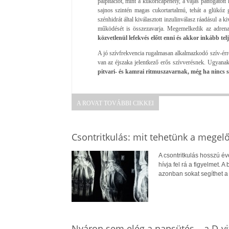
palpitációt, mint a kukoricapehely, a vajas pattogatott 
sajnos szintén magas cukortartalmú, tehát a glükóz
szénhidrát által kiválasztott inzulinválasz ráadásul a 
működését is összezavarja. Megemelkedik az adrena
közvetlenül lefekvés előtt enni és akkor inkább telj
A jó szívfrekvencia rugalmasan alkalmazkodó szív-érr
van az éjszaka jelentkező erős szívverésnek. Ugyan
pitvari- és kamrai ritmuszavarnak, még ha nincs sz
A ROVAT TOVÁBBI CIKKEI
Csontritkulás: mit tehetünk a megel
A csontritkulás hosszú év
hívja fel rá a figyelmet.
azonban sokat segíthet 
Nyáron sem elég a napsütés – a D-v