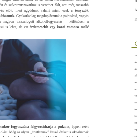
H
ést és szívritmuszavarhoz is vezethet. Sőt, ami még rosszabb
A
kvés előtt, mert aggódunk valami miatt, ezek a
tényezők
míthatunk.
Gyakorlatilag megduplázzunk a palpitáció, vagyis
D
a nagyon visszafogott alkoholfogyasztás – különösen a
sú is lehet, de ezt
érdemesebb egy korai vacsora mellé
A-v
akt
áll
a
a
arc
vi
ba
bet
bi
bő
 cukor fogyasztása felgyorsíthatja a pulzust,
éppen ezért
cig
ssolást. Még az olyan „ártatlannak” látszó éteket is okozhatnak
csí