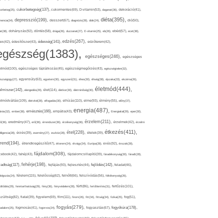
cukorbetegség(137),
orbeteg(25),
cukormentes(69),
D-vitamin(53),
daganat(36),
dekoráció(41),
diéta(395),
depresszió(199),
mencia(34),
desszert(67),
diagnózis(28),
diák(24),
dió(50),
dohányzás(92),
at(38),
döntés(58),
drága(26),
duzzanat(27),
E-vitamin(25),
eb(26),
ebéd(57),
ecet(38),
edzés(267),
édesség(141),
es(42),
édesítőszer(43),
edzőterem(42),
egészség(1383),
egészséges(246),
egészséges
etmód(100),
egészséges táplálkozás(45),
egészségmegőrzés(43),
egészségtelen(32),
észségügy(27),
egyensúly(63),
egyetem(30),
egyszerű(31),
éhes(30),
éhség(38),
éjszaka(33),
ekcéma(26),
életmód(444),
elmiszer(142),
élet(114),
elengedés(29),
életkor(30),
életminőség(30),
etmódváltás(109),
elhízás(110),
elme(93),
életvitel(28),
elfogadás(30),
élmény(55),
előny(37),
energia(487),
emésztés(166),
árás(32),
ember(38),
empátia(43),
Energiaital(29),
eper(30),
érzelem(211),
ő(36),
eredmény(47),
erő(36),
érrendszer(36),
érzékenység(36),
érzelmek(42),
érzelmi
étkezés(411),
étel(228),
elligencia(28),
érzés(39),
esemény(27),
eszköz(28),
ételek(39),
trend(194),
evés(92),
étrendkiegészítő(47),
étterem(24),
étvágy(34),
Európa(28),
évszak(28),
fájdalom(308),
cebook(42),
fahéj(43),
fájdalomcsillapító(39),
fáradékonyság(30),
fáradt(28),
fehérje(198),
radtság(117),
fejfájás(93),
fejlődés(142),
fejlesztés(44),
feladat(46),
félelem(115),
dolgozás(24),
felelősség(62),
felnőtt(66),
felszívódás(56),
féltékenység(26),
fertőzés(101),
töltődés(29),
fenntarthatóság(29),
fény(36),
fényvédelem(28),
férfi(86),
fertőtlenítés(31),
film(111),
szültség(82),
fiatal(39),
figyelem(69),
finom(26),
fitt(34),
fittség(34),
fizikai(25),
fog(51),
fogyás(279),
fogyókúra(178),
gadalom(25),
fogmosás(41),
fogorvos(24),
fogyasztás(67),