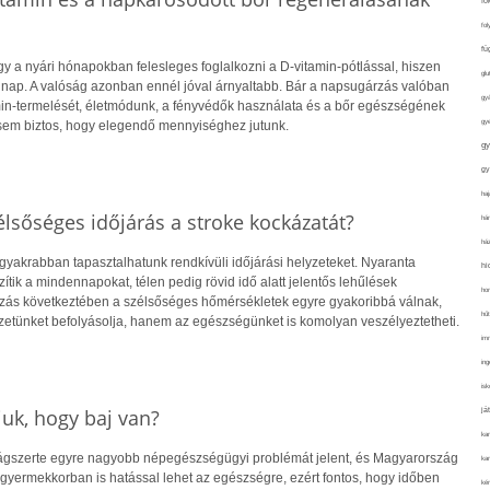
fo
fol
fü
y a nyári hónapokban felesleges foglalkozni a D-vitamin-pótlással, hiszen
glu
 nap. A valóság azonban ennél jóval árnyaltabb. Bár a napsugárzás valóban
gy
amin-termelését, életmódunk, a fényvédők használata és a bőr egészségének
gy
sem biztos, hogy elegendő mennyiséghez jutunk.
gy
gy
haj
lsőséges időjárás a stroke kockázatát?
hán
ház
gyakrabban tapasztalhatunk rendkívüli időjárási helyzeteket. Nyaranta
hi
ik a mindennapokat, télen pedig rövid idő alatt jelentős lehűlések
ho
ozás következtében a szélsőséges hőmérsékletek egyre gyakoribbá válnak,
hűt
etünket befolyásolja, hanem az egészségünket is komolyan veszélyeztetheti.
im
ing
isk
uk, hogy baj van?
já
ka
lágszerte egyre nagyobb népegészségügyi problémát jelent, és Magyarország
kar
r gyermekkorban is hatással lehet az egészségre, ezért fontos, hogy időben
kér