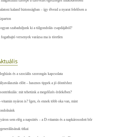
 magnézium szerepe a szervezet egészséges működésében
alatoni kaland biztonságban – így élvezd a nyarat felelősen a
ízparton
ogyan szabaduljunk ki a túlgondolás csapdájából?
 fogathajtó versenyek varázsa ma is töretlen
ktuális
eghízás és a szociális szorongás kapcsolata
ályaválasztás előtt – hasznos tippek a jó döntéshez
sontritkulás: mit tehetünk a megelőzés érdekében?
-vitamin nyáron is? Igen, és ennek több oka van, mint
ondolnánk
yáron sem elég a napsütés – a D-vitamin és a napkárosodott bőr
egenerálásának titkai