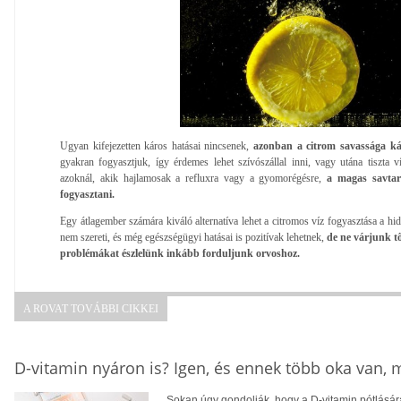
Ugyan kifejezetten káros hatásai nincsenek,
azonban a citrom savassága ká
gyakran fogyasztjuk, így érdemes lehet szívószállal inni, vagy utána tiszta ví
azoknál, akik hajlamosak a refluxra vagy a gyomorégésre,
a magas savtar
fogyasztani.
Egy átlagember számára kiváló alternatíva lehet a citromos víz fogyasztása a hidr
nem szereti, és még egészségügyi hatásai is pozitívak lehetnek,
de ne várjunk tő
problémákat észlelünk inkább forduljunk orvoshoz.
A ROVAT TOVÁBBI CIKKEI
D-vitamin nyáron is? Igen, és ennek több oka van,
Sokan úgy gondolják, hogy a D-vitamin pótlására