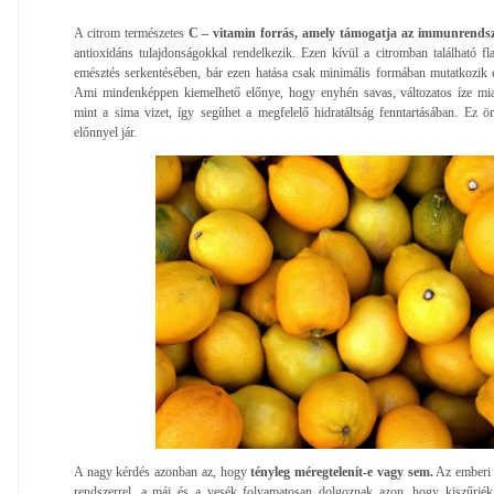
A citrom természetes
C – vitamin forrás, amely támogatja az immunrends
antioxidáns tulajdonságokkal rendelkezik. Ezen kívül a citromban található f
emésztés serkentésében, bár ezen hatása csak minimális formában mutatkozik
Ami mindenképpen kiemelhető előnye, hogy enyhén savas, változatos íze mia
mint a sima vizet, így segíthet a megfelelő hidratáltság fenntartásában. Ez
előnnyel jár.
A nagy kérdés azonban az, hogy
tényleg méregtelenít-e vagy sem.
Az emberi t
rendszerrel, a máj és a vesék folyamatosan dolgoznak azon, hogy kiszűrj