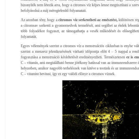
bizonyíték nem létezik arra, hogy a citromos víz képes lenne megtisztítani a szerv
befolyásolná a máj méregtelenítő folyamatait.
Az azonban tény, hogy a
citromos víz serkentheti az emésztést,
különösen reg
a citromsav serkenti a gyomornedvek termelését, ami segíthet az ételek lebontá
több folyadékot fogyaszt, az támogathatja a vesék működését és elősegítheti 
folyamatát.
Egyes vélemények szerint a citromos víz a menstruációs ciklusban is enyhe vál
szerint a menzesz jelentkezésének várható időpontja előtt 4 – 5 nappal a rend
fogyasztása a menstruáció késleltetését eredményezheti. Természetesen
ez is em
C – vitamin, ami megtalálható benne jótékony hatással van az immunrendszerre és 
helyzetben, amikor nagyobb terhelésnek van kitéve a testünk és az immunrend
C – vitamint bevinni, így ez egy valódi előnye a citromos víznek.