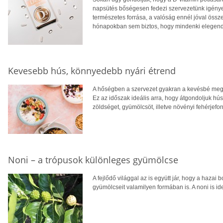
napsütés bőségesen fedezi szervezetünk igényei
természetes forrása, a valóság ennél jóval öss
hónapokban sem biztos, hogy mindenki elegendő
Kevesebb hús, könnyedebb nyári étrend
A hőségben a szervezet gyakran a kevésbé megte
Ez az időszak ideális arra, hogy átgondoljuk hú
zöldséget, gyümölcsöt, illetve növényi fehérjefo
Noni – a trópusok különleges gyümölcse
A fejlődő világgal az is együtt jár, hogy a hazai 
gyümölcseit valamilyen formában is. A noni is ide