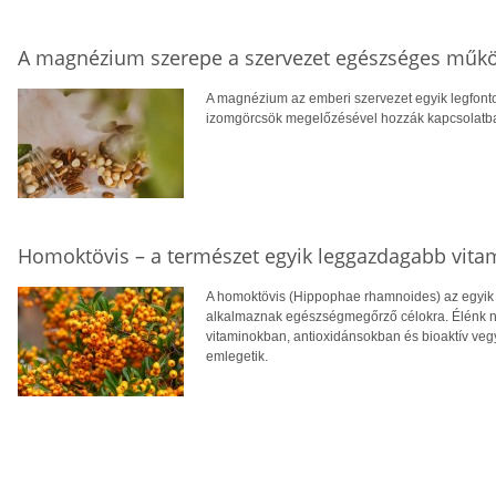
A magnézium szerepe a szervezet egészséges műk
A magnézium az emberi szervezet egyik legfont
izomgörcsök megelőzésével hozzák kapcsolatba, v
Homoktövis – a természet egyik leggazdagabb vita
A homoktövis (Hippophae rhamnoides) az egyik
alkalmaznak egészségmegőrző célokra. Élénk n
vitaminokban, antioxidánsokban és bioaktív veg
emlegetik.