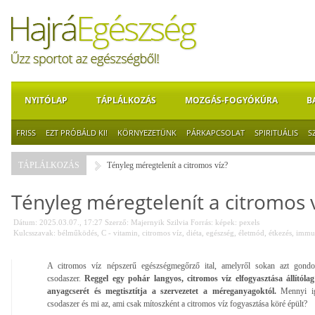
NYITÓLAP
TÁPLÁLKOZÁS
MOZGÁS-FOGYÓKÚRA
B
FRISS
EZT PRÓBÁLD KI!
KÖRNYEZETÜNK
PÁRKAPCSOLAT
SPIRITUÁLIS
S
TÁPLÁLKOZÁS
Tényleg méregtelenít a citromos víz?
Tényleg méregtelenít a citromos v
Dátum: 2025.03.07., 17:27
Szerző:
Majernyik Szilvia
Forrás:
képek: pexels
Kulcsszavak:
bélműködés
,
C - vitamin
,
citromos víz
,
diéta
,
egészség
,
életmód
,
étkezés
,
immu
A citromos víz népszerű egészségmegőrző ital, amelyről sokan azt gondol
csodaszer.
Reggel egy pohár langyos, citromos víz elfogyasztása állítólag 
anyagcserét és megtisztítja a szervezetet a méreganyagoktól.
Mennyi i
csodaszer és mi az, ami csak mítoszként a citromos víz fogyasztása köré épült?