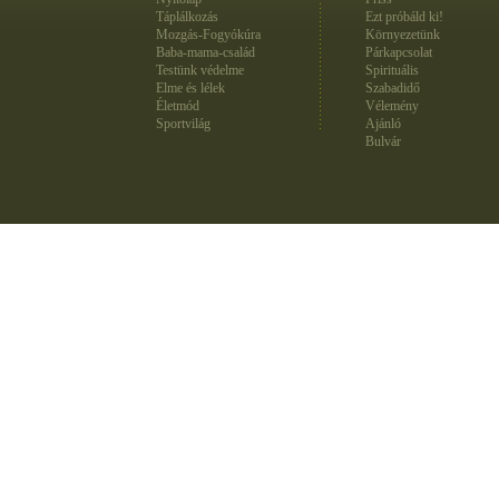
Táplálkozás
Ezt próbáld ki!
Mozgás-Fogyókúra
Környezetünk
Baba-mama-család
Párkapcsolat
Testünk védelme
Spirituális
Elme és lélek
Szabadidő
Életmód
Vélemény
Sportvilág
Ajánló
Bulvár