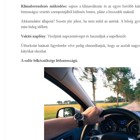
Klímaberendezés működése:
sajnos a klímaváltozás és az egyre forróbb kán
biztonságos vezetés szempontjából különös fontos, pláne a hosszabb utaknál.
Akkumulátor állapota? Sosem jön jókor, ha nem indul az autónk. A hőség gyor
mint hideg időben.
Vakító napfény
: Viseljünk napszemüveget és használjuk a napellenzőt.
Útburkolat hatásait figyelembe véve pedig elmondhatjuk, hogy az aszfalt nagyon
kátyúkat okozhat.
A sofőr felkészültsége létfontosságú.