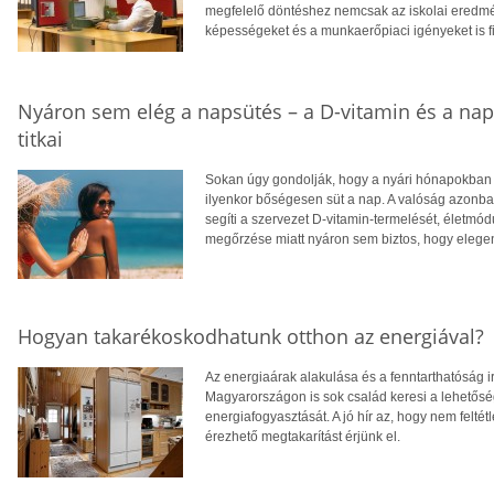
megfelelő döntéshez nemcsak az iskolai eredm
képességeket és a munkaerőpiaci igényeket is f
Nyáron sem elég a napsütés – a D-vitamin és a na
titkai
Sokan úgy gondolják, hogy a nyári hónapokban f
ilyenkor bőségesen süt a nap. A valóság azonba
segíti a szervezet D-vitamin-termelését, életm
megőrzése miatt nyáron sem biztos, hogy eleg
Hogyan takarékoskodhatunk otthon az energiával?
Az energiaárak alakulása és a fenntarthatóság i
Magyarországon is sok család keresi a lehetősé
energiafogyasztását. A jó hír az, hogy nem feltétl
érezhető megtakarítást érjünk el.