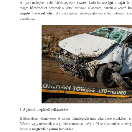
A nyári melegben való felelősségteljes
vezetés kulcsfontosságú a saját és
magas hőmérséklet nemcsak a jármű műszaki állapotára, hanem a vezető
ko
negatív hatással lehet
. Az alábbiakban összegyűjtöttem a legfontosabb szem
vezetéshez:
1.
A jármű megfelelő felkészítése
Hűtőrendszer ellenőrzése. A motor túlmelegedésének elkerülése érdekében ell
Nézzük vagy nézessük át a gumiabroncsokat, mérjük fel az állapotukat: a meleg
fontos a
megfelelő nyomás beállítása.