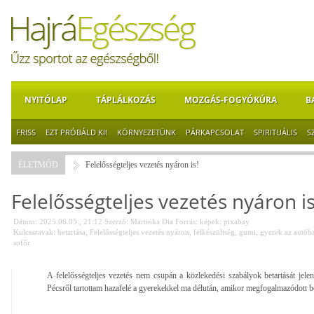
NYITÓLAP
TÁPLÁLKOZÁS
MOZGÁS-FOGYÓKÚRA
B
FRISS
EZT PRÓBÁLD KI!
KÖRNYEZETÜNK
PÁRKAPCSOLAT
SPIRITUÁLIS
S
ÉLETMÓD
Felelősségteljes vezetés nyáron is!
Felelősségteljes vezetés nyáron is
Dátum: 2025.06.05., 21:12
Szerző:
Martinka Dia
Forrás:
képek: pixabay
Kulcsszavak:
betartása
,
Felelősségteljes vezetés nyáron
,
felkészültség
,
gumi
,
gyerek az autób
sofőr
A felelősségteljes vezetés nem csupán a közlekedési szabályok betartását jelen
Pécsről tartottam hazafelé a gyerekekkel ma délután, amikor megfogalmazódott b