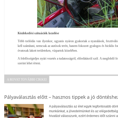
Közlekedési szituációk kezelése
Több torlódás van ilyenkor, ugyanis nyáron gyakoriak a nyaralások, fesztivál
kell számítani, nemcsak az autósok terén, hanem fokozott gyalogos és biciklis 
óvatosak lakott területeken, vízpartok közelében.
A felelősségteljes nyári vezetés a tudatosságról, előrelátásról szól. A megfelelő fe
szerint lehet érteni.
A ROVAT TOVÁBBI CIKKEI
Pályaválasztás előtt – hasznos tippek a jó döntéshe
A pályaválasztás az élet egyik legfontosabb dö
munkánkat, a jövedelmünket és az elégedettség
hivatást válasszunk, ezért érdemes időt szánni