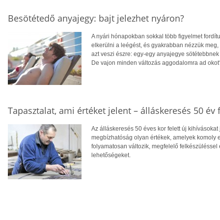
Besötétedő anyajegy: bajt jelezhet nyáron?
A nyári hónapokban sokkal több figyelmet fordít
elkerülni a leégést, és gyakrabban nézzük meg,
azt veszi észre: egy-egy anyajegye sötétebbnek 
De vajon minden változás aggodalomra ad okot
Tapasztalat, ami értéket jelent – álláskeresés 50 év f
Az álláskeresés 50 éves kor felett új kihívásokat
megbízhatóság olyan értékek, amelyek komoly el
folyamatosan változik, megfelelő felkészüléssel 
lehetőségeket.