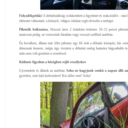
Folyadékpótlás!
A dehidratáltság csökkentheti a figyelmet és reakcióidőt – inni 
öltözetet választani: a könnyű, világos ruházat segít elviselni a meleget.
Pihenők beiktatása.
Hosszú úton 2 óránként érdemes 10–15 percet pihenni
tanácsom pedig: ne vezessünk fáradtan vagy rosszul szellőző autóban.
Én bevallom, álltam már félre pihenni egy fél órát a délután közepén, bár s
álmosnak lennem, mégis úgy éreztem a délutáni meleg hatására bágyadtabb és
után nem volt gondom a vezetéssel.
Különös figyelem a hőségben rejlő veszélyekre
Gyermekek és állatok az autóban:
Soha ne hagyjunk senkit a napon álló au
gyereket, sem házi kedvendcet! Kis időre sem! Soha!