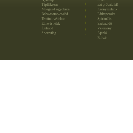
Táplálkozás
Ezt próbáld ki!
Mozgás-Fogyókúra
Környezetünk
Baba-mama-család
Párkapcsolat
Testünk védelme
Spirituális
Elme és lélek
Szabadidő
Életmód
Vélemény
Sportvilág
Ajánló
Bulvár