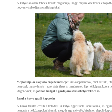
A kutyaiskolában többek között megtanulja, hogy milyen viselkedés elfogad
hogyan viselkedjen a családtagokkal.
Megtanulja az alapvető engedelmességet!
Az alapparancsok, mint az "ül", "f
nem csak mutatványok – ezek akár életet is menthetnek. Egy jól képzett kutya n
idegeneknek, és
jobban hallgat a gazdájára stresszhelyzetekben is.
Javul a kutya-gazdi kapcsolat
A közös tanulás erősíti a kötődést. A kutya figyel ránk, tanul tőlünk, és egy
nemcsak a hétköznapokat könnyíti meg, de egy mélyebb, bizalmon alapuló kapcs