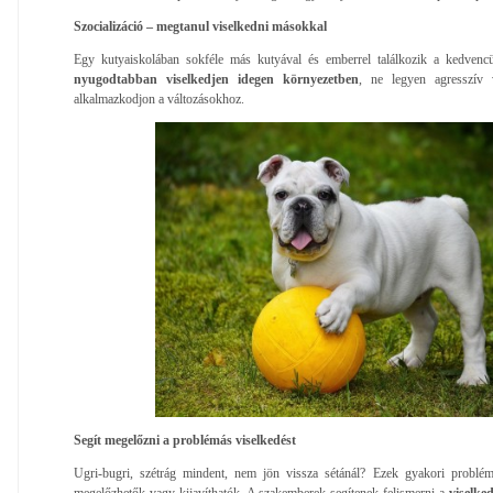
Szocializáció – megtanul viselkedni másokkal
Egy kutyaiskolában sokféle más kutyával és emberrel találkozik a kedvenc
nyugodtabban viselkedjen idegen környezetben
, ne legyen agresszív 
alkalmazkodjon a változásokhoz.
Segít megelőzni a problémás viselkedést
Ugri-bugri, szétrág mindent, nem jön vissza sétánál? Ezek gyakori problém
megelőzhetők vagy kijavíthatók. A szakemberek segítenek felismerni a
viselke