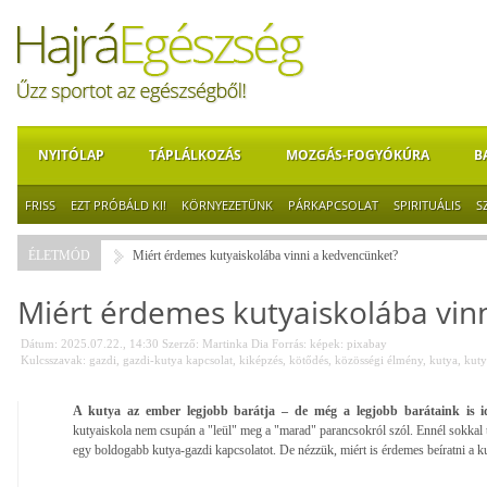
NYITÓLAP
TÁPLÁLKOZÁS
MOZGÁS-FOGYÓKÚRA
B
FRISS
EZT PRÓBÁLD KI!
KÖRNYEZETÜNK
PÁRKAPCSOLAT
SPIRITUÁLIS
S
ÉLETMÓD
Miért érdemes kutyaiskolába vinni a kedvencünket?
Miért érdemes kutyaiskolába vin
Dátum: 2025.07.22., 14:30
Szerző:
Martinka Dia
Forrás:
képek: pixabay
Kulcsszavak:
gazdi
,
gazdi-kutya kapcsolat
,
kiképzés
,
kötődés
,
közösségi élmény
,
kutya
,
kuty
A kutya az ember legjobb barátja – de még a legjobb barátaink is i
kutyaiskola nem csupán a "leül" meg a "marad" parancsokról szól. Ennél sokkal t
egy boldogabb kutya-gazdi kapcsolatot. De nézzük, miért is érdemes beíratni a k