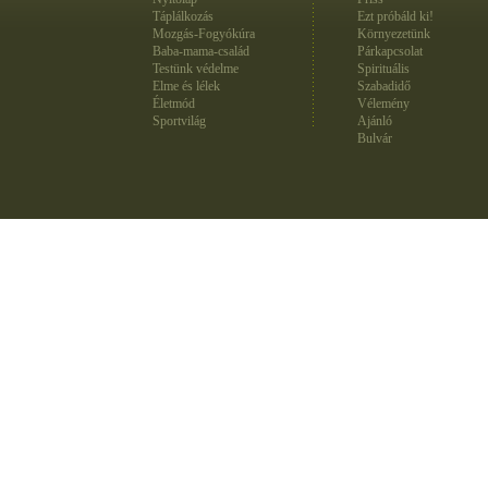
Táplálkozás
Ezt próbáld ki!
Mozgás-Fogyókúra
Környezetünk
Baba-mama-család
Párkapcsolat
Testünk védelme
Spirituális
Elme és lélek
Szabadidő
Életmód
Vélemény
Sportvilág
Ajánló
Bulvár