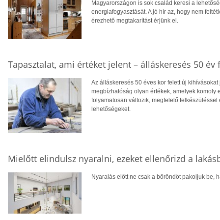
Magyarországon is sok család keresi a lehetősé
energiafogyasztását. A jó hír az, hogy nem feltétl
érezhető megtakarítást érjünk el.
Tapasztalat, ami értéket jelent – álláskeresés 50 év f
Az álláskeresés 50 éves kor felett új kihívásokat
megbízhatóság olyan értékek, amelyek komoly el
folyamatosan változik, megfelelő felkészüléssel 
lehetőségeket.
Mielőtt elindulsz nyaralni, ezeket ellenőrizd a laká
Nyaralás előtt ne csak a bőröndöt pakoljuk be, ha