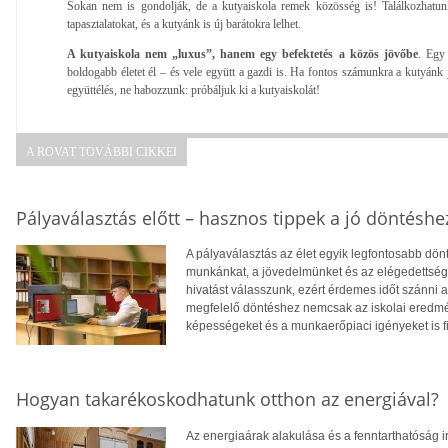
Sokan nem is gondolják, de a kutyaiskola remek közösség is! Találkozhatun
tapasztalatokat, és a kutyánk is új barátokra lelhet.
A kutyaiskola nem „luxus”, hanem egy befektetés a közös jövőbe
. Egy 
boldogabb életet él – és vele együtt a gazdi is. Ha fontos számunkra a kutyánk 
együttélés, ne habozzunk: próbáljuk ki a kutyaiskolát!
A ROVAT TOVÁBBI CIKKEI
Pályaválasztás előtt – hasznos tippek a jó döntéshe
A pályaválasztás az élet egyik legfontosabb dö
munkánkat, a jövedelmünket és az elégedettség
hivatást válasszunk, ezért érdemes időt szánni
megfelelő döntéshez nemcsak az iskolai eredm
képességeket és a munkaerőpiaci igényeket is f
Hogyan takarékoskodhatunk otthon az energiával?
Az energiaárak alakulása és a fenntarthatóság i