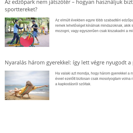
Az edzőpark nem játszótér – hogyan használjuk biz
sporttereket?
Az elmúlt években egyre több szabadtéri edzőpa
remek lehetőséget kínálnak mindazoknak, akik
mozogni, vagy egyszerűen csak kiszakadni a m
Nyaralás három gyerekkel: így lett végre nyugodt a
Ha valaki azt mondja, hogy három gyerekkel a n
évvel ezelőtt biztosan csak mosolyogtam volna r
a kapkodásról szóltak.