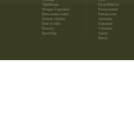
Táplálkozás
Ezt próbáld ki!
Mozgás-Fogyókúra
Környezetünk
Baba-mama-család
Párkapcsolat
Testünk védelme
Spirituális
Elme és lélek
Szabadidő
Életmód
Vélemény
Sportvilág
Ajánló
Bulvár