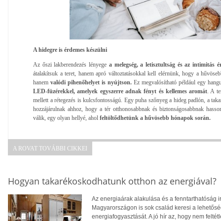
A hidegre is érdemes készülni
Az őszi lakberendezés lényege
a melegség, a letisztultság és az intimitás é
átalakítsuk a teret, hanem apró változtatásokkal kell elérnünk, hogy a hűvö
hanem
valódi pihenőhelyet is nyújtson.
Ez megvalósítható például egy hangul
LED-füzérekkel, amelyek egyszerre adnak fényt és kellemes aromát
. A t
mellett a rétegezés is kulcsfontosságú. Egy puha szőnyeg a hideg padlón, a ta
hozzájárulnak ahhoz, hogy a tér otthonosabbnak és biztonságosabbnak hasso
válik, egy olyan hellyé, ahol
feltöltődhetünk a hűvösebb hónapok során.
A ROVAT TOVÁBBI CIKKEI
Hogyan takarékoskodhatunk otthon az energiával?
Az energiaárak alakulása és a fenntarthatóság i
Magyarországon is sok család keresi a lehetősé
energiafogyasztását. A jó hír az, hogy nem feltétl