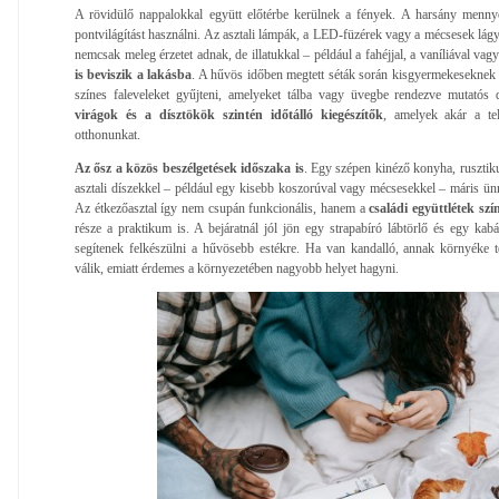
A rövidülő nappalokkal együtt előtérbe kerülnek a fények. A harsány menny
pontvilágítást használni. Az asztali lámpák, a LED-füzérek vagy a mécsesek lág
nemcsak meleg érzetet adnak, de illatukkal – például a fahéjjal, a vaníliával va
is beviszik a lakásba
. A hűvös időben megtett séták során kisgyermekeseknek é
színes faleveleket gyűjteni, amelyeket tálba vagy üvegbe rendezve mutatós
virágok és a dísztökök szintén időtálló kiegészítők
, amelyek akár a tel
otthonunkat.
Az ősz a közös beszélgetések időszaka is
. Egy szépen kinéző konyha, rusztiku
asztali díszekkel – például egy kisebb koszorúval vagy mécsesekkel – máris ünn
Az étkezőasztal így nem csupán funkcionális, hanem a
családi együttlétek szín
része a praktikum is. A bejáratnál jól jön egy strapabíró lábtörlő és egy kabá
segítenek felkészülni a hűvösebb estékre. Ha van kandalló, annak környéke te
válik, emiatt érdemes a környezetében nagyobb helyet hagyni.