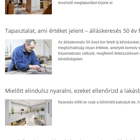
érezhető megtakarítást érjünk el.
Tapasztalat, ami értéket jelent – álláskeresés 50 év f
Az álláskeresés 50 éves kor felett új kihívásokat
megbízhatóság olyan értékek, amelyek komoly el
folyamatosan változik, megfelelő felkészüléssel 
lehetőségeket.
Mielőtt elindulsz nyaralni, ezeket ellenőrizd a laká
Nyaralás előtt ne csak a bőröndöt pakoljuk be, ha