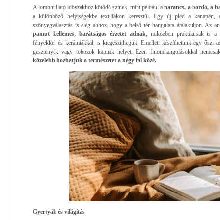
A lombhullató időszakhoz kötődő színek, mint például a
narancs, a bordó, a b
a különböző helyiségekbe textíliákon keresztül. Egy új pléd a kanapén, 
szőnyegválasztás is elég ahhoz, hogy a belső tér hangulata átalakuljon. Az 
pamut kellemes, barátságos érzetet adnak
, miközben praktikusak is a
fényekkel és kerámiákkal is kiegészíthetjük. Emellett készíthetünk egy őszi asz
gesztenyék vagy tobozok kapnak helyet. Ezen finomhangolásokkal nemcsa
közelebb hozhatjuk a természetet a négy fal közé.
Gyertyák és világítás