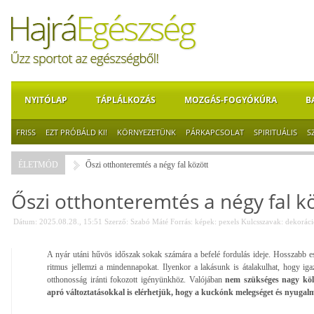
NYITÓLAP
TÁPLÁLKOZÁS
MOZGÁS-FOGYÓKÚRA
B
FRISS
EZT PRÓBÁLD KI!
KÖRNYEZETÜNK
PÁRKAPCSOLAT
SPIRITUÁLIS
S
ÉLETMÓD
Őszi otthonteremtés a négy fal között
Őszi otthonteremtés a négy fal k
Dátum: 2025.08.28., 15:51
Szerző:
Szabó Máté
Forrás:
képek: pexels
Kulcsszavak:
dekoráci
A nyár utáni hűvös időszak sokak számára a befelé fordulás ideje. Hosszabb e
ritmus jellemzi a mindennapokat. Ilyenkor a lakásunk is átalakulhat, hogy iga
otthonosság iránti fokozott igényünkhöz. Valójában
nem szükséges nagy költ
apró változtatásokkal is elérhetjük, hogy a kuckónk melegséget és nyugal