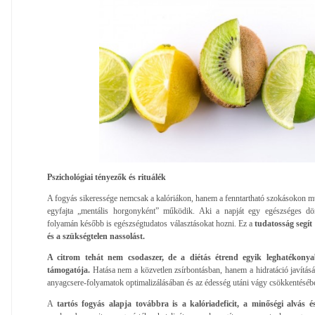
Pszichológiai tényezők és rituálék
A fogyás sikeressége nemcsak a kalóriákon, hanem a fenntartható szokásokon múli
egyfajta „mentális horgonyként” működik. Aki a napját egy egészséges dö
folyamán később is egészségtudatos választásokat hozni. Ez a
tudatosság segít 
és a szükségtelen nassolást.
A citrom tehát nem csodaszer, de a diétás étrend egyik leghatékonyab
támogatója.
Hatása nem a közvetlen zsírbontásban, hanem a hidratáció javításá
anyagcsere-folyamatok optimalizálásában és az édesség utáni vágy csökkentésébe
A
tartós fogyás alapja továbbra is a kalóriadeficit, a minőségi alvás