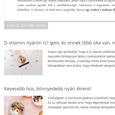
rendszerben a citrom egy értékes katalizátor, amely segít a szervezetnek az egye
során azonban ügyelni kell a mértékletességre, különösen a fogzománc vé
érdekében. A citromos víz tehát nem a megoldás, hanem
egy eszköz a tudatos é
A ROVAT TOVÁBBI CIKKEI
D-vitamin nyáron is? Igen, és ennek több oka van,
Sokan úgy gondolják, hogy a D-vitamin pótlására
napsütés bőségesen fedezi szervezetünk igényei
természetes forrása, a valóság ennél jóval öss
hónapokban sem biztos, hogy mindenki elegendő
Kevesebb hús, könnyedebb nyári étrend
A hőségben a szervezet gyakran a kevésbé megte
Ez az időszak ideális arra, hogy átgondoljuk hú
zöldséget, gyümölcsöt, illetve növényi fehérjefo