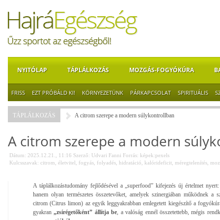
NYITÓLAP
TÁPLÁLKOZÁS
MOZGÁS-FOGYÓKÚRA
B
FRISS
EZT PRÓBÁLD KI!
KÖRNYEZETÜNK
PÁRKAPCSOLAT
SPIRITUÁLIS
S
TÁPLÁLKOZÁS
A citrom szerepe a modern súlykontrollban
A citrom szerepe a modern súlyk
Dátum: 2025.12.21., 11:16
Szerző:
Udvari Fanni
Forrás:
képek:pexels
Kulcsszavak:
citrom
,
életvitel
,
fogyás
,
folyadés
,
hidratáció
,
kalórideficit
,
méregtelenítés
,
moz
A táplálkozástudomány fejlődésével a „superfood” kifejezés új értelmet nyer
hanem olyan természetes összetevőket, amelyek szinergiában működnek a sze
citrom (Citrus limon) az egyik leggyakrabban emlegetett kiegészítő a fogyókú
gyakran
„zsírégetőként” állítja be
, a valóság ennél összetettebb, mégis rend