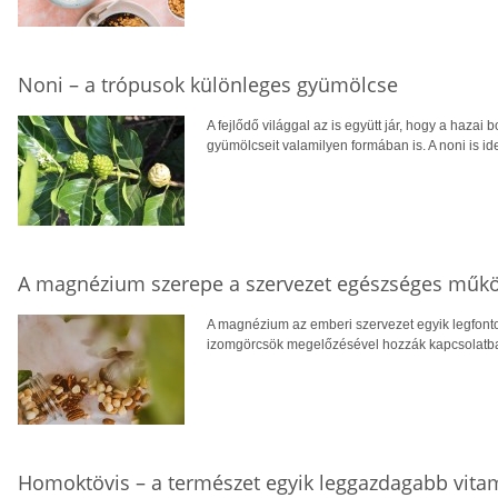
Noni – a trópusok különleges gyümölcse
A fejlődő világgal az is együtt jár, hogy a hazai 
gyümölcseit valamilyen formában is. A noni is ide
A magnézium szerepe a szervezet egészséges műk
A magnézium az emberi szervezet egyik legfont
izomgörcsök megelőzésével hozzák kapcsolatba, v
Homoktövis – a természet egyik leggazdagabb vita