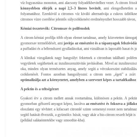
víz fogyasztása monoton, ami alacsony folyadékbevitelhez vezet. A citrom frissí
könnyebben elérjék a napi 2,5–3 literes bevitelt
, ami elengedhetetlen a
folyamatához. Ezenkívül a citromos víz kiváló alternatívája a cukros üdítőkn
citromos vízre cserélése jelentős súlycsökkenést eredményezhet hosszabb távon, p
Kémiai összetevők: Citromsav és polifenolok
A citrom kémiai profilja több olyan elemet tartalmaz, amely közvetetten támogatj
gyomorsav termelődését, ami
javítja az emésztést és a tápanyagok felszívódá
a puffadást és a bélrendszeri gyulladásokat, ami vizuálisan is laposabb hasat és 
A klinikai vizsgálatok nagy hangsúlyt fektetnek a citromban található polife
vegyületek segíthetnek az inzulinszenzitivitás javításában. Mivel az inzulinrezis
oka, minden olyan természetes anyag, amely segíti a vércukorszint stabilizálás
csökkenését. Fontos azonban hangsúlyozni: a citrom nem „égeti” a zsírt 
optimalizálja azt a környezetet, amelyben a szervezet képes a tartalékaihoz
A pektin és a teltségérzet
Gyakori érv a citrom mellett annak rosttartalma, különösen a pektin. A pekt
gyomorban gélszerű anyagot képez, lassítva
az emésztést és fokozva a jóllako
eloszlatni egy tévhitet: a kifacsart citromlé szinte semennyi rostot nem tartalm
segítő hatását élvezzük, a gyümölcs húsát, vagy akár a bio-citrom reszelt héját i
(például salátaöntetekbe vagy smoothie-kba).