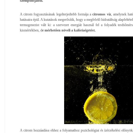
szempontjából.
A citrom fogyasztásának legelterjedtebb formája a
citromos víz
, amelynek haté
hatásaira épül. A kutatások megerősítik, hogy a megfelelő hidratáltság alapfeltéte
termogenezist vált ki: a szervezet energiát használ fel a folyadék testhőmérs
kismértékben, d
e mérhetően növeli a kalóriaégetést.
A citrom hozzáadása ehhez a folyamathoz pszichológiai és ízérzékelési előnyökk