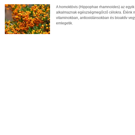
A homoktövis (Hippophae rhamnoides) az egyik
alkalmaznak egészségmegőrző célokra. Élénk n
vitaminokban, antioxidánsokban és bioaktív veg
emlegetik.