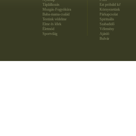
Táplálkozás
Ezt próbáld ki!
Mozgás-Fogyókúra
Környezetünk
Baba-mama-család
Párkapcsolat
Testünk védelme
Spirituális
Elme és lélek
Szabadidő
Életmód
Vélemény
Sportvilág
Ajánló
Bulvár