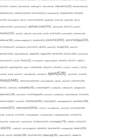
thon(111),
önbizalom(122),
óvoda(26),
öltözködés(35),
önállóság(27),
önbecsülés(36),
önbizalomhiány(28),
önismeret(113),
értékelés(44),
önfejlesztés(59),
önkifejezés(26),
öregedés(46),
öröm(69),
z(109),
őszinteség(34),
ötlet(37),
pajzsmirigy(53),
pakolás(30),
panasz(25),
paprika(28),
pár(27),
párkapcsolat(241),
radicsom(52),
páratartalom(27),
pattanás(30),
pénz(74),
piac(27),
ihenés(210),
pizza(25),
pollen(33),
popcorn(35),
por(26),
pozitív(83),
prevenció(25),
probiotikum(38),
psziché(290),
pszichológia(230),
obléma(142),
problémamegoldás(27),
program(60),
recept(131),
zichológus(67),
puffadás(34),
pulzus(45),
rák(69),
reakció(33),
reflux(31),
generáció(46),
regenerálódás(28),
reggel(39),
reggeli(89),
reklám(39),
relaxáció(81),
rendszer(24),
Rost(131),
ndszeres(41),
rizs(34),
rozmaring(24),
rugalmasság(24),
ruha(42),
rutin(47),
sajt(67),
segítség(100),
séta(107),
láta(78),
sejt(27),
sérülés(58),
siker(67),
sírás(27),
smink(37),
só(70),
sport(528),
ozat(33),
sör(26),
spenót(27),
spiritualitás(28),
spórolás(37),
sportoló(31),
strand(35),
tressz(446),
sütemény(94),
stresszkezelés(53),
stresszoldás(34),
súly(25),
súlyzó(24),
szabadidő(142),
tés(91),
sütőtök(25),
szabadság(47),
szabály(25),
szabályok(24),
szájhigiénia(24),
akember(140),
szakítás(27),
Számítógép(46),
száraz(24),
szédülés(35),
székrekedés(25),
Szem(54),
Szénhidrát(181),
emélyiség(94),
szerelem(156),
szemét(32),
szépség(52),
szépségápolás(26),
szervezet(306),
zeretet(207),
szex(27),
szexualitás(25),
szezon(34),
szilveszter(48),
szív(109),
n(28),
színek(36),
szívbetegség(32),
szocializáció(30),
szódabikarbóna(35),
szokás(79),
szorongás(178),
okások(33),
szolárium(24),
szoptatás(33),
szórakozás(45),
szőlő(25),
szülés(70),
zülő(203),
tanács(161),
szülők(25),
szűrővizsgálat(34),
tablet(44),
takarítás(50),
támogatás(36),
tápanyag(181),
tanulás(159),
ár(36),
tánc(26),
tanulmány(40),
tapasztalat(27),
táplálék(34),