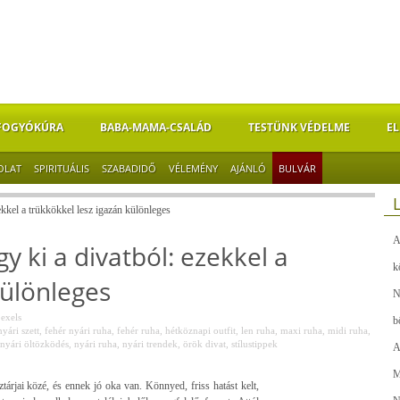
FOGYÓKÚRA
BABA-MAMA-CSALÁD
TESTÜNK VÉDELME
EL
OLAT
SPIRITUÁLIS
SZABADIDŐ
VÉLEMÉNY
AJÁNLÓ
BULVÁR
kkel a trükkökkel lesz igazán különleges
A
 ki a divatból: ezekkel a
k
különleges
N
exels
b
yári szett
,
fehér nyári ruha
,
fehér ruha
,
hétköznapi outfit
,
len ruha
,
maxi ruha
,
midi ruha
,
nyári öltözködés
,
nyári ruha
,
nyári trendek
,
örök divat
,
stílustippek
A
M
tárjai közé, és ennek jó oka van. Könnyed, friss hatást kelt,