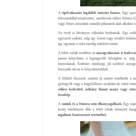
A
cipőválasztás legalább ennyire fontos.
Egy sport
bőrszandállal természetes, mediterrán stílust érhetsz
vagy fémes árnyalatú szandál pillanatok alatt alkalmi r
Az övek is látványos változást hozhatnak. Egy széle
egyszerű szabást, míg egy fonott vagy textilöv bohém 
így ugyanaz a ruha mindig másként mutat.
A fehér ruhák esetében az
anyagválasztás is kulcssze
pamut kényelmes a legnagyobb hőségben is, míg a
biztosítanak. Érdemes minőségi, jól szellőző anya
hosszabb távon is kényelmesebbek.
A feltűnő ékszerek szintén új szintre emelhetik a m
gyöngyök vagy a kagylódíszes nyakláncok mind remek
stílust kedveled, néhány finom arany vagy ezüst
összkép.
A
smink és a frizura sem elhanyagolható.
Egy napc
konty tökéletesen illik a fehér ruhák könnyed han
izgalmas kontrasztot teremthet.