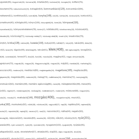
sgyerek(45),
kisgyermek(34),
kismama(38),
kitartás(50),
kockázat(34),
kocogás(24),
koffein(76),
kommunikáció(124),
koncentráció(94),
leszterin(76),
koleszterinszint(24),
kollagén(54),
konyha(149),
nditerem(51),
konfliktus(52),
kontroll(28),
kór(25),
kórház(29),
kórokozó(24),
kortizol(41),
könyv(106),
környezet(116),
zmetikum(40),
köhögés(40),
könyvajánló(24),
köret(30),
nyezetbarát(31),
környezetvédelem(78),
köröm(27),
kötődés(49),
következmény(33),
közérzet(43),
lekedés(26),
közösség(71),
közösségi média(27),
közösségi oldal(38),
kreatív(34),
kreativitás(79),
kritika(139),
kutatás(144),
kutya(100),
ém(62),
kultúra(36),
külföld(27),
kütyü(33),
lakás(65),
látás(34),
lélek(408),
z(42),
lazac(24),
légzés(49),
lehetőség(25),
lekvár(41),
lelki egészség(33),
levegő(42),
él(28),
Levendula(32),
leves(47),
lista(32),
liszt(36),
macska(33),
magány(42),
magas vérnyomás(28),
gnézium(70),
magvak(25),
magyar(25),
Magyarország(28),
magzat(25),
máj(60),
mandula(33),
marketing(31),
megelőzés(165),
sszázs(45),
medence(24),
meditáció(89),
megbetegedés(24),
megfázás(89),
glepetés(28),
megoldás(89),
melatonin(29),
meleg(74),
mellékhatás(24),
memória(72),
mennyiség(26),
nstruáció(50),
mentális(48),
mentális egészség(86),
menü(28),
méregtelenítés(48),
mese(40),
z(92),
migrén(27),
mindennapok(34),
minőség(33),
mobiltelefon(27),
modern(24),
módszer(68),
mogyoró(31),
mozgás(406),
motiváció(144),
sás(31),
mosoly(27),
mozgásforma(25),
mozi(42),
nka(182),
munkahely(92),
műtét(38),
művészet(29),
nagyszülő(27),
nap(35),
napfény(54),
napirend(35),
pozás(37),
napsütés(38),
naptej(32),
narancs(27),
nasi(31),
nassolás(41),
nátha(44),
negatív(50),
nyár(201),
nő(106),
növény(112),
hézség(36),
népszerű(42),
nevelés(83),
nevetés(30),
nők(42),
nyugalom(102),
aralás(90),
nyári szünet(27),
nyelv(26),
nyomelem(33),
nyugtató(29),
nyújtás(45),
afigyelés(52),
ok(36),
okostelefon(57),
oktatás(40),
olaj(50),
olajos magvak(34),
olcsó(33),
olvasás(101),
orvos(164),
ívaolaj(42),
omega-3(31),
online(52),
orrfolyás(24),
orvostudomány(26),