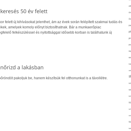
ot
skeresés 50 év felett
ön
ős
r felett új kihívásokat jelenthet, ám az évek során felépített szakmai tudás és
pa
kek, amelyek komoly előnyt biztosíthatnak. Bár a munkaerőpiac
p
gfelelő felkészüléssel és nyitottsággal idősebb korban is találhatunk új
pr
ps
re
re
sa
lenőrizd a lakásban
sor
s
őröndöt pakoljuk be, hanem készítsük fel otthonunkat is a távollétre.
sü
sz
sz
s
szí
sz
s
tan