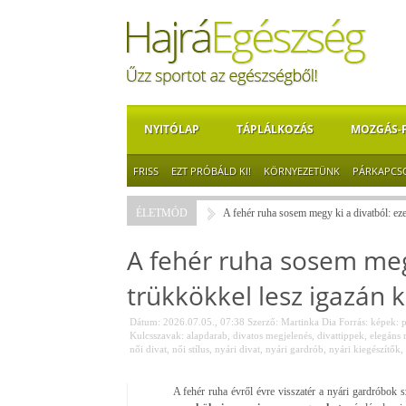
NYITÓLAP
TÁPLÁLKOZÁS
MOZGÁS-
FRISS
EZT PRÓBÁLD KI!
KÖRNYEZETÜNK
PÁRKAPCS
ÉLETMÓD
A fehér ruha sosem megy ki a divatból: eze
A fehér ruha sosem megy
trükkökkel lesz igazán 
Dátum: 2026.07.05., 07:38
Szerző:
Martinka Dia
Forrás:
képek: p
Kulcsszavak:
alapdarab
,
divatos megjelenés
,
divattippek
,
elegáns n
női divat
,
női stílus
,
nyári divat
,
nyári gardrób
,
nyári kiegészítők
,
A fehér ruha évről évre visszatér a nyári gardróbok sz