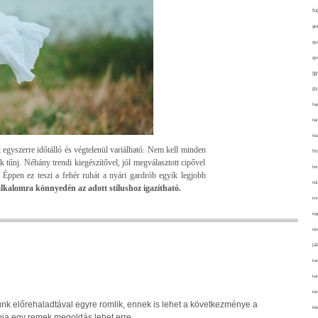
fü
glu
gy
gy
gy
gy
haj
hán
ház
 egyszerre időtálló és végtelenül variálható. Nem kell minden
hi
 tűnj. Néhány trendi kiegészítővel, jól megválasztott cipővel
ho
. Éppen ez teszi a fehér ruhát a nyári gardrób egyik legjobb
hűt
kalomra könnyedén az adott stílushoz igazítható.
im
ing
isk
já
ka
kar
kér
nk előrehaladtával egyre romlik, ennek is lehet a következménye a
kié
pia egy remek megoldás lehet erre.