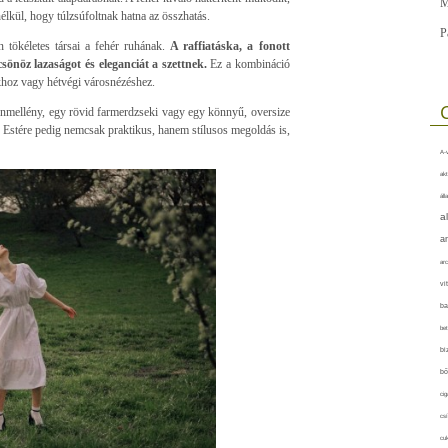
M
nélkül, hogy túlzsúfoltnak hatna az összhatás.
P
n tökéletes társai a fehér ruhának.
A raffiatáska, a fonott
sönöz lazaságot és eleganciát a szettnek.
Ez a kombináció
khoz vagy hétvégi városnézéshez.
enmellény, egy rövid farmerdzseki vagy egy könnyű, oversize
. Estére pedig nemcsak praktikus, hanem stílusos megoldás is,
A-v
akt
áll
a
a
arc
vi
ba
bet
bi
bő
cig
csí
cuk