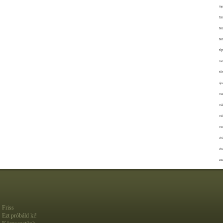
táp
ta
te
te
ti
tör
tú
újr
va
vá
vé
ve
vir
vit
zav
Friss
Ezt próbáld ki!