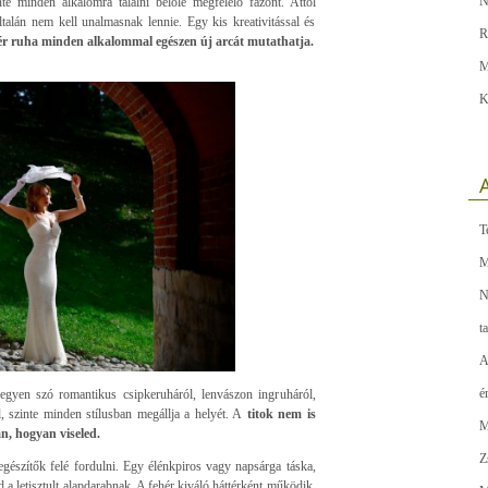
N
nte minden alkalomra találni belőle megfelelő fazont. Attól
talán nem kell unalmasnak lennie. Egy kis kreativitással és
R
ér ruha minden alkalommal egészen új arcát mutathatja.
M
K
A
T
M
N
t
A
é
egyen szó romantikus csipkeruháról, lenvászon ingruháról,
 szinte minden stílusban megállja a helyét. A
titok nem is
M
n, hogyan viseled.
Z
egészítők felé fordulni. Egy élénkpiros vagy napsárga táska,
 a letisztult alapdarabnak. A fehér kiváló háttérként működik,