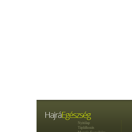
Nyitólap
Táplálkozás