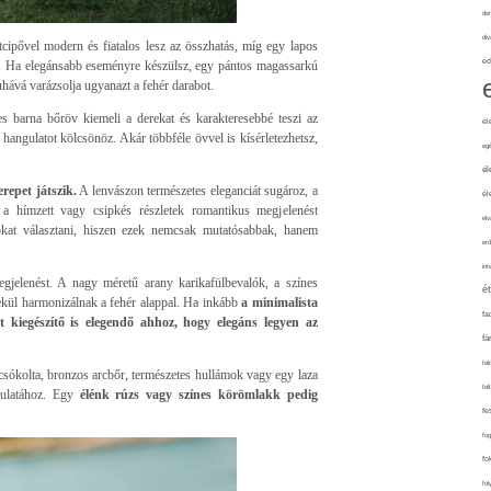
de
div
cipővel modern és fiatalos lesz az összhatás, míg egy lapos
éd
 el. Ha elegánsabb eseményre készülsz, egy pántos magassarkú
uhává varázsolja ugyanazt a fehér darabot.
s barna bőröv kiemeli a derekat és karakteresebbé teszi az
él
hangulatot kölcsönöz. Akár többféle övvel is kísérletezhetsz,
eg
él
repet játszik.
A lenvászon természetes eleganciát sugároz, a
él
 hímzett vagy csipkés részletek romantikus megjelenést
elv
gokat választani, hiszen ezek nemcsak mutatósabbak, hanem
erd
int
egjelenést. A nagy méretű arany karikafülbevalók, a színes
é
ül harmonizálnak a fehér alappal. Ha inkább
a minimalista
fa
 kiegészítő is elegendő ahhoz, hogy elegáns legyen az
fá
fel
sókolta, bronzos arcbőr, természetes hullámok vagy egy laza
fel
gulatához. Egy
élénk rúzs vagy színes körömlakk pedig
fe
fo
fo
fol