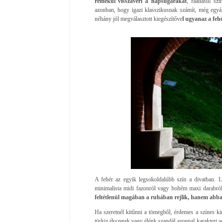
remekül visszaveri a napsugarakat
, ráadásul szi
azonban, hogy igazi klasszikusnak számít, még egyál
néhány jól megválasztott kiegészítőve
l ugyanaz a feh
A fehér az egyik legsokoldalúbb szín a divatban. L
minimalista midi fazonról vagy bohém maxi darabról,
feltétlenül magában a ruhában rejlik, hanem abba
Ha szeretnél kitűnni a tömegből, érdemes a színes ki
türkiz ékszerek vagy élénk szandál azonnal karaktert ad