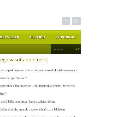
ME ÉS LÉLEK
ÉLETMÓD
SPORTVILÁG
Legolvasottabb híreink
z edzőpark nem játszótér – hogyan használjuk biztonságosan a
özösségi sporttereket?
arancsbőr ellen tudatosan – mit tehetünk a simább, feszesebb
őrért?
 belső béke nem luxus, hanem tudatos döntés
ielőtt elindulsz nyaralni, ezeket ellenőrizd a lakásban