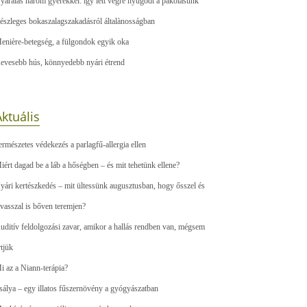
yaralás három gyerekkel: így lett végre nyugodt a pakolásunk
észleges bokaszalagszakadásról általànosságban
enière-betegség, a fülgondok egyik oka
evesebb hús, könnyedebb nyári étrend
ktuális
ermészetes védekezés a parlagfű-allergia ellen
iért dagad be a láb a hőségben – és mit tehetünk ellene?
yári kertészkedés – mit ültessünk augusztusban, hogy ősszel és
avasszal is bőven teremjen?
uditív feldolgozási zavar, amikor a hallás rendben van, mégsem
rtjük
i az a Niann-terápia?
sálya – egy illatos fűszernövény a gyógyászatban