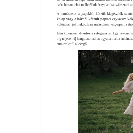
ezért bátran lehet mellé élénk árnyalatokat választani a
A természetes anyagokból készült kiegészítők szinté
kalap vagy a bőrből készült papucs egyszerre kölc
különösen jól működik nyaralásokon, tengerparti sétá
Idén különösen
divatos a rétegezés is
. Egy vékony l
ing teljesen új hangulatot adhat ugyanannak a ruhának
amikor lehűl a levegő.