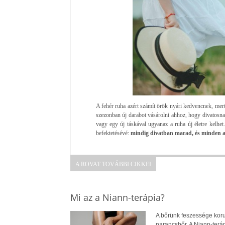
A fehér ruha azért számít örök nyári kedvencnek, mert
szezonban új darabot vásárolni ahhoz, hogy divatosnak
vagy egy új táskával ugyanaz a ruha új életre kelhet
befektetésévé:
mindig divatban marad, és minden al
A ROVAT TOVÁBBI CIKKEI
Mi az a Niann-terápia?
A bőrünk feszessége koru
narancsbőr. A Niann-terá