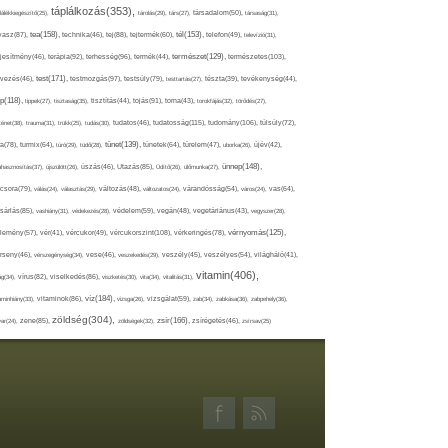
táplálkozás(353),
lálékkiegészítő(25),
tárolás(29),
társ(27),
társadalom(50),
társaság(31),
tea(158),
tél(153),
vasz(87),
technika(46),
tej(88),
tejtermék(60),
telefon(49),
televízió(31),
terápia(92),
terhesség(96),
természet(129),
természetes(103),
ljesítmény(46),
termék(44),
test(171),
testmozgás(97),
rvezés(46),
testsúly(79),
testtartás(27),
tészta(39),
tevékenység(44),
pp(118),
tippek(27),
tisztaság(35),
tisztítás(44),
tojás(91),
torna(43),
torokfájás(32),
törődés(27),
tudatosság(115),
tudomány(106),
ténet(38),
trauma(31),
trükk(25),
tudás(30),
tudatos(46),
túlsúly(72),
tünet(139),
ra(78),
turmix(64),
túró(29),
tüdő(28),
tünetek(64),
türelem(47),
uborka(26),
újév(42),
ünnep(148),
ahasznosítás(37),
újszülött(26),
úszás(46),
Utazás(85),
Üdítő(26),
ülőmunka(27),
csora(79),
válás(24),
választás(29),
változás(48),
változatos(24),
várandósság(54),
város(24),
vas(64),
sárlás(85),
vashiány(31),
védekezés(28),
védelem(59),
vegán(48),
vegetáriánus(43),
vegyszer(28),
vércukorszint(108),
vérnyomás(125),
lemény(57),
vér(41),
vércukor(49),
vérkeringés(78),
rseny(46),
vérszegénység(34),
vese(46),
veszekedés(29),
veszély(45),
veszélyes(54),
világháló(41),
vitamin(406),
ág(34),
vírus(82),
viselkedés(86),
viszketés(30),
vita(34),
vitalitás(31),
víz(184),
aminhiány(33),
vitaminok(86),
vizsga(26),
vizsgálat(59),
zab(34),
zabkása(36),
zabpehely(36),
zöldség(304),
zsír(166),
ar(24),
zene(85),
zöldségek(32),
zsírégetés(46),
zsírsav(25)