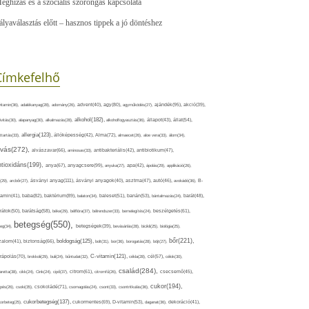
eghízás és a szociális szorongás kapcsolata
ályaválasztás előtt – hasznos tippek a jó döntéshez
Címkefelhő
ajándék(95),
itamin(36),
adalékanyag(28),
adomány(26),
advent(40),
agy(80),
agyműködés(27),
akció(39),
alkohol(182),
ivitás(30),
alapanyag(30),
alkalmazás(28),
alkoholfogyasztás(36),
állapot(43),
állat(54),
allergia(123),
attartás(33),
állóképesség(42),
Alma(72),
almaecet(26),
aloe vera(33),
álom(34),
lvás(272),
alvászavar(66),
aminosav(33),
antibakteriális(42),
antibiotikum(47),
ntioxidáns(199),
anyagcsere(99),
anya(67),
anyuka(27),
apa(42),
ápolás(29),
applikáció(26),
ásványi anyag(111),
(29),
arcbőr(27),
ásványi anyagok(40),
asztma(47),
autó(46),
avokádó(36),
B-
tamin(41),
baba(82),
baktérium(89),
balaton(34),
baleset(51),
banán(53),
bántalmazás(24),
barát(48),
rátok(50),
barátság(58),
béke(29),
bélflóra(37),
bélrendszer(33),
bemelegítés(24),
beszélgetés(61),
betegség(550),
eg(34),
betegségek(39),
bevásárlás(28),
bicikli(25),
biológia(25),
bőr(221),
boldogság(125),
zalom(41),
biztonság(66),
bolt(31),
bor(36),
borogatás(28),
böjt(27),
C-vitamin(121),
rápolás(70),
brokkoli(29),
buli(24),
bűntudat(32),
cékla(28),
cél(57),
célok(30),
család(284),
aretta(38),
cikk(24),
Cink(24),
cipő(37),
citrom(61),
citromfű(26),
csecsemő(45),
cukor(194),
pés(26),
csoki(35),
csokoládé(71),
csomagolás(24),
csont(33),
csontritkulás(36),
cukorbetegség(137),
orbeteg(25),
cukormentes(69),
D-vitamin(53),
daganat(36),
dekoráció(41),