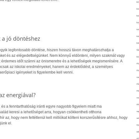
ki
ko
ko
ko
kör
k a jó döntéshez
köz
kr
 egyik legfontosabb döntése, hiszen hosszú távon meghatározhatja a
lá
ket és az elégedettségünket. Nem könnyű eldönteni, milyen szakmát vagy
lev
rt érdemes időt szánni az önismeretre és a lehetőségek megismerésére. A
ma
csak az iskolai eredményeket, hanem az érdeklődést, a személyes
ma
rőpiaci igényeket is figyelembe kell venni.
me
me
mé
z energiával?
mo
mu
 és a fenntarthatóság iránti egyre nagyobb figyelem miatt ma
alád keresi a lehetőséget arra, hogyan csökkentheti otthona
na
hír az, hogy nem feltétlenül kell milliókat költeni korszerűsítésre ahhoz, hogy
ne
jünk el.
ny
od
ol