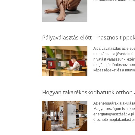
Pályaválasztás előtt – hasznos tippe
A pályaválasztás az élet
munkánkat, a jövedelmün
hivatást válasszunk, ezé
megfelelő döntéshez nem
képességeket és a munkae
Hogyan takarékoskodhatunk otthon a
Az energiaárak alakulása
Magyarországon is sok cs
energiafogyasztását. A jó 
érezhető megtakarítást ér