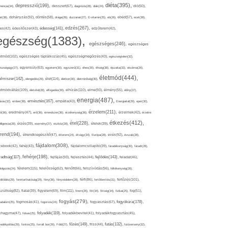
diéta(395),
depresszió(199),
mencia(34),
desszert(67),
diagnózis(28),
diák(24),
dió(50),
dohányzás(92),
at(38),
döntés(58),
drága(26),
duzzanat(27),
E-vitamin(25),
eb(26),
ebéd(57),
ecet(38),
edzés(267),
édesség(141),
es(42),
édesítőszer(43),
edzőterem(42),
egészség(1383),
egészséges(246),
egészséges
etmód(102),
egészséges táplálkozás(45),
egészségmegőrzés(43),
egészségtelen(32),
észségügy(27),
egyensúly(63),
egyetem(30),
egyszerű(31),
éhes(30),
éhség(38),
éjszaka(33),
ekcéma(26),
életmód(444),
elmiszer(142),
élet(114),
elengedés(29),
életkor(30),
életminőség(30),
etmódváltás(109),
elhízás(110),
elme(93),
életvitel(28),
elfogadás(30),
élmény(55),
előny(37),
energia(487),
emésztés(167),
árás(32),
ember(38),
empátia(43),
Energiaital(29),
eper(30),
érzelem(211),
ő(36),
eredmény(47),
erő(36),
érrendszer(36),
érzékenység(36),
érzelmek(42),
érzelmi
étkezés(412),
étel(228),
elligencia(28),
érzés(39),
esemény(27),
eszköz(28),
ételek(39),
trend(194),
evés(92),
étrendkiegészítő(47),
étterem(24),
étvágy(34),
Európa(28),
évszak(28),
fájdalom(308),
cebook(42),
fahéj(43),
fájdalomcsillapító(39),
fáradékonyság(30),
fáradt(28),
fehérje(198),
radtság(117),
fejfájás(93),
fejlődés(143),
fejlesztés(44),
feladat(46),
félelem(115),
dolgozás(24),
felelősség(62),
felnőtt(66),
felszívódás(56),
féltékenység(26),
fertőzés(101),
töltődés(29),
fenntarthatóság(29),
fény(36),
fényvédelem(28),
férfi(86),
fertőtlenítés(31),
film(111),
szültség(82),
fiatal(39),
figyelem(69),
finom(26),
fitt(34),
fittség(34),
fizikai(25),
fog(51),
fogyás(279),
fogyókúra(178),
gadalom(25),
fogmosás(41),
fogorvos(24),
fogyasztás(67),
folyadék(119),
khagyma(47),
folsav(25),
folyadékbevitel(41),
folyadékfogyasztás(45),
főzés(149),
futás(132),
yadékpótlás(29),
fontos(25),
forralt bor(26),
Föld(27),
friss(44),
futóverseny(32),