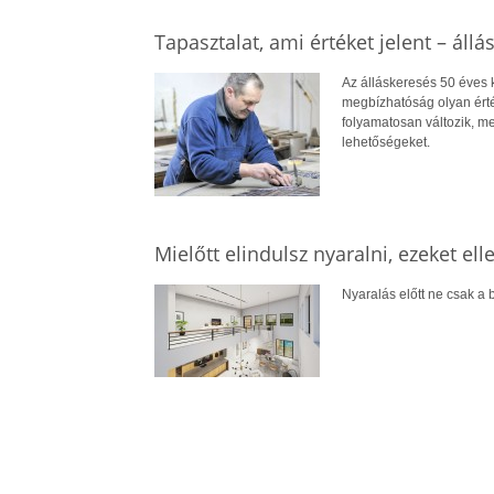
Tapasztalat, ami értéket jelent – állá
Az álláskeresés 50 éves ko
megbízhatóság olyan érté
folyamatosan változik, me
lehetőségeket.
Mielőtt elindulsz nyaralni, ezeket el
Nyaralás előtt ne csak a b