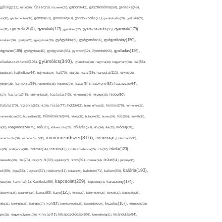
ggőség(112),
fürdő(26),
fűszer(79),
fűszerek(28),
gabona(42),
gasztronómia(58),
genetika(45),
tén(32),
gluténmentes(34),
gomba(53),
gondolat(43),
gondolkodás(71),
gondoskodás(33),
gyakorlat(29),
gyerek(260),
gyermek(179),
gyerekek(117),
ász(31),
gyerekkor(32),
gyereknevelés(83),
gyógynövény(150),
ermekkor(36),
gyertya(28),
gyógyászat(36),
gyógyítás(69),
gyógymód(50),
ógyszer(165),
gyulladás(126),
gyógytea(40),
gyógyulás(85),
gyomor(62),
Gyömbér(66),
gyümölcs(340),
ulladáscsökkentő(103),
gyümölcslé(28),
hagyma(28),
hagyomány(36),
haj(85),
hangulat(112),
ápolás(36),
hajhullás(44),
hajmosás(24),
hal(70),
hála(25),
halál(39),
hányás(25),
yinger(25),
harmónia(69),
hasmenés(35),
hasznos(24),
hatás(84),
hatékony(52),
házasság(64),
i(27),
háziállat(48),
házimunka(28),
háztartás(43),
hétköznap(24),
hétvége(25),
hideg(80),
dratálás(70),
higiénia(52),
hit(26),
hízás(77),
hobbi(62),
home office(26),
hormon(79),
hormonok(25),
rmonrendszer(24),
hozzáállás(31),
hőmérséklet(44),
hőség(37),
hulladék(33),
humor(24),
hús(86),
húsvét(36),
idő(111),
ő(30),
idegrendszer(75),
időbeosztás(32),
időjárás(69),
idős(24),
illat(30),
illóolaj(78),
immunrendszer(316),
munerősítés(30),
immunerősítő(36),
influenza(45),
információ(33),
iskola(123),
er(29),
intelligencia(28),
internet(64),
inzulin(42),
inzulinrezisztencia(35),
írás(27),
olakezdés(25),
ital(75),
ivás(27),
íz(39),
izgalom(27),
izom(91),
izomzat(24),
ízület(54),
járvány(35),
kalória(193),
ték(89),
jóga(56),
Joghurt(67),
jótékony(41),
kaland(28),
kalcium(71),
kálium(50),
kapcsolat(209),
karácsony(174),
masz(30),
kamilla(41),
Kánikula(59),
káposzta(24),
kávé(125),
ácsonyfa(25),
karantén(34),
káros(53),
keksz(29),
kellemetlen(29),
kenyér(32),
képesség(28),
kezelés(167),
dés(31),
kerékpár(25),
keringés(27),
kert(52),
kertészkedés(26),
készülődés(24),
kézmosás(28),
kikapcsolódás(106),
gés(25),
kiegyensúlyozott(26),
kihívás(43),
kimerültség(31),
kirándulás(84),