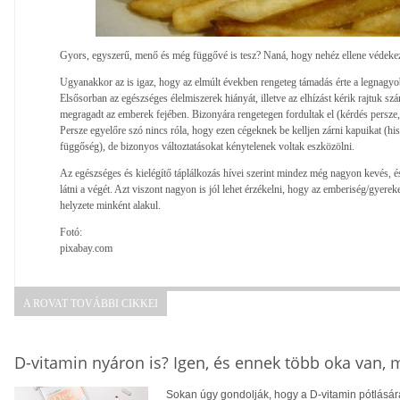
Gyors, egyszerű, menő és még függővé is tesz? Naná, hogy nehéz ellene védeke
Ugyanakkor az is igaz, hogy az elmúlt években rengeteg támadás érte a legnagyo
Elsősorban az egészséges élelmiszerek hiányát, illetve az elhízást kérik rajtuk sz
megragadt az emberek fejében. Bizonyára rengetegen fordultak el (kérdés persze,
Persze egyelőre szó nincs róla, hogy ezen cégeknek be kelljen zárni kapuikat (hi
függőség), de bizonyos változtatásokat kénytelenek voltak eszközölni.
Az egészséges és kielégítő táplálkozás hívei szerint mindez még nagyon kevés, 
látni a végét. Azt viszont nagyon is jól lehet érzékelni, hogy az emberiség/gyere
helyzete minként alakul.
Fotó:
pixabay.com
A ROVAT TOVÁBBI CIKKEI
D-vitamin nyáron is? Igen, és ennek több oka van,
Sokan úgy gondolják, hogy a D-vitamin pótlására