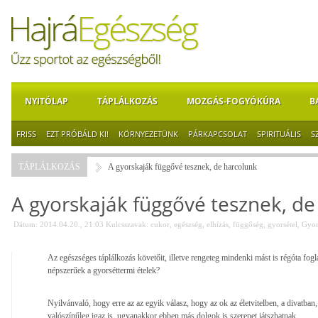
NYITÓLAP
TÁPLÁLKOZÁS
MOZGÁS-FOGYÓKÚRA
B
FRISS
EZT PRÓBÁLD KI!
KÖRNYEZETÜNK
PÁRKAPCSOLAT
SPIRITUÁLIS
S
TÁPLÁLKOZÁS
A gyorskaják függővé tesznek, de harcolunk
A gyorskaják függővé tesznek, de
Dátum: 2014.04.20., 21:03
Kulcsszavak:
cukor
,
egészség
,
elhízás
,
függőség
,
gyorsétel
,
Gyor
Az egészséges táplálkozás követőit, illetve rengeteg mindenki mást is régóta fogl
népszerűek a gyorséttermi ételek?
Nyilvánvaló, hogy erre az az egyik válasz, hogy az ok az életvitelben, a divatba
valószínűleg igaz is, ugyanakkor ebben más dolgok is szerepet játszhatnak.