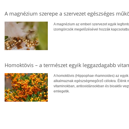
A magnézium szerepe a szervezet egészséges műk
A magnézium az emberi szervezet egyik legfont
izomgörcsök megelőzésével hozzák kapcsolatba, v
Homoktövis – a természet egyik leggazdagabb vita
A homoktövis (Hippophae rhamnoides) az egyik
alkalmaznak egészségmegőrző célokra. Élénk n
vitaminokban, antioxidánsokban és bioaktív veg
emlegetik.