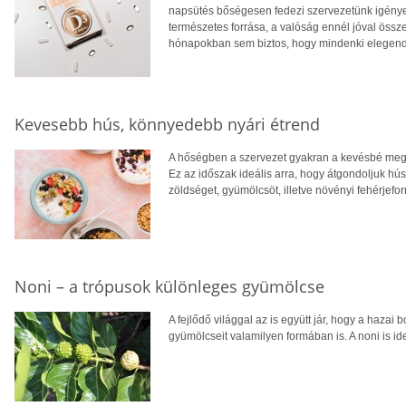
napsütés bőségesen fedezi szervezetünk igényei
természetes forrása, a valóság ennél jóval öss
hónapokban sem biztos, hogy mindenki elegendő
Kevesebb hús, könnyedebb nyári étrend
A hőségben a szervezet gyakran a kevésbé megte
Ez az időszak ideális arra, hogy átgondoljuk hú
zöldséget, gyümölcsöt, illetve növényi fehérjefo
Noni – a trópusok különleges gyümölcse
A fejlődő világgal az is együtt jár, hogy a hazai 
gyümölcseit valamilyen formában is. A noni is ide