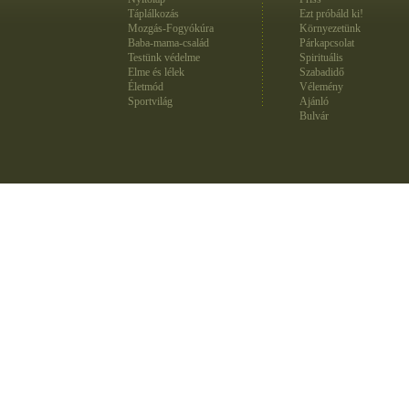
Táplálkozás
Ezt próbáld ki!
Mozgás-Fogyókúra
Környezetünk
Baba-mama-család
Párkapcsolat
Testünk védelme
Spirituális
Elme és lélek
Szabadidő
Életmód
Vélemény
Sportvilág
Ajánló
Bulvár