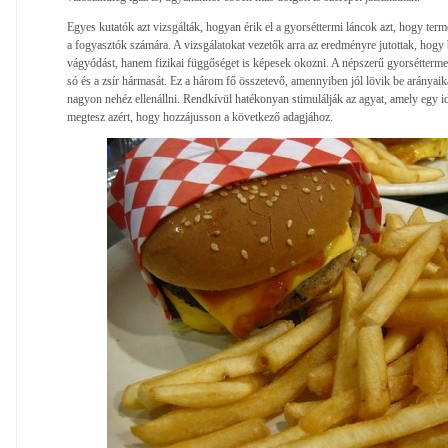
Egyes kutatók azt vizsgálták, hogyan érik el a gyorséttermi láncok azt, hogy term
a fogyasztók számára. A vizsgálatokat vezetők arra az eredményre jutottak, hog
vágyódást, hanem fizikai függőséget is képesek okozni. A népszerű gyorsétterme
só és a zsír hármasát. Ez a három fő összetevő, amennyiben jól lövik be arányaik
nagyon nehéz ellenállni. Rendkívül hatékonyan stimulálják az agyat, amely egy i
megtesz azért, hogy hozzájusson a következő adagjához.