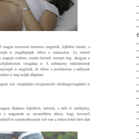
cuk
de
div
éd
él
A magzat testrészeit tüzetesen megnézik, fejlődési ütemét, a
eg
ontját is megállapítják ebben a szakaszban. Az embrió
 magzati erekben szintén kiemelt szerepet kap, ahogyan a
él
 kifejlődésének vizsgálata is. A méhlepény működésének
él
mennyiségét is megnézik, de ebben a periódusban a méhnyak
elv
leket is meg tudják állapítani.
erd
agzati szív vizsgálatára összpontosító ultrahangvizsgálatot is
int
é
fa
fá
magzat általános fejlődését, méreteit, a méh és méhlepény
fel
 van a magzatnak az anyaméhben ahhoz, hogy korszerű
abáról és ismerkedhessünk vele már a méhen belüli élete alatt
fel
fe
fo