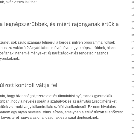
uk, akár vissza is üthet.
od
ol
ot
a legnépszerűbbek, és miért rajonganak értük a
ön
ős
pa
p
szünet, sok szülő számára felmerül a kérdés: milyen programmal töltsék
 hosszú vakációt? A nyári táborok évről évre egyre népszerűbbek, hiszen
pr
tosítanak, hanem élményeket, új barátságokat és rengeteg hasznos
ps
gyerekeknek.
re
re
sa
sor
lzott kontroll váltja fel
s
sü
ata, hogy biztonságot, szeretetet és útmutatást nyújtsanak gyermekük
sz
nban, hogy a nevelés során a szabályok és az irányítás túlzott mértéket
etünk zsarnoki vagy túlkontrolláló szülői viselkedésről. Ez nem hivatalos
sz
hanem egy olyan nevelési stílus leírása, amelyben a szülő túlzott ellenőrzést
s
, kevés teret hagyva az önállóságnak és a saját döntéseknek.
szí
sz
s