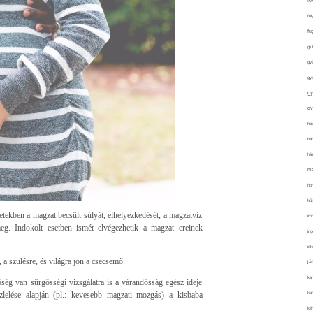
fo
fol
fü
glu
gy
gy
gy
gy
haj
hán
ház
hi
ho
hűt
tekben a magzat becsült súlyát, elhelyezkedését, a magzatvíz
im
eg. Indokolt esetben ismét elvégezhetik a magzat ereinek
ing
isk
 a szülésre, és világra jön a csecsemő.
já
ka
őség van sürgősségi vizsgálatra is a várandósság egész ideje
szlelése alapján (pl.: kevesebb magzati mozgás) a kisbaba
kar
kér