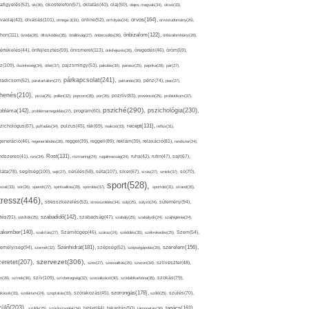
afigyelés(52),
ok(36),
okostelefon(57),
oktatás(40),
olaj(50),
olajos magvak(34),
olcsó(33),
olvasás(101),
orvos(164),
ívaolaj(42),
omega-3(31),
online(52),
orrfolyás(24),
orvostudomány(26),
thon(111),
önbizalom(122),
óvoda(26),
öltözködés(35),
önállóság(27),
önbecsülés(36),
önbizalomhiány(28),
önismeret(113),
értékelés(44),
önfejlesztés(59),
önkifejezés(26),
öregedés(46),
öröm(69),
z(109),
őszinteség(34),
ötlet(37),
pajzsmirigy(53),
pakolás(30),
panasz(25),
paprika(28),
pár(27),
párkapcsolat(241),
radicsom(52),
páratartalom(27),
pattanás(30),
pénz(74),
piac(27),
ihenés(210),
pizza(25),
pollen(32),
popcorn(35),
por(26),
pozitív(83),
prevenció(25),
probiotikum(37),
psziché(290),
pszichológia(230),
obléma(142),
problémamegoldás(27),
program(60),
recept(131),
zichológus(67),
puffadás(34),
pulzus(45),
rák(69),
reakció(33),
reflux(31),
generáció(46),
regenerálódás(28),
reggel(39),
reggeli(89),
reklám(39),
relaxáció(81),
rendszer(24),
Rost(131),
ndszeres(41),
rizs(34),
rozmaring(24),
rugalmasság(24),
ruha(42),
rutin(47),
sajt(67),
segítség(100),
séta(107),
láta(78),
sejt(27),
sérülés(58),
siker(67),
sírás(27),
smink(37),
só(70),
sport(528),
ozat(33),
sör(26),
spenót(27),
spiritualitás(28),
spórolás(37),
sportoló(31),
strand(35),
tressz(446),
sütemény(94),
stresszkezelés(53),
stresszoldás(34),
súly(25),
súlyzó(24),
szabadidő(142),
tés(91),
sütőtök(25),
szabadság(47),
szabály(25),
szabályok(24),
szájhigiénia(24),
akember(140),
szakítás(27),
Számítógép(46),
száraz(24),
szédülés(35),
székrekedés(25),
Szem(54),
Szénhidrát(181),
emélyiség(94),
szerelem(156),
szemét(32),
szépség(52),
szépségápolás(26),
szervezet(306),
zeretet(207),
szex(27),
szexualitás(25),
szezon(34),
szilveszter(48),
szív(109),
n(28),
színek(36),
szívbetegség(32),
szocializáció(30),
szódabikarbóna(35),
szokás(79),
szorongás(178),
okások(33),
szolárium(24),
szoptatás(33),
szórakozás(45),
szőlő(25),
szülés(70),
zülő(203),
tanács(161),
szülők(25),
szűrővizsgálat(34),
tablet(44),
takarítás(50),
támogatás(36),