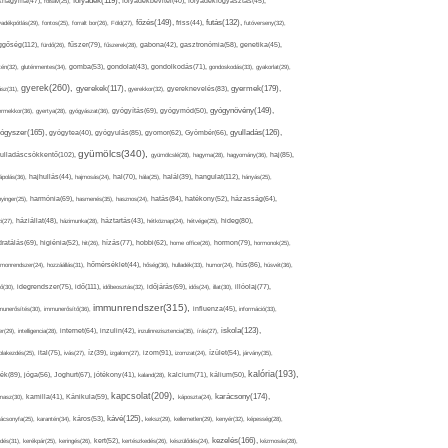
folyadék(119),
khagyma(47),
folsav(25),
folyadékbevitel(40),
folyadékfogyasztás(45),
főzés(149),
futás(132),
yadékpótlás(29),
fontos(25),
forralt bor(26),
Föld(27),
friss(44),
futóverseny(32),
ggőség(112),
fürdő(26),
fűszer(79),
fűszerek(28),
gabona(42),
gasztronómia(58),
genetika(45),
tén(32),
gluténmentes(34),
gomba(53),
gondolat(43),
gondolkodás(71),
gondoskodás(33),
gyakorlat(29),
gyerek(260),
gyermek(179),
gyerekek(117),
ász(31),
gyerekkor(32),
gyereknevelés(83),
gyógynövény(149),
ermekkor(36),
gyertya(28),
gyógyászat(36),
gyógyítás(69),
gyógymód(50),
ógyszer(165),
gyulladás(126),
gyógytea(40),
gyógyulás(85),
gyomor(62),
Gyömbér(66),
gyümölcs(340),
ulladáscsökkentő(102),
gyümölcslé(28),
hagyma(28),
hagyomány(36),
haj(85),
hangulat(112),
ápolás(36),
hajhullás(44),
hajmosás(24),
hal(70),
hála(25),
halál(39),
hányás(25),
yinger(25),
harmónia(69),
hasmenés(35),
hasznos(24),
hatás(84),
hatékony(52),
házasság(64),
i(27),
háziállat(48),
házimunka(28),
háztartás(43),
hétköznap(24),
hétvége(25),
hideg(80),
dratálás(69),
higiénia(52),
hit(26),
hízás(77),
hobbi(62),
home office(26),
hormon(79),
hormonok(25),
rmonrendszer(24),
hozzáállás(31),
hőmérséklet(44),
hőség(36),
hulladék(33),
humor(24),
hús(86),
húsvét(36),
idő(111),
ő(30),
idegrendszer(75),
időbeosztás(32),
időjárás(69),
idős(24),
illat(30),
illóolaj(77),
immunrendszer(315),
munerősítés(30),
immunerősítő(36),
influenza(45),
információ(33),
iskola(123),
er(29),
intelligencia(28),
internet(64),
inzulin(42),
inzulinrezisztencia(35),
írás(27),
olakezdés(25),
ital(75),
ivás(27),
íz(39),
izgalom(27),
izom(91),
izomzat(24),
ízület(54),
járvány(35),
kalória(193),
ték(89),
jóga(56),
Joghurt(67),
jótékony(41),
kaland(28),
kalcium(71),
kálium(50),
kapcsolat(209),
karácsony(174),
masz(30),
kamilla(41),
Kánikula(59),
káposzta(24),
kávé(125),
ácsonyfa(25),
karantén(34),
káros(53),
keksz(29),
kellemetlen(29),
kenyér(32),
képesség(28),
kezelés(166),
dés(31),
kerékpár(25),
keringés(26),
kert(52),
kertészkedés(26),
készülődés(24),
kézmosás(28),