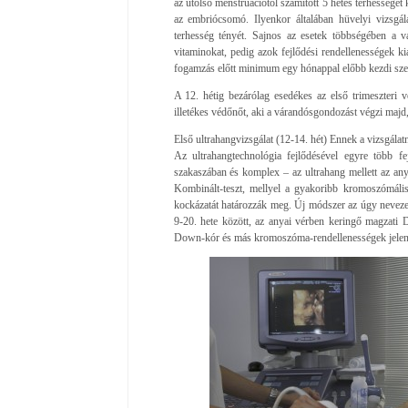
az utolsó menstruációtól számított 5 hetes terhességet
az embriócsomó. Ilyenkor általában hüvelyi vizsgá
terhesség tényét. Sajnos az esetek többségében a 
vitaminokat, pedig azok fejlődési rendellenességek k
fogamzás előtt minimum egy hónappal előbb kezdi sze
A 12. hétig bezárólag esedékes az első trimeszteri vér-
illetékes védőnőt, aki a várandósgondozást végzi majd, 
Első ultrahangvizsgálat (12-14. hét) Ennek a vizsgála
Az ultrahangtechnológia fejlődésével egyre több fe
szakaszában és komplex – az ultrahang mellett az an
Kombinált-teszt, mellyel a gyakoribb kromoszómáli
kockázatát határozzák meg. Új módszer az úgy nevezet
9-20. hete között, az anyai vérben keringő magzati 
Down-kór és más kromoszóma-rendellenességek jelenl