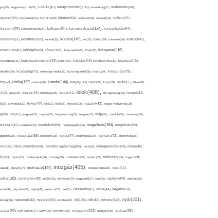
kikapcsolódás(106),
gés(25),
kiegyensúlyozott(26),
kihívás(43),
kimerültség(31),
kirándulás(84),
sgyerek(45),
kisgyermek(34),
kismama(38),
kitartás(50),
kockázat(34),
kocogás(24),
koffein(76),
kommunikáció(124),
koncentráció(94),
leszterin(76),
koleszterinszint(24),
kollagén(54),
konyha(149),
nditerem(51),
konfliktus(52),
kontroll(28),
kór(25),
kórház(29),
kórokozó(24),
kortizol(41),
könyv(106),
környezet(116),
zmetikum(40),
köhögés(40),
könyvajánló(24),
köret(30),
nyezetbarát(31),
környezetvédelem(78),
köröm(27),
kötődés(49),
következmény(33),
közérzet(43),
lekedés(26),
közösség(71),
közösségi média(27),
közösségi oldal(38),
kreatív(34),
kreativitás(79),
kritika(139),
kutatás(144),
kutya(100),
ém(62),
kultúra(36),
külföld(27),
kütyü(33),
lakás(65),
látás(34),
lélek(408),
z(42),
lazac(24),
légzés(49),
lehetőség(25),
lekvár(41),
lelki egészség(33),
levegő(42),
él(28),
Levendula(32),
leves(47),
lista(32),
liszt(36),
macska(33),
magány(42),
magas vérnyomás(28),
gnézium(70),
magvak(25),
magyar(25),
Magyarország(28),
magzat(25),
máj(60),
mandula(33),
marketing(31),
megelőzés(164),
sszázs(45),
medence(24),
meditáció(89),
megbetegedés(24),
megfázás(89),
glepetés(28),
megoldás(89),
melatonin(29),
meleg(74),
mellékhatás(24),
memória(72),
mennyiség(26),
nstruáció(50),
mentális(48),
mentális egészség(86),
menü(28),
méregtelenítés(48),
mese(40),
z(92),
migrén(27),
mindennapok(34),
minőség(33),
mobiltelefon(27),
modern(24),
módszer(68),
mogyoró(31),
mozgás(405),
motiváció(144),
sás(31),
mosoly(27),
mozgásforma(25),
mozi(42),
nka(182),
munkahely(92),
műtét(38),
művészet(29),
nagyszülő(27),
nap(35),
napfény(54),
napirend(35),
pozás(37),
napsütés(38),
naptej(32),
narancs(27),
nasi(31),
nassolás(41),
nátha(44),
negatív(50),
nyár(201),
nő(106),
növény(112),
hézség(36),
népszerű(42),
nevelés(83),
nevetés(30),
nők(42),
nyugalom(102),
aralás(90),
nyári szünet(27),
nyelv(26),
nyomelem(33),
nyugtató(29),
nyújtás(45),