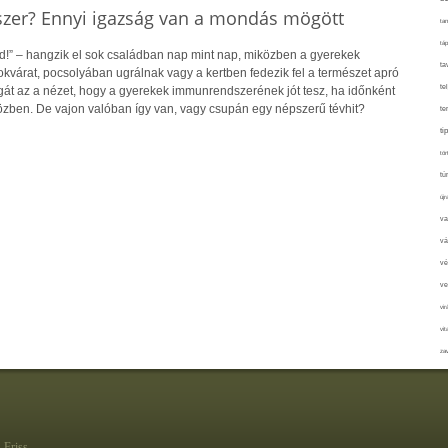
zer? Ennyi igazság van a mondás mögött
tan
táp
!” – hangzik el sok családban nap mint nap, miközben a gyerekek
ta
kvárat, pocsolyában ugrálnak vagy a kertben fedezik fel a természet apró
te
agát az a nézet, hogy a gyerekek immunrendszerének jót tesz, ha időnként
özben. De vajon valóban így van, vagy csupán egy népszerű tévhit?
te
ti
tör
tú
újr
va
vá
vé
ve
vir
vit
zav
Friss