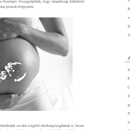
A
a a főszerepet. Összegyűjtöttük, hogy várandósság különböző
kat javasolt elvégeztetni.
B
v
H
A
A
M
P
C
D
g
N
r
kinthetjük ezt akár a legelső ultrahangvizsgálatnak is, hiszen