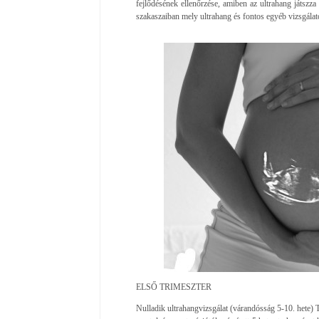
fejlődésének ellenőrzése, amiben az ultrahang játszz
szakaszaiban mely ultrahang és fontos egyéb vizsgálato
ELSŐ TRIMESZTER
Nulladik ultrahangvizsgálat (várandósság 5-10. hete) Te