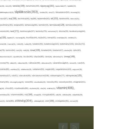
tápanyag(181),
tanulás(159),
ár(36),
tánc(26),
tanulmány(40),
tapasztalat(27),
táplálék(34),
táplálkozás(353),
lálékkiegészítő(25),
tárolás(29),
társ(27),
társadalom(50),
társaság(31),
tea(158),
tél(153),
vasz(87),
technika(46),
tej(88),
tejtermék(60),
telefon(49),
televízió(31),
terápia(92),
terhesség(96),
természet(129),
természetes(103),
ljesítmény(46),
termék(44),
test(171),
testmozgás(97),
rvezés(46),
testsúly(79),
testtartás(27),
tészta(39),
tevékenység(44),
pp(118),
tippek(27),
tisztaság(35),
tisztítás(44),
tojás(91),
torna(43),
torokfájás(32),
törődés(27),
tudatosság(115),
tudomány(106),
ténet(38),
trauma(31),
trükk(25),
tudás(30),
tudatos(46),
túlsúly(72),
tünet(139),
ra(78),
turmix(64),
túró(29),
tüdő(28),
tünetek(64),
türelem(47),
uborka(26),
újév(42),
ünnep(148),
ahasznosítás(37),
újszülött(26),
úszás(46),
Utazás(85),
Üdítő(26),
ülőmunka(27),
csora(79),
válás(24),
választás(29),
változás(48),
változatos(24),
várandósság(54),
város(24),
vas(64),
sárlás(85),
vashiány(31),
védekezés(28),
védelem(59),
vegán(48),
vegetáriánus(43),
vegyszer(28),
vércukorszint(108),
vérnyomás(125),
lemény(57),
vér(41),
vércukor(49),
vérkeringés(77),
rseny(46),
vérszegénység(34),
vese(46),
veszekedés(29),
veszély(45),
veszélyes(54),
világháló(41),
vitamin(406),
ág(34),
vírus(82),
viselkedés(86),
viszketés(30),
vita(34),
vitalitás(31),
víz(184),
aminhiány(33),
vitaminok(86),
vizsga(26),
vizsgálat(59),
zab(34),
zabkása(36),
zabpehely(36),
zöldség(304),
zsír(166),
ar(24),
zene(85),
zöldségek(32),
zsírégetés(46),
zsírsav(25)