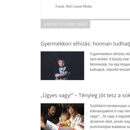
Forrás: Red Lemon Media
A ROVAT TOVÁBBI CIKKEI
Gyermekkori elhízás: honnan tudhatj
A gyermekkori elhízás vi
sem kivétel. A túlsúly má
felismerjük, ha egy kisg
tudhatjuk, mikortól beszél
„Ügyes vagy!” – Tényleg jót tesz a so
Szülőként mindannyian s
édesanyjaként is nap min
vagy!”, „Te vagy a legjob
dicsérem őket, annál mag
pszichológiai kutatásai 