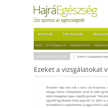
NYITÓLAP
TÁPLÁLKOZÁS
MOZGÁS-
FRISS
EZT PRÓBÁLD KI!
KÖRNYEZETÜNK
PÁRKAPCS
BABA-MAMA-CSALÁD
Ezeket a vizsgálatokat vége
Ezeket a vizsgálatokat 
Dátum: 2016.12.20., 17:18
Kulcsszavak:
csecsemő
,
szűrővizsgála
December vége nem csak a várva várt Karácsony, na
hónapja, hanem a kimutatások szerint az intim együttl
utolsó hónapjában fogan a legtöbb gyermek. Valószínűs
nagyobb figyelemmel fordul párja felé. Az újévet az 
köszönthetik és szeptemberben új taggal bővül a csa