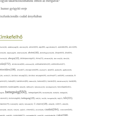
ogyan takarékoskodhatunk otthon az energiával?
 humor gyógyító ereje
iszfunkcionális család árnyékában
Címkefelhő
ajándék(95),
itamin(36),
adalékanyag(28),
adomány(26),
advent(40),
agy(80),
agyműködés(27),
akció(39),
alkohol(182),
ivitás(30),
alapanyag(30),
alkalmazás(28),
alkoholfogyasztás(36),
állapot(43),
állat(54),
allergia(122),
attartás(33),
állóképesség(42),
Alma(72),
almaecet(26),
aloe vera(33),
álom(34),
lvás(272),
alvászavar(66),
aminosav(33),
antibakteriális(42),
antibiotikum(47),
ntioxidáns(198),
anyagcsere(99),
anya(67),
anyuka(27),
apa(42),
ápolás(29),
applikáció(26),
ásványi anyag(111),
(29),
arcbőr(27),
ásványi anyagok(40),
asztma(47),
autó(46),
avokádó(36),
B-
tamin(41),
baba(82),
baktérium(89),
balaton(34),
baleset(51),
banán(53),
bántalmazás(24),
barát(48),
rátok(50),
barátság(58),
béke(29),
bélflóra(37),
bélrendszer(33),
bemelegítés(24),
beszélgetés(61),
betegség(550),
eg(34),
betegségek(39),
bevásárlás(28),
bicikli(25),
biológia(25),
bőr(221),
boldogság(125),
zalom(41),
biztonság(66),
bolt(31),
bor(36),
borogatás(28),
böjt(27),
C-vitamin(120),
rápolás(70),
brokkoli(29),
buli(24),
bűntudat(32),
cékla(28),
cél(57),
célok(30),
család(284),
aretta(38),
cikk(24),
Cink(24),
cipő(37),
citrom(61),
citromfű(26),
csecsemő(45),
cukor(194),
pés(26),
csoki(35),
csokoládé(71),
csomagolás(24),
csont(33),
csontritkulás(36),