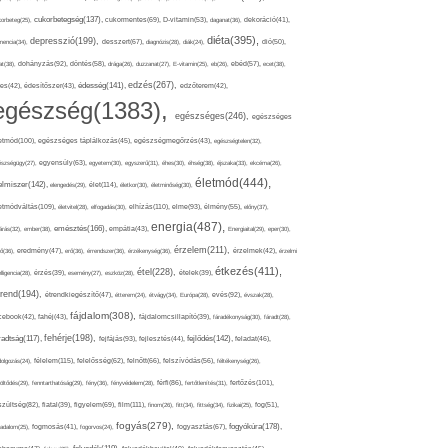
cukorbetegség(137),
orbeteg(25),
cukormentes(69),
D-vitamin(53),
daganat(36),
dekoráció(41),
diéta(395),
depresszió(199),
mencia(34),
desszert(67),
diagnózis(28),
diák(24),
dió(50),
dohányzás(92),
at(38),
döntés(58),
drága(26),
duzzanat(27),
E-vitamin(25),
eb(26),
ebéd(57),
ecet(38),
edzés(267),
édesség(141),
es(42),
édesítőszer(43),
edzőterem(42),
egészség(1383),
egészséges(246),
egészséges
etmód(100),
egészséges táplálkozás(45),
egészségmegőrzés(43),
egészségtelen(32),
észségügy(27),
egyensúly(63),
egyetem(30),
egyszerű(31),
éhes(30),
éhség(38),
éjszaka(33),
ekcéma(26),
életmód(444),
elmiszer(142),
élet(114),
elengedés(29),
életkor(30),
életminőség(30),
etmódváltás(109),
elhízás(110),
elme(93),
életvitel(28),
elfogadás(30),
élmény(55),
előny(37),
energia(487),
emésztés(166),
árás(32),
ember(38),
empátia(43),
Energiaital(29),
eper(30),
érzelem(211),
ő(36),
eredmény(47),
erő(36),
érrendszer(36),
érzékenység(36),
érzelmek(42),
érzelmi
étkezés(411),
étel(228),
elligencia(28),
érzés(39),
esemény(27),
eszköz(28),
ételek(39),
trend(194),
evés(92),
étrendkiegészítő(47),
étterem(24),
étvágy(34),
Európa(28),
évszak(28),
fájdalom(308),
cebook(42),
fahéj(43),
fájdalomcsillapító(39),
fáradékonyság(30),
fáradt(28),
fehérje(198),
radtság(117),
fejfájás(93),
fejlődés(142),
fejlesztés(44),
feladat(46),
félelem(115),
dolgozás(24),
felelősség(62),
felnőtt(66),
felszívódás(56),
féltékenység(26),
fertőzés(101),
töltődés(29),
fenntarthatóság(29),
fény(36),
fényvédelem(28),
férfi(86),
fertőtlenítés(31),
film(111),
szültség(82),
fiatal(39),
figyelem(69),
finom(26),
fitt(34),
fittség(34),
fizikai(25),
fog(51),
fogyás(279),
fogyókúra(178),
gadalom(25),
fogmosás(41),
fogorvos(24),
fogyasztás(67),