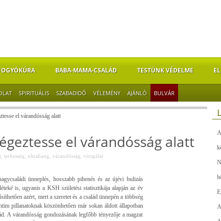
FOGYÓKÚRA
BABA-MAMA-CSALÁD
TESTÜNK VÉDELME
EL
OLAT
SPIRITUÁLIS
SZABADIDŐ
VÉLEMÉNY
AJÁNLÓ
BULVÁR
ztesse el várandósság alatt
A
végeztesse el várandósság alatt
k
t
,
terhesség
,
ultrahang
,
várandósság
,
vizsgálat
N
b
gycsaládi ünneplés, hosszabb pihenés és az újévi bulizás
éteké is, ugyanis a KSH születési statisztikája alapján az év
E
íthetően azért, mert a szeretet és a család ünnepén a többség
intim pillanatoknak köszönhetően már sokan áldott állapotban
A
lád. A várandósság gondozásának legfőbb tényezője a magzat