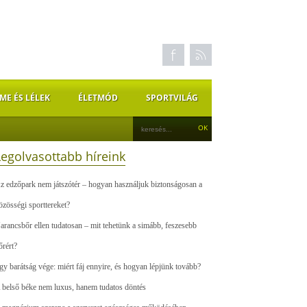
ME ÉS LÉLEK
ÉLETMÓD
SPORTVILÁG
Legolvasottabb híreink
z edzőpark nem játszótér – hogyan használjuk biztonságosan a
özösségi sporttereket?
arancsbőr ellen tudatosan – mit tehetünk a simább, feszesebb
őrért?
gy barátság vége: miért fáj ennyire, és hogyan lépjünk tovább?
 belső béke nem luxus, hanem tudatos döntés