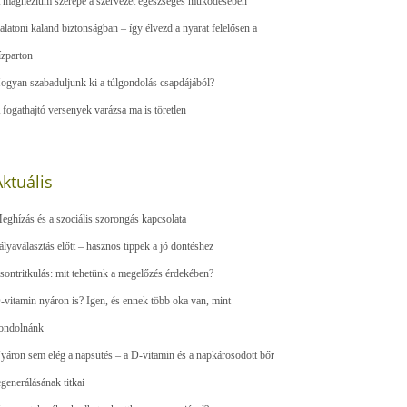
 magnézium szerepe a szervezet egészséges működésében
alatoni kaland biztonságban – így élvezd a nyarat felelősen a
ízparton
ogyan szabaduljunk ki a túlgondolás csapdájából?
 fogathajtó versenyek varázsa ma is töretlen
ktuális
eghízás és a szociális szorongás kapcsolata
ályaválasztás előtt – hasznos tippek a jó döntéshez
sontritkulás: mit tehetünk a megelőzés érdekében?
-vitamin nyáron is? Igen, és ennek több oka van, mint
ondolnánk
yáron sem elég a napsütés – a D-vitamin és a napkárosodott bőr
egenerálásának titkai