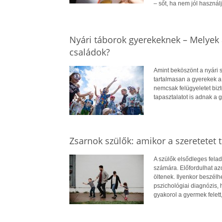
– sőt, ha nem jól használj
Nyári táborok gyerekeknek – Melyek 
családok?
Amint beköszönt a nyári 
tartalmasan a gyerekek a
nemcsak felügyeletet biz
tapasztalatot is adnak a 
Zsarnok szülők: amikor a szeretetet tú
A szülők elsődleges felad
számára. Előfordulhat azo
öltenek. Ilyenkor beszélh
pszichológiai diagnózis, 
gyakorol a gyermek felett