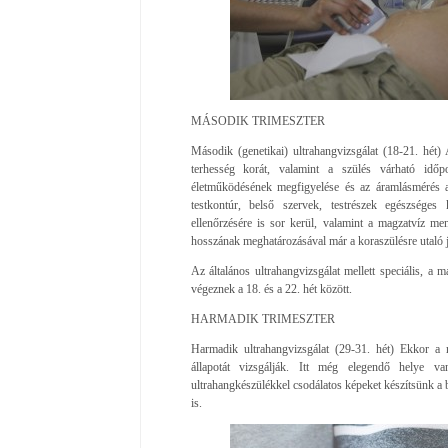
MÁSODIK TRIMESZTER
Második (genetikai) ultrahangvizsgálat (18-21. hét) 
terhesség korát, valamint a szülés várható időp
életműködésének megfigyelése és az áramlásmérés a
testkontúr, belső szervek, testrészek egészséges
ellenőrzésére is sor kerül, valamint a magzatvíz 
hosszának meghatározásával már a koraszülésre utaló je
Az általános ultrahangvizsgálat mellett speciális, a m
végeznek a 18. és a 22. hét között.
HARMADIK TRIMESZTER
Harmadik ultrahangvizsgálat (29-31. hét) Ekkor a 
állapotát vizsgálják. Itt még elegendő helye
ultrahangkészülékkel csodálatos képeket készítsünk a b
is.