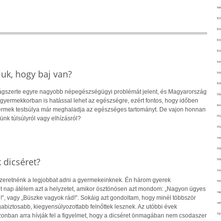
kié
ki
ko
ko
ko
kör
uk, hogy baj van?
köz
kr
lágszerte egyre nagyobb népegészségügyi problémát jelent, és Magyarország
lá
r gyermekkorban is hatással lehet az egészségre, ezért fontos, hogy időben
lev
yermek testsúlya már meghaladja az egészséges tartományt. De vajon honnan
ma
ünk túlsúlyról vagy elhízásról?
ma
me
me
k dicséret?
mé
mo
zeretnénk a legjobbat adni a gyermekeinknek. Én három gyerek
mu
t nap átélem azt a helyzetet, amikor ösztönösen azt mondom: „Nagyon ügyes
na
b!”, vagy „Büszke vagyok rád!”. Sokáig azt gondoltam, hogy minél többször
ne
abiztosabb, kiegyensúlyozottabb felnőttek lesznek. Az utóbbi évek
ny
azonban arra hívják fel a figyelmet, hogy a dicséret önmagában nem csodaszer