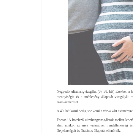
Negyedik ultrahangvizsgálat (37-38. hét) Ezekben a he
mennyiségét és a méhlepény állapotát vizsgálják m
áramlásmérését.
A 40. hét körül pedig sor kerül a várva várt eseményre,
Fontos! A kötelező ultrahangvizsgálatok mellett lehet
alatt, amikor az anya valamilyen rendellenesség é
életjelenségeit és általános állapotát ellenőrzik.