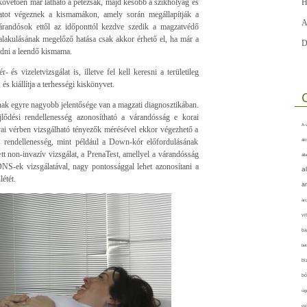
 követően már látható a petezsák, majd később a szikhólyag és
H
latot végeznek a kismamákon, amely során megállapítják a
A
várandósok ettől az időponttól kezdve szedik a magzatvédő
ialakulásának megelőző hatása csak akkor érhető el, ha már a
D
dni a leendő kismama.
 és vizeletvizsgálat is, illetve fel kell keresni a területileg
és kiállítja a terhességi kiskönyvet.
tnak egyre nagyobb jelentősége van a magzati diagnosztikában.
jlődési rendellenesség azonosítható a várandósság e korai
A-v
yai vérben vizsgálható tényezők mérésével ekkor végezhető a
s rendellenesség, mint például a Down-kór előfordulásának
akt
t non-invazív vizsgálat, a PrenaTest, amellyel a várandósság
áll
DNS-ek vizsgálatával, nagy pontossággal lehet azonosítani a
a
étét.
a
arc
vi
ba
bet
bi
bő
cig
csí