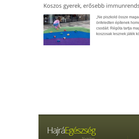
Koszos gyerek, erősebb immunrends
„Ne piszkold össze magad
önfeledten építenek homo
csodáit. Régóta tartja m
koszosak lesznek játék k
Nyitólap