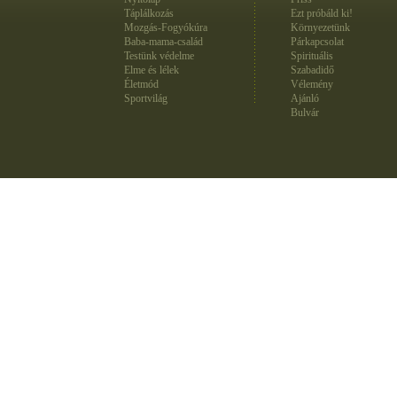
Táplálkozás
Ezt próbáld ki!
Mozgás-Fogyókúra
Környezetünk
Baba-mama-család
Párkapcsolat
Testünk védelme
Spirituális
Elme és lélek
Szabadidő
Életmód
Vélemény
Sportvilág
Ajánló
Bulvár