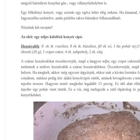
megsül bármilyen konyhai gáz-, vagy villanytűzhelyben is.
Egy félkilónyi kenyér, vagy zsömle egy egész hétre elég nekem. Ha kimarad, 
fagyasztóba szeletelve, aztán pirítóba rakva bármikor felhasználható.
Nézzünk két receptet!
Az első: egy teljes kiőrlésű kenyér cipó.
Hozzávalók
:
8. ek. tk. rozsliszt, 8 ek. tk. búzaliszt, fél ek. só, 1 kis pohár tej (
élesztő (20 g), 1 csipet cukor, 4 ek. zabpehely, 2 ek. olaj.
A száraz hozzávalókat összekeverjük, majd a langyos tejbe, egy csipet cukorral f
mehetnek a nedves hozzávalók a száraz hozzávalókhoz. Összekeverjük, majd l
helyen. Ha megkelt, akkor még egyszer átgyúrjuk, ekkor már a kívánt formára
csinálom, máskor pedig kör alakú kenyércipót sütök, aminek bevagdosom a tetejé
tepsibe teszem. Hagyom ismét megkelni legalább 15 percig. Ez idő alatt elő
tepsibe egy pohár vizet öntök. Ez a víz, míg melegszik a sütő elpárolog és p
kenyérkénket.