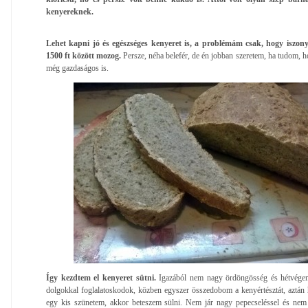
kenyereknek.
Lehet kapni jó és egészséges kenyeret is, a problémám csak, hogy iszony
1500 ft között mozog.
Persze, néha belefér, de én jobban szeretem, ha tudom, 
még gazdaságos is.
Így kezdtem el kenyeret sütni.
Igazából nem nagy ördöngösség és hétvégen
dolgokkal foglalatoskodok, közben egyszer összedobom a kenyértésztát, aztán
egy kis szünetem, akkor beteszem sülni. Nem jár nagy pepecseléssel és nem k