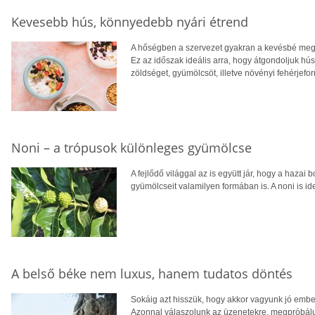
Kevesebb hús, könnyedebb nyári étrend
A hőségben a szervezet gyakran a kevésbé megte
Ez az időszak ideális arra, hogy átgondoljuk hú
zöldséget, gyümölcsöt, illetve növényi fehérjefo
Noni – a trópusok különleges gyümölcse
A fejlődő világgal az is együtt jár, hogy a hazai 
gyümölcseit valamilyen formában is. A noni is ide
A belső béke nem luxus, hanem tudatos döntés
Sokáig azt hisszük, hogy akkor vagyunk jó embe
Azonnal válaszolunk az üzenetekre, megpróbálun