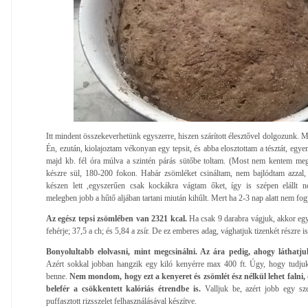
Itt mindent összekeverhetünk egyszerre, hiszen szárított élesztővel dolgozunk. Ma
Én, ezután, kiolajoztam vékonyan egy tepsit, és abba elosztottam a tésztát, egy
majd kb. fél óra múlva a szintén párás sütőbe toltam. (Most nem kentem meg 
készre sül, 180-200 fokon. Habár zsömléket csináltam, nem bajlódtam azza
készen lett ,egyszerűen csak kockákra vágtam őket, így is szépen elállt n
melegben jobb a hűtő aljában tartani miután kihűlt. Mert ha 2-3 nap alatt nem fog
Az egész tepsi zsömlében van 2321 kcal.
Ha csak 9 darabra vágjuk, akkor egy
fehérje; 37,5 a ch; és 5,84 a zsír. De ez emberes adag, vághatjuk tizenkét részre is
Bonyolultabb elolvasni, mint megcsinálni. Az ára pedig, ahogy láthatju
Azért sokkal jobban hangzik egy kiló kenyérre max 400 ft. Úgy, hogy tudju
benne.
Nem mondom, hogy ezt a kenyeret és zsömlét ész nélkül lehet falni,
belefér a csökkentett kalóriás étrendbe is.
Valljuk be, azért jobb egy sze
puffasztott rizsszelet felhasználásával készítve.