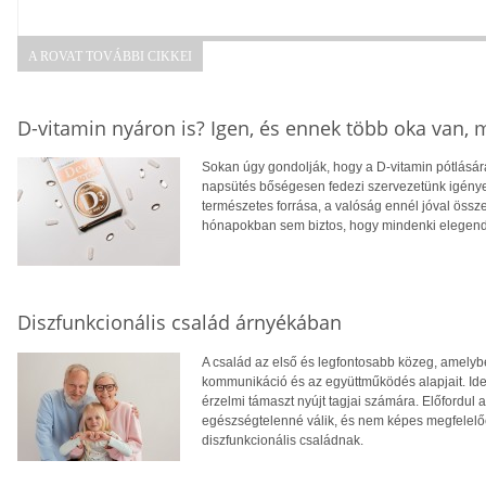
A ROVAT TOVÁBBI CIKKEI
D-vitamin nyáron is? Igen, és ennek több oka van,
Sokan úgy gondolják, hogy a D-vitamin pótlására
napsütés bőségesen fedezi szervezetünk igényei
természetes forrása, a valóság ennél jóval öss
hónapokban sem biztos, hogy mindenki elegendő
Diszfunkcionális család árnyékában
A család az első és legfontosabb közeg, amelyb
kommunikáció és az együttműködés alapjait. Ideá
érzelmi támaszt nyújt tagjai számára. Előfordul
egészségtelenné válik, és nem képes megfelelően
diszfunkcionális családnak.