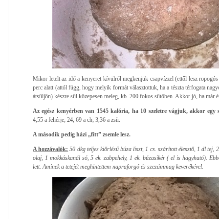
Mikor letelt az idő a kenyeret kívülről megkenjük csapvízzel (ettől lesz ropogós
perc alatt (attól függ, hogy melyik formát választottuk, ha a tészta térfogata nag
átsüljön) készre sül közepesen meleg, kb. 200 fokos sütőben. Akkor jó, ha már ére
Az egész kenyérben van 1545 kalória, ha 10 szeletre vágjuk, akkor egy s
4,55 a fehérje; 24, 69 a ch; 3,36 a zsír.
A második pedig házi „fitt” zsemle lesz.
A hozzávalók:
50 dkg teljes kiőrlésű búza liszt, 1 cs. szárított élesztő, 1 dl tej, 2
olaj, 1 mokkáskanál só, 5 ek. zabpehely, 1 ek. búzasikér ( el is hagyható). E
lett. Aminek a tetejét meghintettem napraforgó és szezámmag keverékével.