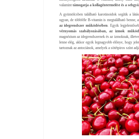
valamint
támogatja a kollagéntermelést és a sebgyó
A gyümölcsben található karotinoidok segítik a lát
ugyan, de többféle B-vitamin is megtalálható benne, 
az idegrendszer működésében
. Egyik legjelentőse
vérnyomás szabályozásában, az izmok működé
magnézium az idegrendszernek és az izmoknak, illetve
lenne elég, akkor egyik legnagyobb előnye, hogy jele
tartoznak az antociánok, amelyek a sötétpiros színt ad