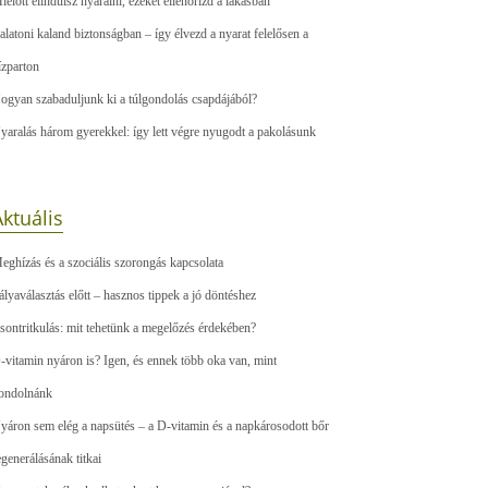
ielőtt elindulsz nyaralni, ezeket ellenőrizd a lakásban
alatoni kaland biztonságban – így élvezd a nyarat felelősen a
ízparton
ogyan szabaduljunk ki a túlgondolás csapdájából?
yaralás három gyerekkel: így lett végre nyugodt a pakolásunk
ktuális
eghízás és a szociális szorongás kapcsolata
ályaválasztás előtt – hasznos tippek a jó döntéshez
sontritkulás: mit tehetünk a megelőzés érdekében?
-vitamin nyáron is? Igen, és ennek több oka van, mint
ondolnánk
yáron sem elég a napsütés – a D-vitamin és a napkárosodott bőr
egenerálásának titkai