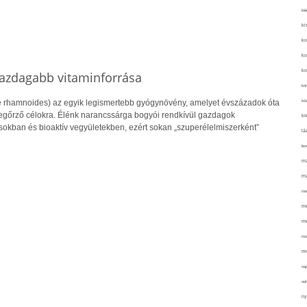
kié
ki
ko
ko
ko
gazdagabb vitaminforrása
kör
köz
 rhamnoides) az egyik legismertebb gyógynövény, amelyet évszázadok óta
őrző célokra. Élénk narancssárga bogyói rendkívül gazdagok
kr
sokban és bioaktív vegyületekben, ezért sokan „szuperélelmiszerként”
lá
lev
ma
ma
me
me
mé
mo
mu
na
ne
ny