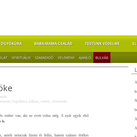
FOGYÓKÚRA
BABA-MAMA-CSALÁD
TESTÜNK VÉDELME
EL
OLAT
SPIRITUÁLIS
SZABADIDŐ
VÉLEMÉNY
AJÁNLÓ
BULVÁR
A
nöke
k
exels
N
mésztés
,
fogyókúra
,
kálium
,
rostok
,
vérnyomás
b
vés ember van, aki ne evett volna még. A nyár egyik első
A
 is.
A
cs, amely nemcsak finom és lédús, hanem számos értékes