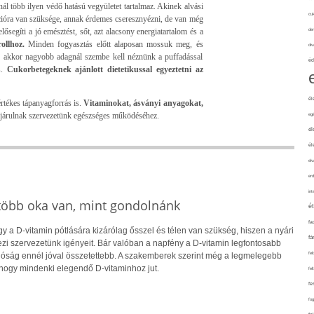
nál több ilyen védő hatású vegyületet tartalmaz. Akinek alvási
cuk
cióra van szüksége, annak érdemes cseresznyézni, de van még
lősegíti a jó emésztést, sőt, azt alacsony energiatartalom és a
de
ollhoz.
Minden fogyasztás előtt alaposan mossuk meg, és
div
, akkor nagyobb adagnál szembe kell néznünk a puffadással
éd
.
Cukorbetegeknek ajánlott dietetikussal egyeztetni az
él
tékes tápanyagforrás is.
Vitaminokat, ásványi anyagokat,
ájárulnak szervezetünk egészséges működéséhez.
eg
él
él
elv
erd
int
 több oka van, mint gondolnánk
é
fa
 a D-vitamin pótlására kizárólag ősszel és télen van szükség, hiszen a nyári
fá
i szervezetünk igényeit. Bár valóban a napfény a D-vitamin legfontosabb
fel
alóság ennél jóval összetettebb. A szakemberek szerint még a legmelegebb
hogy mindenki elegendő D-vitaminhoz jut.
fel
fe
fo