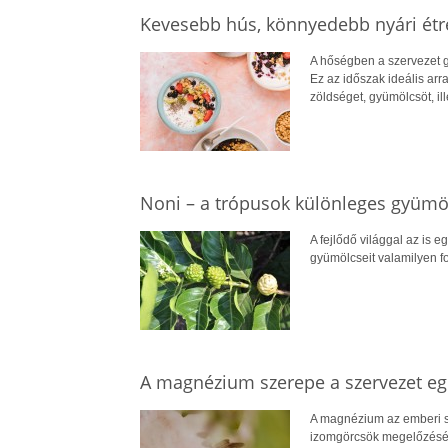
Kevesebb hús, könnyedebb nyári ét
A hőségben a szervezet g
Ez az időszak ideális arr
zöldséget, gyümölcsöt, il
Noni – a trópusok különleges gyümö
A fejlődő világgal az is e
gyümölcseit valamilyen for
A magnézium szerepe a szervezet 
A magnézium az emberi s
izomgörcsök megelőzéséve