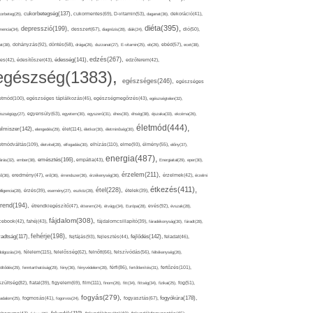
cukorbetegség(137),
orbeteg(25),
cukormentes(69),
D-vitamin(53),
daganat(36),
dekoráció(41),
diéta(395),
depresszió(199),
mencia(34),
desszert(67),
diagnózis(28),
diák(24),
dió(50),
dohányzás(92),
at(38),
döntés(58),
drága(26),
duzzanat(27),
E-vitamin(25),
eb(26),
ebéd(57),
ecet(38),
edzés(267),
édesség(141),
es(42),
édesítőszer(43),
edzőterem(42),
egészség(1383),
egészséges(246),
egészséges
etmód(100),
egészséges táplálkozás(45),
egészségmegőrzés(43),
egészségtelen(32),
észségügy(27),
egyensúly(63),
egyetem(30),
egyszerű(31),
éhes(30),
éhség(38),
éjszaka(33),
ekcéma(26),
életmód(444),
elmiszer(142),
élet(114),
elengedés(29),
életkor(30),
életminőség(30),
etmódváltás(109),
elhízás(110),
elme(93),
életvitel(28),
elfogadás(30),
élmény(55),
előny(37),
energia(487),
emésztés(166),
árás(32),
ember(38),
empátia(43),
Energiaital(29),
eper(30),
érzelem(211),
ő(36),
eredmény(47),
erő(36),
érrendszer(36),
érzékenység(36),
érzelmek(42),
érzelmi
étkezés(411),
étel(228),
elligencia(28),
érzés(39),
esemény(27),
eszköz(28),
ételek(39),
trend(194),
evés(92),
étrendkiegészítő(47),
étterem(24),
étvágy(34),
Európa(28),
évszak(28),
fájdalom(308),
cebook(42),
fahéj(43),
fájdalomcsillapító(39),
fáradékonyság(30),
fáradt(28),
fehérje(198),
radtság(117),
fejfájás(93),
fejlődés(142),
fejlesztés(44),
feladat(46),
félelem(115),
dolgozás(24),
felelősség(62),
felnőtt(66),
felszívódás(56),
féltékenység(26),
fertőzés(101),
töltődés(29),
fenntarthatóság(29),
fény(36),
fényvédelem(28),
férfi(86),
fertőtlenítés(31),
film(111),
szültség(82),
fiatal(39),
figyelem(69),
finom(26),
fitt(34),
fittség(34),
fizikai(25),
fog(51),
fogyás(279),
fogyókúra(178),
gadalom(25),
fogmosás(41),
fogorvos(24),
fogyasztás(67),