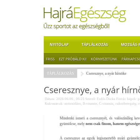
NYITÓLAP
TÁPLÁLKOZÁS
MOZGÁS-
FRISS
EZT PRÓBÁLD KI!
KÖRNYEZETÜNK
PÁRKAPCS
TÁPLÁLKOZÁS
Cseresznye, a nyár hírnöke
Cseresznye, a nyár hír
Dátum: 2026.06.06., 06:25
Szerző:
Erdős Dorka
Forrás:
képek: p
Kulcsszavak:
antioxidáns
,
B-vitamin
,
C-vitamin
,
cukorbetegség
,
e
Mindenki ismeri a cseresznyét, és valószínűleg ke
gyümölcse, mely
nem csak finom, hanem egészséges
A cseresznye az egyik legismertebb nyári gyümöl