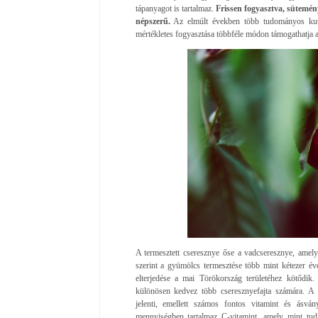
tápanyagot is tartalmaz.
Frissen fogyasztva, sütemé
népszerű.
Az elmúlt években több tudományos kutat
mértékletes fogyasztása többféle módon támogathatja 
A termesztett cseresznye őse a vadcseresznye, amel
szerint a gyümölcs termesztése több mint kétezer éve
elterjedése a mai Törökország területéhez kötődik.
különösen kedvez több cseresznyefajta számára. A 
jelenti, emellett számos fontos vitamint és ásvá
mennyiségben tartalmaz C-vitamint, amely mint tu