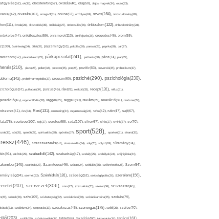
afigyelés(52),
ok(36),
okostelefon(57),
oktatás(40),
olaj(50),
olajos magvak(34),
olcsó(33),
olvasás(101),
orvos(164),
ívaolaj(42),
omega-3(31),
online(52),
orrfolyás(24),
orvostudomány(26),
thon(111),
önbizalom(122),
óvoda(26),
öltözködés(35),
önállóság(27),
önbecsülés(36),
önbizalomhiány(28),
önismeret(113),
értékelés(44),
önfejlesztés(59),
önkifejezés(26),
öregedés(46),
öröm(69),
z(109),
őszinteség(34),
ötlet(37),
pajzsmirigy(53),
pakolás(30),
panasz(25),
paprika(28),
pár(27),
párkapcsolat(241),
radicsom(52),
páratartalom(27),
pattanás(30),
pénz(74),
piac(27),
ihenés(210),
pizza(25),
pollen(32),
popcorn(35),
por(26),
pozitív(83),
prevenció(25),
probiotikum(37),
psziché(290),
pszichológia(230),
obléma(142),
problémamegoldás(27),
program(60),
recept(131),
zichológus(67),
puffadás(34),
pulzus(45),
rák(69),
reakció(33),
reflux(31),
generáció(46),
regenerálódás(28),
reggel(39),
reggeli(89),
reklám(39),
relaxáció(81),
rendszer(24),
Rost(131),
ndszeres(41),
rizs(34),
rozmaring(24),
rugalmasság(24),
ruha(42),
rutin(47),
sajt(67),
segítség(100),
séta(107),
láta(78),
sejt(27),
sérülés(58),
siker(67),
sírás(27),
smink(37),
só(70),
sport(528),
ozat(33),
sör(26),
spenót(27),
spiritualitás(28),
spórolás(37),
sportoló(31),
strand(35),
tressz(446),
sütemény(94),
stresszkezelés(53),
stresszoldás(34),
súly(25),
súlyzó(24),
szabadidő(142),
tés(91),
sütőtök(25),
szabadság(47),
szabály(25),
szabályok(24),
szájhigiénia(24),
akember(140),
szakítás(27),
Számítógép(46),
száraz(24),
szédülés(35),
székrekedés(25),
Szem(54),
Szénhidrát(181),
emélyiség(94),
szerelem(156),
szemét(32),
szépség(52),
szépségápolás(26),
szervezet(306),
zeretet(207),
szex(27),
szexualitás(25),
szezon(34),
szilveszter(48),
szív(109),
n(28),
színek(36),
szívbetegség(32),
szocializáció(30),
szódabikarbóna(35),
szokás(79),
szorongás(178),
okások(33),
szolárium(24),
szoptatás(33),
szórakozás(45),
szőlő(25),
szülés(70),
zülő(203),
tanács(161),
szülők(25),
szűrővizsgálat(34),
tablet(44),
takarítás(50),
támogatás(36),