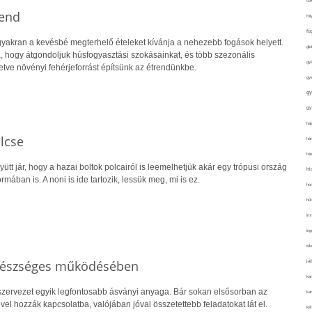
fo
rend
fol
fü
yakran a kevésbé megterhelő ételeket kívánja a nehezebb fogások helyett.
glu
a, hogy átgondoljuk húsfogyasztási szokásainkat, és több szezonális
gy
letve növényi fehérjeforrást építsünk az étrendünkbe.
gy
gy
gy
haj
lcse
hán
ház
gyütt jár, hogy a hazai boltok polcairól is leemelhetjük akár egy trópusi ország
hi
mában is. A noni is ide tartozik, lessük meg, mi is ez.
ho
hűt
im
ing
isk
egészséges működésében
já
ka
zervezet egyik legfontosabb ásványi anyaga. Bár sokan elsősorban az
kar
l hozzák kapcsolatba, valójában jóval összetettebb feladatokat lát el.
kér