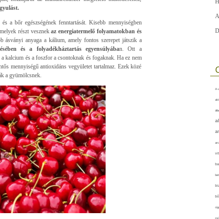
H
gyulást.
A
ás és a bőr egészségének fenntartását. Kisebb mennyiségben
D
amelyek részt vesznek
az energiatermelő folyamatokban és
bb ásványi anyaga a kálium, amely fontos szerepet játszik a
sében és a folyadékháztartás egyensúlyába
n. Ott a
 a kalcium és a foszfor a csontoknak és fogaknak. Ha ez nem
ntős mennyiségű antioxidáns vegyületet tartalmaz. Ezek közé
ják a gyümölcsnek.
A-v
akt
áll
a
a
arc
vi
ba
bet
bi
bő
cig
csí