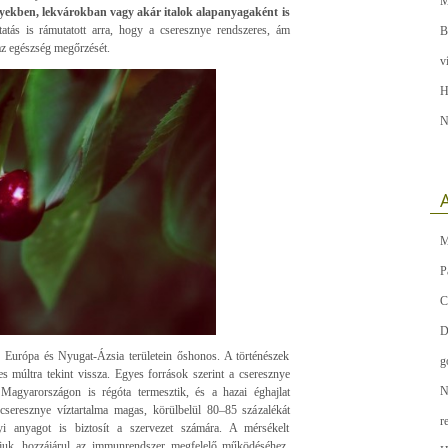
M
nyekben, lekvárokban vagy akár italok alapanyagaként is
ás is rámutatott arra, hogy a cseresznye rendszeres, ám
B
az egészség megőrzését.
v
H
N
A
M
P
C
D
y Európa és Nyugat-Ázsia területein őshonos. A történészek
g
s múltra tekint vissza. Egyes források szerint a cseresznye
N
 Magyarországon is régóta termesztik, és a hazai éghajlat
cseresznye víztartalma magas, körülbelül 80–85 százalékát
r
nyi anyagot is biztosít a szervezet számára. A mérsékelt
djuk, hozzájárul az immunrendszer megfelelő működéséhez,