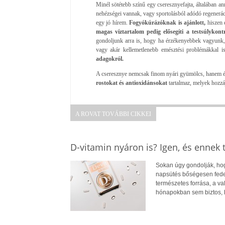
Minél sötétebb színű egy cseresznyefajta, általában an
nehézségei vannak, vagy sportolásból adódó regenerá
egy jó hírem.
Fogyókúrázóknak is ajánlott,
hiszen e
magas víztartalom pedig elősegíti a testsúlykontr
gondoljunk arra is, hogy ha érzékenyebbek vagyunk
vagy akár kellemetlenebb emésztési problémákkal is
adagokról.
A cseresznye nemcsak finom nyári gyümölcs, hanem ér
rostokat és antioxidánsokat
tartalmaz, melyek hozz
A ROVAT TOVÁBBI CIKKEI
D-vitamin nyáron is? Igen, és ennek
Sokan úgy gondolják, hogy
napsütés bőségesen fedez
természetes forrása, a v
hónapokban sem biztos, 