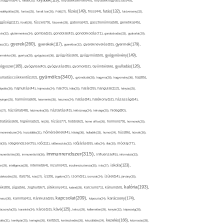
folyadék(119),
khagyma(47),
folsav(25),
folyadékbevitel(40),
folyadékfogyasztás(45),
főzés(149),
futás(132),
yadékpótlás(29),
fontos(25),
forralt bor(26),
Föld(27),
friss(44),
futóverseny(32),
ggőség(112),
fürdő(26),
fűszer(79),
fűszerek(28),
gabona(42),
gasztronómia(58),
genetika(45),
tén(32),
gluténmentes(34),
gomba(53),
gondolat(43),
gondolkodás(71),
gondoskodás(33),
gyakorlat(29),
gyerek(260),
gyermek(179),
gyerekek(117),
ász(31),
gyerekkor(32),
gyereknevelés(83),
gyógynövény(149),
ermekkor(36),
gyertya(28),
gyógyászat(36),
gyógyítás(69),
gyógymód(50),
ógyszer(165),
gyulladás(126),
gyógytea(40),
gyógyulás(85),
gyomor(62),
Gyömbér(66),
gyümölcs(340),
ulladáscsökkentő(102),
gyümölcslé(28),
hagyma(28),
hagyomány(36),
haj(85),
hangulat(112),
ápolás(36),
hajhullás(44),
hajmosás(24),
hal(70),
hála(25),
halál(39),
hányás(25),
yinger(25),
harmónia(69),
hasmenés(35),
hasznos(24),
hatás(84),
hatékony(52),
házasság(64),
i(27),
háziállat(48),
házimunka(28),
háztartás(43),
hétköznap(24),
hétvége(25),
hideg(80),
dratálás(69),
higiénia(52),
hit(26),
hízás(77),
hobbi(62),
home office(26),
hormon(79),
hormonok(25),
rmonrendszer(24),
hozzáállás(31),
hőmérséklet(44),
hőség(36),
hulladék(33),
humor(24),
hús(86),
húsvét(36),
idő(111),
ő(30),
idegrendszer(75),
időbeosztás(32),
időjárás(69),
idős(24),
illat(30),
illóolaj(77),
immunrendszer(315),
munerősítés(30),
immunerősítő(36),
influenza(45),
információ(33),
iskola(123),
er(29),
intelligencia(28),
internet(64),
inzulin(42),
inzulinrezisztencia(35),
írás(27),
olakezdés(25),
ital(75),
ivás(27),
íz(39),
izgalom(27),
izom(91),
izomzat(24),
ízület(54),
járvány(35),
kalória(193),
ték(89),
jóga(56),
Joghurt(67),
jótékony(41),
kaland(28),
kalcium(71),
kálium(50),
kapcsolat(209),
karácsony(174),
masz(30),
kamilla(41),
Kánikula(59),
káposzta(24),
kávé(125),
ácsonyfa(25),
karantén(34),
káros(53),
keksz(29),
kellemetlen(29),
kenyér(32),
képesség(28),
kezelés(166),
dés(31),
kerékpár(25),
keringés(26),
kert(52),
kertészkedés(26),
készülődés(24),
kézmosás(28),