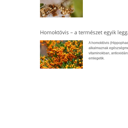
Homoktövis – a természet egyik leg
A homoktövis (Hippophae
alkalmaznak egészségmeg
vitaminokban, antioxidán
emlegetik.