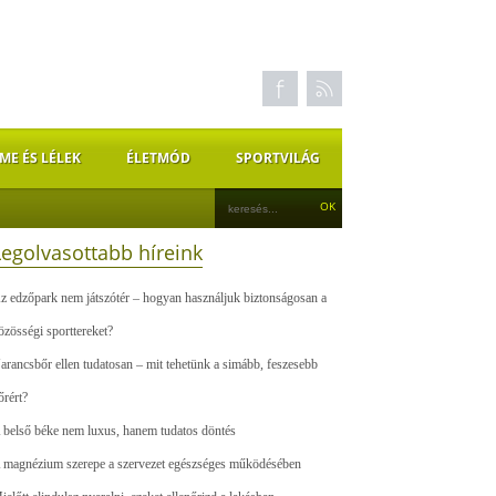
ME ÉS LÉLEK
ÉLETMÓD
SPORTVILÁG
Legolvasottabb híreink
z edzőpark nem játszótér – hogyan használjuk biztonságosan a
özösségi sporttereket?
arancsbőr ellen tudatosan – mit tehetünk a simább, feszesebb
őrért?
 belső béke nem luxus, hanem tudatos döntés
 magnézium szerepe a szervezet egészséges működésében