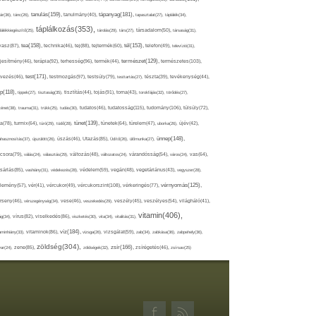
tápanyag(181),
tanulás(159),
ár(36),
tánc(26),
tanulmány(40),
tapasztalat(27),
táplálék(34),
táplálkozás(353),
lálékkiegészítő(25),
tárolás(29),
társ(27),
társadalom(50),
társaság(31),
tea(158),
tél(153),
vasz(87),
technika(46),
tej(88),
tejtermék(60),
telefon(49),
televízió(31),
terápia(92),
terhesség(96),
természet(129),
természetes(103),
ljesítmény(46),
termék(44),
test(171),
testmozgás(97),
rvezés(46),
testsúly(79),
testtartás(27),
tészta(39),
tevékenység(44),
pp(118),
tippek(27),
tisztaság(35),
tisztítás(44),
tojás(91),
torna(43),
torokfájás(32),
törődés(27),
tudatosság(115),
tudomány(106),
ténet(38),
trauma(31),
trükk(25),
tudás(30),
tudatos(46),
túlsúly(72),
tünet(139),
ra(78),
turmix(64),
túró(29),
tüdő(28),
tünetek(64),
türelem(47),
uborka(26),
újév(42),
ünnep(148),
ahasznosítás(37),
újszülött(26),
úszás(46),
Utazás(85),
Üdítő(26),
ülőmunka(27),
csora(79),
válás(24),
választás(29),
változás(48),
változatos(24),
várandósság(54),
város(24),
vas(64),
sárlás(85),
vashiány(31),
védekezés(28),
védelem(59),
vegán(48),
vegetáriánus(43),
vegyszer(28),
vércukorszint(108),
vérnyomás(125),
lemény(57),
vér(41),
vércukor(49),
vérkeringés(77),
rseny(46),
vérszegénység(34),
vese(46),
veszekedés(29),
veszély(45),
veszélyes(54),
világháló(41),
vitamin(406),
ág(34),
vírus(82),
viselkedés(86),
viszketés(30),
vita(34),
vitalitás(31),
víz(184),
aminhiány(33),
vitaminok(86),
vizsga(26),
vizsgálat(59),
zab(34),
zabkása(36),
zabpehely(36),
zöldség(304),
zsír(166),
ar(24),
zene(85),
zöldségek(32),
zsírégetés(46),
zsírsav(25)