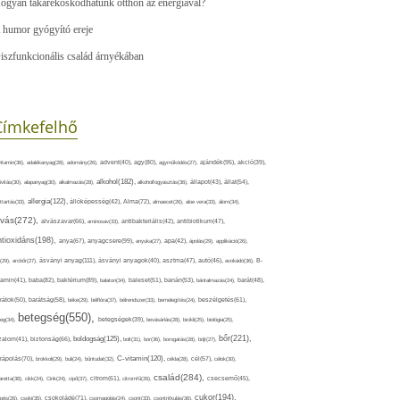
ogyan takarékoskodhatunk otthon az energiával?
 humor gyógyító ereje
iszfunkcionális család árnyékában
Címkefelhő
ajándék(95),
itamin(36),
adalékanyag(28),
adomány(26),
advent(40),
agy(80),
agyműködés(27),
akció(39),
alkohol(182),
ivitás(30),
alapanyag(30),
alkalmazás(28),
alkoholfogyasztás(36),
állapot(43),
állat(54),
allergia(122),
attartás(33),
állóképesség(42),
Alma(72),
almaecet(26),
aloe vera(33),
álom(34),
lvás(272),
alvászavar(66),
aminosav(33),
antibakteriális(42),
antibiotikum(47),
ntioxidáns(198),
anyagcsere(99),
anya(67),
anyuka(27),
apa(42),
ápolás(29),
applikáció(26),
ásványi anyag(111),
(29),
arcbőr(27),
ásványi anyagok(40),
asztma(47),
autó(46),
avokádó(36),
B-
tamin(41),
baba(82),
baktérium(89),
balaton(34),
baleset(51),
banán(53),
bántalmazás(24),
barát(48),
rátok(50),
barátság(58),
béke(29),
bélflóra(37),
bélrendszer(33),
bemelegítés(24),
beszélgetés(61),
betegség(550),
eg(34),
betegségek(39),
bevásárlás(28),
bicikli(25),
biológia(25),
bőr(221),
boldogság(125),
zalom(41),
biztonság(66),
bolt(31),
bor(36),
borogatás(28),
böjt(27),
C-vitamin(120),
rápolás(70),
brokkoli(29),
buli(24),
bűntudat(32),
cékla(28),
cél(57),
célok(30),
család(284),
aretta(38),
cikk(24),
Cink(24),
cipő(37),
citrom(61),
citromfű(26),
csecsemő(45),
cukor(194),
pés(26),
csoki(35),
csokoládé(71),
csomagolás(24),
csont(33),
csontritkulás(36),