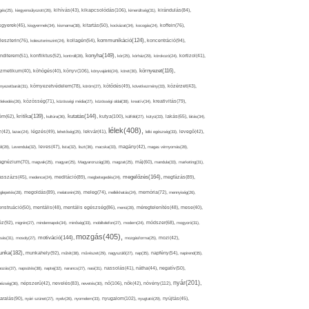
kikapcsolódás(106),
gés(25),
kiegyensúlyozott(26),
kihívás(43),
kimerültség(31),
kirándulás(84),
sgyerek(45),
kisgyermek(34),
kismama(38),
kitartás(50),
kockázat(34),
kocogás(24),
koffein(76),
kommunikáció(124),
koncentráció(94),
leszterin(76),
koleszterinszint(24),
kollagén(54),
konyha(149),
nditerem(51),
konfliktus(52),
kontroll(28),
kór(25),
kórház(29),
kórokozó(24),
kortizol(41),
könyv(106),
környezet(116),
zmetikum(40),
köhögés(40),
könyvajánló(24),
köret(30),
nyezetbarát(31),
környezetvédelem(78),
köröm(27),
kötődés(49),
következmény(33),
közérzet(43),
lekedés(26),
közösség(71),
közösségi média(27),
közösségi oldal(38),
kreatív(34),
kreativitás(79),
kritika(139),
kutatás(144),
kutya(100),
ém(62),
kultúra(36),
külföld(27),
kütyü(33),
lakás(65),
látás(34),
lélek(408),
z(42),
lazac(24),
légzés(49),
lehetőség(25),
lekvár(41),
lelki egészség(33),
levegő(42),
él(28),
Levendula(32),
leves(47),
lista(32),
liszt(36),
macska(33),
magány(42),
magas vérnyomás(28),
gnézium(70),
magvak(25),
magyar(25),
Magyarország(28),
magzat(25),
máj(60),
mandula(33),
marketing(31),
megelőzés(164),
sszázs(45),
medence(24),
meditáció(89),
megbetegedés(24),
megfázás(89),
glepetés(28),
megoldás(89),
melatonin(29),
meleg(74),
mellékhatás(24),
memória(72),
mennyiség(26),
nstruáció(50),
mentális(48),
mentális egészség(86),
menü(28),
méregtelenítés(48),
mese(40),
z(92),
migrén(27),
mindennapok(34),
minőség(33),
mobiltelefon(27),
modern(24),
módszer(68),
mogyoró(31),
mozgás(405),
motiváció(144),
sás(31),
mosoly(27),
mozgásforma(25),
mozi(42),
nka(182),
munkahely(92),
műtét(38),
művészet(29),
nagyszülő(27),
nap(35),
napfény(54),
napirend(35),
pozás(37),
napsütés(38),
naptej(32),
narancs(27),
nasi(31),
nassolás(41),
nátha(44),
negatív(50),
nyár(201),
nő(106),
növény(112),
hézség(36),
népszerű(42),
nevelés(83),
nevetés(30),
nők(42),
nyugalom(102),
aralás(90),
nyári szünet(27),
nyelv(26),
nyomelem(33),
nyugtató(29),
nyújtás(45),