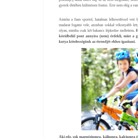
gyerek életében különösen fontos. Erre nem elég a vaní
Amióta a fiam sportol, hatalmas lelkesedéssel veti
madarat fogatni vele, azonban sokkal vékonyabb let
olyan, mintha csak két bakancs lépkedne mellettem
. 
körülbelül pont annyira (nem) érdekli, mint a 
kutya kötelességünk az étrendjét ehhez igazítani.
Aki edz, sok magnéziumra, káliumra, kalciumra és 