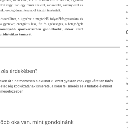
lőtt vagy után egy müzli szeletet, zabszeletet, ásványvizet és
cuk
nék, esetleg durumtésztából készült tésztaételt.
de
t összeállítva, s ügyelve a megfelelő folyadékfogyasztásra és
div
 gyereket, energikus lesz, fitt és egészséges, a betegségek
éd
molyabb sportkarrierben gondolkodik, akkor azért
ortdietetikus tanácsát.
él
eg
él
él
elv
őzés érdekében?
erd
int
eken át tünetmentesen alakulhat ki, ezért gyakran csak egy váratlan törés
é
 A betegség kockázatának ismerete, a korai felismerés és a tudatos életmód
fa
a megelőzésben.
fá
fel
fel
fe
 több oka van, mint gondolnánk
fo