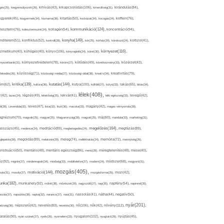
kikapcsolódás(106),
gés(25),
kiegyensúlyozott(26),
kihívás(43),
kimerültség(31),
kirándulás(84),
sgyerek(45),
kisgyermek(34),
kismama(38),
kitartás(50),
kockázat(34),
kocogás(24),
koffein(76),
kommunikáció(124),
koncentráció(94),
leszterin(76),
koleszterinszint(24),
kollagén(54),
konyha(149),
nditerem(51),
konfliktus(52),
kontroll(28),
kór(25),
kórház(29),
kórokozó(24),
kortizol(41),
könyv(106),
környezet(116),
zmetikum(40),
köhögés(40),
könyvajánló(24),
köret(30),
nyezetbarát(31),
környezetvédelem(78),
köröm(27),
kötődés(49),
következmény(33),
közérzet(43),
lekedés(26),
közösség(71),
közösségi média(27),
közösségi oldal(38),
kreatív(34),
kreativitás(79),
kritika(139),
kutatás(144),
kutya(100),
ém(62),
kultúra(36),
külföld(27),
kütyü(33),
lakás(65),
látás(34),
lélek(408),
z(42),
lazac(24),
légzés(49),
lehetőség(25),
lekvár(41),
lelki egészség(33),
levegő(42),
él(28),
Levendula(32),
leves(47),
lista(32),
liszt(36),
macska(33),
magány(42),
magas vérnyomás(28),
gnézium(70),
magvak(25),
magyar(25),
Magyarország(28),
magzat(25),
máj(60),
mandula(33),
marketing(31),
megelőzés(164),
sszázs(45),
medence(24),
meditáció(89),
megbetegedés(24),
megfázás(89),
glepetés(28),
megoldás(89),
melatonin(29),
meleg(74),
mellékhatás(24),
memória(72),
mennyiség(26),
nstruáció(50),
mentális(48),
mentális egészség(86),
menü(28),
méregtelenítés(48),
mese(40),
z(92),
migrén(27),
mindennapok(34),
minőség(33),
mobiltelefon(27),
modern(24),
módszer(68),
mogyoró(31),
mozgás(405),
motiváció(144),
sás(31),
mosoly(27),
mozgásforma(25),
mozi(42),
nka(182),
munkahely(92),
műtét(38),
művészet(29),
nagyszülő(27),
nap(35),
napfény(54),
napirend(35),
pozás(37),
napsütés(38),
naptej(32),
narancs(27),
nasi(31),
nassolás(41),
nátha(44),
negatív(50),
nyár(201),
nő(106),
növény(112),
hézség(36),
népszerű(42),
nevelés(83),
nevetés(30),
nők(42),
nyugalom(102),
aralás(90),
nyári szünet(27),
nyelv(26),
nyomelem(33),
nyugtató(29),
nyújtás(45),