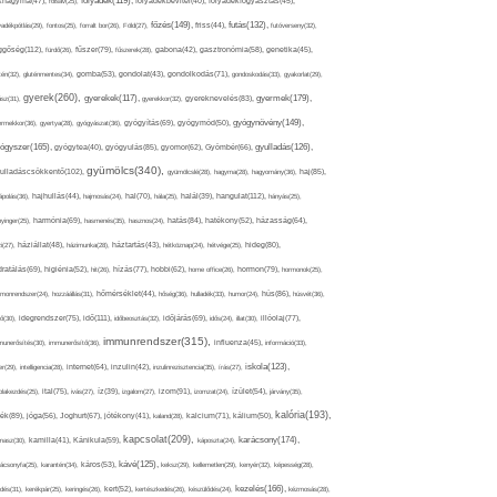
folyadék(119),
khagyma(47),
folsav(25),
folyadékbevitel(40),
folyadékfogyasztás(45),
főzés(149),
futás(132),
yadékpótlás(29),
fontos(25),
forralt bor(26),
Föld(27),
friss(44),
futóverseny(32),
ggőség(112),
fürdő(26),
fűszer(79),
fűszerek(28),
gabona(42),
gasztronómia(58),
genetika(45),
tén(32),
gluténmentes(34),
gomba(53),
gondolat(43),
gondolkodás(71),
gondoskodás(33),
gyakorlat(29),
gyerek(260),
gyermek(179),
gyerekek(117),
ász(31),
gyerekkor(32),
gyereknevelés(83),
gyógynövény(149),
ermekkor(36),
gyertya(28),
gyógyászat(36),
gyógyítás(69),
gyógymód(50),
ógyszer(165),
gyulladás(126),
gyógytea(40),
gyógyulás(85),
gyomor(62),
Gyömbér(66),
gyümölcs(340),
ulladáscsökkentő(102),
gyümölcslé(28),
hagyma(28),
hagyomány(36),
haj(85),
hangulat(112),
ápolás(36),
hajhullás(44),
hajmosás(24),
hal(70),
hála(25),
halál(39),
hányás(25),
yinger(25),
harmónia(69),
hasmenés(35),
hasznos(24),
hatás(84),
hatékony(52),
házasság(64),
i(27),
háziállat(48),
házimunka(28),
háztartás(43),
hétköznap(24),
hétvége(25),
hideg(80),
dratálás(69),
higiénia(52),
hit(26),
hízás(77),
hobbi(62),
home office(26),
hormon(79),
hormonok(25),
rmonrendszer(24),
hozzáállás(31),
hőmérséklet(44),
hőség(36),
hulladék(33),
humor(24),
hús(86),
húsvét(36),
idő(111),
ő(30),
idegrendszer(75),
időbeosztás(32),
időjárás(69),
idős(24),
illat(30),
illóolaj(77),
immunrendszer(315),
munerősítés(30),
immunerősítő(36),
influenza(45),
információ(33),
iskola(123),
er(29),
intelligencia(28),
internet(64),
inzulin(42),
inzulinrezisztencia(35),
írás(27),
olakezdés(25),
ital(75),
ivás(27),
íz(39),
izgalom(27),
izom(91),
izomzat(24),
ízület(54),
járvány(35),
kalória(193),
ték(89),
jóga(56),
Joghurt(67),
jótékony(41),
kaland(28),
kalcium(71),
kálium(50),
kapcsolat(209),
karácsony(174),
masz(30),
kamilla(41),
Kánikula(59),
káposzta(24),
kávé(125),
ácsonyfa(25),
karantén(34),
káros(53),
keksz(29),
kellemetlen(29),
kenyér(32),
képesség(28),
kezelés(166),
dés(31),
kerékpár(25),
keringés(26),
kert(52),
kertészkedés(26),
készülődés(24),
kézmosás(28),