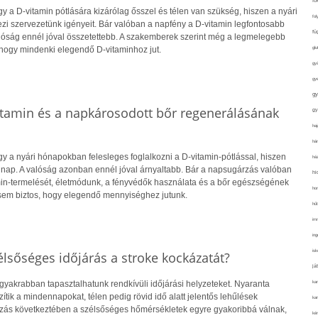
fo
 a D-vitamin pótlására kizárólag ősszel és télen van szükség, hiszen a nyári
fol
i szervezetünk igényeit. Bár valóban a napfény a D-vitamin legfontosabb
fü
alóság ennél jóval összetettebb. A szakemberek szerint még a legmelegebb
glu
hogy mindenki elegendő D-vitaminhoz jut.
gy
gy
gy
itamin és a napkárosodott bőr regenerálásának
gy
haj
hán
y a nyári hónapokban felesleges foglalkozni a D-vitamin-pótlással, hiszen
ház
 nap. A valóság azonban ennél jóval árnyaltabb. Bár a napsugárzás valóban
hi
amin-termelését, életmódunk, a fényvédők használata és a bőr egészségének
ho
sem biztos, hogy elegendő mennyiséghez jutunk.
hűt
im
ing
isk
lsőséges időjárás a stroke kockázatát?
já
ka
gyakrabban tapasztalhatunk rendkívüli időjárási helyzeteket. Nyaranta
ik a mindennapokat, télen pedig rövid idő alatt jelentős lehűlések
kar
ozás következtében a szélsőséges hőmérsékletek egyre gyakoribbá válnak,
kér