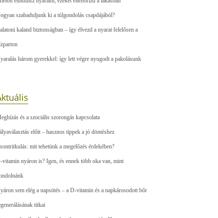
ielőtt elindulsz nyaralni, ezeket ellenőrizd a lakásban
ogyan szabaduljunk ki a túlgondolás csapdájából?
alatoni kaland biztonságban – így élvezd a nyarat felelősen a
ízparton
yaralás három gyerekkel: így lett végre nyugodt a pakolásunk
ktuális
eghízás és a szociális szorongás kapcsolata
ályaválasztás előtt – hasznos tippek a jó döntéshez
sontritkulás: mit tehetünk a megelőzés érdekében?
-vitamin nyáron is? Igen, és ennek több oka van, mint
ondolnánk
yáron sem elég a napsütés – a D-vitamin és a napkárosodott bőr
egenerálásának titkai