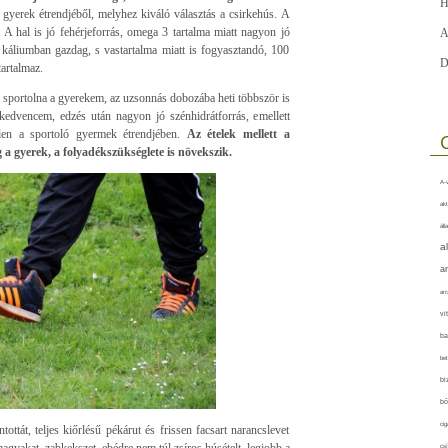
H
 gyerek étrendjéből, melyhez kiváló választás a csirkehús. A
A hal is jó fehérjeforrás, omega 3 tartalma miatt nagyon jó
A
káliumban gazdag, s vastartalma miatt is fogyasztandó, 100
D
artalmaz.
 sportolna a gyerekem, az uzsonnás dobozába heti többször is
kedvencem, edzés után nagyon jó szénhidrátforrás, emellett
tlen a sportoló gyermek étrendjében.
Az ételek mellett a
a gyerek, a folyadékszükséglete is növekszik.
A-v
akt
áll
a
a
arc
vi
ba
bet
bi
bő
cig
ttát, teljes kiőrlésű pékárut és frissen facsart narancslevet
agvakat, zabkekszet, ebédre nem túl zsíros húsételt, legjobb a
csí