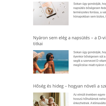
Sokan úgy gondolják, hogy
napsütés bőségesen fedez
természetes forrása, a v
hónapokban sem biztos, 
Nyáron sem elég a napsütés – a D-v
titkai
Sokan úgy gondolják, hog
ilyenkor bőségesen süt a
segíti a szervezet D-vit
megőrzése miatt nyáron 
Hőség és hideg – hogyan növeli a szé
Az elmúlt években egyre 
hosszú hőhullámok nehezít
érkezhetnek. A klímavált