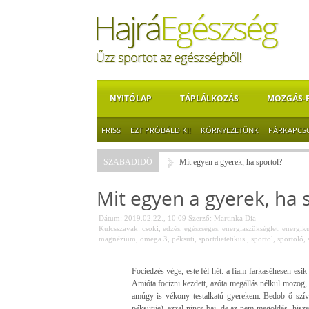
NYITÓLAP
TÁPLÁLKOZÁS
MOZGÁS-
FRISS
EZT PRÓBÁLD KI!
KÖRNYEZETÜNK
PÁRKAPCS
SZABADIDŐ
Mit egyen a gyerek, ha sportol?
Mit egyen a gyerek, ha 
Dátum: 2019.02.22., 10:09
Szerző:
Martinka Dia
Kulcsszavak:
csoki
,
edzés
,
egészséges
,
energiaszükséglet
,
energik
magnézium
,
omega 3
,
péksüti
,
sportdietetikus.
,
sportol
,
sportoló
,
Fociedzés vége, este fél hét: a fiam farkaséhesen esik
Amióta focizni kezdett, azóta megállás nélkül mozog,
amúgy is vékony testalkatú gyerekem. Bedob ő szív
péksütije), azzal nincs baj, de az nem megoldás, hisz