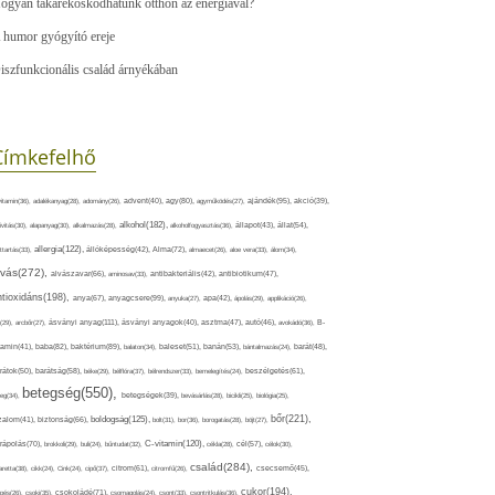
ogyan takarékoskodhatunk otthon az energiával?
 humor gyógyító ereje
iszfunkcionális család árnyékában
Címkefelhő
ajándék(95),
itamin(36),
adalékanyag(28),
adomány(26),
advent(40),
agy(80),
agyműködés(27),
akció(39),
alkohol(182),
ivitás(30),
alapanyag(30),
alkalmazás(28),
alkoholfogyasztás(36),
állapot(43),
állat(54),
allergia(122),
attartás(33),
állóképesség(42),
Alma(72),
almaecet(26),
aloe vera(33),
álom(34),
lvás(272),
alvászavar(66),
aminosav(33),
antibakteriális(42),
antibiotikum(47),
ntioxidáns(198),
anyagcsere(99),
anya(67),
anyuka(27),
apa(42),
ápolás(29),
applikáció(26),
ásványi anyag(111),
(29),
arcbőr(27),
ásványi anyagok(40),
asztma(47),
autó(46),
avokádó(36),
B-
tamin(41),
baba(82),
baktérium(89),
balaton(34),
baleset(51),
banán(53),
bántalmazás(24),
barát(48),
rátok(50),
barátság(58),
béke(29),
bélflóra(37),
bélrendszer(33),
bemelegítés(24),
beszélgetés(61),
betegség(550),
eg(34),
betegségek(39),
bevásárlás(28),
bicikli(25),
biológia(25),
bőr(221),
boldogság(125),
zalom(41),
biztonság(66),
bolt(31),
bor(36),
borogatás(28),
böjt(27),
C-vitamin(120),
rápolás(70),
brokkoli(29),
buli(24),
bűntudat(32),
cékla(28),
cél(57),
célok(30),
család(284),
aretta(38),
cikk(24),
Cink(24),
cipő(37),
citrom(61),
citromfű(26),
csecsemő(45),
cukor(194),
pés(26),
csoki(35),
csokoládé(71),
csomagolás(24),
csont(33),
csontritkulás(36),