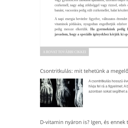
csirkemell, nagy adag zöldséggel vagy rizzsel, edzés e
banánt, vacsorára pedig sült csirkemellet, halat készíte
A napi energia bevitelre figyelve, változatos étrende
vitaminok pótlására, nyugodtan engedhetjük edzésre a
pedig messze elkerülik.
Ha gyermekünk pedig ko
javaslom, hogy a speciális igényekhez kérjük ki sp
A ROVAT TOVÁBBI CIKKEI
Csontritkulás: mit tehetünk a megel
A csontritkulás hosszú év
hívja fel rá a figyelmet.
azonban sokat segíthet 
D-vitamin nyáron is? Igen, és ennek