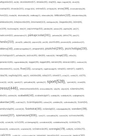
afigyelés(52),
ok(36),
okostelefon(57),
oktatás(40),
olaj(50),
olajos magvak(34),
olcsó(33),
olvasás(101),
orvos(164),
ívaolaj(42),
omega-3(31),
online(52),
orrfolyás(24),
orvostudomány(26),
thon(111),
önbizalom(122),
óvoda(26),
öltözködés(35),
önállóság(27),
önbecsülés(36),
önbizalomhiány(28),
önismeret(113),
értékelés(44),
önfejlesztés(59),
önkifejezés(26),
öregedés(46),
öröm(69),
z(109),
őszinteség(34),
ötlet(37),
pajzsmirigy(53),
pakolás(30),
panasz(25),
paprika(28),
pár(27),
párkapcsolat(241),
radicsom(52),
páratartalom(27),
pattanás(30),
pénz(74),
piac(27),
ihenés(210),
pizza(25),
pollen(32),
popcorn(35),
por(26),
pozitív(83),
prevenció(25),
probiotikum(37),
psziché(290),
pszichológia(230),
obléma(142),
problémamegoldás(27),
program(60),
recept(131),
zichológus(67),
puffadás(34),
pulzus(45),
rák(69),
reakció(33),
reflux(31),
generáció(46),
regenerálódás(28),
reggel(39),
reggeli(89),
reklám(39),
relaxáció(81),
rendszer(24),
Rost(131),
ndszeres(41),
rizs(34),
rozmaring(24),
rugalmasság(24),
ruha(42),
rutin(47),
sajt(67),
segítség(100),
séta(107),
láta(78),
sejt(27),
sérülés(58),
siker(67),
sírás(27),
smink(37),
só(70),
sport(528),
ozat(33),
sör(26),
spenót(27),
spiritualitás(28),
spórolás(37),
sportoló(31),
strand(35),
tressz(446),
sütemény(94),
stresszkezelés(53),
stresszoldás(34),
súly(25),
súlyzó(24),
szabadidő(142),
tés(91),
sütőtök(25),
szabadság(47),
szabály(25),
szabályok(24),
szájhigiénia(24),
akember(140),
szakítás(27),
Számítógép(46),
száraz(24),
szédülés(35),
székrekedés(25),
Szem(54),
Szénhidrát(181),
emélyiség(94),
szerelem(156),
szemét(32),
szépség(52),
szépségápolás(26),
szervezet(306),
zeretet(207),
szex(27),
szexualitás(25),
szezon(34),
szilveszter(48),
szív(109),
n(28),
színek(36),
szívbetegség(32),
szocializáció(30),
szódabikarbóna(35),
szokás(79),
szorongás(178),
okások(33),
szolárium(24),
szoptatás(33),
szórakozás(45),
szőlő(25),
szülés(70),
zülő(203),
tanács(161),
szülők(25),
szűrővizsgálat(34),
tablet(44),
takarítás(50),
támogatás(36),