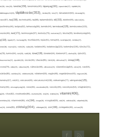
tápanyag(181),
tanulás(159),
ár(36),
tánc(26),
tanulmány(40),
tapasztalat(27),
táplálék(34),
táplálkozás(353),
lálékkiegészítő(25),
tárolás(29),
társ(27),
társadalom(50),
társaság(31),
tea(158),
tél(153),
vasz(87),
technika(46),
tej(88),
tejtermék(60),
telefon(49),
televízió(31),
terápia(92),
terhesség(96),
természet(129),
természetes(103),
ljesítmény(46),
termék(44),
test(171),
testmozgás(97),
rvezés(46),
testsúly(79),
testtartás(27),
tészta(39),
tevékenység(44),
pp(118),
tippek(27),
tisztaság(35),
tisztítás(44),
tojás(91),
torna(43),
torokfájás(32),
törődés(27),
tudatosság(115),
tudomány(106),
ténet(38),
trauma(31),
trükk(25),
tudás(30),
tudatos(46),
túlsúly(72),
tünet(139),
ra(78),
turmix(64),
túró(29),
tüdő(28),
tünetek(64),
türelem(47),
uborka(26),
újév(42),
ünnep(148),
ahasznosítás(37),
újszülött(26),
úszás(46),
Utazás(85),
Üdítő(26),
ülőmunka(27),
csora(79),
válás(24),
választás(29),
változás(48),
változatos(24),
várandósság(54),
város(24),
vas(64),
sárlás(85),
vashiány(31),
védekezés(28),
védelem(59),
vegán(48),
vegetáriánus(43),
vegyszer(28),
vércukorszint(108),
vérnyomás(125),
lemény(57),
vér(41),
vércukor(49),
vérkeringés(77),
rseny(46),
vérszegénység(34),
vese(46),
veszekedés(29),
veszély(45),
veszélyes(54),
világháló(41),
vitamin(406),
ág(34),
vírus(82),
viselkedés(86),
viszketés(30),
vita(34),
vitalitás(31),
víz(184),
aminhiány(33),
vitaminok(86),
vizsga(26),
vizsgálat(59),
zab(34),
zabkása(36),
zabpehely(36),
zöldség(304),
zsír(166),
ar(24),
zene(85),
zöldségek(32),
zsírégetés(46),
zsírsav(25)