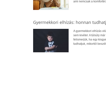
ami nemcsak a komfortérz
Gyermekkori elhízás: honnan tudhatj
A gyermekkori elhízás vi
sem kivétel. A túlsúly má
felismerjük, ha egy kisg
tudhatjuk, mikortól beszél