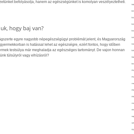
etünket befolyásolja, hanem az egészségünket is komolyan veszélyeztetheti.
kié
ki
ko
ko
uk, hogy baj van?
ko
kör
lágszerte egyre nagyobb népegészségügyi problémát jelent, és Magyarország
r gyermekkorban is hatással lehet az egészségre, ezért fontos, hogy időben
köz
yermek testsúlya már meghaladja az egészséges tartományt. De vajon honnan
kr
ünk túlsúlyról vagy elhízásról?
lá
lev
ma
ma
me
me
mé
mo
mu
na
ne
ny