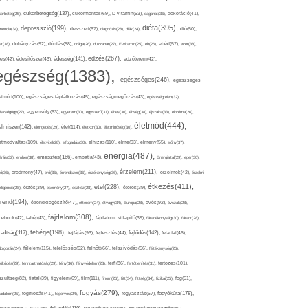
cukorbetegség(137),
orbeteg(25),
cukormentes(69),
D-vitamin(53),
daganat(36),
dekoráció(41),
diéta(395),
depresszió(199),
mencia(34),
desszert(67),
diagnózis(28),
diák(24),
dió(50),
dohányzás(92),
at(38),
döntés(58),
drága(26),
duzzanat(27),
E-vitamin(25),
eb(26),
ebéd(57),
ecet(38),
edzés(267),
édesség(141),
es(42),
édesítőszer(43),
edzőterem(42),
egészség(1383),
egészséges(246),
egészséges
etmód(100),
egészséges táplálkozás(45),
egészségmegőrzés(43),
egészségtelen(32),
észségügy(27),
egyensúly(63),
egyetem(30),
egyszerű(31),
éhes(30),
éhség(38),
éjszaka(33),
ekcéma(26),
életmód(444),
elmiszer(142),
élet(114),
elengedés(29),
életkor(30),
életminőség(30),
etmódváltás(109),
elhízás(110),
elme(93),
életvitel(28),
elfogadás(30),
élmény(55),
előny(37),
energia(487),
emésztés(166),
árás(32),
ember(38),
empátia(43),
Energiaital(29),
eper(30),
érzelem(211),
ő(36),
eredmény(47),
erő(36),
érrendszer(36),
érzékenység(36),
érzelmek(42),
érzelmi
étkezés(411),
étel(228),
elligencia(28),
érzés(39),
esemény(27),
eszköz(28),
ételek(39),
trend(194),
evés(92),
étrendkiegészítő(47),
étterem(24),
étvágy(34),
Európa(28),
évszak(28),
fájdalom(308),
cebook(42),
fahéj(43),
fájdalomcsillapító(39),
fáradékonyság(30),
fáradt(28),
fehérje(198),
radtság(117),
fejfájás(93),
fejlődés(142),
fejlesztés(44),
feladat(46),
félelem(115),
dolgozás(24),
felelősség(62),
felnőtt(66),
felszívódás(56),
féltékenység(26),
fertőzés(101),
töltődés(29),
fenntarthatóság(29),
fény(36),
fényvédelem(28),
férfi(86),
fertőtlenítés(31),
film(111),
szültség(82),
fiatal(39),
figyelem(69),
finom(26),
fitt(34),
fittség(34),
fizikai(25),
fog(51),
fogyás(279),
fogyókúra(178),
gadalom(25),
fogmosás(41),
fogorvos(24),
fogyasztás(67),