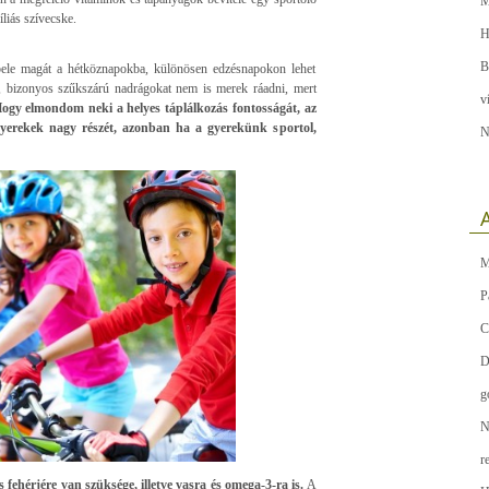
M
liás szívecske.
H
B
 bele magát a hétköznapokba, különösen edzésnapokon lehet
t, bizonyos szűkszárú nadrágokat nem is merek ráadni, mert
v
Hogy elmondom neki a helyes táplálkozás fontosságát, az
gyerekek nagy részét, azonban ha a gyerekünk sportol,
N
A
M
P
C
D
g
N
r
fehérjére van szüksége, illetve vasra és omega-3-ra is.
A