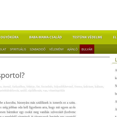
FOGYÓKÚRA
BABA-MAMA-CSALÁD
TESTÜNK VÉDELME
EL
OLAT
SPIRITUÁLIS
SZABADIDŐ
VÉLEMÉNY
AJÁNLÓ
BULVÁR
A
sportol?
k
N
us
,
étrend
,
farkaséhes
,
fehérje
,
fitt
,
fociedzés
,
folyadékbevitel
,
fontos
,
kalcium
,
kálium
,
szénhidrátforrás
,
szülő
,
táplálkozás
,
vas
,
vitaminpótlás
b
A
 be a kocsiba, bizonyára más szülőknek is ismerős ez a szitu.
 s még jobban oda kell figyelnem arra, hogy mit egyen az én
A
esen bármikor egy csokit meg vaníliás szívecskét (kedvenc
en a megfelelő vitaminok és tápanyagok bevitele egy sportoló