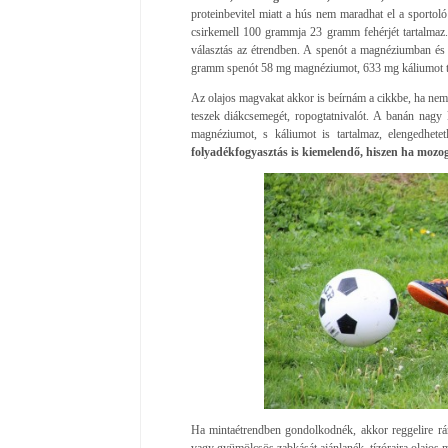
proteinbevitel miatt a hús nem maradhat el a sportoló
csirkemell 100 grammja 23 gramm fehérjét tartalmaz. 
választás az étrendben. A spenót a magnéziumban és 
gramm spenót 58 mg magnéziumot, 633 mg káliumot t
Az olajos magvakat akkor is beírnám a cikkbe, ha nem
teszek diákcsemegét, ropogtatnivalót. A banán nagy 
magnéziumot, s káliumot is tartalmaz, elengedhete
folyadékfogyasztás is kiemelendő, hiszen ha mozog 
Ha mintaétrendben gondolkodnék, akkor reggelire ránto
vagy gyümölcsös zabkását ajánlanék, tízóraira olajos m