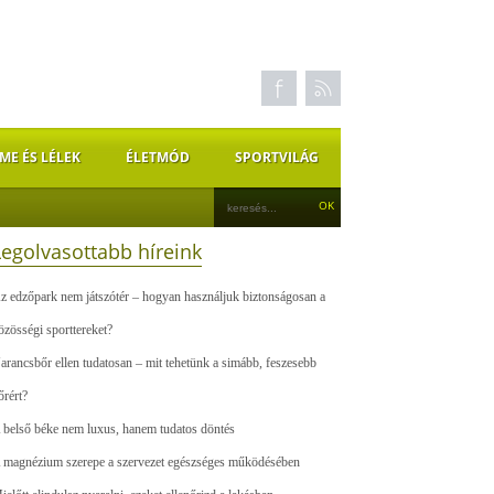
ME ÉS LÉLEK
ÉLETMÓD
SPORTVILÁG
Legolvasottabb híreink
z edzőpark nem játszótér – hogyan használjuk biztonságosan a
özösségi sporttereket?
arancsbőr ellen tudatosan – mit tehetünk a simább, feszesebb
őrért?
 belső béke nem luxus, hanem tudatos döntés
 magnézium szerepe a szervezet egészséges működésében