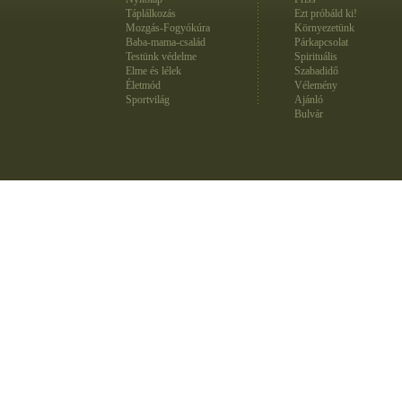
Táplálkozás
Ezt próbáld ki!
Mozgás-Fogyókúra
Környezetünk
Baba-mama-család
Párkapcsolat
Testünk védelme
Spirituális
Elme és lélek
Szabadidő
Életmód
Vélemény
Sportvilág
Ajánló
Bulvár