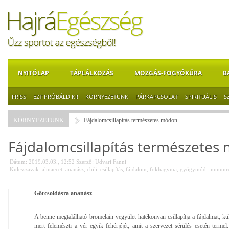
NYITÓLAP
TÁPLÁLKOZÁS
MOZGÁS-FOGYÓKÚRA
B
FRISS
EZT PRÓBÁLD KI!
KÖRNYEZETÜNK
PÁRKAPCSOLAT
SPIRITUÁLIS
S
KÖRNYEZETÜNK
Fájdalomcsillapítás természetes módon
Fájdalomcsillapítás természetes
Dátum: 2019.03.03., 12:52
Szerző:
Udvari Fanni
Kulcsszavak:
almaecet
,
ananász
,
chili
,
csillapítás
,
fájdalom
,
fokhagyma
,
gyógymód
,
immunre
Görcsoldásra ananász
A benne megtalálható bromelain vegyület hatékonyan csillapítja a fájdalmat, kü
mert felemészti a vér egyik fehérjéjét, amit a szervezet sérülés esetén termel