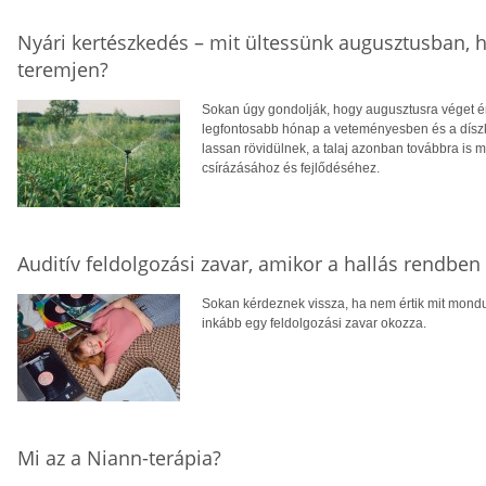
Nyári kertészkedés – mit ültessünk augusztusban, h
teremjen?
Sokan úgy gondolják, hogy augusztusra véget ér
legfontosabb hónap a veteményesben és a díszke
lassan rövidülnek, a talaj azonban továbbra is m
csírázásához és fejlődéséhez.
Auditív feldolgozási zavar, amikor a hallás rendbe
Sokan kérdeznek vissza, ha nem értik mit mondu
inkább egy feldolgozási zavar okozza.
Mi az a Niann-terápia?