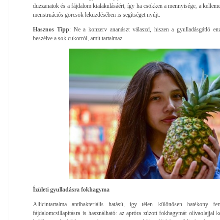
duzzanatok és a fájdalom kialakulásáért, így ha csökken a mennyisége, a kellem
menstruációs görcsök leküzdésében is segítséget nyújt.
Hasznos Tipp
: Ne a konzerv ananászt válaszd, hiszen a gyulladásgátló en
beszélve a sok cukorról, amit tartalmaz.
Ízületi gyulladásra fokhagyma
Allicintartalma antibakteriális hatású, így télen különösen hatékony fe
fájdalomcsillapításra is használható: az apróra zúzott fokhagymát olívaolajjal 