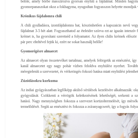
belőle, amely bőrbe masszírozva gyorsan enyhíti a fájdalmat. Minden hagymafa
gyomorpanaszokat okoz a fokhagyma, nyugodtan fogyasszon helyette mondjuk v
Krónikus fájdalomra chili
A chili gyulladásra, izomfájdalomra hat, köszönhetően a kapszaicin nevű vegyü
fájdalmat 3-5 hét alatt. Fogyaszthatod az ételeidre szórva ezt az igazán intenzív 
krémet is, ha gyorsítani szeretnéd a folyamatot. Az ilyen chilis krémek először i
pár perc elteltével fejtik ki, ezért ne sokat használj belőle!
Gyomorégésre almaecet
Az almaecet olyan összetevőket tartalmaz, amelyek felörgetik az emésztést, íg
kanál almaecetet egy nagy pohár vízben feloldva enyhülést nyerhet. Tovább
méregteleníti a szervezetet, és vérkeringés-fokozó hatása miatt enyhülést jelenthet
Zúzódásokra kurkuma
Az indiai gyógyászatban legfőképp akülső sérülések kezelésére alkalmazzák: ola
gyógyulását. Csökkenti a vérrögök keletkezésének lehetőségét, serkenti a sz
hatású. Nagy mennyiségben fokozza a szervezet kortizoltermelését, így mérséke
termelődését. Segíti az emésztést és fokozza a zsíranyagcserét, így a fogyás folya