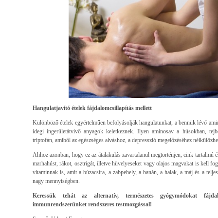
Hangulatjavító ételek fájdalomcsillapítás mellett
Különböző ételek egyértelműen befolyásolják hangulatunkat, a bennük lévő ami
idegi ingerületátvivő anyagok keletkeznek. Ilyen aminosav a húsokban, tejbe
triptofán, amiből az egészséges alváshoz, a depresszió megelőzéséhez nélkülözhe
Ahhoz azonban, hogy ez az átalakulás zavartalanul megtörténjen, cink tartalmú é
marhahúst, rákot, osztrigát, illetve hüvelyeseket vagy olajos magvakat is kell f
vitaminnak is, amit a búzacsíra, a zabpehely, a banán, a halak, a máj és a telje
nagy mennyiségben.
Keressük tehát az alternatív, természetes gyógymódokat fájdal
immunrendszerünket rendszeres testmozgással!