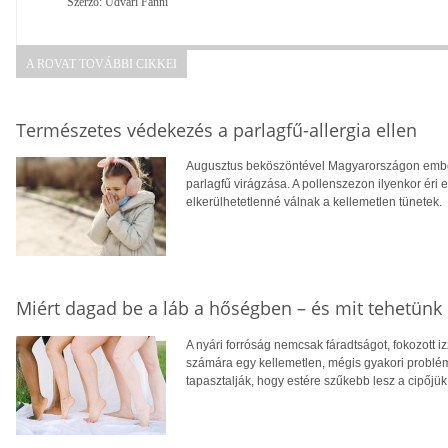
Szerző: Udvari Fanni
A ROVAT TOVÁBBI CIKKEI
Természetes védekezés a parlagfű-allergia ellen
Augusztus beköszöntével Magyarországon ember
parlagfű virágzása. A pollenszezon ilyenkor éri 
elkerülhetetlenné válnak a kellemetlen tünetek.
Miért dagad be a láb a hőségben – és mit tehetünk 
A nyári forróság nemcsak fáradtságot, fokozott 
számára egy kellemetlen, mégis gyakori problé
tapasztalják, hogy estére szűkebb lesz a cipőjük