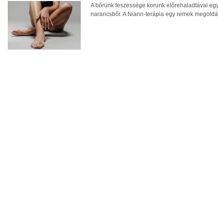
A bőrünk feszessége korunk előrehaladtával egy
narancsbőr. A Niann-terápia egy remek megoldás