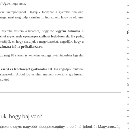
e? Ugye, hogy nem.
cuk
dése szempontjából. Hagyjuk többször a gyereket önállóan
de
 maga, mert meg tudja csinálni. Ehhez az kell, hogy ne oldjunk
div
éd
 fejembe véstem a tanácsot, hogy
ne vigyem túlzásba a
lehet a gyermek egészséges szellemi fejlődésének.
Ha pedig
él
n kerüljük el, hogy eláruljuk a megoldásokat, engedjük, hogy a
zámára időt a próbálkozásra.
eg
él
gy még 10 évesen is képtelen lesz egy nyári táborban figyelni
él
elv
esélyt és lehetőséget gyakorolni azt
. Ha engedjük rántottát
erd
 összepakolni. Abból fog tanulni, ami nem sikerül, s
így lassan
soktól.
int
é
fa
fá
fel
fel
uk, hogy baj van?
fe
fo
lágszerte egyre nagyobb népegészségügyi problémát jelent, és Magyarország