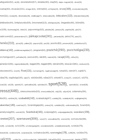
afigyelés(52),
ok(36),
okostelefon(57),
oktatás(40),
olaj(50),
olajos magvak(34),
olcsó(33),
olvasás(101),
orvos(164),
ívaolaj(42),
omega-3(31),
online(52),
orrfolyás(24),
orvostudomány(26),
thon(111),
önbizalom(122),
óvoda(26),
öltözködés(35),
önállóság(27),
önbecsülés(36),
önbizalomhiány(28),
önismeret(113),
értékelés(44),
önfejlesztés(59),
önkifejezés(26),
öregedés(46),
öröm(69),
z(109),
őszinteség(34),
ötlet(37),
pajzsmirigy(53),
pakolás(30),
panasz(25),
paprika(28),
pár(27),
párkapcsolat(241),
radicsom(52),
páratartalom(27),
pattanás(30),
pénz(74),
piac(27),
ihenés(210),
pizza(25),
pollen(32),
popcorn(35),
por(26),
pozitív(83),
prevenció(25),
probiotikum(37),
psziché(290),
pszichológia(230),
obléma(142),
problémamegoldás(27),
program(60),
recept(131),
zichológus(67),
puffadás(34),
pulzus(45),
rák(69),
reakció(33),
reflux(31),
generáció(46),
regenerálódás(28),
reggel(39),
reggeli(89),
reklám(39),
relaxáció(81),
rendszer(24),
Rost(131),
ndszeres(41),
rizs(34),
rozmaring(24),
rugalmasság(24),
ruha(42),
rutin(47),
sajt(67),
segítség(100),
séta(107),
láta(78),
sejt(27),
sérülés(58),
siker(67),
sírás(27),
smink(37),
só(70),
sport(528),
ozat(33),
sör(26),
spenót(27),
spiritualitás(28),
spórolás(37),
sportoló(31),
strand(35),
tressz(446),
sütemény(94),
stresszkezelés(53),
stresszoldás(34),
súly(25),
súlyzó(24),
szabadidő(142),
tés(91),
sütőtök(25),
szabadság(47),
szabály(25),
szabályok(24),
szájhigiénia(24),
akember(140),
szakítás(27),
Számítógép(46),
száraz(24),
szédülés(35),
székrekedés(25),
Szem(54),
Szénhidrát(181),
emélyiség(94),
szerelem(156),
szemét(32),
szépség(52),
szépségápolás(26),
szervezet(306),
zeretet(207),
szex(27),
szexualitás(25),
szezon(34),
szilveszter(48),
szív(109),
n(28),
színek(36),
szívbetegség(32),
szocializáció(30),
szódabikarbóna(35),
szokás(79),
szorongás(178),
okások(33),
szolárium(24),
szoptatás(33),
szórakozás(45),
szőlő(25),
szülés(70),
zülő(203),
tanács(161),
szülők(25),
szűrővizsgálat(34),
tablet(44),
takarítás(50),
támogatás(36),