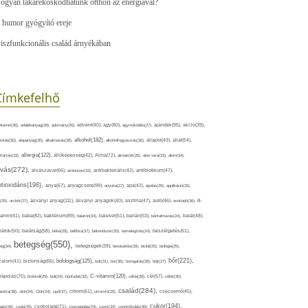
ogyan takarékoskodhatunk otthon az energiával?
 humor gyógyító ereje
iszfunkcionális család árnyékában
Címkefelhő
ajándék(95),
itamin(36),
adalékanyag(28),
adomány(26),
advent(40),
agy(80),
agyműködés(27),
akció(39),
alkohol(182),
ivitás(30),
alapanyag(30),
alkalmazás(28),
alkoholfogyasztás(36),
állapot(43),
állat(54),
allergia(122),
attartás(33),
állóképesség(42),
Alma(72),
almaecet(26),
aloe vera(33),
álom(34),
lvás(272),
alvászavar(66),
aminosav(33),
antibakteriális(42),
antibiotikum(47),
ntioxidáns(198),
anyagcsere(99),
anya(67),
anyuka(27),
apa(42),
ápolás(29),
applikáció(26),
ásványi anyag(111),
(29),
arcbőr(27),
ásványi anyagok(40),
asztma(47),
autó(46),
avokádó(36),
B-
tamin(41),
baba(82),
baktérium(89),
balaton(34),
baleset(51),
banán(53),
bántalmazás(24),
barát(48),
rátok(50),
barátság(58),
béke(29),
bélflóra(37),
bélrendszer(33),
bemelegítés(24),
beszélgetés(61),
betegség(550),
eg(34),
betegségek(39),
bevásárlás(28),
bicikli(25),
biológia(25),
bőr(221),
boldogság(125),
zalom(41),
biztonság(66),
bolt(31),
bor(36),
borogatás(28),
böjt(27),
C-vitamin(120),
rápolás(70),
brokkoli(29),
buli(24),
bűntudat(32),
cékla(28),
cél(57),
célok(30),
család(284),
aretta(38),
cikk(24),
Cink(24),
cipő(37),
citrom(61),
citromfű(26),
csecsemő(45),
cukor(194),
pés(26),
csoki(35),
csokoládé(71),
csomagolás(24),
csont(33),
csontritkulás(36),