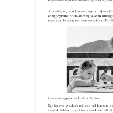
Az a szülő, aki, ha kell, ha nem, segít, az sajnos a jó
addig segítsünk nekik, ameddig valóban szükség
magát azon, ha valami nem megy egyedül, a szülők több
Én is ilyen vagyok néha. Gyakran. Sokszor.
Egy hat éves gyereknek már nem kell kinyomni a f
siessünk, haladjunk, egy kilenc évesnek sem kell felh