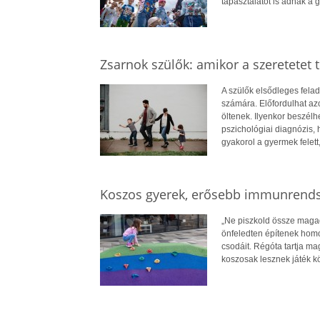
tapasztalatot is adnak a 
Zsarnok szülők: amikor a szeretetet tú
A szülők elsődleges felad
számára. Előfordulhat azo
öltenek. Ilyenkor beszélh
pszichológiai diagnózis, 
gyakorol a gyermek felett
Koszos gyerek, erősebb immunrends
„Ne piszkold össze magad
önfeledten építenek homo
csodáit. Régóta tartja m
koszosak lesznek játék k