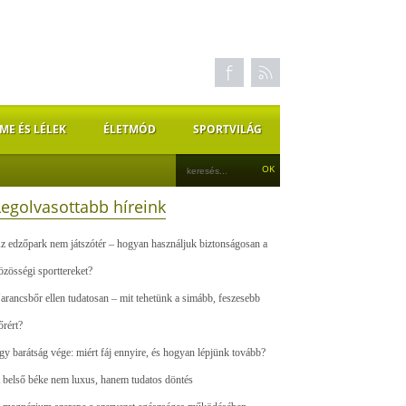
ME ÉS LÉLEK
ÉLETMÓD
SPORTVILÁG
Legolvasottabb híreink
z edzőpark nem játszótér – hogyan használjuk biztonságosan a
özösségi sporttereket?
arancsbőr ellen tudatosan – mit tehetünk a simább, feszesebb
őrért?
gy barátság vége: miért fáj ennyire, és hogyan lépjünk tovább?
 belső béke nem luxus, hanem tudatos döntés