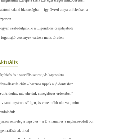
 magnézium szerepe a szervezet egészséges működésében
alatoni kaland biztonságban – így élvezd a nyarat felelősen a
ízparton
ogyan szabaduljunk ki a túlgondolás csapdájából?
 fogathajtó versenyek varázsa ma is töretlen
ktuális
eghízás és a szociális szorongás kapcsolata
ályaválasztás előtt – hasznos tippek a jó döntéshez
sontritkulás: mit tehetünk a megelőzés érdekében?
-vitamin nyáron is? Igen, és ennek több oka van, mint
ondolnánk
yáron sem elég a napsütés – a D-vitamin és a napkárosodott bőr
egenerálásának titkai