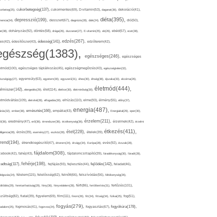
cukorbetegség(137),
orbeteg(25),
cukormentes(69),
D-vitamin(53),
daganat(36),
dekoráció(41),
diéta(395),
depresszió(199),
mencia(34),
desszert(67),
diagnózis(28),
diák(24),
dió(50),
dohányzás(92),
at(38),
döntés(58),
drága(26),
duzzanat(27),
E-vitamin(25),
eb(26),
ebéd(57),
ecet(38),
edzés(267),
édesség(141),
es(42),
édesítőszer(43),
edzőterem(42),
egészség(1383),
egészséges(246),
egészséges
etmód(100),
egészséges táplálkozás(45),
egészségmegőrzés(43),
egészségtelen(32),
észségügy(27),
egyensúly(63),
egyetem(30),
egyszerű(31),
éhes(30),
éhség(38),
éjszaka(33),
ekcéma(26),
életmód(444),
elmiszer(142),
élet(114),
elengedés(29),
életkor(30),
életminőség(30),
etmódváltás(109),
elhízás(110),
elme(93),
életvitel(28),
elfogadás(30),
élmény(55),
előny(37),
energia(487),
emésztés(166),
árás(32),
ember(38),
empátia(43),
Energiaital(29),
eper(30),
érzelem(211),
ő(36),
eredmény(47),
erő(36),
érrendszer(36),
érzékenység(36),
érzelmek(42),
érzelmi
étkezés(411),
étel(228),
elligencia(28),
érzés(39),
esemény(27),
eszköz(28),
ételek(39),
trend(194),
evés(92),
étrendkiegészítő(47),
étterem(24),
étvágy(34),
Európa(28),
évszak(28),
fájdalom(308),
cebook(42),
fahéj(43),
fájdalomcsillapító(39),
fáradékonyság(30),
fáradt(28),
fehérje(198),
radtság(117),
fejfájás(93),
fejlődés(142),
fejlesztés(44),
feladat(46),
félelem(115),
dolgozás(24),
felelősség(62),
felnőtt(66),
felszívódás(56),
féltékenység(26),
fertőzés(101),
töltődés(29),
fenntarthatóság(29),
fény(36),
fényvédelem(28),
férfi(86),
fertőtlenítés(31),
film(111),
szültség(82),
fiatal(39),
figyelem(69),
finom(26),
fitt(34),
fittség(34),
fizikai(25),
fog(51),
fogyás(279),
fogyókúra(178),
gadalom(25),
fogmosás(41),
fogorvos(24),
fogyasztás(67),