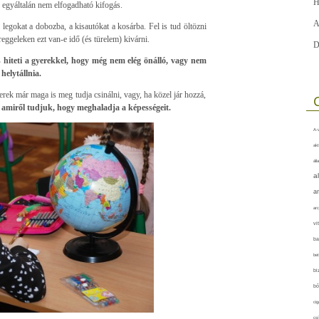
H
 egyáltalán nem elfogadható kifogás.
A
s legokat a dobozba, a kisautókat a kosárba. Fel is tud öltözni
eggeleken ezt van-e idő (és türelem) kivárni.
D
is hiteti a gyerekkel, hogy még nem elég önálló, vagy nem
helytállnia.
rek már maga is meg tudja csinálni, vagy, ha közel jár hozzá,
 amiről tudjuk, hogy meghaladja a képességeit.
A-v
akt
áll
a
a
arc
vi
ba
bet
bi
bő
cig
csí