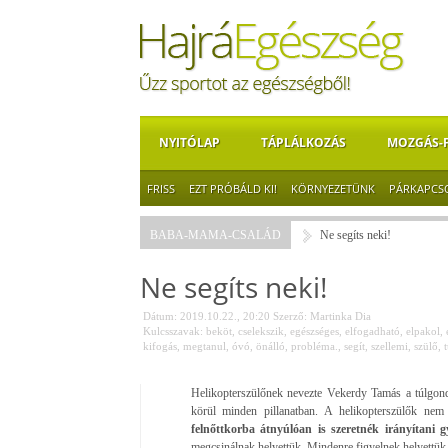
NYITÓLAP
TÁPLÁLKOZÁS
MOZGÁS-
FRISS
EZT PRÓBÁLD KI!
KÖRNYEZETÜNK
PÁRKAPCS
BABA-MAMA-CSALÁD
Ne segíts neki!
Ne segíts neki!
Dátum: 2019.10.22., 20:20
Szerző:
Martinka Dia
Kulcsszavak:
beköt
,
cselekszik
,
egészséges
,
elfogadható
,
elpakol
,
kifogás
,
megtanul
,
óvó
,
önálló
,
probléma.
,
segít
,
szellemi
,
szülő
,
t
Helikopterszülőnek nevezte Vekerdy Tamás a túlgond
körül minden pillanatban. A helikopterszülők nem
felnőttkorba átnyúlóan is szeretnék irányítani 
megcsinálnak helyettük. Mindenre figyelnek helyettük