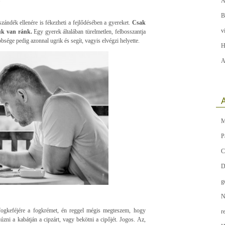
A
B
 szándék ellenére is fékezheti a fejlődésében a gyereket.
Csak
v
ük van ránk.
Egy gyerek általában türelmetlen, felbosszantja
sége pedig azonnal ugrik és segít, vagyis elvégzi helyette.
H
A
A
M
P
C
D
g
N
ogkeféjére a fogkrémet, én reggel mégis megteszem, hogy
r
úzni a kabátján a cipzárt, vagy bekötni a cipőjét. Jogos. Az,