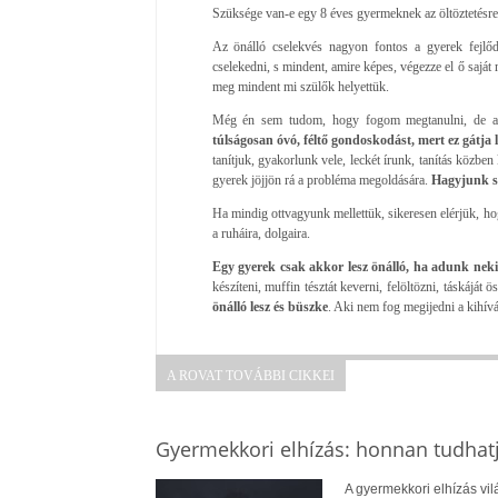
Szüksége van-e egy 8 éves gyermeknek az öltöztetésr
Az önálló cselekvés nagyon fontos a gyerek fejlő
cselekedni, s mindent, amire képes, végezze el ő saját
meg mindent mi szülők helyettük.
Még én sem tudom, hogy fogom megtanulni, de a
túlságosan óvó, féltő gondoskodást, mert ez gátja 
tanítjuk, gyakorlunk vele, leckét írunk, tanítás közbe
gyerek jöjjön rá a probléma megoldására.
Hagyjunk s
Ha mindig ottvagyunk mellettük, sikeresen elérjük, ho
a ruháira, dolgaira.
Egy gyerek csak akkor lesz önálló, ha adunk neki 
készíteni, muffin tésztát keverni, felöltözni, táskáját
önálló lesz és büszke
. Aki nem fog megijedni a kihívá
A ROVAT TOVÁBBI CIKKEI
Gyermekkori elhízás: honnan tudhatj
A gyermekkori elhízás vi