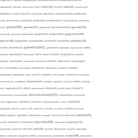
folyadék(119),
khagyma(47),
folsav(25),
folyadékbevitel(40),
folyadékfogyasztás(45),
főzés(149),
futás(132),
yadékpótlás(29),
fontos(25),
forralt bor(26),
Föld(27),
friss(44),
futóverseny(32),
ggőség(112),
fürdő(26),
fűszer(79),
fűszerek(28),
gabona(42),
gasztronómia(58),
genetika(45),
tén(32),
gluténmentes(34),
gomba(53),
gondolat(43),
gondolkodás(71),
gondoskodás(33),
gyakorlat(29),
gyerek(260),
gyermek(179),
gyerekek(117),
ász(31),
gyerekkor(32),
gyereknevelés(83),
gyógynövény(149),
ermekkor(36),
gyertya(28),
gyógyászat(36),
gyógyítás(69),
gyógymód(50),
ógyszer(165),
gyulladás(126),
gyógytea(40),
gyógyulás(85),
gyomor(62),
Gyömbér(66),
gyümölcs(340),
ulladáscsökkentő(102),
gyümölcslé(28),
hagyma(28),
hagyomány(36),
haj(85),
hangulat(112),
ápolás(36),
hajhullás(44),
hajmosás(24),
hal(70),
hála(25),
halál(39),
hányás(25),
yinger(25),
harmónia(69),
hasmenés(35),
hasznos(24),
hatás(84),
hatékony(52),
házasság(64),
i(27),
háziállat(48),
házimunka(28),
háztartás(43),
hétköznap(24),
hétvége(25),
hideg(80),
dratálás(69),
higiénia(52),
hit(26),
hízás(77),
hobbi(62),
home office(26),
hormon(79),
hormonok(25),
rmonrendszer(24),
hozzáállás(31),
hőmérséklet(44),
hőség(36),
hulladék(33),
humor(24),
hús(86),
húsvét(36),
idő(111),
ő(30),
idegrendszer(75),
időbeosztás(32),
időjárás(69),
idős(24),
illat(30),
illóolaj(77),
immunrendszer(315),
munerősítés(30),
immunerősítő(36),
influenza(45),
információ(33),
iskola(123),
er(29),
intelligencia(28),
internet(64),
inzulin(42),
inzulinrezisztencia(35),
írás(27),
olakezdés(25),
ital(75),
ivás(27),
íz(39),
izgalom(27),
izom(91),
izomzat(24),
ízület(54),
járvány(35),
kalória(193),
ték(89),
jóga(56),
Joghurt(67),
jótékony(41),
kaland(28),
kalcium(71),
kálium(50),
kapcsolat(209),
karácsony(174),
masz(30),
kamilla(41),
Kánikula(59),
káposzta(24),
kávé(125),
ácsonyfa(25),
karantén(34),
káros(53),
keksz(29),
kellemetlen(29),
kenyér(32),
képesség(28),
kezelés(166),
dés(31),
kerékpár(25),
keringés(26),
kert(52),
kertészkedés(26),
készülődés(24),
kézmosás(28),