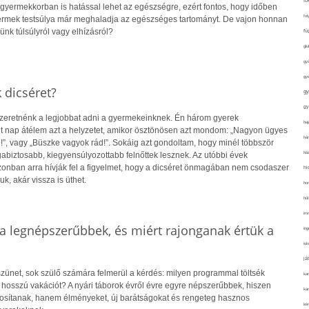
fo
r gyermekkorban is hatással lehet az egészségre, ezért fontos, hogy időben
fol
yermek testsúlya már meghaladja az egészséges tartományt. De vajon honnan
ünk túlsúlyról vagy elhízásról?
fü
glu
gy
gy
k dicséret?
gy
gy
zeretnénk a legjobbat adni a gyermekeinknek. Én három gyerek
haj
t nap átélem azt a helyzetet, amikor ösztönösen azt mondom: „Nagyon ügyes
hán
b!”, vagy „Büszke vagyok rád!”. Sokáig azt gondoltam, hogy minél többször
ház
abiztosabb, kiegyensúlyozottabb felnőttek lesznek. Az utóbbi évek
azonban arra hívják fel a figyelmet, hogy a dicséret önmagában nem csodaszer
hi
uk, akár vissza is üthet.
ho
hűt
im
a legnépszerűbbek, és miért rajonganak értük a
ing
isk
já
szünet, sok szülő számára felmerül a kérdés: milyen programmal töltsék
ka
 hosszú vakációt? A nyári táborok évről évre egyre népszerűbbek, hiszen
kar
tosítanak, hanem élményeket, új barátságokat és rengeteg hasznos
kér