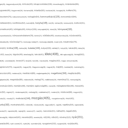
kikapcsolódás(106),
gés(25),
kiegyensúlyozott(26),
kihívás(43),
kimerültség(31),
kirándulás(84),
sgyerek(45),
kisgyermek(34),
kismama(38),
kitartás(50),
kockázat(34),
kocogás(24),
koffein(76),
kommunikáció(124),
koncentráció(94),
leszterin(76),
koleszterinszint(24),
kollagén(54),
konyha(149),
nditerem(51),
konfliktus(52),
kontroll(28),
kór(25),
kórház(29),
kórokozó(24),
kortizol(41),
könyv(106),
környezet(116),
zmetikum(40),
köhögés(40),
könyvajánló(24),
köret(30),
nyezetbarát(31),
környezetvédelem(78),
köröm(27),
kötődés(49),
következmény(33),
közérzet(43),
lekedés(26),
közösség(71),
közösségi média(27),
közösségi oldal(38),
kreatív(34),
kreativitás(79),
kritika(139),
kutatás(144),
kutya(100),
ém(62),
kultúra(36),
külföld(27),
kütyü(33),
lakás(65),
látás(34),
lélek(408),
z(42),
lazac(24),
légzés(49),
lehetőség(25),
lekvár(41),
lelki egészség(33),
levegő(42),
él(28),
Levendula(32),
leves(47),
lista(32),
liszt(36),
macska(33),
magány(42),
magas vérnyomás(28),
gnézium(70),
magvak(25),
magyar(25),
Magyarország(28),
magzat(25),
máj(60),
mandula(33),
marketing(31),
megelőzés(164),
sszázs(45),
medence(24),
meditáció(89),
megbetegedés(24),
megfázás(89),
glepetés(28),
megoldás(89),
melatonin(29),
meleg(74),
mellékhatás(24),
memória(72),
mennyiség(26),
nstruáció(50),
mentális(48),
mentális egészség(86),
menü(28),
méregtelenítés(48),
mese(40),
z(92),
migrén(27),
mindennapok(34),
minőség(33),
mobiltelefon(27),
modern(24),
módszer(68),
mogyoró(31),
mozgás(405),
motiváció(144),
sás(31),
mosoly(27),
mozgásforma(25),
mozi(42),
nka(182),
munkahely(92),
műtét(38),
művészet(29),
nagyszülő(27),
nap(35),
napfény(54),
napirend(35),
pozás(37),
napsütés(38),
naptej(32),
narancs(27),
nasi(31),
nassolás(41),
nátha(44),
negatív(50),
nyár(201),
nő(106),
növény(112),
hézség(36),
népszerű(42),
nevelés(83),
nevetés(30),
nők(42),
nyugalom(102),
aralás(90),
nyári szünet(27),
nyelv(26),
nyomelem(33),
nyugtató(29),
nyújtás(45),