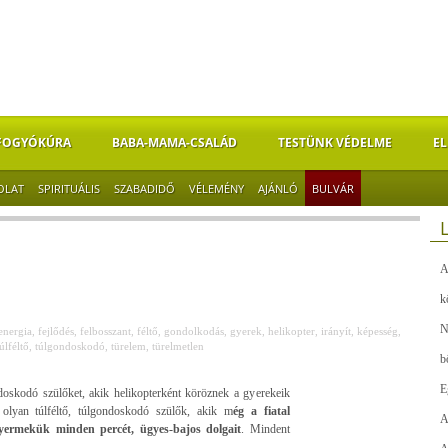
FOGYÓKÚRA
BABA-MAMA-CSALÁD
TESTÜNK VÉDELME
EL
OLAT
SPIRITUÁLIS
SZABADIDŐ
VÉLEMÉNY
AJÁNLÓ
BULVÁR
A
k
N
energia
,
fejlődés
,
felbosszant
,
féltő
,
gondolkodás
,
gyerek
,
helikopter
,
irányít
,
képesség
,
úlféltő
,
túlgondoskodó
,
türelem
,
türelmetlen
b
E
oskodó szülőket, akik helikopterként köröznek a gyerekeik
 olyan túlféltő, túlgondoskodó szülők, akik m
ég a fiatal
A
gyermekük minden percét, ügyes-bajos dolgait
. Mindent
.