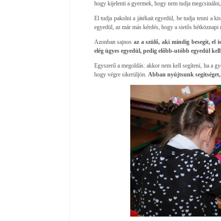
hogy kijelenti a gyermek, hogy nem tudja megcsinálni,
El tudja pakolni a játékait egyedül, be tudja tenni a ki
egyedül, az már más kérdés, hogy a sietős hétköznapi r
Azonban sajnos
az a szülő, aki mindig besegít, el 
elég ügyes egyedül, pedig előbb-utóbb egyedül kell 
Egyszerű a megoldás: akkor nem kell segíteni, ha a gye
hogy végre sikerüljön.
Abban nyújtsunk segítséget,