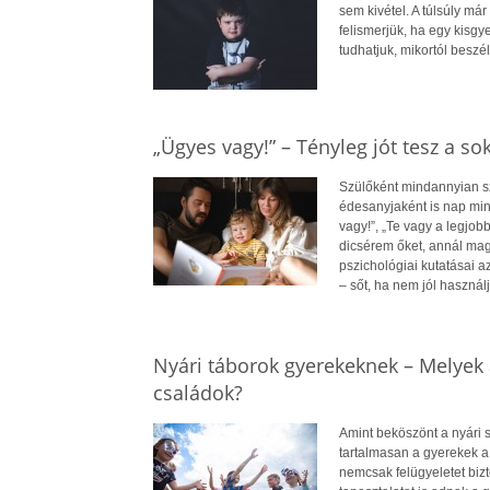
sem kivétel. A túlsúly má
felismerjük, ha egy kisg
tudhatjuk, mikortól beszél
„Ügyes vagy!” – Tényleg jót tesz a so
Szülőként mindannyian s
édesanyjaként is nap min
vagy!”, „Te vagy a legjob
dicsérem őket, annál mag
pszichológiai kutatásai 
– sőt, ha nem jól használj
Nyári táborok gyerekeknek – Melyek 
családok?
Amint beköszönt a nyári 
tartalmasan a gyerekek a
nemcsak felügyeletet biz