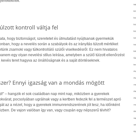
gyerekeknek.
kié
ki
ko
ko
lzott kontroll váltja fel
ko
ata, hogy biztonságot, szeretetet és útmutatást nyújtsanak gyermekük
kör
nban, hogy a nevelés során a szabályok és az irányítás túlzott mértéket
köz
etünk zsarnoki vagy túlkontrolláló szülői viselkedésről. Ez nem hivatalos
kr
hanem egy olyan nevelési stílus leírása, amelyben a szülő túlzott ellenőrzést
lá
, kevés teret hagyva az önállóságnak és a saját döntéseknek.
lev
ma
ma
zer? Ennyi igazság van a mondás mögött
me
me
!” – hangzik el sok családban nap mint nap, miközben a gyerekek
mé
kvárat, pocsolyában ugrálnak vagy a kertben fedezik fel a természet apró
agát az a nézet, hogy a gyerekek immunrendszerének jót tesz, ha időnként
mo
özben. De vajon valóban így van, vagy csupán egy népszerű tévhit?
mu
na
ne
ny