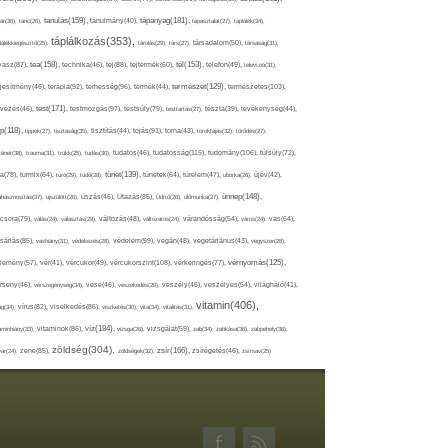
tápanyag(181),
tanulás(159),
ár(36),
tánc(26),
tanulmány(40),
tapasztalat(27),
táplálék(34),
táplálkozás(353),
lálékkiegészítő(25),
tárolás(29),
társ(27),
társadalom(50),
társaság(31),
tea(158),
tél(153),
vasz(87),
technika(46),
tej(88),
tejtermék(60),
telefon(49),
televízió(31),
terápia(92),
terhesség(96),
természet(129),
természetes(103),
ljesítmény(46),
termék(44),
test(171),
testmozgás(97),
rvezés(46),
testsúly(79),
testtartás(27),
tészta(39),
tevékenység(44),
pp(118),
tippek(27),
tisztaság(35),
tisztítás(44),
tojás(91),
torna(43),
torokfájás(32),
törődés(27),
tudatosság(115),
tudomány(106),
ténet(38),
trauma(31),
trükk(25),
tudás(30),
tudatos(46),
túlsúly(72),
tünet(139),
ra(78),
turmix(64),
túró(29),
tüdő(28),
tünetek(64),
türelem(47),
uborka(26),
újév(42),
ünnep(148),
ahasznosítás(37),
újszülött(26),
úszás(46),
Utazás(85),
Üdítő(26),
ülőmunka(27),
csora(79),
válás(24),
választás(29),
változás(48),
változatos(24),
várandósság(54),
város(24),
vas(64),
sárlás(85),
vashiány(31),
védekezés(28),
védelem(59),
vegán(48),
vegetáriánus(43),
vegyszer(28),
vércukorszint(108),
vérnyomás(125),
lemény(57),
vér(41),
vércukor(49),
vérkeringés(77),
rseny(46),
vérszegénység(34),
vese(46),
veszekedés(29),
veszély(45),
veszélyes(54),
világháló(41),
vitamin(406),
ág(34),
vírus(82),
viselkedés(86),
viszketés(30),
vita(34),
vitalitás(31),
víz(184),
aminhiány(33),
vitaminok(86),
vizsga(26),
vizsgálat(59),
zab(34),
zabkása(36),
zabpehely(36),
zöldség(304),
zsír(166),
ar(24),
zene(85),
zöldségek(32),
zsírégetés(46),
zsírsav(25)