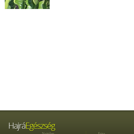
Nyitólap
Friss