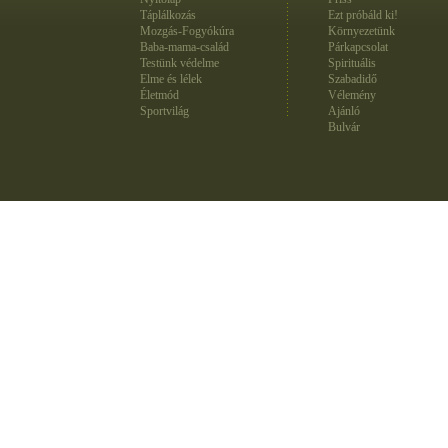
Táplálkozás
Ezt próbáld ki!
Mozgás-Fogyókúra
Környezetünk
Baba-mama-család
Párkapcsolat
Testünk védelme
Spirituális
Elme és lélek
Szabadidő
Életmód
Vélemény
Sportvilág
Ajánló
Bulvár