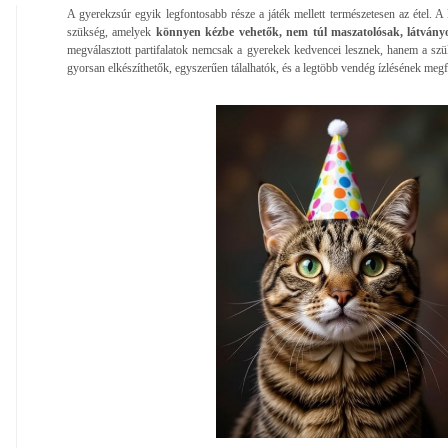
A gyerekzsúr egyik legfontosabb része a játék mellett természetesen az étel. A
szükség, amelyek
könnyen kézbe vehetők, nem túl maszatolósak, látványo
megválasztott partifalatok nemcsak a gyerekek kedvencei lesznek, hanem a szü
gyorsan elkészíthetők, egyszerűen tálalhatók, és a legtöbb vendég ízlésének megf