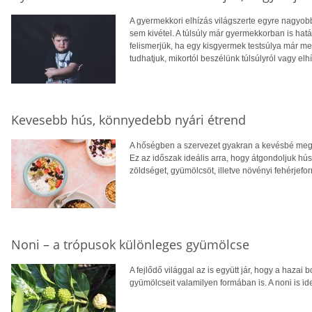
A gyermekkori elhízás világszerte egyre nagyo
sem kivétel. A túlsúly már gyermekkorban is hatá
felismerjük, ha egy kisgyermek testsúlya már 
tudhatjuk, mikortól beszélünk túlsúlyról vagy elh
Kevesebb hús, könnyedebb nyári étrend
A hőségben a szervezet gyakran a kevésbé megte
Ez az időszak ideális arra, hogy átgondoljuk hú
zöldséget, gyümölcsöt, illetve növényi fehérjefo
Noni – a trópusok különleges gyümölcse
A fejlődő világgal az is együtt jár, hogy a hazai 
gyümölcseit valamilyen formában is. A noni is ide