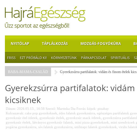
NYITÓLAP
TÁPLÁLKOZÁS
MOZGÁS-FOGYÓKÚRA
B
FRISS
EZT PRÓBÁLD KI!
KÖRNYEZETÜNK
PÁRKAPCSOLAT
SPIRITUÁLIS
S
BABA-MAMA-CSALÁD
Gyerekzsúrra partifalatok: vidám és finom ételek kic
Gyerekzsúrra partifalatok: vidám
kicsiknek
Dátum: 2026.05.13., 16:58
Szerző:
Martinka Dia
Forrás:
képek: pixabay
Kulcsszavak:
cake pop gyerekeknek
,
édes falatok gyerekzsúrra
,
egészséges partifalatok gye
gyerekzsúr étel ötletek
,
gyerekzsúr ételek
,
gyerekzsúr snack ötletek
,
gyerekzsúrra partifalato
gyerekzsúr ételek
,
látványos gyerekzsúr falatok
,
mini pizza gyerekeknek
,
mini szendvicsek 
pogácsa gyerekzsúrra
,
sós falatok gyerekzsúrra
,
szülinapi falatok gyerekeknek
,
virslis fala