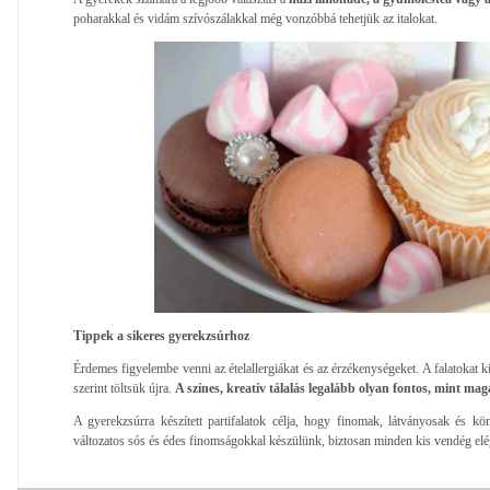
poharakkal és vidám szívószálakkal még vonzóbbá tehetjük az italokat.
Tippek a sikeres gyerekzsúrhoz
Érdemes figyelembe venni az ételallergiákat és az érzékenységeket. A falatokat 
szerint töltsük újra.
A színes, kreatív tálalás legalább olyan fontos, mint maga
A gyerekzsúrra készített partifalatok célja, hogy finomak, látványosak és k
változatos sós és édes finomságokkal készülünk, biztosan minden kis vendég elé