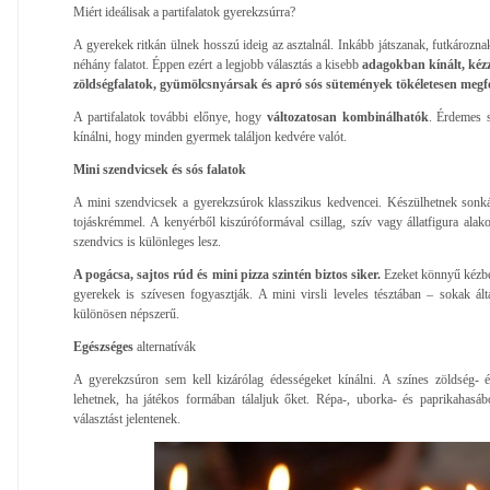
Miért ideálisak a partifalatok gyerekzsúrra?
A gyerekek ritkán ülnek hosszú ideig az asztalnál. Inkább játszanak, futkározn
néhány falatot. Éppen ezért a legjobb választás a kisebb
adagokban kínált, kézze
zöldségfalatok, gyümölcsnyársak és apró sós sütemények tökéletesen megfel
A partifalatok további előnye, hogy
változatosan kombinálhatók
. Érdemes 
kínálni, hogy minden gyermek találjon kedvére valót.
Mini szendvicsek és sós falatok
A mini szendvicsek a gyerekzsúrok klasszikus kedvencei. Készülhetnek sonkáv
tojáskrémmel. A kenyérből kiszúróformával csillag, szív vagy állatfigura alak
szendvics is különleges lesz.
A pogácsa, sajtos rúd és mini pizza szintén biztos siker.
Ezeket könnyű kézbe 
gyerekek is szívesen fogyasztják. A mini virsli leveles tésztában – sokak által
különösen népszerű.
Egészséges
alternatívák
A gyerekzsúron sem kell kizárólag édességeket kínálni. A színes zöldség-
lehetnek, ha játékos formában tálaljuk őket. Répa-, uborka- és paprikahasá
választást jelentenek.