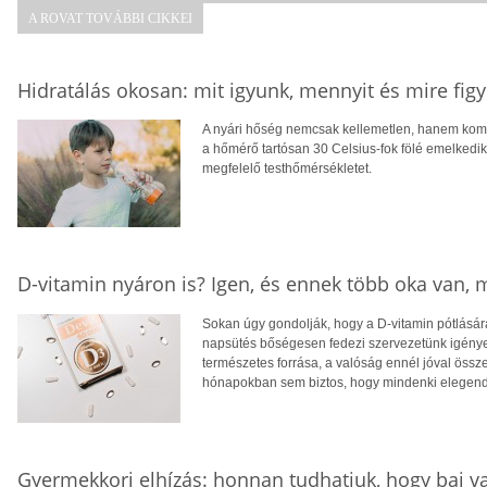
A ROVAT TOVÁBBI CIKKEI
Hidratálás okosan: mit igyunk, mennyit és mire fig
A nyári hőség nemcsak kellemetlen, hanem komol
a hőmérő tartósan 30 Celsius-fok fölé emelkedik,
megfelelő testhőmérsékletet.
D-vitamin nyáron is? Igen, és ennek több oka van,
Sokan úgy gondolják, hogy a D-vitamin pótlására
napsütés bőségesen fedezi szervezetünk igényei
természetes forrása, a valóság ennél jóval öss
hónapokban sem biztos, hogy mindenki elegendő
Gyermekkori elhízás: honnan tudhatjuk, hogy baj v