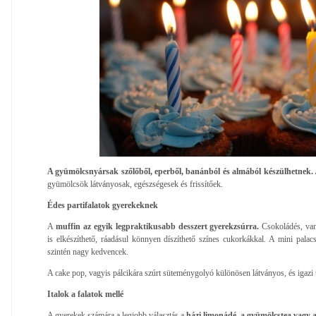
A gyümölcsnyársak szőlőből, eperből, banánból és almából készülhetnek.
gyümölcsök látványosak, egészségesek és frissítőek.
Édes partifalatok gyerekeknek
A
muffin az egyik legpraktikusabb desszert gyerekzsúrra.
Csokoládés, van
is elkészíthető, ráadásul könnyen díszíthető színes cukorkákkal. A mini pala
szintén nagy kedvencek.
A cake pop, vagyis pálcikára szúrt süteménygolyó különösen látványos, és igazi 
Italok a falatok mellé
A gyerekek számára a legjobb választás a
házi limonádé, a gyümölcstea vagy 