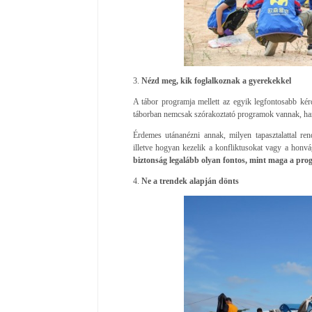
3.
Nézd meg, kik foglalkoznak a gyerekekkel
A tábor programja mellett az egyik legfontosabb kér
táborban nemcsak szórakoztató programok vannak, 
Érdemes utánanézni annak, milyen tapasztalattal ren
illetve hogyan kezelik a konfliktusokat vagy a honv
biztonság legalább olyan fontos, mint maga a pr
4.
Ne a trendek alapján dönts