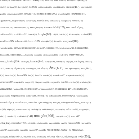
kávé(125),
ácsonyfa(25),
karantén(34),
káros(53),
keksz(29),
kellemetlen(29),
kenyér(32),
képesség(28),
kezelés(167),
dés(31),
kerékpár(25),
keringés(26),
kert(52),
kertészkedés(26),
készülődés(24),
kézmosás(28),
kikapcsolódás(106),
gés(25),
kiegyensúlyozott(26),
kihívás(43),
kimerültség(31),
kirándulás(84),
sgyerek(45),
kisgyermek(34),
kismama(38),
kitartás(50),
kockázat(34),
kocogás(24),
koffein(76),
kommunikáció(124),
koncentráció(94),
leszterin(76),
koleszterinszint(24),
kollagén(54),
konyha(149),
nditerem(51),
konfliktus(52),
kontroll(28),
kór(25),
kórház(29),
kórokozó(24),
kortizol(41),
könyv(106),
környezet(116),
zmetikum(40),
köhögés(40),
könyvajánló(24),
köret(30),
nyezetbarát(31),
környezetvédelem(78),
köröm(27),
kötődés(49),
következmény(33),
közérzet(43),
lekedés(26),
közösség(71),
közösségi média(27),
közösségi oldal(38),
kreatív(34),
kreativitás(79),
kritika(139),
kutatás(144),
kutya(100),
ém(62),
kultúra(36),
külföld(27),
kütyü(33),
lakás(65),
látás(34),
lélek(408),
z(42),
lazac(24),
légzés(49),
lehetőség(25),
lekvár(41),
lelki egészség(33),
levegő(42),
él(28),
Levendula(32),
leves(47),
lista(32),
liszt(36),
macska(33),
magány(42),
magas vérnyomás(28),
gnézium(70),
magvak(25),
magyar(25),
Magyarország(28),
magzat(25),
máj(60),
mandula(33),
marketing(31),
megelőzés(164),
sszázs(45),
medence(24),
meditáció(89),
megbetegedés(24),
megfázás(89),
glepetés(28),
megoldás(89),
melatonin(29),
meleg(74),
mellékhatás(24),
memória(72),
mennyiség(26),
nstruáció(50),
mentális(48),
mentális egészség(86),
menü(28),
méregtelenítés(48),
mese(40),
z(92),
migrén(27),
mindennapok(34),
minőség(33),
mobiltelefon(27),
modern(24),
módszer(68),
mogyoró(31),
mozgás(406),
motiváció(144),
sás(31),
mosoly(27),
mozgásforma(25),
mozi(42),
nka(182),
munkahely(92),
műtét(38),
művészet(29),
nagyszülő(27),
nap(35),
napfény(54),
napirend(35),
pozás(37),
napsütés(38),
naptej(32),
narancs(27),
nasi(31),
nassolás(41),
nátha(44),
negatív(50),
nyár(201),
nő(106),
növény(112),
hézség(36),
népszerű(42),
nevelés(83),
nevetés(30),
nők(42),