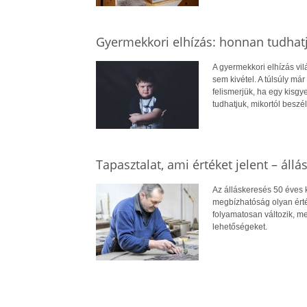
Gyermekkori elhízás: honnan tudhatj
A gyermekkori elhízás vi
sem kivétel. A túlsúly má
felismerjük, ha egy kisg
tudhatjuk, mikortól beszél
Tapasztalat, ami értéket jelent – állá
Az álláskeresés 50 éves ko
megbízhatóság olyan érté
folyamatosan változik, me
lehetőségeket.