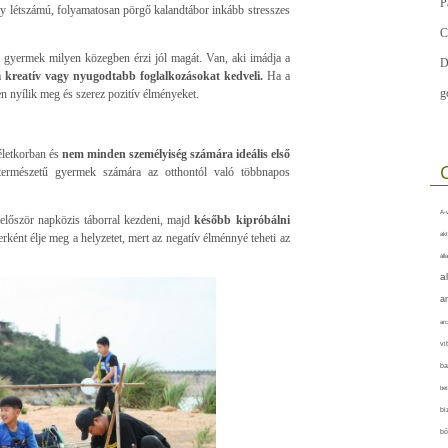
P
 létszámú, folyamatosan pörgő kalandtábor inkább stresszes
C
a gyermek milyen közegben érzi jól magát. Van, aki imádja a
D
a
kreatív vagy nyugodtabb foglalkozásokat kedveli.
Ha a
g
n nyílik meg és szerez pozitív élményeket.
letkorban és
nem minden személyiség számára ideális első
rmészetű gyermek számára az otthontól való többnapos
A-v
először napközis táborral kezdeni, majd
később kipróbálni
akt
ként élje meg a helyzetet, mert az negatív élménnyé teheti az
áll
a
a
arc
vi
ba
bet
bi
bő