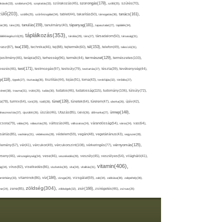
szorongás(178),
okások(33),
szolárium(24),
szoptatás(33),
szórakozás(45),
szőlő(25),
szülés(70),
zülő(203),
tanács(161),
szülők(25),
szűrővizsgálat(34),
tablet(44),
takarítás(50),
támogatás(36),
tápanyag(181),
tanulás(159),
ár(36),
tánc(26),
tanulmány(40),
tapasztalat(27),
táplálék(34),
táplálkozás(353),
lálékkiegészítő(25),
tárolás(29),
társ(27),
társadalom(50),
társaság(31),
tea(158),
tél(153),
vasz(87),
technika(46),
tej(88),
tejtermék(60),
telefon(49),
televízió(31),
terápia(92),
terhesség(96),
természet(129),
természetes(103),
ljesítmény(46),
termék(44),
test(171),
testmozgás(97),
rvezés(46),
testsúly(79),
testtartás(27),
tészta(39),
tevékenység(44),
pp(118),
tippek(27),
tisztaság(35),
tisztítás(44),
tojás(91),
torna(43),
torokfájás(32),
törődés(27),
tudatosság(115),
tudomány(106),
ténet(38),
trauma(31),
trükk(25),
tudás(30),
tudatos(46),
túlsúly(72),
tünet(139),
ra(78),
turmix(64),
túró(29),
tüdő(28),
tünetek(64),
türelem(47),
uborka(26),
újév(42),
ünnep(148),
ahasznosítás(37),
újszülött(26),
úszás(46),
Utazás(85),
Üdítő(26),
ülőmunka(27),
csora(79),
válás(24),
választás(29),
változás(48),
változatos(24),
várandósság(54),
város(24),
vas(64),
sárlás(85),
vashiány(31),
védekezés(28),
védelem(59),
vegán(48),
vegetáriánus(43),
vegyszer(28),
vércukorszint(108),
vérnyomás(125),
lemény(57),
vér(41),
vércukor(49),
vérkeringés(77),
rseny(46),
vérszegénység(34),
vese(46),
veszekedés(29),
veszély(45),
veszélyes(54),
világháló(41),
vitamin(406),
ág(34),
vírus(82),
viselkedés(86),
viszketés(30),
vita(34),
vitalitás(31),
víz(184),
aminhiány(33),
vitaminok(86),
vizsga(26),
vizsgálat(59),
zab(34),
zabkása(36),
zabpehely(36),
zöldség(304),
zsír(166),
ar(24),
zene(85),
zöldségek(32),
zsírégetés(46),
zsírsav(25)