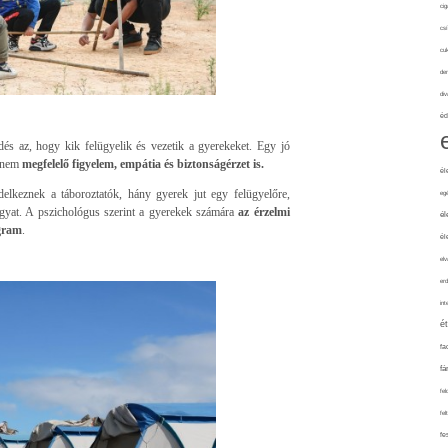
cig
csí
cuk
de
div
éd
dés az, hogy kik felügyelik és vezetik a gyerekeket. Egy jó
hanem
megfelelő figyelem, empátia és biztonságérzet is.
él
delkeznek a táboroztatók, hány gyerek jut egy felügyelőre,
eg
ágyat. A pszichológus szerint a gyerekek számára
az érzelmi
él
ogram
.
él
elv
erd
int
é
fa
fá
fel
fel
fe