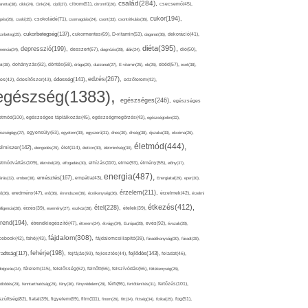
család(284),
aretta(38),
cikk(24),
Cink(24),
cipő(37),
citrom(61),
citromfű(26),
csecsemő(45),
cukor(194),
pés(26),
csoki(35),
csokoládé(71),
csomagolás(24),
csont(33),
csontritkulás(36),
cukorbetegség(137),
orbeteg(25),
cukormentes(69),
D-vitamin(53),
daganat(36),
dekoráció(41),
diéta(395),
depresszió(199),
mencia(34),
desszert(67),
diagnózis(28),
diák(24),
dió(50),
dohányzás(92),
at(38),
döntés(58),
drága(26),
duzzanat(27),
E-vitamin(25),
eb(26),
ebéd(57),
ecet(38),
edzés(267),
édesség(141),
es(42),
édesítőszer(43),
edzőterem(42),
egészség(1383),
egészséges(246),
egészséges
etmód(100),
egészséges táplálkozás(45),
egészségmegőrzés(43),
egészségtelen(32),
észségügy(27),
egyensúly(63),
egyetem(30),
egyszerű(31),
éhes(30),
éhség(38),
éjszaka(33),
ekcéma(26),
életmód(444),
elmiszer(142),
élet(114),
elengedés(29),
életkor(30),
életminőség(30),
etmódváltás(109),
elhízás(110),
elme(93),
életvitel(28),
elfogadás(30),
élmény(55),
előny(37),
energia(487),
emésztés(167),
árás(32),
ember(38),
empátia(43),
Energiaital(29),
eper(30),
érzelem(211),
ő(36),
eredmény(47),
erő(36),
érrendszer(36),
érzékenység(36),
érzelmek(42),
érzelmi
étkezés(412),
étel(228),
elligencia(28),
érzés(39),
esemény(27),
eszköz(28),
ételek(39),
trend(194),
evés(92),
étrendkiegészítő(47),
étterem(24),
étvágy(34),
Európa(28),
évszak(28),
fájdalom(308),
cebook(42),
fahéj(43),
fájdalomcsillapító(39),
fáradékonyság(30),
fáradt(28),
fehérje(198),
radtság(117),
fejfájás(93),
fejlődés(143),
fejlesztés(44),
feladat(46),
félelem(115),
dolgozás(24),
felelősség(62),
felnőtt(66),
felszívódás(56),
féltékenység(26),
fertőzés(101),
töltődés(29),
fenntarthatóság(29),
fény(36),
fényvédelem(28),
férfi(86),
fertőtlenítés(31),
film(111),
szültség(82),
fiatal(39),
figyelem(69),
finom(26),
fitt(34),
fittség(34),
fizikai(25),
fog(51),