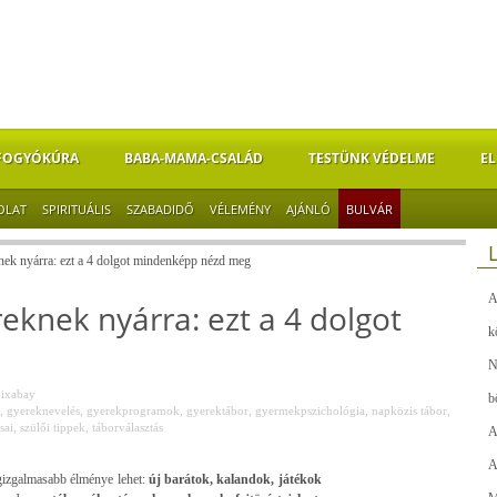
FOGYÓKÚRA
BABA-MAMA-CSALÁD
TESTÜNK VÉDELME
EL
OLAT
SPIRITUÁLIS
SZABADIDŐ
VÉLEMÉNY
AJÁNLÓ
BULVÁR
knek nyárra: ezt a 4 dolgot mindenképp nézd meg
A
reknek nyárra: ezt a 4 dolgot
k
N
ixabay
b
,
gyereknevelés
,
gyerekprogramok
,
gyerektábor
,
gyermekpszichológia
,
napközis tábor
,
sai
,
szülői tippek
,
táborválasztás
A
A
egizgalmasabb élménye lehet:
új barátok, kalandok, játékok