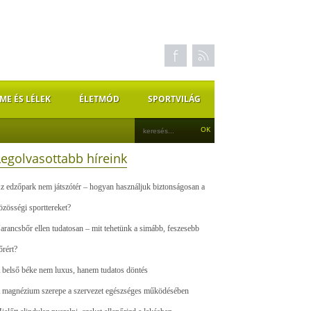
ME ÉS LÉLEK
ÉLETMÓD
SPORTVILÁG
Legolvasottabb híreink
z edzőpark nem játszótér – hogyan használjuk biztonságosan a
özösségi sporttereket?
arancsbőr ellen tudatosan – mit tehetünk a simább, feszesebb
őrért?
 belső béke nem luxus, hanem tudatos döntés
 magnézium szerepe a szervezet egészséges működésében