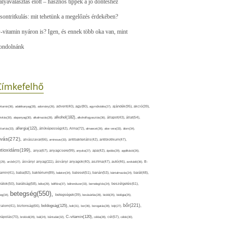
ályaválasztás előtt – hasznos tippek a jó döntéshez
sontritkulás: mit tehetünk a megelőzés érdekében?
-vitamin nyáron is? Igen, és ennek több oka van, mint
ondolnánk
Címkefelhő
ajándék(95),
itamin(36),
adalékanyag(28),
adomány(26),
advent(40),
agy(80),
agyműködés(27),
akció(39),
alkohol(182),
ivitás(30),
alapanyag(30),
alkalmazás(28),
alkoholfogyasztás(36),
állapot(43),
állat(54),
allergia(122),
attartás(33),
állóképesség(42),
Alma(72),
almaecet(26),
aloe vera(33),
álom(34),
lvás(272),
alvászavar(66),
aminosav(33),
antibakteriális(42),
antibiotikum(47),
ntioxidáns(199),
anyagcsere(99),
anya(67),
anyuka(27),
apa(42),
ápolás(29),
applikáció(26),
ásványi anyag(111),
(29),
arcbőr(27),
ásványi anyagok(40),
asztma(47),
autó(46),
avokádó(36),
B-
tamin(41),
baba(82),
baktérium(89),
balaton(34),
baleset(51),
banán(53),
bántalmazás(24),
barát(48),
rátok(50),
barátság(58),
béke(29),
bélflóra(37),
bélrendszer(33),
bemelegítés(24),
beszélgetés(61),
betegség(550),
eg(34),
betegségek(39),
bevásárlás(28),
bicikli(25),
biológia(25),
bőr(221),
boldogság(125),
zalom(41),
biztonság(66),
bolt(31),
bor(36),
borogatás(28),
böjt(27),
C-vitamin(120),
rápolás(70),
brokkoli(29),
buli(24),
bűntudat(32),
cékla(28),
cél(57),
célok(30),