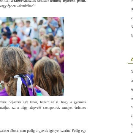
M
zonban
a táborválasztás sokszor komoly fejtörést jelent.
vagy éppen kalandtábor?
B
v
N
R
A
N
t
A
é
nyire népszerű egy tábor, hanem az is, hogy a gyermek
M
utatjuk azt a négy alapvető szempontot, amelyet érdemes
Z
M
választ tábort, nem pedig a gyerek igényei szerint. Pedig egy