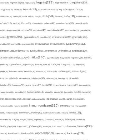
fogyás(279),
fogyókúra(178),
gadalom(25),
fogmosás(41),
fogorvos(24),
fogyasztás(67),
folyadék(119),
khagyma(47),
folsav(25),
folyadékbevitel(40),
folyadékfogyasztás(45),
főzés(149),
futás(132),
yadékpótlás(29),
fontos(25),
forralt bor(26),
Föld(27),
friss(44),
futóverseny(32),
ggőség(112),
fürdő(26),
fűszer(79),
fűszerek(28),
gabona(42),
gasztronómia(58),
genetika(45),
tén(32),
gluténmentes(34),
gomba(53),
gondolat(43),
gondolkodás(71),
gondoskodás(33),
gyakorlat(29),
gyerek(260),
gyermek(179),
gyerekek(117),
ász(31),
gyerekkor(32),
gyereknevelés(83),
gyógynövény(150),
ermekkor(36),
gyertya(28),
gyógyászat(36),
gyógyítás(69),
gyógymód(50),
ógyszer(165),
gyulladás(126),
gyógytea(40),
gyógyulás(85),
gyomor(62),
Gyömbér(66),
gyümölcs(340),
ulladáscsökkentő(103),
gyümölcslé(28),
hagyma(28),
hagyomány(36),
haj(85),
hangulat(112),
ápolás(36),
hajhullás(44),
hajmosás(24),
hal(70),
hála(25),
halál(39),
hányás(25),
yinger(25),
harmónia(69),
hasmenés(35),
hasznos(24),
hatás(84),
hatékony(52),
házasság(64),
i(27),
háziállat(48),
házimunka(28),
háztartás(43),
hétköznap(24),
hétvége(25),
hideg(80),
dratálás(69),
higiénia(52),
hit(26),
hízás(77),
hobbi(62),
home office(26),
hormon(79),
hormonok(25),
rmonrendszer(24),
hozzáállás(31),
hőmérséklet(44),
hőség(36),
hulladék(33),
humor(24),
hús(86),
húsvét(36),
idő(111),
ő(30),
idegrendszer(75),
időbeosztás(32),
időjárás(69),
idős(24),
illat(30),
illóolaj(78),
immunrendszer(315),
munerősítés(30),
immunerősítő(36),
influenza(45),
információ(33),
iskola(123),
er(29),
intelligencia(28),
internet(64),
inzulin(42),
inzulinrezisztencia(35),
írás(27),
olakezdés(25),
ital(75),
ivás(27),
íz(39),
izgalom(27),
izom(91),
izomzat(24),
ízület(54),
járvány(35),
kalória(193),
ték(89),
jóga(56),
Joghurt(67),
jótékony(41),
kaland(28),
kalcium(71),
kálium(50),
kapcsolat(209),
karácsony(174),
masz(30),
kamilla(41),
Kánikula(59),
káposzta(24),