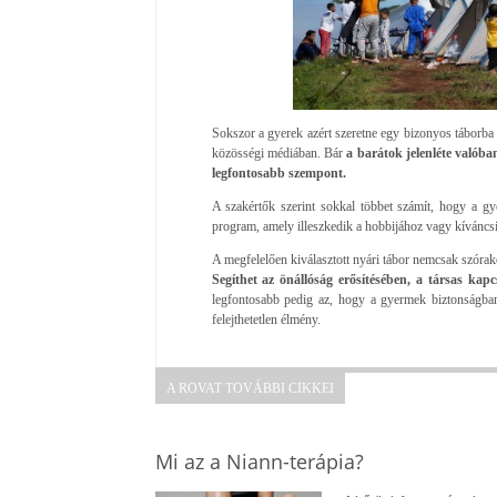
Sokszor a gyerek azért szeretne egy bizonyos táborba
közösségi médiában. Bár
a barátok jelenléte valóba
legfontosabb szempont.
A szakértők szerint sokkal többet számít, hogy a gy
program, amely illeszkedik a hobbijához vagy kíváncs
A megfelelően kiválasztott nyári tábor nemcsak szórak
Segíthet az önállóság erősítésében, a társas kap
legfontosabb pedig az, hogy a gyermek biztonságban
felejthetetlen élmény.
A ROVAT TOVÁBBI CIKKEI
Mi az a Niann-terápia?