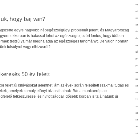
ny
od
uk, hogy baj van?
ol
ot
lágszerte egyre nagyobb népegészségügyi problémát jelent, és Magyarország
ön
r gyermekkorban is hatással lehet az egészségre, ezért fontos, hogy időben
ős
yermek testsúlya már meghaladja az egészséges tartományt. De vajon honnan
pa
ünk túlsúlyról vagy elhízásról?
p
pr
ps
skeresés 50 év felett
re
re
r felett új kihívásokat jelenthet, ám az évek során felépített szakmai tudás és
sa
kek, amelyek komoly előnyt biztosíthatnak. Bár a munkaerőpiac
sor
gfelelő felkészüléssel és nyitottsággal idősebb korban is találhatunk új
s
sü
sz
sz
s
szí