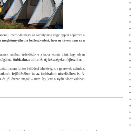
fo
fo
fol
fü
glu
 menni, mert oda megy az osztálytársa vagy éppen népszerű a
gy
n megkönnyítheti a beilleszkedést, hosszú távon nem ez a
gy
gy
ermek valóban érdeklődik-e a tábor témája iránt. Egy olyan
gy
iságához,
önbizalmat adhat és új készségeket fejleszthet.
haj
hán
ozás, hanem fontos fejlődési lehetőség is a gyerekek számára.
csolatok fejlődésében és az önbizalom növelésében is.
A
ház
 és jól érezze magát – mert így lesz a nyári tábor valóban
hi
ho
hűt
im
ing
isk
já
ka