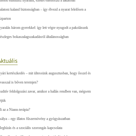
ielőtt elindulsz nyaralni, ezeket ellenőrizd a lakásban
alatoni kaland biztonságban – így élvezd a nyarat felelősen a
ízparton
yaralás három gyerekkel: így lett végre nyugodt a pakolásunk
észleges bokaszalagszakadásról általànosságban
ktuális
yári kertészkedés – mit ültessünk augusztusban, hogy ősszel és
avasszal is bőven teremjen?
uditív feldolgozási zavar, amikor a hallás rendben van, mégsem
rtjük
i az a Niann-terápia?
sálya – egy illatos fűszernövény a gyógyászatban
eghízás és a szociális szorongás kapcsolata