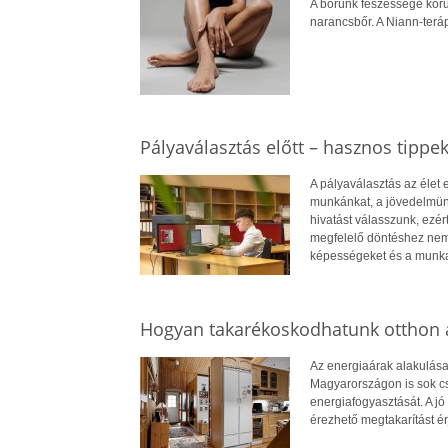
A bőrünk feszessége koru
narancsbőr. A Niann-terá
Pályaválasztás előtt – hasznos tippe
A pályaválasztás az élet
munkánkat, a jövedelmün
hivatást válasszunk, ezé
megfelelő döntéshez nem
képességeket és a munkae
Hogyan takarékoskodhatunk otthon a
Az energiaárak alakulása
Magyarországon is sok cs
energiafogyasztását. A jó 
érezhető megtakarítást ér