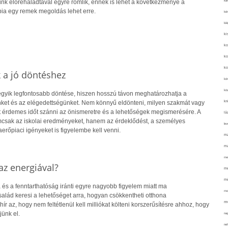
kar
nk előrehaladtával egyre romlik, ennek is lehet a következménye a
pia egy remek megoldás lehet erre.
kér
kié
ki
ko
ko
ko
k a jó döntéshez
kör
köz
 egyik legfontosabb döntése, hiszen hosszú távon meghatározhatja a
kr
ket és az elégedettségünket. Nem könnyű eldönteni, milyen szakmát vagy
rt érdemes időt szánni az önismeretre és a lehetőségek megismerésére. A
lá
csak az iskolai eredményeket, hanem az érdeklődést, a személyes
lev
rőpiaci igényeket is figyelembe kell venni.
ma
ma
me
z energiával?
me
mé
 és a fenntarthatóság iránti egyre nagyobb figyelem miatt ma
mo
alád keresi a lehetőséget arra, hogyan csökkentheti otthona
mu
hír az, hogy nem feltétlenül kell milliókat költeni korszerűsítésre ahhoz, hogy
jünk el.
na
ne