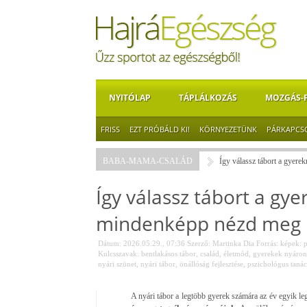
NYITÓLAP
TÁPLÁLKOZÁS
MOZGÁS-
FRISS
EZT PRÓBÁLD KI!
KÖRNYEZETÜNK
PÁRKAPCS
BABA-MAMA-CSALÁD
Így válassz tábort a gyere
Így válassz tábort a gye
mindenképp nézd meg
Dátum: 2026.05.29., 07:36
Szerző:
Martinka Dia
Forrás:
képek: p
Kulcsszavak:
bentlakásos tábor
,
család
,
életmód
,
gyerekek nyáron
nyári szünet
,
nyári tábor
,
önállóság fejlesztése
,
pszichológus tanác
A nyári tábor a legtöbb gyerek számára az év egyik l