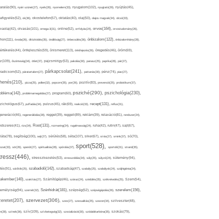
nyugalom(102),
aralás(90),
nyári szünet(27),
nyelv(26),
nyomelem(33),
nyugtató(29),
nyújtás(45),
afigyelés(52),
ok(36),
okostelefon(57),
oktatás(40),
olaj(50),
olajos magvak(34),
olcsó(33),
olvasás(101),
orvos(164),
ívaolaj(42),
omega-3(31),
online(52),
orrfolyás(24),
orvostudomány(26),
thon(111),
önbizalom(122),
óvoda(26),
öltözködés(35),
önállóság(27),
önbecsülés(36),
önbizalomhiány(28),
önismeret(113),
értékelés(44),
önfejlesztés(59),
önkifejezés(26),
öregedés(46),
öröm(69),
z(109),
őszinteség(34),
ötlet(37),
pajzsmirigy(53),
pakolás(30),
panasz(25),
paprika(28),
pár(27),
párkapcsolat(241),
radicsom(52),
páratartalom(27),
pattanás(30),
pénz(74),
piac(27),
ihenés(210),
pizza(25),
pollen(32),
popcorn(35),
por(26),
pozitív(83),
prevenció(25),
probiotikum(37),
psziché(290),
pszichológia(230),
obléma(142),
problémamegoldás(27),
program(60),
recept(131),
zichológus(67),
puffadás(34),
pulzus(45),
rák(69),
reakció(33),
reflux(31),
generáció(46),
regenerálódás(28),
reggel(39),
reggeli(89),
reklám(39),
relaxáció(81),
rendszer(24),
Rost(131),
ndszeres(41),
rizs(34),
rozmaring(24),
rugalmasság(24),
ruha(42),
rutin(47),
sajt(67),
segítség(100),
séta(107),
láta(78),
sejt(27),
sérülés(58),
siker(67),
sírás(27),
smink(37),
só(70),
sport(528),
ozat(33),
sör(26),
spenót(27),
spiritualitás(28),
spórolás(37),
sportoló(31),
strand(35),
tressz(446),
sütemény(94),
stresszkezelés(53),
stresszoldás(34),
súly(25),
súlyzó(24),
szabadidő(142),
tés(91),
sütőtök(25),
szabadság(47),
szabály(25),
szabályok(24),
szájhigiénia(24),
akember(140),
szakítás(27),
Számítógép(46),
száraz(24),
szédülés(35),
székrekedés(25),
Szem(54),
Szénhidrát(181),
emélyiség(94),
szerelem(156),
szemét(32),
szépség(52),
szépségápolás(26),
szervezet(306),
zeretet(207),
szex(27),
szexualitás(25),
szezon(34),
szilveszter(48),
szív(109),
n(28),
színek(36),
szívbetegség(32),
szocializáció(30),
szódabikarbóna(35),
szokás(79),