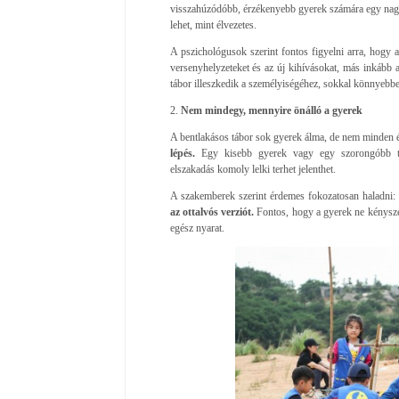
visszahúzódóbb, érzékenyebb gyerek számára egy nagy
lehet, mint élvezetes.
A pszichológusok szerint fontos figyelni arra, hogy 
versenyhelyzeteket és az új kihívásokat, más inkább 
tábor illeszkedik a személyiségéhez, sokkal könnyebbe
2.
Nem mindegy, mennyire önálló a gyerek
A bentlakásos tábor sok gyerek álma, de nem minden é
lépés.
Egy kisebb gyerek vagy egy szorongóbb te
elszakadás komoly lelki terhet jelenthet.
A szakemberek szerint érdemes fokozatosan haladni: 
az ottalvós verziót.
Fontos, hogy a gyerek ne kényszer
egész nyarat.