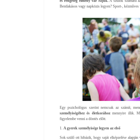
és rengeteg élmény vár rájuk.
A szülők számára a
Bentlakásos vagy napközis legyen? Sport-, kézműves 
Egy pszichológus szerint nemcsak az számít, men
személyiségéhez és életkorához
mennyire illik. M
figyelembe venni a döntés előtt.
1.
A gyerek személyisége legyen az első
Sok szülő ott hibázik, hogy saját elképzelése alapján 