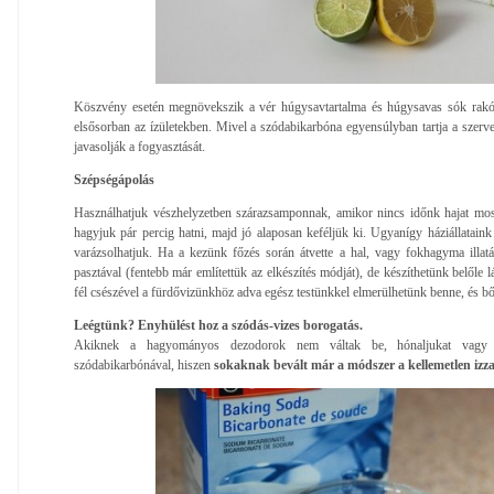
Köszvény esetén megnövekszik a vér húgysavtartalma és húgysavas sók rakó
elsősorban az ízületekben. Mivel a szódabikarbóna egyensúlyban tartja a szerv
javasolják a fogyasztását.
Szépségápolás
Használhatjuk vészhelyzetben szárazsamponnak, amikor nincs időnk hajat mosn
hagyjuk pár percig hatni, majd jó alaposan keféljük ki. Ugyanígy háziállataink 
varázsolhatjuk. Ha a kezünk főzés során átvette a hal, vagy fokhagyma illatá
pasztával (fentebb már említettük az elkészítés módját), de készíthetünk belőle 
fél csészével a fürdővizünkhöz adva egész testünkkel elmerülhetünk benne, és bő
Leégtünk? Enyhülést hoz a szódás-vizes borogatás.
Akiknek a hagyományos dezodorok nem váltak be, hónaljukat vagy ak
szódabikarbónával, hiszen
sokaknak bevált már a módszer a kellemetlen izza