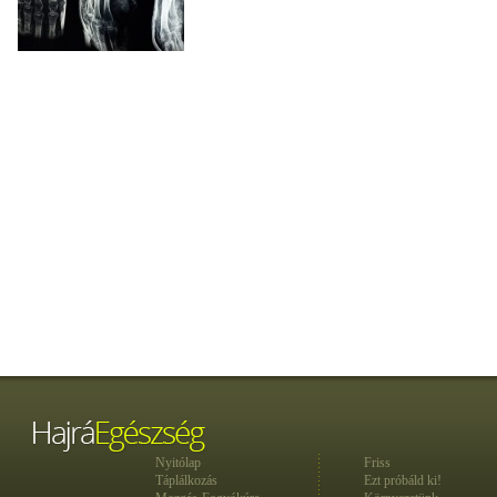
Nyitólap
Friss
Táplálkozás
Ezt próbáld ki!