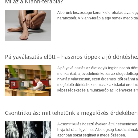
Mi az a Niann-terápia?
A bőrünk feszessége korunk előrehaladtával egy
narancsbőr. A Niann-terápia egy remek megoldás
Pályaválasztás előtt – hasznos tippek a jó döntéshe
A pályaválasztás az élet egyik legfontosabb dö
munkánkat, a jövedelmünket és az elégedettség
hivatást válasszunk, ezért érdemes időt szánni
megfelelő döntéshez nemcsak az iskolai eredm
képességeket és a munkaerőpiaci igényeket is f
Csontritkulás: mit tehetünk a megelőzés érdekében
A csontritkulás hosszú éveken át tünetmentesen a
hívja fel rá a figyelmet. A betegség kockázatána
azonban sokat segíthet a megelőzésben.