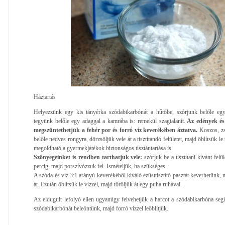
Háztartás
Helyezzünk egy kis tányérka szódabikarbónát a hűtőbe, szórjunk belőle egy
tegyünk belőle egy adaggal a kamrába is: remekül szagtalanít.
Az edények és 
megszüntethetjük a fehér por és forró víz keverékében áztatva.
Koszos, zs
belőle nedves rongyra, dörzsöljük vele át a tisztítandó felületet, majd öblítsük le
megoldható a gyermekjátékok biztonságos tisztántartása is.
Szőnyegeinket is rendben tarthatjuk vele:
szórjuk be a tisztítani kívánt felül
percig, majd porszívózzuk fel. Ismételjük, ha szükséges.
A szóda és víz 3:1 arányú keverékéből kiváló ezüsttisztító pasztát keverhetünk, 
át. Ezután öblítsük le vízzel, majd töröljük át egy puha ruhával.
Az eldugult lefolyó ellen ugyanúgy felvehetjük a harcot a szódabikarbóna segí
szódabikarbónát beleöntünk, majd forró vízzel leöblítjük.