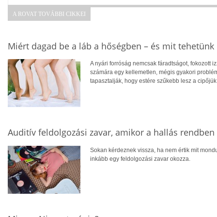
A ROVAT TOVÁBBI CIKKEI
Miért dagad be a láb a hőségben – és mit tehetünk 
A nyári forróság nemcsak fáradtságot, fokozott 
számára egy kellemetlen, mégis gyakori problé
tapasztalják, hogy estére szűkebb lesz a cipőjük
Auditív feldolgozási zavar, amikor a hallás rendbe
Sokan kérdeznek vissza, ha nem értik mit mondu
inkább egy feldolgozási zavar okozza.