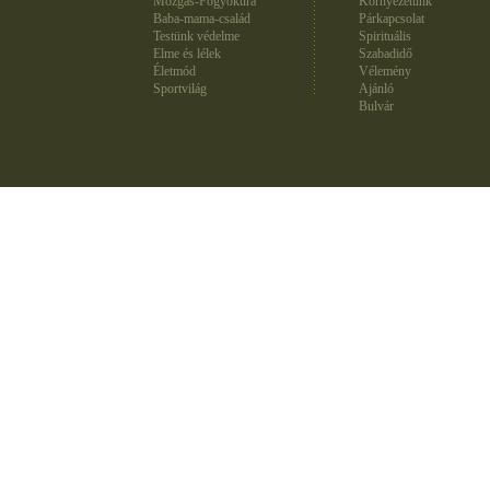
Mozgás-Fogyókúra
Környezetünk
Baba-mama-család
Párkapcsolat
Testünk védelme
Spirituális
Elme és lélek
Szabadidő
Életmód
Vélemény
Sportvilág
Ajánló
Bulvár