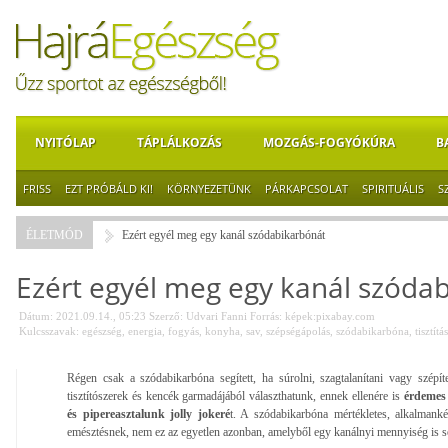
NYITÓLAP
TÁPLÁLKOZÁS
MOZGÁS-FOGYÓKÚRA
B
FRISS
EZT PRÓBÁLD KI!
KÖRNYEZETÜNK
PÁRKAPCSOLAT
SPIRITUÁLIS
S
ÉLETMÓD
Ezért egyél meg egy kanál szódabikarbónát
Ezért egyél meg egy kanál szóda
Dátum: 2021.09.14., 05:23
Szerző:
Udvari Fanni
Forrás:
képek:pixabay.com
Kulcsszavak:
egészség
,
energia
,
fogyás
,
konyha
,
sav
,
szépségápolás
,
szódabikarbóna
,
tisztítás
Régen csak a szódabikarbóna segített, ha súrolni, szagtalanítani vagy szépí
tisztítószerek és kencék garmadájából választhatunk, ennek ellenére is
érdemes 
és pipereasztalunk jolly jokeré
t. A szódabikarbóna mértékletes, alkalmankén
emésztésnek, nem ez az egyetlen azonban, amelyből egy kanálnyi mennyiség is so