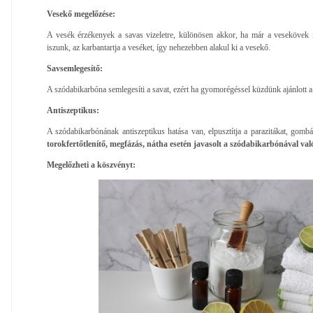
Vesekő megelőzése:
A vesék érzékenyek a savas vizeletre, különösen akkor, ha már a vesekövek i
iszunk, az karbantartja a veséket, így nehezebben alakul ki a vesekő.
Savsemlegesítő:
A szódabikarbóna semlegesíti a savat, ezért ha gyomorégéssel küzdünk ajánlott a
Antiszeptikus:
A szódabikarbónának antiszeptikus hatása van, elpusztítja a parazitákat, gomb
torokfertőtlenítő, megfázás, nátha esetén javasolt a szódabikarbónával való
Megelőzheti a köszvényt: