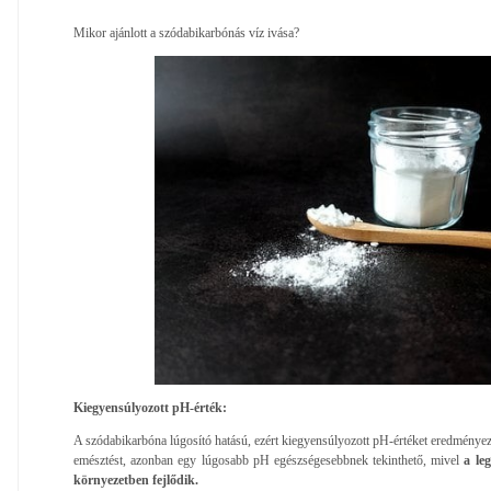
Mikor ajánlott a szódabikarbónás víz ivása?
Kiegyensúlyozott pH-érték:
A szódabikarbóna lúgosító hatású, ezért kiegyensúlyozott pH-értéket eredménye
emésztést, azonban egy lúgosabb pH egészségesebbnek tekinthető, mivel
a le
környezetben fejlődik.