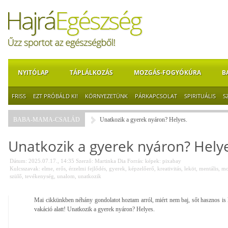
NYITÓLAP
TÁPLÁLKOZÁS
MOZGÁS-FOGYÓKÚRA
B
FRISS
EZT PRÓBÁLD KI!
KÖRNYEZETÜNK
PÁRKAPCSOLAT
SPIRITUÁLIS
S
BABA-MAMA-CSALÁD
Unatkozik a gyerek nyáron? Helyes.
Unatkozik a gyerek nyáron? Helye
Dátum: 2025.07.17., 14:35
Szerző:
Martinka Dia
Forrás:
képek: pixabay
Kulcsszavak:
elme
,
erős
,
érzelmi fejlődés
,
gyerek
,
képzelőerő
,
kreativitás
,
leköt
,
mentális
,
mo
szülő
,
tevékenység
,
unalom
,
unatkozik
Mai cikkünkben néhány gondolatot hoztam arról, miért nem baj, sőt hasznos is l
vakáció alatt! Unatkozik a gyerek nyáron? Helyes.