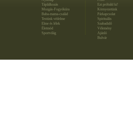
Táplálkozás
Ezt próbáld ki!
Mozgás-Fogyókúra
Környezetünk
Baba-mama-család
Párkapcsolat
Testünk védelme
Spirituális
Elme és lélek
Szabadidő
Életmód
Vélemény
Sportvilág
Ajánló
Bulvár