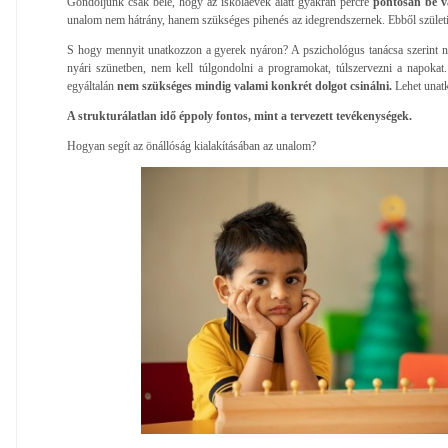
Gondoljunk csak bele, hogy az iskolaévek alatt gyakran percre
pontosan be va
unalom nem hátrány, hanem szükséges pihenés az idegrendszernek. Ebből szület
S hogy mennyit unatkozzon a gyerek nyáron? A pszichológus tanácsa szerint n
nyári szünetben, nem kell túlgondolni a programokat, túlszervezni a napokat
egyáltalán
nem szükséges mindig valami konkrét dolgot csinálni.
Lehet unatk
A strukturálatlan idő éppoly fontos, mint a tervezett tevékenységek.
Hogyan segít az önállóság kialakításában az unalom?