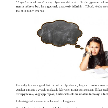
"Anya/Apa unatkozom!" - egy olyan mondat, amit szülőként gyakran hallunk
nem is akkora baj, ha a gyermek unatkozik időnként
. Többek között azok
mai cikkünkben lesz szó.
Ha eddig így nem gondoltak rá, akkor képzeljék el, hogy az
unalom mennyir
Amikor ugyanis a gyerek unatkozik, kénytelen magát szórakoztatni. Ekkor
szü
szerepjátékok, vagy épp rajzok, barkácsolások. Az unalom táptalaja a fan
Lehetőséget ad a lelassulásra, ha unatkozik a gyerek.