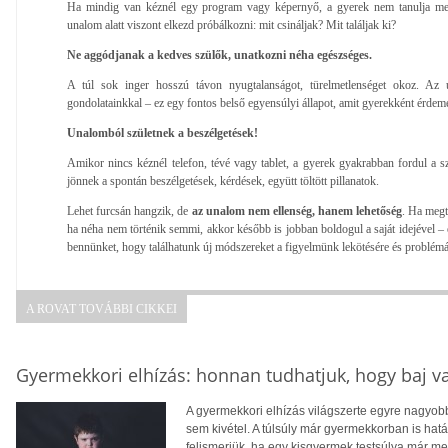
Ha mindig van kéznél egy program vagy képernyő, a gyerek nem tanulja meg 
unalom alatt viszont elkezd próbálkozni: mit csináljak? Mit találjak ki?
Ne aggódjanak a kedves szülők, unatkozni néha egészséges.
A túl sok inger hosszú távon nyugtalanságot, türelmetlenséget okoz. Az 
gondolatainkkal – ez egy fontos belső egyensúlyi állapot, amit gyerekként érdem
Unalomból születnek a beszélgetések!
Amikor nincs kéznél telefon, tévé vagy tablet, a gyerek gyakrabban fordul a s
jönnek a spontán beszélgetések, kérdések, együtt töltött pillanatok.
Lehet furcsán hangzik, de
az unalom nem ellenség, hanem lehetőség
. Ha megt
ha néha nem történik semmi, akkor később is jobban boldogul a saját idejével –
bennünket, hogy találhatunk új módszereket a figyelmünk lekötésére és problém
A ROVAT TOVÁBBI CIKKEI
Gyermekkori elhízás: honnan tudhatjuk, hogy baj v
A gyermekkori elhízás világszerte egyre nagyo
sem kivétel. A túlsúly már gyermekkorban is hatá
felismerjük, ha egy kisgyermek testsúlya már 