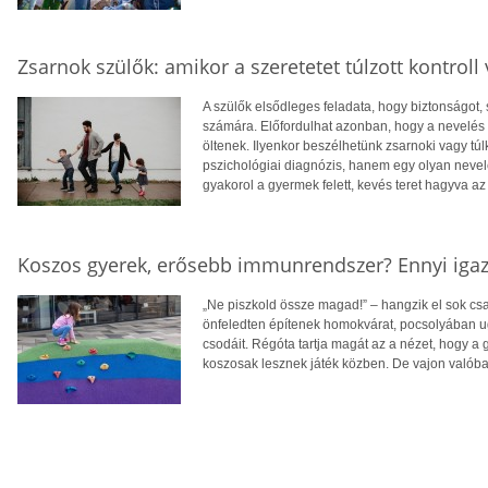
Zsarnok szülők: amikor a szeretetet túlzott kontroll v
A szülők elsődleges feladata, hogy biztonságot,
számára. Előfordulhat azonban, hogy a nevelés s
öltenek. Ilyenkor beszélhetünk zsarnoki vagy túl
pszichológiai diagnózis, hanem egy olyan nevelés
gyakorol a gyermek felett, kevés teret hagyva a
Koszos gyerek, erősebb immunrendszer? Ennyi iga
„Ne piszkold össze magad!” – hangzik el sok c
önfeledten építenek homokvárat, pocsolyában ug
csodáit. Régóta tartja magát az a nézet, hogy a
koszosak lesznek játék közben. De vajon valóba