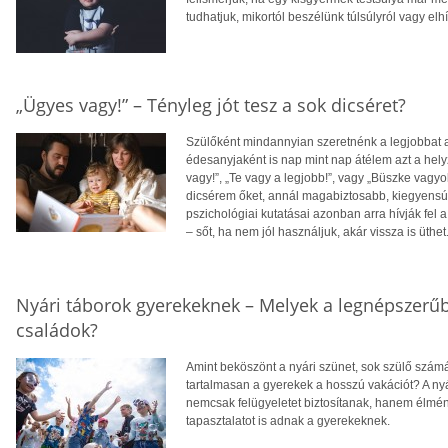
tudhatjuk, mikortól beszélünk túlsúlyról vagy elh
„Ügyes vagy!” – Tényleg jót tesz a sok dicséret?
Szülőként mindannyian szeretnénk a legjobbat
édesanyjaként is nap mint nap átélem azt a he
vagy!”, „Te vagy a legjobb!”, vagy „Büszke vagy
dicsérem őket, annál magabiztosabb, kiegyensúl
pszichológiai kutatásai azonban arra hívják fel
– sőt, ha nem jól használjuk, akár vissza is üthet
Nyári táborok gyerekeknek – Melyek a legnépszerűb
családok?
Amint beköszönt a nyári szünet, sok szülő számá
tartalmasan a gyerekek a hosszú vakációt? A ny
nemcsak felügyeletet biztosítanak, hanem élmén
tapasztalatot is adnak a gyerekeknek.