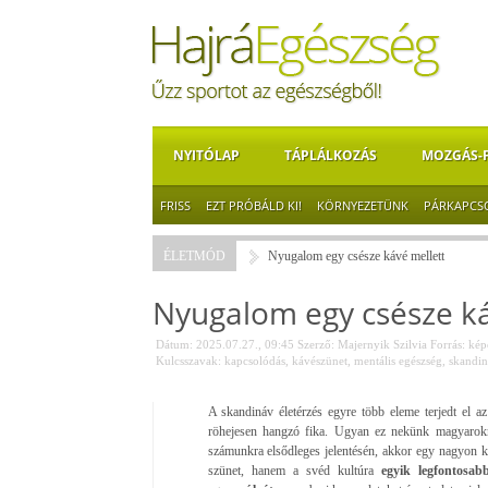
NYITÓLAP
TÁPLÁLKOZÁS
MOZGÁS-
FRISS
EZT PRÓBÁLD KI!
KÖRNYEZETÜNK
PÁRKAPCS
ÉLETMÓD
Nyugalom egy csésze kávé mellett
Nyugalom egy csésze ká
Dátum: 2025.07.27., 09:45
Szerző:
Majernyik Szilvia
Forrás:
képe
Kulcsszavak:
kapcsolódás
,
kávészünet
,
mentális egészség
,
skandin
A skandináv életérzés egyre több eleme terjedt el a
röhejesen hangzó fika. Ugyan ez nekünk magyarokna
számunkra elsődleges jelentésén, akkor egy nagyon k
szünet, hanem a svéd kultúra
egyik legfontosa