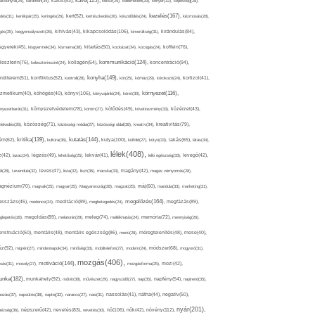
kávé(125),
ácsonyfa(25),
karantén(34),
káros(53),
keksz(29),
kellemetlen(29),
kenyér(32),
képesség(28),
kezelés(167),
dés(31),
kerékpár(25),
keringés(26),
kert(52),
kertészkedés(26),
készülődés(24),
kézmosás(28),
kikapcsolódás(106),
gés(25),
kiegyensúlyozott(26),
kihívás(43),
kimerültség(31),
kirándulás(84),
sgyerek(45),
kisgyermek(34),
kismama(38),
kitartás(50),
kockázat(34),
kocogás(24),
koffein(76),
kommunikáció(124),
koncentráció(94),
leszterin(76),
koleszterinszint(24),
kollagén(54),
konyha(149),
nditerem(51),
konfliktus(52),
kontroll(28),
kór(25),
kórház(29),
kórokozó(24),
kortizol(41),
könyv(106),
környezet(116),
zmetikum(40),
köhögés(40),
könyvajánló(24),
köret(30),
nyezetbarát(31),
környezetvédelem(78),
köröm(27),
kötődés(49),
következmény(33),
közérzet(43),
lekedés(26),
közösség(71),
közösségi média(27),
közösségi oldal(38),
kreatív(34),
kreativitás(79),
kritika(139),
kutatás(144),
kutya(100),
ém(62),
kultúra(36),
külföld(27),
kütyü(33),
lakás(65),
látás(34),
lélek(408),
z(42),
lazac(24),
légzés(49),
lehetőség(25),
lekvár(41),
lelki egészség(33),
levegő(42),
él(28),
Levendula(32),
leves(47),
lista(32),
liszt(36),
macska(33),
magány(42),
magas vérnyomás(28),
gnézium(70),
magvak(25),
magyar(25),
Magyarország(28),
magzat(25),
máj(60),
mandula(33),
marketing(31),
megelőzés(164),
sszázs(45),
medence(24),
meditáció(89),
megbetegedés(24),
megfázás(89),
glepetés(28),
megoldás(89),
melatonin(29),
meleg(74),
mellékhatás(24),
memória(72),
mennyiség(26),
nstruáció(50),
mentális(48),
mentális egészség(86),
menü(28),
méregtelenítés(48),
mese(40),
z(92),
migrén(27),
mindennapok(34),
minőség(33),
mobiltelefon(27),
modern(24),
módszer(68),
mogyoró(31),
mozgás(406),
motiváció(144),
sás(31),
mosoly(27),
mozgásforma(25),
mozi(42),
nka(182),
munkahely(92),
műtét(38),
művészet(29),
nagyszülő(27),
nap(35),
napfény(54),
napirend(35),
pozás(37),
napsütés(38),
naptej(32),
narancs(27),
nasi(31),
nassolás(41),
nátha(44),
negatív(50),
nyár(201),
nő(106),
növény(112),
hézség(36),
népszerű(42),
nevelés(83),
nevetés(30),
nők(42),