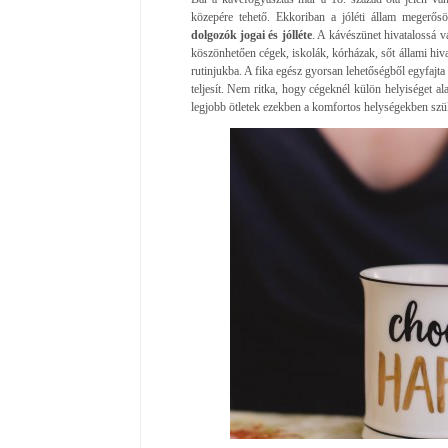
közepére tehető. Ekkoriban a jóléti állam megerő
dolgozók jogai és jólléte
. A kávészünet hivatalossá v
köszönhetően cégek, iskolák, kórházak, sőt állami hiv
rutinjukba. A fika egész gyorsan lehetőségből egyfajta 
teljesít. Nem ritka, hogy cégeknél külön helyiséget al
legjobb ötletek ezekben a komfortos helységekben szü