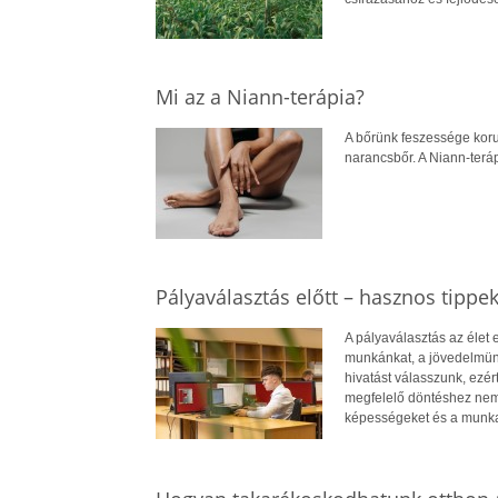
Mi az a Niann-terápia?
A bőrünk feszessége koru
narancsbőr. A Niann-terá
Pályaválasztás előtt – hasznos tippe
A pályaválasztás az élet
munkánkat, a jövedelmün
hivatást válasszunk, ezé
megfelelő döntéshez nem
képességeket és a munkae