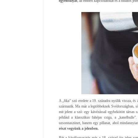
egyensúlyát
, az emberi kapcsolatokat és a tudatos jel
A „fika” szó eredete a 19. századra nyúlik vissza, és 
származik. Ma már a legtöbbeknek Svédországban, sőt a
mit jelent a szó: egy kávézással egybekötött társas 
például a klasszikus fahéjas csiga, a „kanelbull
uzsonnaszünet, hanem egy pillanat, ahol mindannyian
részt vegyünk a jelenben.
Bár a kávéfogyasztás már a 18. század óta jelen van