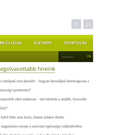
ME ÉS LÉLEK
ÉLETMÓD
SPORTVILÁG
Legolvasottabb híreink
z edzőpark nem játszótér – hogyan használjuk biztonságosan a
özösségi sporttereket?
arancsbőr ellen tudatosan – mit tehetünk a simább, feszesebb
őrért?
 belső béke nem luxus, hanem tudatos döntés
 magnézium szerepe a szervezet egészséges működésében