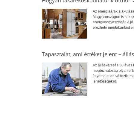
Hogyan takarékoskodhatunk otthon a
Az energiaárak alakulása
Magyarországon is sok cs
energiafogyasztását. A jó 
érezhető megtakarítást ér
Tapasztalat, ami értéket jelent – állá
Az álláskeresés 50 éves ko
megbízhatóság olyan érté
folyamatosan változik, me
lehetőségeket.