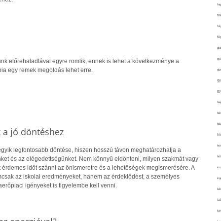
fo
fo
fol
fü
glu
gy
nk előrehaladtával egyre romlik, ennek is lehet a következménye a
pia egy remek megoldás lehet erre.
gy
gy
gy
haj
hán
ház
k a jó döntéshez
hi
ho
 egyik legfontosabb döntése, hiszen hosszú távon meghatározhatja a
hűt
ket és az elégedettségünket. Nem könnyű eldönteni, milyen szakmát vagy
rt érdemes időt szánni az önismeretre és a lehetőségek megismerésére. A
im
csak az iskolai eredményeket, hanem az érdeklődést, a személyes
ing
rőpiaci igényeket is figyelembe kell venni.
isk
já
ka