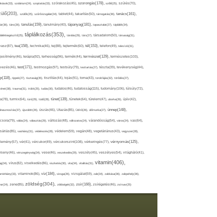
szorongás(178),
okások(33),
szolárium(24),
szoptatás(33),
szórakozás(45),
szőlő(25),
szülés(70),
zülő(203),
tanács(161),
szülők(25),
szűrővizsgálat(34),
tablet(44),
takarítás(50),
támogatás(36),
tápanyag(181),
tanulás(159),
ár(36),
tánc(26),
tanulmány(40),
tapasztalat(27),
táplálék(34),
táplálkozás(353),
lálékkiegészítő(25),
tárolás(29),
társ(27),
társadalom(50),
társaság(31),
tea(158),
tél(153),
vasz(87),
technika(46),
tej(88),
tejtermék(60),
telefon(49),
televízió(31),
terápia(92),
terhesség(96),
természet(129),
természetes(103),
ljesítmény(46),
termék(44),
test(171),
testmozgás(97),
rvezés(46),
testsúly(79),
testtartás(27),
tészta(39),
tevékenység(44),
pp(118),
tippek(27),
tisztaság(35),
tisztítás(44),
tojás(91),
torna(43),
torokfájás(32),
törődés(27),
tudatosság(115),
tudomány(106),
ténet(38),
trauma(31),
trükk(25),
tudás(30),
tudatos(46),
túlsúly(72),
tünet(139),
ra(78),
turmix(64),
túró(29),
tüdő(28),
tünetek(64),
türelem(47),
uborka(26),
újév(42),
ünnep(148),
ahasznosítás(37),
újszülött(26),
úszás(46),
Utazás(85),
Üdítő(26),
ülőmunka(27),
csora(79),
válás(24),
választás(29),
változás(48),
változatos(24),
várandósság(54),
város(24),
vas(64),
sárlás(85),
vashiány(31),
védekezés(28),
védelem(59),
vegán(48),
vegetáriánus(43),
vegyszer(28),
vércukorszint(108),
vérnyomás(125),
lemény(57),
vér(41),
vércukor(49),
vérkeringés(77),
rseny(46),
vérszegénység(34),
vese(46),
veszekedés(29),
veszély(45),
veszélyes(54),
világháló(41),
vitamin(406),
ág(34),
vírus(82),
viselkedés(86),
viszketés(30),
vita(34),
vitalitás(31),
víz(184),
aminhiány(33),
vitaminok(86),
vizsga(26),
vizsgálat(59),
zab(34),
zabkása(36),
zabpehely(36),
zöldség(304),
zsír(166),
ar(24),
zene(85),
zöldségek(32),
zsírégetés(46),
zsírsav(25)