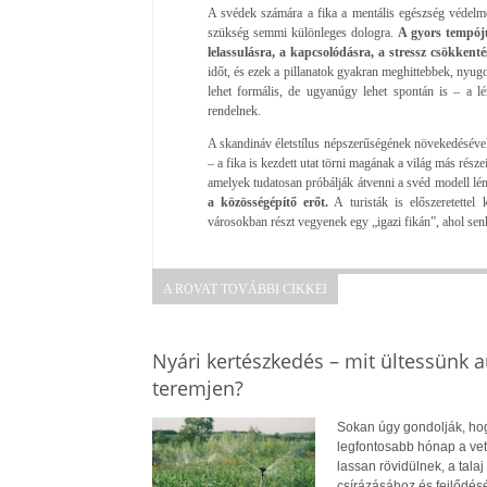
A svédek számára a fika a mentális egészség védelm
szükség semmi különleges dologra.
A gyors tempójú
lelassulásra, a kapcsolódásra, a stressz csökkenté
időt, és ezek a pillanatok gyakran meghittebbek, nyug
lehet formális, de ugyanúgy lehet spontán is – a 
rendelnek.
A skandináv életstílus népszerűségének növekedéséve
– a fika is kezdett utat törni magának a világ más rés
amelyek tudatosan próbálják átvenni a svéd modell lé
a közösségépítő erőt.
A turisták is előszeretette
városokban részt vegyenek egy „igazi fikán”, ahol sen
A ROVAT TOVÁBBI CIKKEI
Nyári kertészkedés – mit ültessünk a
teremjen?
Sokan úgy gondolják, hog
legfontosabb hónap a vet
lassan rövidülnek, a tala
csírázásához és fejlődés