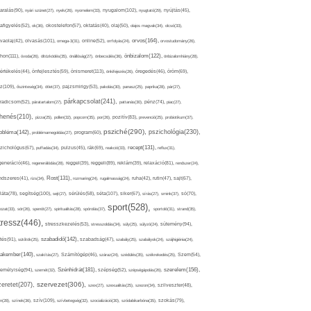
nyugalom(102),
aralás(90),
nyári szünet(27),
nyelv(26),
nyomelem(33),
nyugtató(29),
nyújtás(45),
afigyelés(52),
ok(36),
okostelefon(57),
oktatás(40),
olaj(50),
olajos magvak(34),
olcsó(33),
olvasás(101),
orvos(164),
ívaolaj(42),
omega-3(31),
online(52),
orrfolyás(24),
orvostudomány(26),
thon(111),
önbizalom(122),
óvoda(26),
öltözködés(35),
önállóság(27),
önbecsülés(36),
önbizalomhiány(28),
önismeret(113),
értékelés(44),
önfejlesztés(59),
önkifejezés(26),
öregedés(46),
öröm(69),
z(109),
őszinteség(34),
ötlet(37),
pajzsmirigy(53),
pakolás(30),
panasz(25),
paprika(28),
pár(27),
párkapcsolat(241),
radicsom(52),
páratartalom(27),
pattanás(30),
pénz(74),
piac(27),
ihenés(210),
pizza(25),
pollen(32),
popcorn(35),
por(26),
pozitív(83),
prevenció(25),
probiotikum(37),
psziché(290),
pszichológia(230),
obléma(142),
problémamegoldás(27),
program(60),
recept(131),
zichológus(67),
puffadás(34),
pulzus(45),
rák(69),
reakció(33),
reflux(31),
generáció(46),
regenerálódás(28),
reggel(39),
reggeli(89),
reklám(39),
relaxáció(81),
rendszer(24),
Rost(131),
ndszeres(41),
rizs(34),
rozmaring(24),
rugalmasság(24),
ruha(42),
rutin(47),
sajt(67),
segítség(100),
séta(107),
láta(78),
sejt(27),
sérülés(58),
siker(67),
sírás(27),
smink(37),
só(70),
sport(528),
ozat(33),
sör(26),
spenót(27),
spiritualitás(28),
spórolás(37),
sportoló(31),
strand(35),
tressz(446),
sütemény(94),
stresszkezelés(53),
stresszoldás(34),
súly(25),
súlyzó(24),
szabadidő(142),
tés(91),
sütőtök(25),
szabadság(47),
szabály(25),
szabályok(24),
szájhigiénia(24),
akember(140),
szakítás(27),
Számítógép(46),
száraz(24),
szédülés(35),
székrekedés(25),
Szem(54),
Szénhidrát(181),
emélyiség(94),
szerelem(156),
szemét(32),
szépség(52),
szépségápolás(26),
szervezet(306),
zeretet(207),
szex(27),
szexualitás(25),
szezon(34),
szilveszter(48),
szív(109),
n(28),
színek(36),
szívbetegség(32),
szocializáció(30),
szódabikarbóna(35),
szokás(79),