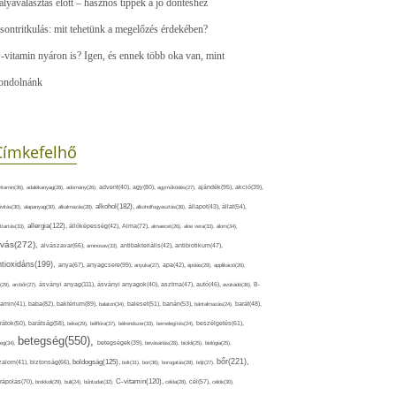
ályaválasztás előtt – hasznos tippek a jó döntéshez
sontritkulás: mit tehetünk a megelőzés érdekében?
-vitamin nyáron is? Igen, és ennek több oka van, mint
ondolnánk
Címkefelhő
ajándék(95),
itamin(36),
adalékanyag(28),
adomány(26),
advent(40),
agy(80),
agyműködés(27),
akció(39),
alkohol(182),
ivitás(30),
alapanyag(30),
alkalmazás(28),
alkoholfogyasztás(36),
állapot(43),
állat(54),
allergia(122),
attartás(33),
állóképesség(42),
Alma(72),
almaecet(26),
aloe vera(33),
álom(34),
lvás(272),
alvászavar(66),
aminosav(33),
antibakteriális(42),
antibiotikum(47),
ntioxidáns(199),
anyagcsere(99),
anya(67),
anyuka(27),
apa(42),
ápolás(29),
applikáció(26),
ásványi anyag(111),
(29),
arcbőr(27),
ásványi anyagok(40),
asztma(47),
autó(46),
avokádó(36),
B-
tamin(41),
baba(82),
baktérium(89),
balaton(34),
baleset(51),
banán(53),
bántalmazás(24),
barát(48),
rátok(50),
barátság(58),
béke(29),
bélflóra(37),
bélrendszer(33),
bemelegítés(24),
beszélgetés(61),
betegség(550),
eg(34),
betegségek(39),
bevásárlás(28),
bicikli(25),
biológia(25),
bőr(221),
boldogság(125),
zalom(41),
biztonság(66),
bolt(31),
bor(36),
borogatás(28),
böjt(27),
C-vitamin(120),
rápolás(70),
brokkoli(29),
buli(24),
bűntudat(32),
cékla(28),
cél(57),
célok(30),