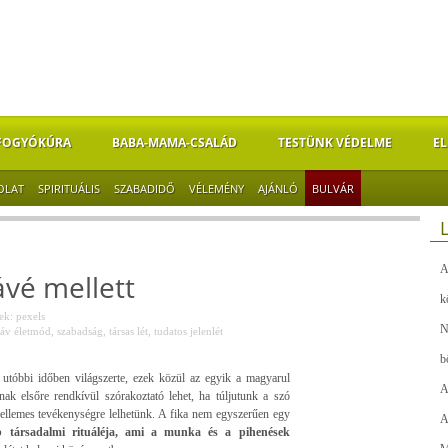
FOGYÓKÚRA
BABA-MAMA-CSALÁD
TESTÜNK VÉDELME
EL
OLAT
SPIRITUÁLIS
SZABADIDŐ
VÉLEMÉNY
AJÁNLÓ
BULVÁR
A
vé mellett
k
k: pexels
N
áv életmód
,
szabadság
,
társas lét
,
tudatos jelenlét
b
z utóbbi időben világszerte, ezek közül az egyik a magyarul
A
k elsőre rendkívül szórakoztató lehet, ha túljutunk a szó
ellemes tevékenységre lelhetünk. A fika nem egyszerűen egy
A
bb társadalmi rituáléja, ami a munka és a pihenések