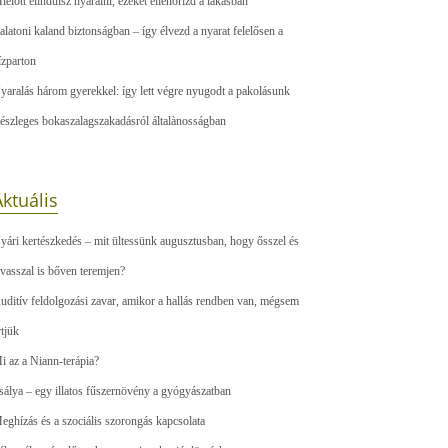
ielőtt elindulsz nyaralni, ezeket ellenőrizd a lakásban
alatoni kaland biztonságban – így élvezd a nyarat felelősen a
ízparton
yaralás három gyerekkel: így lett végre nyugodt a pakolásunk
észleges bokaszalagszakadásról általànosságban
ktuális
yári kertészkedés – mit ültessünk augusztusban, hogy ősszel és
avasszal is bőven teremjen?
uditív feldolgozási zavar, amikor a hallás rendben van, mégsem
rtjük
i az a Niann-terápia?
sálya – egy illatos fűszernövény a gyógyászatban
eghízás és a szociális szorongás kapcsolata