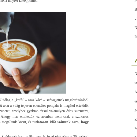
M
enlétet helyezi középpontba.
B
v
N
R
A
N
t
A
állítólag a „kaffi” – azaz kávé – szótagjainak megfordításából
é
kár a világ teljesen ellentétes pontjain is magától értetődő,
M
szünetet, amelyhez gyakran társul valamilyen édes sütemény,
e”. Ahogy már említettük ez azonban nem csak a szokásos
Z
 megállunk kicsit, és
tudatosan időt szánunk arra, hogy
M
 Svédországban, a fika szokás igazi virágzása a 20. század