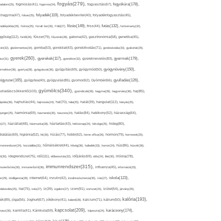
fogyás(279),
fogyókúra(178),
gadalom(25),
fogmosás(41),
fogorvos(24),
fogyasztás(67),
folyadék(119),
khagyma(47),
folsav(25),
folyadékbevitel(40),
folyadékfogyasztás(45),
főzés(149),
futás(132),
yadékpótlás(29),
fontos(25),
forralt bor(26),
Föld(27),
friss(44),
futóverseny(32),
ggőség(112),
fürdő(26),
fűszer(79),
fűszerek(28),
gabona(42),
gasztronómia(58),
genetika(45),
tén(32),
gluténmentes(34),
gomba(53),
gondolat(43),
gondolkodás(71),
gondoskodás(33),
gyakorlat(29),
gyerek(260),
gyermek(179),
gyerekek(117),
ász(31),
gyerekkor(32),
gyereknevelés(83),
gyógynövény(150),
ermekkor(36),
gyertya(28),
gyógyászat(36),
gyógyítás(69),
gyógymód(50),
ógyszer(165),
gyulladás(126),
gyógytea(40),
gyógyulás(85),
gyomor(62),
Gyömbér(66),
gyümölcs(340),
ulladáscsökkentő(103),
gyümölcslé(28),
hagyma(28),
hagyomány(36),
haj(85),
hangulat(112),
ápolás(36),
hajhullás(44),
hajmosás(24),
hal(70),
hála(25),
halál(39),
hányás(25),
yinger(25),
harmónia(69),
hasmenés(35),
hasznos(24),
hatás(84),
hatékony(52),
házasság(64),
i(27),
háziállat(48),
házimunka(28),
háztartás(43),
hétköznap(24),
hétvége(25),
hideg(80),
dratálás(69),
higiénia(52),
hit(26),
hízás(77),
hobbi(62),
home office(26),
hormon(79),
hormonok(25),
rmonrendszer(24),
hozzáállás(31),
hőmérséklet(44),
hőség(36),
hulladék(33),
humor(24),
hús(86),
húsvét(36),
idő(111),
ő(30),
idegrendszer(75),
időbeosztás(32),
időjárás(69),
idős(24),
illat(30),
illóolaj(78),
immunrendszer(315),
munerősítés(30),
immunerősítő(36),
influenza(45),
információ(33),
iskola(123),
er(29),
intelligencia(28),
internet(64),
inzulin(42),
inzulinrezisztencia(35),
írás(27),
olakezdés(25),
ital(75),
ivás(27),
íz(39),
izgalom(27),
izom(91),
izomzat(24),
ízület(54),
járvány(35),
kalória(193),
ték(89),
jóga(56),
Joghurt(67),
jótékony(41),
kaland(28),
kalcium(71),
kálium(50),
kapcsolat(209),
karácsony(174),
masz(30),
kamilla(41),
Kánikula(59),
káposzta(24),