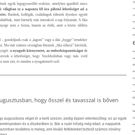
cig
ének egyik legegyszerűbb eszköze, amelyhez igazából nincs
 világban ez a naponta fél óra pihenő lehetőséget ad a
csí
sére.
Barátok, kollégák, családtagok töltenek ilyenkor együtt
cuk
odtabbak, mint bármely más interakció a nap folyamán. A fika
de
lényege nem a forma, hanem az érték, amit a közös időhöz
div
éd
l – gondoljunk csak a „lagom” vagy a dán „hygge” trendekre
zein. Ma már számos országban léteznek „fika stílusú” kávézók,
nyegét:
a nyugodt környezetet, az emberközpontúságot és
él
l keresik a lehetőséget, hogy Stockholmban vagy más svéd
eg
ki nem siet, és minden a nyugalomról szól.
él
él
elv
erd
int
é
ugusztusban, hogy ősszel és tavasszal is bőven
fa
fá
y augusztusra véget ér a kerti szezon, pedig éppen ellenkezőleg: ez az egyik
fel
eményesben és a díszkertben is. Bár a nyári hőség még kitart, a nappalok
fel
j azonban továbbra is meleg, ami kiváló feltételeket biztosít számos növény
fe
éhez.