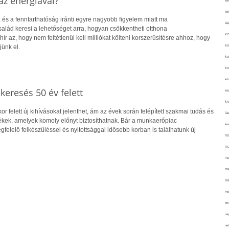
z energiával?
kar
kér
 és a fenntarthatóság iránti egyre nagyobb figyelem miatt ma
kié
alád keresi a lehetőséget arra, hogyan csökkentheti otthona
ki
hír az, hogy nem feltétlenül kell milliókat költeni korszerűsítésre ahhoz, hogy
ko
jünk el.
ko
ko
kör
skeresés 50 év felett
köz
kr
r felett új kihívásokat jelenthet, ám az évek során felépített szakmai tudás és
lá
kek, amelyek komoly előnyt biztosíthatnak. Bár a munkaerőpiac
lev
gfelelő felkészüléssel és nyitottsággal idősebb korban is találhatunk új
ma
ma
me
me
mé
mo
mu
na
ne