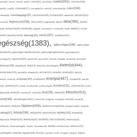
család(284),
aretta(38),
cikk(24),
Cink(24),
cipő(37),
citrom(61),
citromfű(26),
csecsemő(45),
cukor(194),
pés(26),
csoki(35),
csokoládé(71),
csomagolás(24),
csont(33),
csontritkulás(36),
cukorbetegség(137),
orbeteg(25),
cukormentes(69),
D-vitamin(53),
daganat(36),
dekoráció(41),
diéta(395),
depresszió(199),
mencia(34),
desszert(67),
diagnózis(28),
diák(24),
dió(50),
dohányzás(92),
at(38),
döntés(58),
drága(26),
duzzanat(27),
E-vitamin(25),
eb(26),
ebéd(57),
ecet(38),
edzés(267),
édesség(141),
es(42),
édesítőszer(43),
edzőterem(42),
egészség(1383),
egészséges(246),
egészséges
etmód(100),
egészséges táplálkozás(45),
egészségmegőrzés(43),
egészségtelen(32),
észségügy(27),
egyensúly(63),
egyetem(30),
egyszerű(31),
éhes(30),
éhség(38),
éjszaka(33),
ekcéma(26),
életmód(444),
elmiszer(142),
élet(114),
elengedés(29),
életkor(30),
életminőség(30),
etmódváltás(109),
elhízás(110),
elme(93),
életvitel(28),
elfogadás(30),
élmény(55),
előny(37),
energia(487),
emésztés(167),
árás(32),
ember(38),
empátia(43),
Energiaital(29),
eper(30),
érzelem(211),
ő(36),
eredmény(47),
erő(36),
érrendszer(36),
érzékenység(36),
érzelmek(42),
érzelmi
étkezés(412),
étel(228),
elligencia(28),
érzés(39),
esemény(27),
eszköz(28),
ételek(39),
trend(194),
evés(92),
étrendkiegészítő(47),
étterem(24),
étvágy(34),
Európa(28),
évszak(28),
fájdalom(308),
cebook(42),
fahéj(43),
fájdalomcsillapító(39),
fáradékonyság(30),
fáradt(28),
fehérje(198),
radtság(117),
fejfájás(93),
fejlődés(143),
fejlesztés(44),
feladat(46),
félelem(115),
dolgozás(24),
felelősség(62),
felnőtt(66),
felszívódás(56),
féltékenység(26),
fertőzés(101),
töltődés(29),
fenntarthatóság(29),
fény(36),
fényvédelem(28),
férfi(86),
fertőtlenítés(31),
film(111),
szültség(82),
fiatal(39),
figyelem(69),
finom(26),
fitt(34),
fittség(34),
fizikai(25),
fog(51),