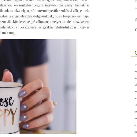
P
södésének köszönhetően egyre nagyobb hangsúlyt kaptak
a
C
ált sok munkahelyen, sőt intézményesült szokássá vált, ennek
atalok is engedélyezték dolgozóiknak, hogy beépítsék ezt napi
D
szociális kötelezettséggé változott, amelyet mindenki szívesen
akítanak ki a fika számára, és gyakran előfordul az is, hogy a
g
letnek meg.
A-v
akt
áll
a
a
arc
vi
ba
bet
bi
bő