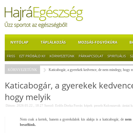
NYITÓLAP
TÁPLÁLKOZÁS
MOZGÁS-FOGYÓKÚRA
B
FRISS
EZT PRÓBÁLD KI!
KÖRNYEZETÜNK
PÁRKAPCSOLAT
SPIRITUÁLIS
S
KÖRNYEZETÜNK
Katicabogár, a gyerekek kedvence, de nem mindegy, hogy m
Katicabogár, a gyerekek kedvenc
hogy melyik
Dátum: 2026.05.22., 18:27
Szerző:
Erdős Dorka
Forrás:
képek: pexels
Kulcsszavak:
ázsiai k
Nem csak a kertek, hanem a gyerekdalok kis alakja is a katicabogár, de
nem m
beszélünk.