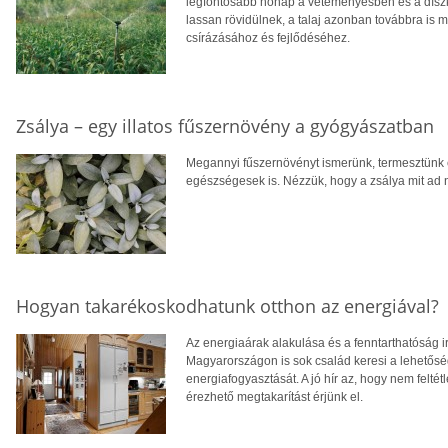
legfontosabb hónap a veteményesben és a díszke
lassan rövidülnek, a talaj azonban továbbra is m
csírázásához és fejlődéséhez.
Zsálya – egy illatos fűszernövény a gyógyászatban
Megannyi fűszernövényt ismerünk, termesztünk
egészségesek is. Nézzük, hogy a zsálya mit ad 
Hogyan takarékoskodhatunk otthon az energiával?
Az energiaárak alakulása és a fenntarthatóság i
Magyarországon is sok család keresi a lehetősé
energiafogyasztását. A jó hír az, hogy nem feltétl
érezhető megtakarítást érjünk el.