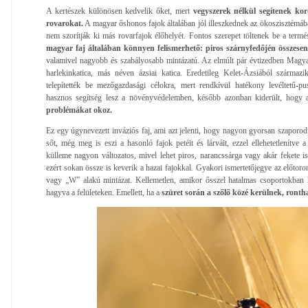
A kertészek különösen kedvelik őket, mert
vegyszerek nélkül segítenek kor
rovarokat.
A magyar őshonos fajok általában jól illeszkednek az ökoszisztémáb
nem szorítják ki más rovarfajok élőhelyét. Fontos szerepet töltenek be a termé
magyar faj általában könnyen felismerhető: piros szárnyfedőjén összesen 
valamivel nagyobb és szabályosabb mintázatú. Az elmúlt pár évtizedben Magyar
harlekinkatica, más néven ázsiai katica. Eredetileg Kelet-Ázsiából szárma
telepítették be mezőgazdasági célokra, mert rendkívül hatékony levéltetű-p
hasznos segítség lesz a növényvédelemben, később azonban kiderült, hogy
problémákat okoz.
Ez egy úgynevezett inváziós faj, ami azt jelenti, hogy nagyon gyorsan szaporodik
sőt, még meg is eszi a hasonló fajok petéit és lárváit, ezzel ellehetetlenítve 
külleme nagyon változatos, mivel lehet piros, narancssárga vagy akár fekete 
ezért sokan össze is keverik a hazai fajokkal. Gyakori ismertetőjegye az előtoro
vagy „W” alakú mintázat. Kellemetlen, amikor ősszel hatalmas csoportokban
hagyva a felületeken. Emellett, ha a
szüret során a szőlő közé kerülnek, rontha