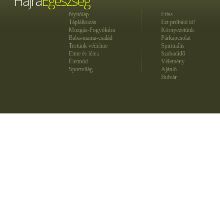
Nyitólap
Friss
Táplálkozás
Ezt próbáld ki!
Mozgás-Fogyókúra
Környezetünk
Baba-mama-család
Párkapcsolat
Testünk védelme
Spirituális
Elme és lélek
Szabadidő
Életmód
Vélemény
Sportvilág
Ajánló
Bulvár