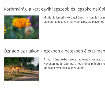
Körömvirág, a kert egyik legszebb és legsokoldalú
Mindenki ismeri a körömvirágot, ha nem is hasz
biztosan találkozott már vele. Nézzük, milyen ez
Őzriadó az utakon – ezekben a hetekben életet men
A nyári hónapokban sokan autóznak hosszabb tá
Kevesen tudják azonban, hogy július második fe
időszak következik a közutakon.